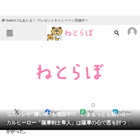
🎁 Switch 2もあたる！ プレゼントキャンペーン実施中！
ねとらぼメニュー
TOP
ニュース
エンタメ
クイズ
グルメ
地域
住まい
教育・育児
動物
リサーチ
2013/05/02 09:00（公開）
X
Share
LINE
hatena
会員記事
コスプレや“薄い本”も増加中!? いまもっとも熱いロー
カルヒーロー「薩摩剣士隼人」は薩摩の心で悪を討つ
南の国でローカルヒーローとゆるキャラが合体。監督にも話をう
メディア
かがった。
注目記事を集めた総合ページ