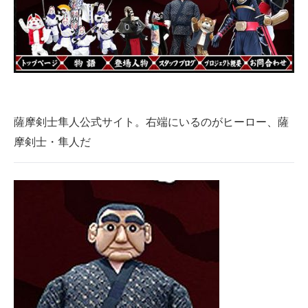
企業向けIT製品の総合サイト
IT製品の技術・比較・事例
製造業のIT導入・活用を支援
モノづくり技術者専門サイト
薩摩剣士隼人公式サイト。右端にいるのがヒーロー、薩
エレクトロニクス専門サイト
摩剣士・隼人だ
電子設計の基本と応用
エネルギーの専門メディア
建設×テクノロジーの最前線
ちょっと気になるネットの話題