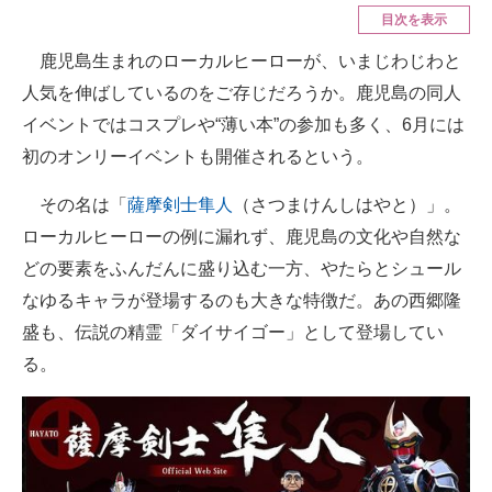
目次を表示
ITの今と未来を見通す
鹿児島生まれのローカルヒーローが、いまじわじわと
人気を伸ばしているのをご存じだろうか。鹿児島の同人
スマホと通信の最新トレンド
イベントではコスプレや“薄い本”の参加も多く、6月には
進化するPCとデバイスの未来
初のオンリーイベントも開催されるという。
好きが集まる 比べて選べる
その名は「
薩摩剣士隼人
（さつまけんしはやと）」。
ビジネスと働き方のヒント
ローカルヒーローの例に漏れず、鹿児島の文化や自然な
どの要素をふんだんに盛り込む一方、やたらとシュール
AI活用のいまが分かる
なゆるキャラが登場するのも大きな特徴だ。あの西郷隆
企業ITのトレンドを詳説
盛も、伝説の精霊「ダイサイゴー」として登場してい
る。
経営リーダーのコミュニティ
マーケ×ITの今がよく分かる
ITエンジニア向け専門サイト