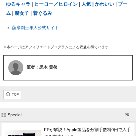
ゆるキャラ
|
ヒーロー／ヒロイン
|
人気
|
かわいい
|
ブー
ム
|
腐女子
|
着ぐるみ
薩摩剣士隼人公式サイト
※本ページはアフィリエイトプログラムによる収益を得ています
筆者：黒木 貴啓
TOP
Special
- PR -
FPが解説！Apple製品を分割手数料0円で入手