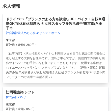
求人情報
ドライバー/「ブランクのある方も歓迎/」車・バイク・自転車通
勤OK/産休育休制度あり!女性スタッフ多数活躍中/東京都/八王
子市
社会福祉法人めじろ会 めじろデイホーム
東京都
正社員：時給1,280円～
【仕事内容】<求人掲載元>バイトな 利用者さまを自宅と施設の間で安全に
送り迎えする大切なお仕事です。 運転が中心ですが、施設内での簡単な業
務やイベントのお手伝いをお願いすることもあります。 使用する車種は、
ハイエースやキャラバン、ステップワゴンなどです。 【経験・資格】運転
免許必須 未経験者さん歓迎 経験者さん歓迎 ブランクがある方OK 学歴不問
フリーターの方活躍中 年齢不問 パ...
訪問看護師/シフト
株式会社パソナ
東京都
正社員：時給2,050円