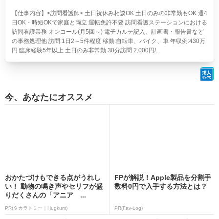
【仕事内容】<訪問看護師> 土日祝休み相談OK 土日のみの非常勤もOK 週4
日OK・時短OKで家庭と両立 運転免許不要 訪問看護ステーションにおける
訪問看護業務 オンコール(月5回～) 電子カルテ記入、計画書・報告書など
の事務処理他 訪問:1日2～5件程度 移動:自転車、バイク、車 年収例:430万
円 臨床経験5年以上 土日のみ非常勤 30分訪問 2,000円/...
今、あなたにオススメ
おかたづけもできる点がうれし
FPが解説！Apple製品を分割手
い！ 動物の鳴き声やセリフが盛
数料0円で入手する方法とは？
りだくさんの「アニア ...
PR(タカラトミー｜Hugkum)
PR(Fav-Log)