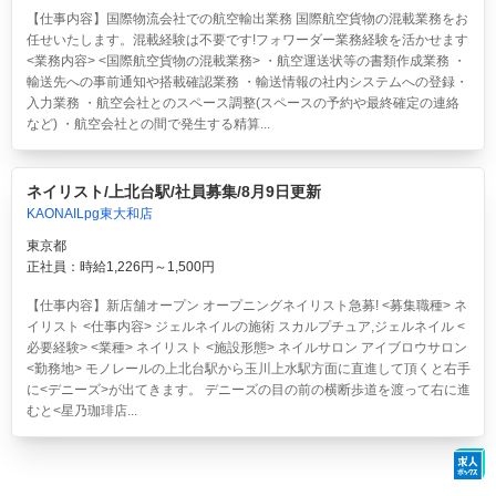
【仕事内容】国際物流会社での航空輸出業務 国際航空貨物の混載業務をお
任せいたします。混載経験は不要です!フォワーダー業務経験を活かせます
<業務内容> <国際航空貨物の混載業務> ・航空運送状等の書類作成業務 ・
輸送先への事前通知や搭載確認業務 ・輸送情報の社内システムへの登録・
入力業務 ・航空会社とのスペース調整(スペースの予約や最終確定の連絡
など) ・航空会社との間で発生する精算...
ネイリスト/上北台駅/社員募集/8月9日更新
KAONAILpg東大和店
東京都
正社員：時給1,226円～1,500円
【仕事内容】新店舗オープン オープニングネイリスト急募! <募集職種> ネ
イリスト <仕事内容> ジェルネイルの施術 スカルプチュア,ジェルネイル <
必要経験> <業種> ネイリスト <施設形態> ネイルサロン アイブロウサロン
<勤務地> モノレールの上北台駅から玉川上水駅方面に直進して頂くと右手
に<デニーズ>が出てきます。 デニーズの目の前の横断歩道を渡って右に進
むと<星乃珈琲店...