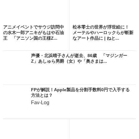
アニメイベントでサウジ訪問中
松本零士の世界が浮世絵に！
の水木一郎アニキがもはや石油
メーテルやハーロックらが斬新
王 「アニソン国の王様Z...
なアート作品に | ねと...
声優・北浜晴子さんが逝去、86歳 「マジンガー
Z」あしゅら男爵（女）や「奥さまは...
FPが解説！Apple製品を分割手数料0円で入手する
方法とは？
Fav-Log