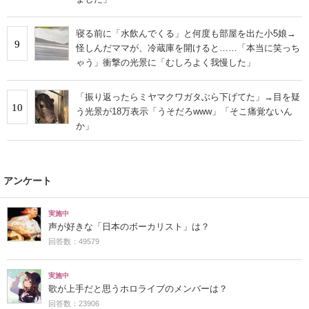
寝る前に「水飲んでくる」と何度も部屋を出た小5娘→
9
怪しんだママが、冷蔵庫を開けると……「本当に笑っち
ゃう」衝撃の光景に「むしろよく我慢した」
「振り返ったらミヤマクワガタぶら下げてた」→目を疑
10
う光景が18万表示「うそだろwww」「そこ痛覚ないん
か」
アンケート
実施中
声が好きな「日本のボーカリスト」は？
回答数：49579
実施中
歌が上手だと思うホロライブのメンバーは？
回答数：23906