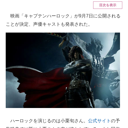
目次を表示
ITの今と未来を見通す
映画「キャプテンハーロック」が9月7日に公開される
ことが決定、声優キャストも発表された。
スマホと通信の最新トレンド
進化するPCとデバイスの未来
好きが集まる 比べて選べる
ビジネスと働き方のヒント
AI活用のいまが分かる
企業ITのトレンドを詳説
経営リーダーのコミュニティ
マーケ×ITの今がよく分かる
ハーロックを演じるのは小栗旬さん。
公式サイト
の予
ITエンジニア向け専門サイト