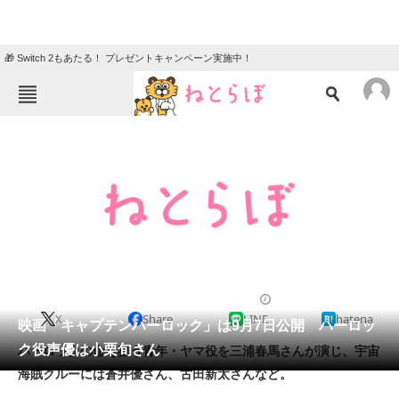
🎁 Switch 2もあたる！ プレゼントキャンペーン実施中！
ねとらぼメニュー
TOP
ニュース
エンタメ
クイズ
グルメ
地域
住まい
教育・育児
動物
リサーチ
2013/05/08 06:00（公開）
X
Share
LINE
hatena
会員記事
映画「キャプテンハーロック」は9月7日公開 ハーロッ
ク役声優は小栗旬さん
ハーロックの命を狙う青年・ヤマ役を三浦春馬さんが演じ、宇宙
メディア
海賊クルーには蒼井優さん、古田新太さんなど。
注目記事を集めた総合ページ