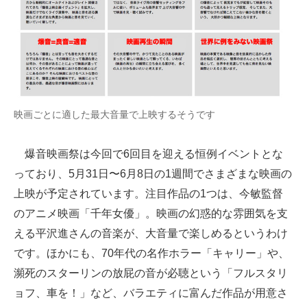
企業向けIT製品の総合サイト
IT製品の技術・比較・事例
製造業のIT導入・活用を支援
モノづくり技術者専門サイト
映画ごとに適した最大音量で上映するそうです
エレクトロニクス専門サイト
爆音映画祭は今回で6回目を迎える恒例イベントとな
電子設計の基本と応用
っており、5月31日〜6月8日の1週間でさまざまな映画の
上映が予定されています。注目作品の1つは、今敏監督
エネルギーの専門メディア
のアニメ映画「千年女優」。映画の幻惑的な雰囲気を支
建設×テクノロジーの最前線
える平沢進さんの音楽が、大音量で楽しめるというわけ
ちょっと気になるネットの話題
です。ほかにも、70年代の名作ホラー「キャリー」や、
瀕死のスターリンの放屁の音が必聴という「フルスタリ
ョフ、車を！」など、バラエティに富んだ作品が用意さ