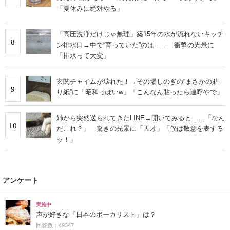
「夏休みに絶対やる」
「高圧洗浄だけじゃ無理」築15年の水が流れないキッチ
8
ン排水口→中で“育っていた”のは…… 衝撃の光景に
「排水って大変」
玄関チャイムが壊れた！→その場しのぎの“まさかの貼
9
り紙”に「昭和っぽいw」「こんなん貼ったら連呼やで」
姉から突然送られてきたLINE→開いてみると……「なん
10
だこれ？」 驚きの光景に「天才」「僕は敬意を表する
ッ！」
アンケート
実施中
声が好きな「日本のボーカリスト」は？
回答数：49347