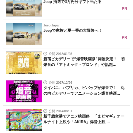
Jeep 抽選で3万円分ギフト当たる
PR
Jeep Japan
Jeepで家族と夏一番の大冒険へ！
PR
公開 2018/01/25
新宿ピカデリーで“爆音映画祭”開催決定！ 初
爆音の「アトミック・ブロンド」や話題...
公開 2017/12/26
タイバニ、パプリカ、ビバップが爆音で！ 丸
の内ピカデリーでアニメーション爆音映画...
公開 2014/08/01
新千歳空港でアニメ映画祭 「まどマギ」オー
ルナイト上映や「AKIRA」爆音上映 ...