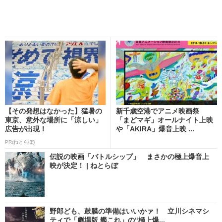
【その発想はなかった】猛暑の
新千歳空港でアニメ映画祭
東京、意外な場所に「涼しい」
「まどマギ」オールナイト上映
広告が出現！
や「AKIRA」爆音上映 ...
PR(ねとらぼ)
伝説の映画「バトルシップ」 まさかの極上爆音上
映が決定！ | ねとらぼ
野郎ども、鼓膜の準備はいいかァ！ 立川シネマシ
ティで「劇場版 艦これ」の“極上爆...