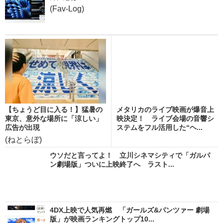
(Fav-Log)
【ちょうど目に入る！】猛暑の
メタリカのライブ映画が爆音上
東京、意外な場所に「涼しい」
映決定！ ライブ会場の音響シ
広告が出現
ステムをフル活用した“ヘ...
(ねとらぼ)
ウソだと言ってよ！ 立川シネマシティで「ガルパ
ン劇場版」ついに上映終了へ ラスト...
4DX上映で人気再燃 「ガールズ&パンツァー 劇場
版」が映画ランキングトップ10...