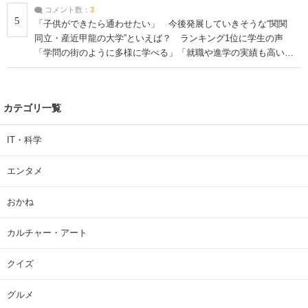
コメント数：
3
5
「子供ができたら通わせたい」 今後発展していきそうな“関関
同立・産近甲龍の大学”といえば？ ランキング1位に学生の声
「学問の街のように多様に学べる」「就職や進学の実績も高い」
| 大学 ねとらぼリサーチ
カテゴリ一覧
IT・科学
エンタメ
おかね
カルチャー・アート
クイズ
グルメ