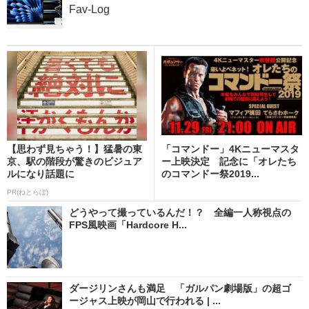
Fav-Log
【思わず見ちゃう！】猛暑の東
「コマンドー」4Kニューマスタ
京、駅の階段が驚きのビジュア
ー上映決定 記念に「オレたち
ルになり話題に
のコマンドー祭2019...
PR(ねとらぼ)
どうやって撮っているんだ！？ 全編一人称視点の
FPS風映画「Hardcore H...
ダージリンさんも満足 「ガルパン劇場版」の超ゴ
ージャス上映が岡山で行われる | ...