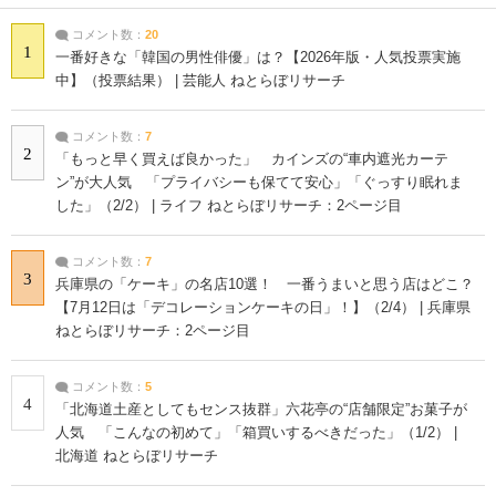
コメント数：
20
1
一番好きな「韓国の男性俳優」は？【2026年版・人気投票実施
中】（投票結果） | 芸能人 ねとらぼリサーチ
コメント数：
7
2
「もっと早く買えば良かった」 カインズの“車内遮光カーテ
ン”が大人気 「プライバシーも保てて安心」「ぐっすり眠れま
した」（2/2） | ライフ ねとらぼリサーチ：2ページ目
コメント数：
7
3
兵庫県の「ケーキ」の名店10選！ 一番うまいと思う店はどこ？
【7月12日は「デコレーションケーキの日」！】（2/4） | 兵庫県
ねとらぼリサーチ：2ページ目
コメント数：
5
4
「北海道土産としてもセンス抜群」六花亭の“店舗限定”お菓子が
人気 「こんなの初めて」「箱買いするべきだった」（1/2） |
北海道 ねとらぼリサーチ