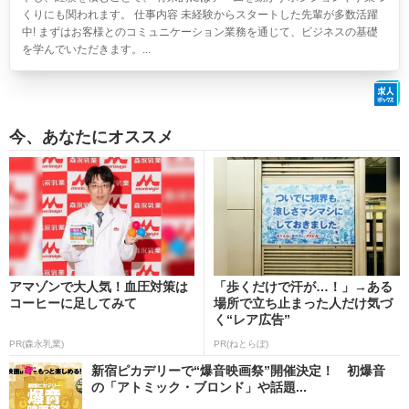
くりにも関われます。 仕事内容 未経験からスタートした先輩が多数活躍
中! まずはお客様とのコミュニケーション業務を通じて、ビジネスの基礎
を学んでいただきます。...
今、あなたにオススメ
アマゾンで大人気！血圧対策は
「歩くだけで汗が…！」→ある
コーヒーに足してみて
場所で立ち止まった人だけ気づ
く“レア広告”
PR(森永乳業)
PR(ねとらぼ)
新宿ピカデリーで“爆音映画祭”開催決定！ 初爆音
の「アトミック・ブロンド」や話題...