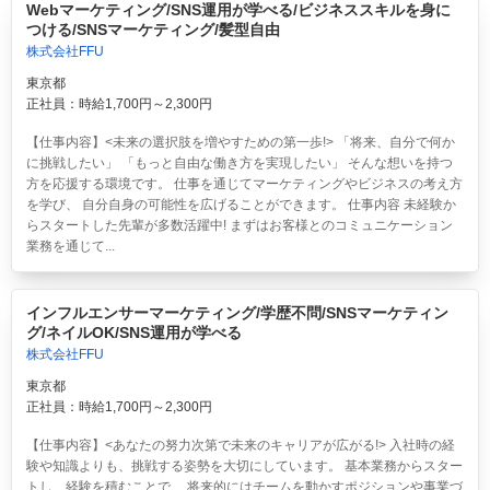
Webマーケティング/SNS運用が学べる/ビジネススキルを身に
つける/SNSマーケティング/髪型自由
株式会社FFU
東京都
正社員：時給1,700円～2,300円
【仕事内容】<未来の選択肢を増やすための第一歩!> 「将来、自分で何か
に挑戦したい」 「もっと自由な働き方を実現したい」 そんな想いを持つ
方を応援する環境です。 仕事を通じてマーケティングやビジネスの考え方
を学び、 自分自身の可能性を広げることができます。 仕事内容 未経験か
らスタートした先輩が多数活躍中! まずはお客様とのコミュニケーション
業務を通じて...
インフルエンサーマーケティング/学歴不問/SNSマーケティン
グ/ネイルOK/SNS運用が学べる
株式会社FFU
東京都
正社員：時給1,700円～2,300円
【仕事内容】<あなたの努力次第で未来のキャリアが広がる!> 入社時の経
験や知識よりも、挑戦する姿勢を大切にしています。 基本業務からスター
トし、経験を積むことで、 将来的にはチームを動かすポジションや事業づ