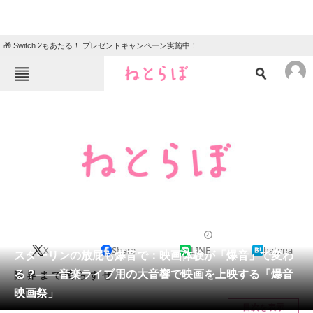
🎁 Switch 2もあたる！ プレゼントキャンペーン実施中！
ねとらぼメニュー
TOP
ニュース
エンタメ
クイズ
グルメ
地域
住まい
教育・育児
動物
リサーチ
2013/05/08 16:52（公開）
X
Share
LINE
hatena
会員記事
スターリンの放屁も爆音で：映画体験が「爆音」で変わ
る？――音楽ライブ用の大音響で映画を上映する「爆音
限 界 ま で 鳴 ら す ぜ！
メディア
映画祭」
目次を表示
注目記事を集めた総合ページ