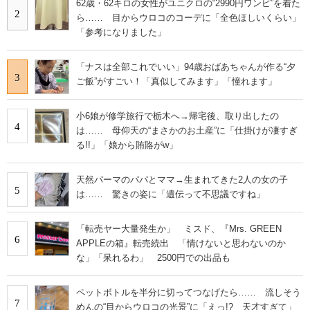
62歳・62キロの女性がユニクロの“2990円ワンピ”を着た
2
ら…… 目からウロコのコーデに「全色ほしいくらい」
「参考になりました」
「ナスは全部これでいい」94歳おばあちゃんが作る“夕
3
ご飯”がすごい！「真似してみます」「憧れます」
小6娘が修学旅行で栃木へ→帰宅後、取り出したの
4
は…… 母仰天の“まさかのお土産”に「仕掛けが凄すぎ
る!!」「娘から賄賂がw」
天然パーマのパパとママ→生まれてきた2人の女の子
5
は…… 驚きの姿に「遺伝って不思議ですね」
「転売ヤー大量発生か」 ミスド、『Mrs. GREEN
6
APPLEの箱』転売続出 「情けないと思わないのか
な」「呆れるわ」 2500円での出品も
ペットボトルを半分に切ってつなげたら…… 流しそう
7
めんの“目からウロコの光景”に「えっ!? 天才すぎて」