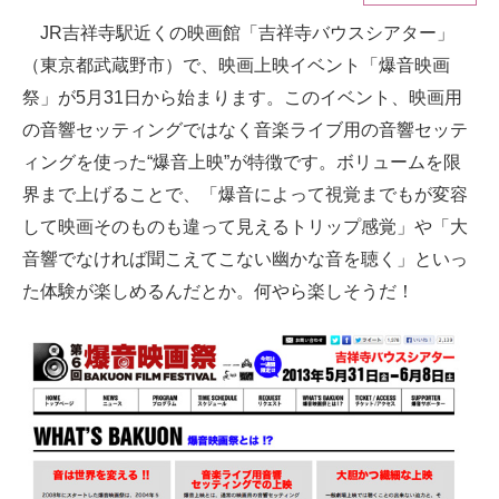
JR吉祥寺駅近くの映画館「吉祥寺バウスシアター」
ITの今と未来を見通す
（東京都武蔵野市）で、映画上映イベント「爆音映画
スマホと通信の最新トレンド
祭」が5月31日から始まります。このイベント、映画用
の音響セッティングではなく音楽ライブ用の音響セッテ
進化するPCとデバイスの未来
ィングを使った“爆音上映”が特徴です。ボリュームを限
好きが集まる 比べて選べる
界まで上げることで、「爆音によって視覚までもが変容
して映画そのものも違って見えるトリップ感覚」や「大
ビジネスと働き方のヒント
音響でなければ聞こえてこない幽かな音を聴く」といっ
AI活用のいまが分かる
た体験が楽しめるんだとか。何やら楽しそうだ！
企業ITのトレンドを詳説
経営リーダーのコミュニティ
マーケ×ITの今がよく分かる
ITエンジニア向け専門サイト