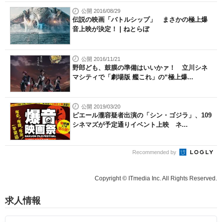
公開 2016/08/29
伝説の映画「バトルシップ」 まさかの極上爆
音上映が決定！ | ねとらぼ
公開 2016/11/21
野郎ども、鼓膜の準備はいいかァ！ 立川シネ
マシティで「劇場版 艦これ」の“極上爆...
公開 2019/03/20
ピエール瀧容疑者出演の「シン・ゴジラ」、109
シネマズが予定通りイベント上映 ネ...
Recommended by
Copyright © ITmedia Inc. All Rights Reserved.
求人情報