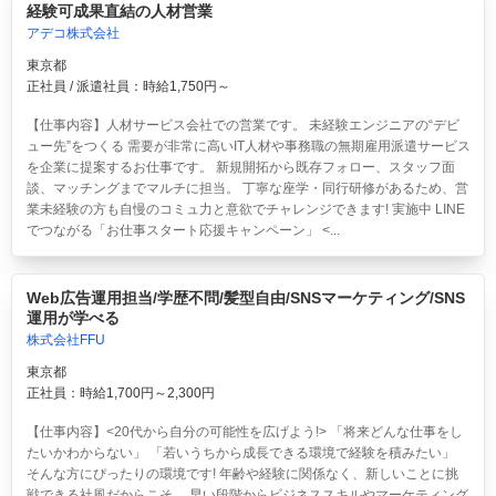
経験可成果直結の人材営業
アデコ株式会社
東京都
正社員 / 派遣社員：時給1,750円～
【仕事内容】人材サービス会社での営業です。 未経験エンジニアの“デビ
ュー先”をつくる 需要が非常に高いIT人材や事務職の無期雇用派遣サービス
を企業に提案するお仕事です。 新規開拓から既存フォロー、スタッフ面
談、マッチングまでマルチに担当。 丁寧な座学・同行研修があるため、営
業未経験の方も自慢のコミュ力と意欲でチャレンジできます! 実施中 LINE
でつながる「お仕事スタート応援キャンペーン」 <...
Web広告運用担当/学歴不問/髪型自由/SNSマーケティング/SNS
運用が学べる
株式会社FFU
東京都
正社員：時給1,700円～2,300円
【仕事内容】<20代から自分の可能性を広げよう!> 「将来どんな仕事をし
たいかわからない」 「若いうちから成長できる環境で経験を積みたい」
そんな方にぴったりの環境です! 年齢や経験に関係なく、新しいことに挑
戦できる社風だからこそ、 早い段階からビジネススキルやマーケティング