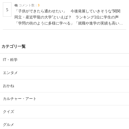
コメント数：
3
5
「子供ができたら通わせたい」 今後発展していきそうな“関関
同立・産近甲龍の大学”といえば？ ランキング1位に学生の声
「学問の街のように多様に学べる」「就職や進学の実績も高い」
| 大学 ねとらぼリサーチ
カテゴリ一覧
IT・科学
エンタメ
おかね
カルチャー・アート
クイズ
グルメ