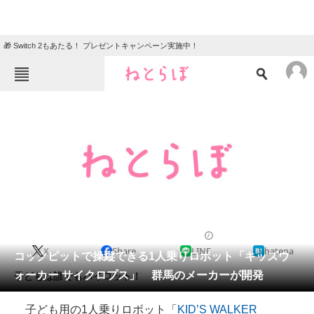
🎁 Switch 2もあたる！ プレゼントキャンペーン実施中！
ねとらぼメニュー
TOP
ニュース
エンタメ
クイズ
グルメ
地域
住まい
教育・育児
動物
リサーチ
2013/05/08 18:19（公開）
X
Share
LINE
hatena
会員記事
コックピットで操縦できる1人乗りロボット「キッズウ
ォーカー サイクロプス」 群馬のメーカーが開発
子どもは誰でもパイロット！
メディア
子ども用の1人乗りロボット「
KID’S WALKER
注目記事を集めた総合ページ