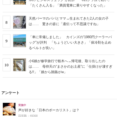
「たくさん入る」「満員電車に乗りやすくなった」
天然パーマのパパとママ→生まれてきた2人の女の子
8
は…… 驚きの姿に「遺伝って不思議ですね」
「車に常備しました」 カインズの“1980円クーラーバ
9
ッグ”が評判 「ちょうどいい大きさ」「保冷剤を止め
るベルトが良い」
小6娘が修学旅行で栃木へ→帰宅後、取り出したの
10
は…… 母仰天の“まさかのお土産”に「仕掛けが凄すぎ
る!!」「娘から賄賂がw」
アンケート
実施中
声が好きな「日本のボーカリスト」は？
回答数：49368