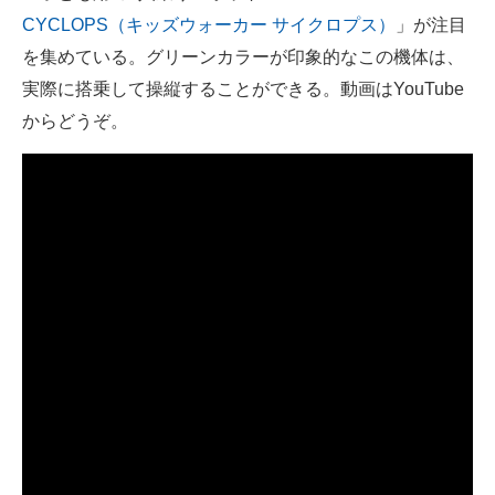
CYCLOPS（キッズウォーカー サイクロプス）
」が注目
ITの今と未来を見通す
を集めている。グリーンカラーが印象的なこの機体は、
実際に搭乗して操縦することができる。動画はYouTube
スマホと通信の最新トレンド
からどうぞ。
進化するPCとデバイスの未来
好きが集まる 比べて選べる
ビジネスと働き方のヒント
AI活用のいまが分かる
企業ITのトレンドを詳説
経営リーダーのコミュニティ
マーケ×ITの今がよく分かる
ITエンジニア向け専門サイト