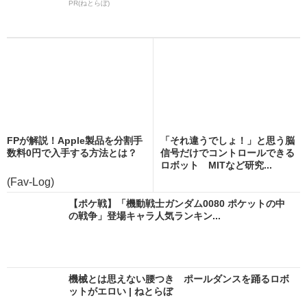
PR(ねとらぼ)
FPが解説！Apple製品を分割手
「それ違うでしょ！」と思う脳
数料0円で入手する方法とは？
信号だけでコントロールできる
ロボット MITなど研究...
(Fav-Log)
【ポケ戦】「機動戦士ガンダム0080 ポケットの中
の戦争」登場キャラ人気ランキン...
機械とは思えない腰つき ポールダンスを踊るロボ
ットがエロい | ねとらぼ