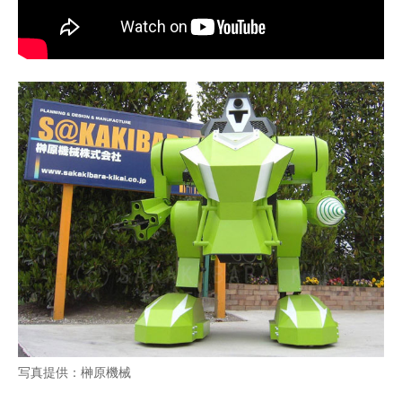
企業向けIT製品の総合サイト
IT製品の技術・比較・事例
製造業のIT導入・活用を支援
モノづくり技術者専門サイト
エレクトロニクス専門サイト
電子設計の基本と応用
エネルギーの専門メディア
建設×テクノロジーの最前線
ちょっと気になるネットの話題
写真提供：榊原機械