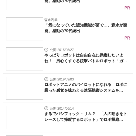
発。感動の70代続出
PR
森永乳業
「気になっていた認知機能が菌で…」森永が開
発。感動の70代続出
PR
公開 2015/05/27
やっぱりロボットは自由自在に操縦したいよ
ね！ 男心くすぐる銃撃バトルロボット「ガ...
公開 2019/09/03
ロボットアニメのパイロットになれる ロボに
乗った感覚を味わえる遠隔操縦システムを...
公開 2014/06/14
まるでパシフィック・リム？ 「人の動きをト
レースして操縦するロボット」でロボ操縦...