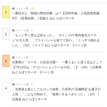
コメント数：
20
1
一番好きな「韓国の男性俳優」は？【2026年版・人気投票実施
中】（投票結果） | 芸能人 ねとらぼリサーチ
コメント数：
7
2
「もっと早く買えば良かった」 カインズの“車内遮光カーテ
ン”が大人気 「プライバシーも保てて安心」「ぐっすり眠れま
した」（2/2） | ライフ ねとらぼリサーチ：2ページ目
コメント数：
7
3
兵庫県の「ケーキ」の名店10選！ 一番うまいと思う店はどこ？
【7月12日は「デコレーションケーキの日」！】（2/4） | 兵庫県
ねとらぼリサーチ：2ページ目
コメント数：
5
4
「北海道土産としてもセンス抜群」六花亭の“店舗限定”お菓子が
人気 「こんなの初めて」「箱買いするべきだった」（1/2） |
北海道 ねとらぼリサーチ