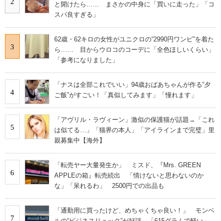
2
と開けたら…… まさかの中身に「買いに走った」「コ
スパ良すぎる」
62歳・62キロの女性がユニクロの“2990円ワンピ”を着た
3
ら…… 目からウロコのコーデに「全色ほしいくらい」
「参考になりました」
「ナスは全部これでいい」94歳おばあちゃんが作る“夕
4
ご飯”がすごい！「真似してみます」「憧れます」
「アヴリル・ラヴィーン」激似の保護猫が話題→「これ
5
は似てる…」「猫界の本人」「アイラインまで完璧」里
親募集中【海外】
「転売ヤー大量発生か」 ミスド、『Mrs. GREEN
6
APPLEの箱』転売続出 「情けないと思わないのか
な」「呆れるわ」 2500円での出品も
「通勤用に買ったけど、めちゃくちゃ良い！」 モンベ
7
ルの“ビジネスリュック”が好評 「615グラムで軽い」