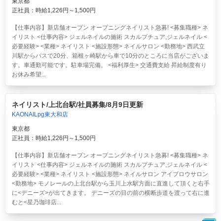
東京都
正社員：時給1,226円～1,500円
【仕事内容】新店舗オープン オープニングネイリスト急募! <募集職種> ネ
イリスト <仕事内容> ジェルネイルの施術 スカルプチュア,ジェルネイル <
必要経験> <業種> ネイリスト <施設形態> ネイルサロン <勤務地> 西武立
川駅からバスで20分、箱根ヶ崎駅から車で10分のところに当店がございま
す。車通勤可能です。駐車場完備。 <福利厚生> 交通費支給 昇給制度有り
お休み希望...
ネイリスト/上北台駅/社員募集/8月9日更新
KAONAILpg東大和店
東京都
正社員：時給1,226円～1,500円
【仕事内容】新店舗オープン オープニングネイリスト急募! <募集職種> ネ
イリスト <仕事内容> ジェルネイルの施術 スカルプチュア,ジェルネイル <
必要経験> <業種> ネイリスト <施設形態> ネイルサロン アイブロウサロン
<勤務地> モノレールの上北台駅から玉川上水駅方面に直進して頂くと右手
に<デニーズ>が出てきます。 デニーズの目の前の横断歩道を渡って右に進
むと<星乃珈琲店...