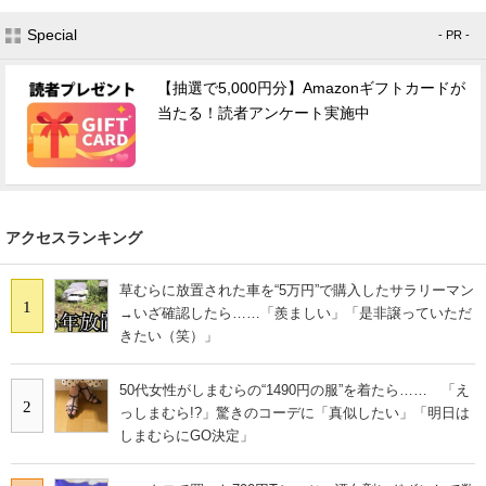
Special
- PR -
【抽選で5,000円分】Amazonギフトカードが
当たる！読者アンケート実施中
アクセスランキング
草むらに放置された車を“5万円”で購入したサラリーマン
1
→いざ確認したら……「羨ましい」「是非譲っていただ
きたい（笑）」
50代女性がしまむらの“1490円の服”を着たら…… 「え
2
っしまむら!?」驚きのコーデに「真似したい」「明日は
しまむらにGO決定」