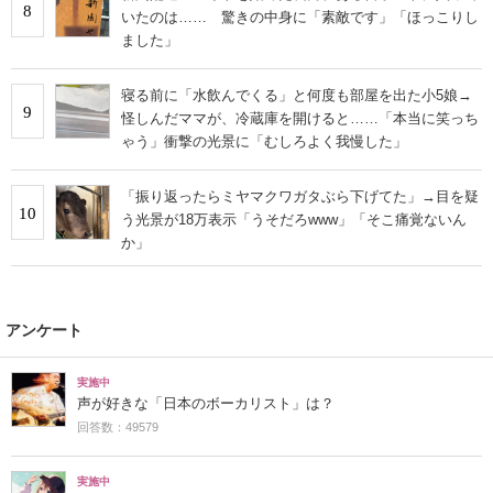
8
いたのは…… 驚きの中身に「素敵です」「ほっこりし
ました」
寝る前に「水飲んでくる」と何度も部屋を出た小5娘→
9
怪しんだママが、冷蔵庫を開けると……「本当に笑っち
ゃう」衝撃の光景に「むしろよく我慢した」
「振り返ったらミヤマクワガタぶら下げてた」→目を疑
10
う光景が18万表示「うそだろwww」「そこ痛覚ないん
か」
アンケート
実施中
声が好きな「日本のボーカリスト」は？
回答数：49579
実施中