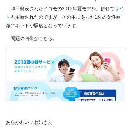
昨日発表されたドコモの2013年夏モデル。併せて
サイ
ITの今と未来を見通す
ト
も更新されたのですが、その中にあった1枚の女性画
スマホと通信の最新トレンド
像にネットが騒然となっています。
進化するPCとデバイスの未来
問題の画像がこちら。
好きが集まる 比べて選べる
ビジネスと働き方のヒント
AI活用のいまが分かる
企業ITのトレンドを詳説
経営リーダーのコミュニティ
マーケ×ITの今がよく分かる
あらかわいいお姉さん
ITエンジニア向け専門サイト