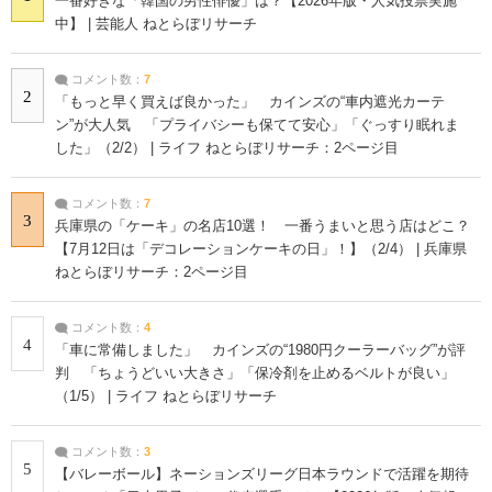
一番好きな「韓国の男性俳優」は？【2026年版・人気投票実施
中】 | 芸能人 ねとらぼリサーチ
コメント数：
7
2
「もっと早く買えば良かった」 カインズの“車内遮光カーテ
ン”が大人気 「プライバシーも保てて安心」「ぐっすり眠れま
した」（2/2） | ライフ ねとらぼリサーチ：2ページ目
コメント数：
7
3
兵庫県の「ケーキ」の名店10選！ 一番うまいと思う店はどこ？
【7月12日は「デコレーションケーキの日」！】（2/4） | 兵庫県
ねとらぼリサーチ：2ページ目
コメント数：
4
4
「車に常備しました」 カインズの“1980円クーラーバッグ”が評
判 「ちょうどいい大きさ」「保冷剤を止めるベルトが良い」
（1/5） | ライフ ねとらぼリサーチ
コメント数：
3
5
【バレーボール】ネーションズリーグ日本ラウンドで活躍を期待