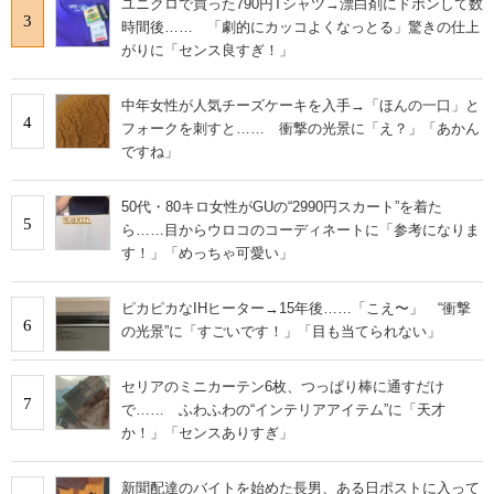
ユニクロで買った790円Tシャツ→漂白剤にドボンして数
3
時間後…… 「劇的にカッコよくなっとる」驚きの仕上
がりに「センス良すぎ！」
中年女性が人気チーズケーキを入手→「ほんの一口」と
4
フォークを刺すと…… 衝撃の光景に「え？」「あかん
ですね」
50代・80キロ女性がGUの“2990円スカート”を着た
5
ら……目からウロコのコーディネートに「参考になりま
す！」「めっちゃ可愛い」
ピカピカなIHヒーター→15年後……「こえ〜」 “衝撃
6
の光景”に「すごいです！」「目も当てられない」
セリアのミニカーテン6枚、つっぱり棒に通すだけ
7
で…… ふわふわの“インテリアアイテム”に「天才
か！」「センスありすぎ」
新聞配達のバイトを始めた長男、ある日ポストに入って