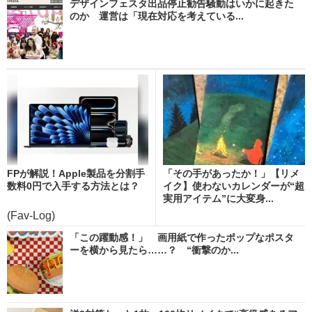
デザインフェスタ出品停止勧告騒動はいかに起きた
のか 運営は「現在対応を考えている...
FPが解説！Apple製品を分割手
「その手があったか！」【リメ
数料0円で入手する方法とは？
イク】使わないカレンダーが“超
実用アイテム”に大変身...
(Fav-Log)
「この躍動感！」 画用紙で作ったポップなポスタ
ーを横から見たら……？ “衝撃のか...