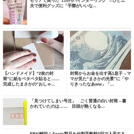
セリアで買った“110円バインダーリング”→ひと工
夫で便利グッズに「手際がいいな...
【ハンドメイド】“2枚の封
封筒からお金を出す高1息子→マ
筒”に紙をペタペタ貼ると……
マが見た“まさかの光景”に「や
完成したまさかの“おしゃ...
りきったなあww」「...
「見つけてしまい号泣」 ごく普通の白い封筒→書
かれていたのは…… 目頭が熱くなる...
FPが解説！Apple製品を分割手数料0円で入手する