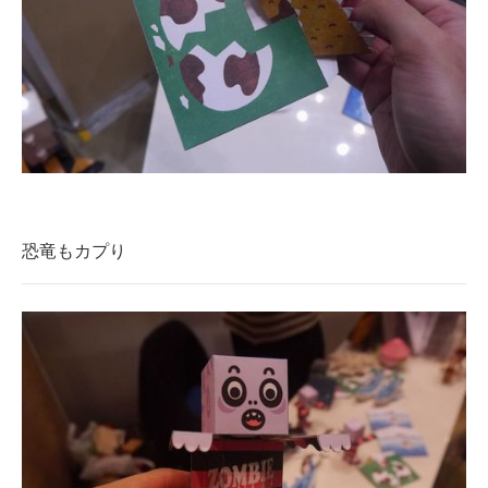
恐竜もカプり