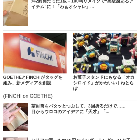
洋2封筒たった1枚→100均リメイクで“高級感あるア
イテム”に！「わぁオシャレ」...
GOETHEとFINCHIがタッグを
お菓子スタンドにもなる「オカ
組み、新メディアを創設
シロイド」がかわいい | ねとら
ぼ
(FINCHI on GOETHE)
茶封筒をパタッとつぶして、3回折るだけで……
目からウロコのアイデアに「天才」「...