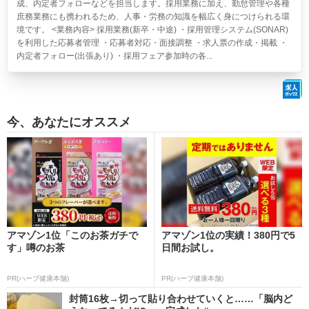
成、内定者フォローなどを担当します。採用業務に加え、勤怠管理や各種
庶務業務にも携われるため、人事・労務の知識を幅広く身につけられる環
境です。 <業務内容> 採用業務(新卒・中途) ・採用管理システム(SONAR)
を利用した応募者管理 ・応募者対応・面接調整 ・求人票の作成・掲載 ・
内定者フォロー(出張あり) ・採用フェア参加時の各...
今、あなたにオススメ
アマゾン1位「このお茶ガチで
アマゾン1位の実績！380円で5
す」噂のお茶
日間お試し。
PR(ハーブ健康本舗)
PR(ハーブ健康本舗)
封筒16枚→切って貼り合わせていくと……「脳内ど