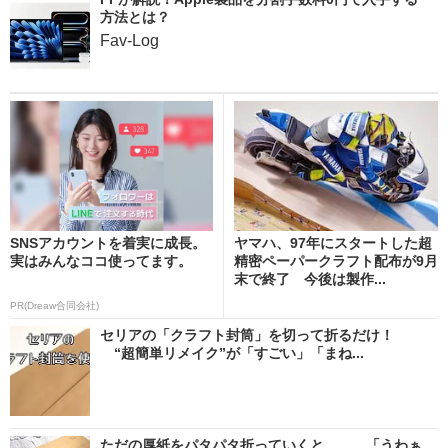
方法とは？
Fav-Log
SNSアカウントを着実に成長。
ヤマハ、97年にスタートした超
実はみんなココ使ってます。
精密ペーパークラフト配布が9月
末で終了 今後は製作...
PR(Dreaw合同会社)
セリアの「クラフト封筒」を切って折るだけ！
“超簡単リメイク”が「すごい」「まね...
ただの厚紙をパタパタ折っていくと…… 「うわぁ