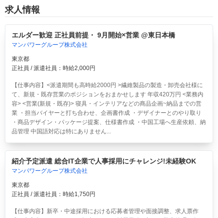
求人情報
エルダー歓迎 正社員前提・ 9月開始×営業 @東日本橋
マンパワーグループ株式会社
東京都
正社員 / 派遣社員：時給2,000円
【仕事内容】<派遣期間も高時給2000円 >繊維製品の製造・卸売会社様に
て、新規・既存営業のポジションをおまかせします 年収420万円 <業務内
容> <営業(新規・既存)> 寝具・インテリアなどの商品企画~納品までの営
業 ・担当バイヤーと打ち合わせ、企画書作成 ・デザイナーとのやり取り
・商品デザイン・パッケージ提案、仕様書作成 ・中国工場へ生産依頼、納
品管理 中国語対応は特にありません...
紹介予定派遣 総合IT企業で人事採用にチャレンジ!未経験OK
マンパワーグループ株式会社
東京都
正社員 / 派遣社員：時給1,750円
【仕事内容】新卒・中途採用における応募者管理や面接調整、求人票作