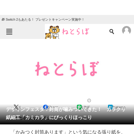
🎁 Switch 2もあたる！ プレゼントキャンペーン実施中！
ねとらぼメニュー
TOP
ニュース
エンタメ
クイズ
グルメ
地域
住まい
教育・育児
動物
リサーチ
2013/05/19 13:50（公開）
X
Share
LINE
hatena
会員記事
デザインフェスタ：封筒が噛みついてきた！ カラクリ
紙細工「カミカラ」にびっくりほっこり
カプッとやられました。
メディア
「かみつく封筒あります」という気になる張り紙を、
注目記事を集めた総合ページ