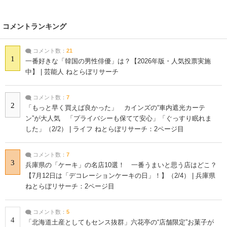
コメントランキング
コメント数：
21
1
一番好きな「韓国の男性俳優」は？【2026年版・人気投票実施
中】 | 芸能人 ねとらぼリサーチ
コメント数：
7
2
「もっと早く買えば良かった」 カインズの“車内遮光カーテ
ン”が大人気 「プライバシーも保てて安心」「ぐっすり眠れま
した」（2/2） | ライフ ねとらぼリサーチ：2ページ目
コメント数：
7
3
兵庫県の「ケーキ」の名店10選！ 一番うまいと思う店はどこ？
【7月12日は「デコレーションケーキの日」！】（2/4） | 兵庫県
ねとらぼリサーチ：2ページ目
コメント数：
5
4
「北海道土産としてもセンス抜群」六花亭の“店舗限定”お菓子が