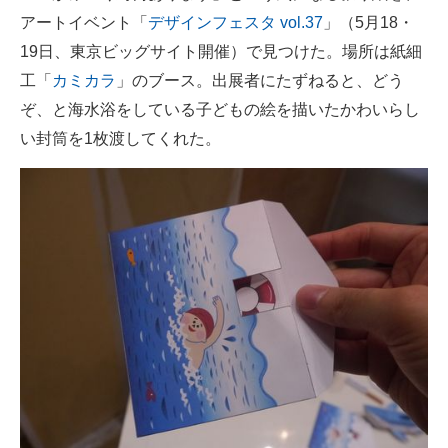
アートイベント「
デザインフェスタ vol.37
」（5月18・
ITの今と未来を見通す
19日、東京ビッグサイト開催）で見つけた。場所は紙細
工「
カミカラ
」のブース。出展者にたずねると、どう
スマホと通信の最新トレンド
ぞ、と海水浴をしている子どもの絵を描いたかわいらし
進化するPCとデバイスの未来
い封筒を1枚渡してくれた。
好きが集まる 比べて選べる
ビジネスと働き方のヒント
AI活用のいまが分かる
企業ITのトレンドを詳説
経営リーダーのコミュニティ
マーケ×ITの今がよく分かる
ITエンジニア向け専門サイト