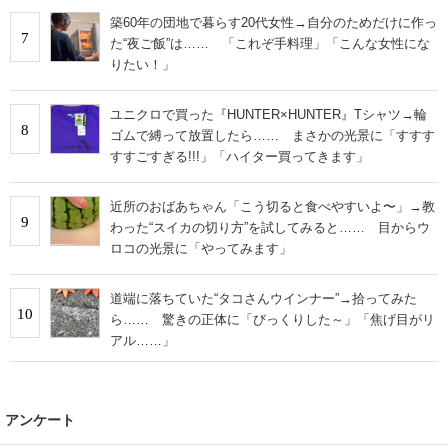
築60年の団地で暮らす20代女性→自分のためだけに作っ
7
た“夜ご飯”は…… 「これぞ手料理」「こんな女性にな
りたい！」
ユニクロで買った『HUNTER×HUNTER』Tシャツ→輪
8
ゴムで縛って放置したら…… まさかの光景に「すすす
すすごすぎる!!!」「ハイター買ってきます」
近所のおばあちゃん「こう切ると食べやすいよ〜」→教
9
わった“スイカの切り方”を試してみると…… 目からウ
ロコの光景に「やってみます」
道端に落ちていた“タコさんウインナー”→拾ってみた
10
ら…… 驚きの正体に「びっくりした～」「焦げ目がリ
アル……」
アンケート