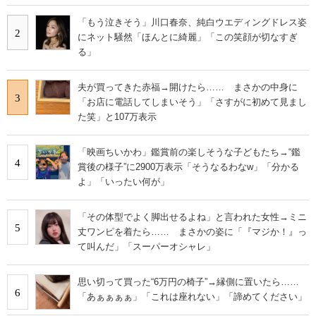
「もう泣きそう」川口春奈、純白ウエディングドレス姿
2
にネット騒然「ほんとに綺麗」「この笑顔が切なすぎ
る」
夫が買ってきた赤福→開けたら…… まさかの中身に
3
「お店に電話してしまいそう」「さすがに初めて見まし
た笑」と107万表示
「映画ちいかわ」鑑賞前の楽しそうな子どもたち→“鑑
4
賞後の様子”に2900万表示「そうなるわなw」「分かる
よ」「いったい何が」
「その体型でよく脚出せるよね」と言われた女性→ミニ
5
丈ワンピを着たら…… まさかの姿に「『マジか！』っ
て叫んだ」「スーパーオシャレ」
思い切って買った“6万円の椅子”→縁側に置いたら……
6
「あぁぁぁぁ」「これは座れない」「諦めてください」