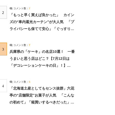
コメント数：
7
2
「もっと早く買えば良かった」 カイン
ズの“車内遮光カーテン”が大人気 「プ
ライバシーも保てて安心」「ぐっすり眠
れました」（2/2） | ライフ ねとらぼリ
サーチ：2ページ目
コメント数：
7
3
兵庫県の「ケーキ」の名店10選！ 一番
うまいと思う店はどこ？【7月12日は
「デコレーションケーキの日」！】
（2/4） | 兵庫県 ねとらぼリサーチ：2ペ
ージ目
コメント数：
5
4
「北海道土産としてもセンス抜群」六花
亭の“店舗限定”お菓子が人気 「こんな
の初めて」「箱買いするべきだった」
（1/2） | 北海道 ねとらぼリサーチ