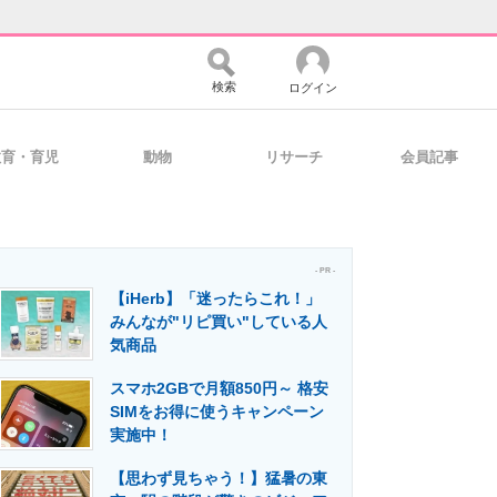
検索
ログイン
教育・育児
動物
リサーチ
会員記事
バイスの未来
好きが集まる 比べて選べる
- PR -
【iHerb】「迷ったらこれ！」
コミュニティ
マーケ×ITの今がよく分かる
みんなが"リピ買い"している人
気商品
スマホ2GBで月額850円～ 格安
・活用を支援
SIMをお得に使うキャンペーン
実施中！
【思わず見ちゃう！】猛暑の東