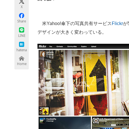
モノづくり技術者専門サイト
エレクトロ
X
Share
米Yahoo!傘下の写真共有サービス
Flickr
が
デザインが大きく変わっている。
ちょっと気になるネットの話題
LINE
hatena
Home