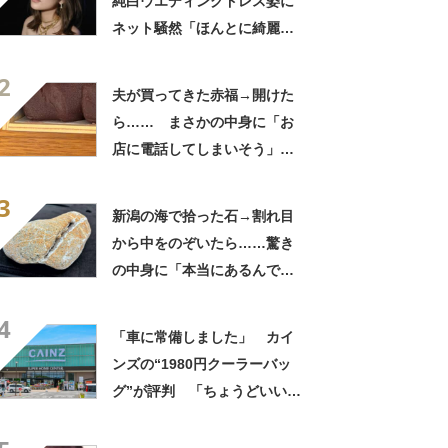
純白ウエディングドレス姿に
ネット騒然「ほんとに綺麗」
「この笑顔が切なすぎる」
2
夫が買ってきた赤福→開けた
ら…… まさかの中身に「お
店に電話してしまいそう」
「さすがに初めて見ました
3
笑」と107万表示
新潟の海で拾った石→割れ目
から中をのぞいたら……驚き
の中身に「本当にあるんです
ね！」「お宝だ」
4
「車に常備しました」 カイ
ンズの“1980円クーラーバッ
グ”が評判 「ちょうどいい大
きさ」「保冷剤を止めるベル
トが良い」