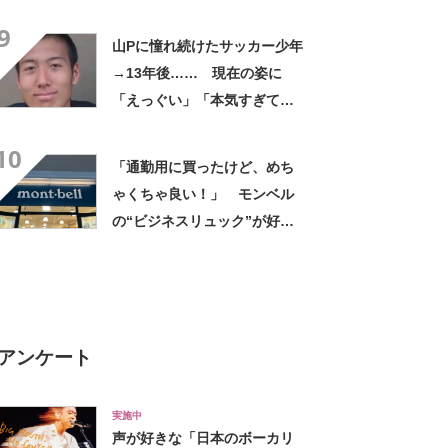
デに「全色ほしいくらい」
9
「参考になりました」
山Pに憧れ続けたサッカー少年
→13年後…… 現在の姿に
「えっぐい」「本気すぎて尊
敬する」と49万再生
10
「通勤用に買ったけど、めち
ゃくちゃ良い！」 モンベル
の“ビジネスリュック”が好
評 「615グラムで軽い」
「たくさん入る」「満員電車
に乗りやすくなった」
アンケート
実施中
声が好きな「日本のボーカリ