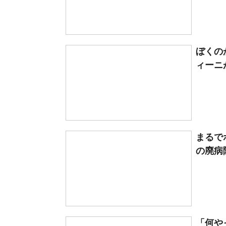
ぼくの
ィーニ
まるで
の廃病院
「何や