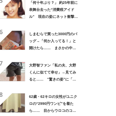
5
「何十年ぶり？」 約25年前に
表舞台去った“消費税アイド
ル” 現在の姿にネット衝撃
「いくつになってもかわい
6
い」「また会えるなんて」
しまむらで買った3000円のバ
ッグ→「何か入ってる！」と
開けたら…… まさかの中身
に「買いに走った」「コスパ
7
良すぎる」
大野智ファン「私の夫、大野
くんに似てて幸せ」→見てみ
ると…… ‟驚きの姿”に「最
高すぎません？」「本物かと
8
思いました！」
62歳・62キロの女性がユニク
ロの“2990円ワンピ”を着た
ら…… 目からウロコのコー