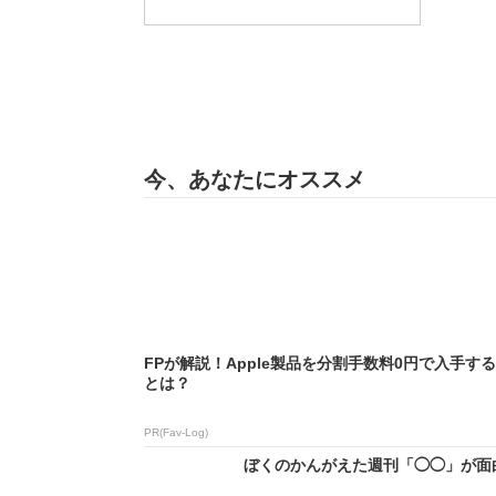
今、あなたにオススメ
FPが解説！Apple製品を分割手数料0円で入手す
とは？
PR(Fav-Log)
ぼくのかんがえた週刊「◯◯」が面白