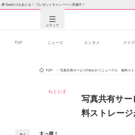
🎁 Switch 2もあたる！ プレゼントキャンペーン実施中！
メディア
TOP
ニュース
エンタメ
クイズ
注目記事を集めた総合ページ
ITの今
TOP
>
写真共有サービスFlickrがリニューアル 無料ス
ビジネスと働き方のヒント
AI活用
写真共有サービ
料ストレージ
ITエンジニア向け専門サイト
企業向けI
太っ腹！