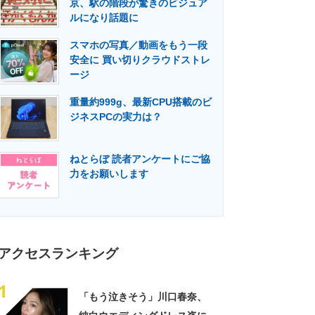
京、駅の階段が驚きのビジュア
門メディア
建設×テクノロジーの最前線
ルになり話題に
スマホの写真／動画をもう一段
安全に 買い切りクラウドストレ
ージ
重量約999g、最新CPU搭載のビ
ジネスPCの実力は？
ねとらぼ 読者アンケートにご協
力をお願いします
アクセスランキング
1
「もう泣きそう」川口春奈、