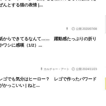
んとする猫の表情 |...
公開 2020/07/08
紙からできてるなんて…… 躍動感たっぷりの折り
ワシに感嘆（1/2）...
カルチャー・アート
公開 2024/11/23
レゴでも気分はヒーロー？ レゴで作ったパワード
かっこいい | ねと...