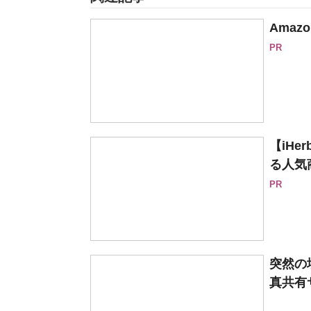
Ama
PR
【iH
る人気
PR
突然の
真共有