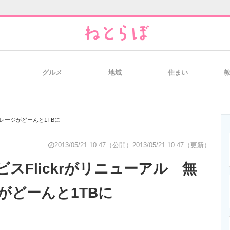
グルメ
地域
住まい
と未来を見通す
スマホと通信の最新トレンド
進化するPCとデ
トレージがどーんと1TBに
のいまが分かる
企業ITのトレンドを詳説
経営リーダーの
2013/05/21 10:47（公開）
2013/05/21 10:47（更新）
スFlickrがリニューアル 無
がどーんと1TBに
T製品の総合サイト
IT製品の技術・比較・事例
製造業のIT導入