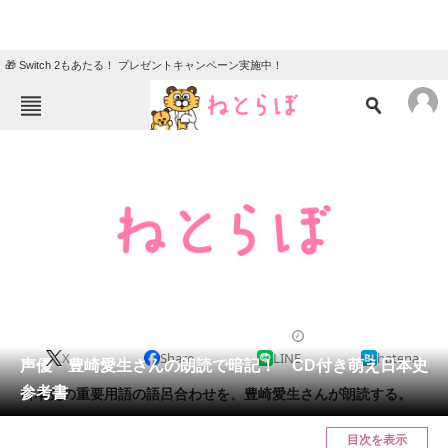
🎁 Switch 2もあたる！ プレゼントキャンペーン実施中！
ねとらぼメニュー
TOP
ニュース
エンタメ
クイズ
グルメ
地域
住まい
教育・育児
動物
リサーチ
2013/05/26 10:00（公開）
X
Share
LINE
hatena
会員記事
声優・豊崎愛生さんの朗読で暗記！ CD付き萌え日本史
参考書
日本史の重要用語の語呂合わせを、豊崎愛生さんが朗読する。
メディア
目次を表示
注目記事を集めた総合ページ