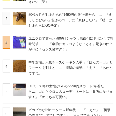
きたい（笑）」
50代女性がしまむらの“1490円の服”を着たら…… 「え
2
っしまむら!?」驚きのコーデに「真似したい」「明日は
しまむらにGO決定」
ユニクロで買った790円Tシャツ→漂白剤にドボンして数
3
時間後…… 「劇的にカッコよくなっとる」驚きの仕上
がりに「センス良すぎ！」
中年女性が人気チーズケーキを入手→「ほんの一口」と
4
フォークを刺すと…… 衝撃の光景に「え？」「あかん
ですね」
50代・80キロ女性がGUの“2990円スカート”を着た
5
ら……目からウロコのコーディネートに「参考になりま
す！」「めっちゃ可愛い」
ピカピカなIHヒーター→15年後……「こえ〜」 “衝撃
6
の光景”に「すごいです！」「目も当てられない」