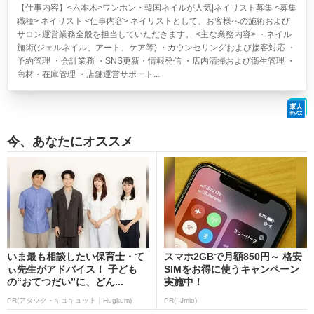
【仕事内容】<六本木>ワンホン・韓国ネイルが人気|ネイリスト募集 <募集
職種> ネイリスト <仕事内容> ネイリストとして、お客様への施術および
サロン運営業務全般を担当していただきます。 <主な業務内容> ・ネイル
施術(ジェルネイル、アート、ケア等) ・カウンセリングおよび接客対応 ・
予約管理 ・会計業務 ・SNS更新・情報発信 ・店内清掃および衛生管理 ・
商材・在庫管理 ・店舗運営サポート...
今、あなたにオススメ
いま最も相談したい保育士・て
スマホ2GBで月額850円～ 格安
ぃ先生がアドバイス！ 子ども
SIMをお得に使うキャンペーン
の“おてつだい”に、どん...
実施中！
PR(アタック・キュキュット｜Hugkum)
PR(IIJmio)