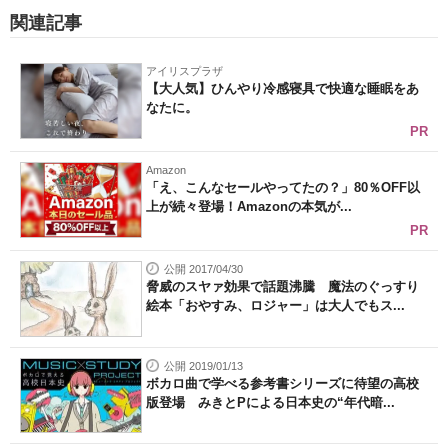
関連記事
アイリスプラザ
【大人気】ひんやり冷感寝具で快適な睡眠をあ
なたに。
PR
Amazon
「え、こんなセールやってたの？」80％OFF以
上が続々登場！Amazonの本気が...
PR
公開 2017/04/30
脅威のスヤァ効果で話題沸騰 魔法のぐっすり
絵本「おやすみ、ロジャー」は大人でもス...
公開 2019/01/13
ボカロ曲で学べる参考書シリーズに待望の高校
版登場 みきとPによる日本史の“年代暗...