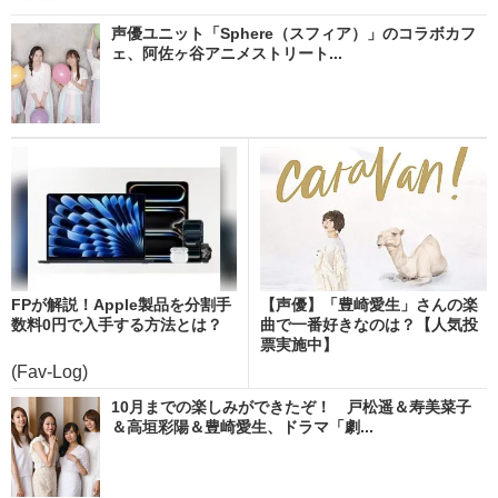
声優ユニット「Sphere（スフィア）」のコラボカフ
ェ、阿佐ヶ谷アニメストリート...
FPが解説！Apple製品を分割手
【声優】「豊崎愛生」さんの楽
数料0円で入手する方法とは？
曲で一番好きなのは？【人気投
票実施中】
(Fav-Log)
10月までの楽しみができたぞ！ 戸松遥＆寿美菜子
＆高垣彩陽＆豊崎愛生、ドラマ「劇...