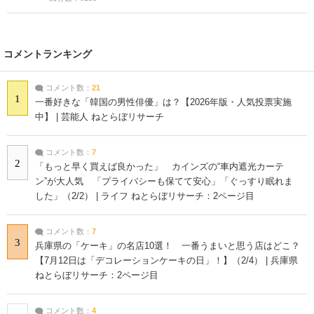
コメントランキング
コメント数：
21
1
一番好きな「韓国の男性俳優」は？【2026年版・人気投票実施
中】 | 芸能人 ねとらぼリサーチ
コメント数：
7
2
「もっと早く買えば良かった」 カインズの“車内遮光カーテ
ン”が大人気 「プライバシーも保てて安心」「ぐっすり眠れま
した」（2/2） | ライフ ねとらぼリサーチ：2ページ目
コメント数：
7
3
兵庫県の「ケーキ」の名店10選！ 一番うまいと思う店はどこ？
【7月12日は「デコレーションケーキの日」！】（2/4） | 兵庫県
ねとらぼリサーチ：2ページ目
コメント数：
4