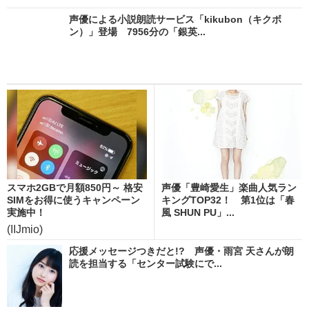
声優による小説朗読サービス「kikubon（キクボ
ン）」登場 7956分の「銀英...
スマホ2GBで月額850円～ 格安
声優「豊崎愛生」楽曲人気ラン
SIMをお得に使うキャンペーン
キングTOP32！ 第1位は「春
実施中！
風 SHUN PU」...
(IIJmio)
応援メッセージつきだと!? 声優・雨宮 天さんが朗
読を担当する「センター試験にで...