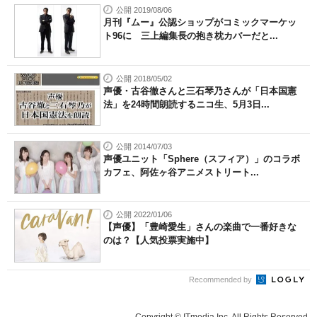
公開 2019/08/06
月刊『ムー』公認ショップがコミックマーケッ
ト96に 三上編集長の抱き枕カバーだと...
公開 2018/05/02
声優・古谷徹さんと三石琴乃さんが「日本国憲
法」を24時間朗読するニコ生、5月3日...
公開 2014/07/03
声優ユニット「Sphere（スフィア）」のコラボ
カフェ、阿佐ヶ谷アニメストリート...
公開 2022/01/06
【声優】「豊崎愛生」さんの楽曲で一番好きな
のは？【人気投票実施中】
Recommended by
Copyright © ITmedia Inc. All Rights Reserved.