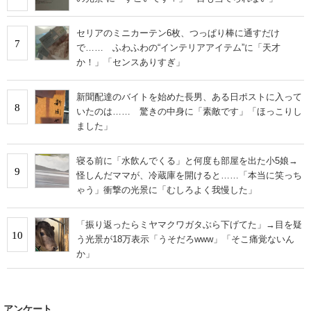
セリアのミニカーテン6枚、つっぱり棒に通すだけ
7
で…… ふわふわの“インテリアアイテム”に「天才
か！」「センスありすぎ」
新聞配達のバイトを始めた長男、ある日ポストに入って
8
いたのは…… 驚きの中身に「素敵です」「ほっこりし
ました」
寝る前に「水飲んでくる」と何度も部屋を出た小5娘→
9
怪しんだママが、冷蔵庫を開けると……「本当に笑っち
ゃう」衝撃の光景に「むしろよく我慢した」
「振り返ったらミヤマクワガタぶら下げてた」→目を疑
10
う光景が18万表示「うそだろwww」「そこ痛覚ないん
か」
アンケート