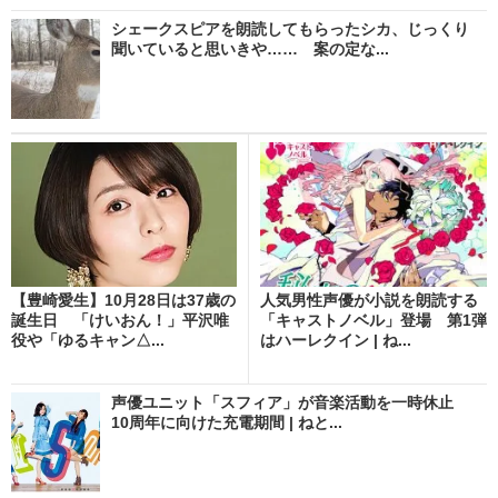
シェークスピアを朗読してもらったシカ、じっくり
聞いていると思いきや…… 案の定な...
【豊崎愛生】10月28日は37歳の
人気男性声優が小説を朗読する
誕生日 「けいおん！」平沢唯
「キャストノベル」登場 第1弾
役や「ゆるキャン△...
はハーレクイン | ね...
声優ユニット「スフィア」が音楽活動を一時休止
10周年に向けた充電期間 | ねと...