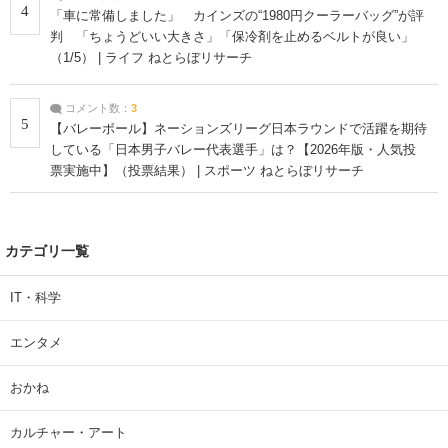
4
「車に常備しました」 カインズの“1980円クーラーバッグ”が評
判 「ちょうどいい大きさ」「保冷剤を止めるベルトが良い」
（1/5） | ライフ ねとらぼリサーチ
コメント数：
3
5
【バレーボール】ネーションズリーグ日本ラウンドで活躍を期待
している「日本男子バレー代表選手」は？【2026年版・人気投
票実施中】（投票結果） | スポーツ ねとらぼリサーチ
カテゴリ一覧
IT・科学
エンタメ
おかね
カルチャー・アート