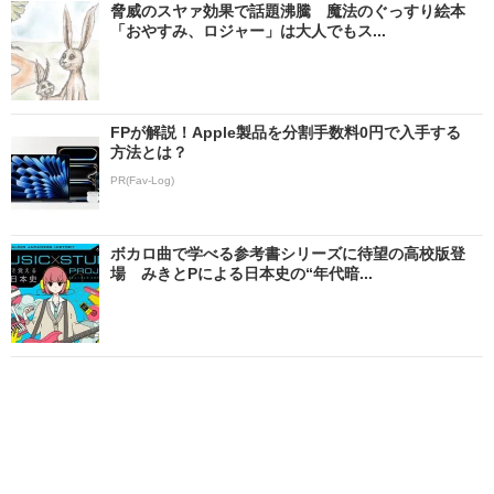
脅威のスヤァ効果で話題沸騰 魔法のぐっすり絵本
「おやすみ、ロジャー」は大人でもス...
FPが解説！Apple製品を分割手数料0円で入手する
方法とは？
PR(Fav-Log)
ボカロ曲で学べる参考書シリーズに待望の高校版登
場 みきとPによる日本史の“年代暗...