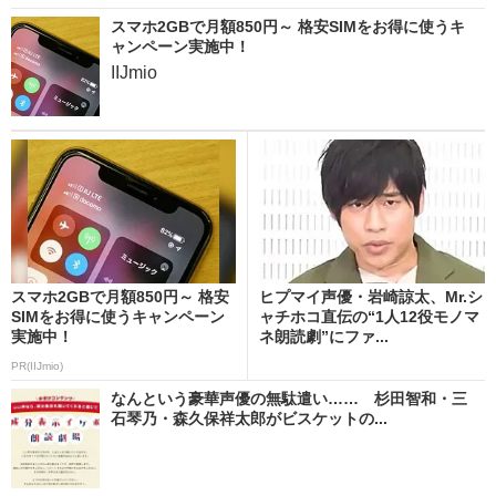
スマホ2GBで月額850円～ 格安SIMをお得に使うキ
ャンペーン実施中！
IIJmio
スマホ2GBで月額850円～ 格安
ヒプマイ声優・岩崎諒太、Mr.シ
SIMをお得に使うキャンペーン
ャチホコ直伝の“1人12役モノマ
実施中！
ネ朗読劇”にファ...
PR(IIJmio)
なんという豪華声優の無駄遣い…… 杉田智和・三
石琴乃・森久保祥太郎がビスケットの...