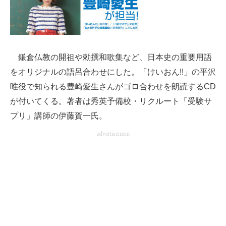
企業向けIT製品の総合サイト
IT製品の技術・比較・事例
製造業のIT導入・活用を支援
鎌倉仏教の開祖や勅撰和歌集など、日本史の重要用語
をオリジナルの語呂合わせにした。「けいおん!!」の平沢
モノづくり技術者専門サイト
唯役で知られる豊崎愛生さんがゴロ合わせを朗読するCD
エレクトロニクス専門サイト
が付いてくる。著者は秀英予備校・リクルート「受験サ
プリ」講師の伊藤賀一氏。
電子設計の基本と応用
advertisement
エネルギーの専門メディア
建設×テクノロジーの最前線
ちょっと気になるネットの話題