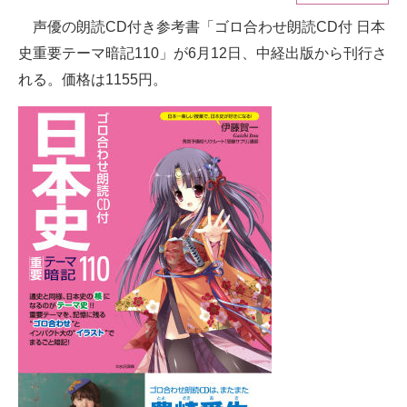
声優の朗読CD付き参考書「ゴロ合わせ朗読CD付 日本
ITの今と未来を見通す
史重要テーマ暗記110」が6月12日、中経出版から刊行さ
スマホと通信の最新トレンド
れる。価格は1155円。
進化するPCとデバイスの未来
好きが集まる 比べて選べる
ビジネスと働き方のヒント
AI活用のいまが分かる
企業ITのトレンドを詳説
経営リーダーのコミュニティ
マーケ×ITの今がよく分かる
ITエンジニア向け専門サイト