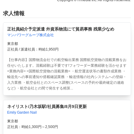
求人情報
正社員紹介予定派遣 外資系物流にて貿易事務 残業少なめ
マンパワーグループ株式会社
東京都
正社員 / 派遣社員：時給1,950円
【仕事内容】国際物流会社での航空輸出業務 国際航空貨物の混載業務をお
任せいたします。混載経験は不要です!フォワーダー業務経験を活かせます
<業務内容> <国際航空貨物の混載業務> ・航空運送状等の書類作成業務 ・
輸送先への事前通知や搭載確認業務 ・輸送情報の社内システムへの登録・
入力業務 ・航空会社とのスペース調整(スペースの予約や最終確定の連絡
など) ・航空会社との間で発生する精算...
ネイリスト/乃木坂駅/社員募集/8月9日更新
Emily Garden Nail
東京都
正社員：時給1,300円～2,500円