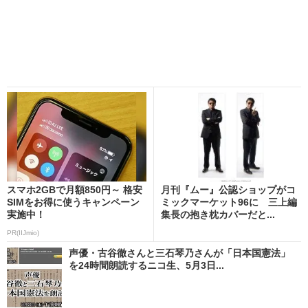
スマホ2GBで月額850円～ 格安
月刊『ムー』公認ショップがコ
SIMをお得に使うキャンペーン
ミックマーケット96に 三上編
実施中！
集長の抱き枕カバーだと...
PR(IIJmio)
声優・古谷徹さんと三石琴乃さんが「日本国憲法」
を24時間朗読するニコ生、5月3日...