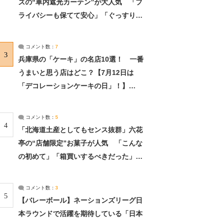
ズの“車内遮光カーテン”が大人気 「プ
ライバシーも保てて安心」「ぐっすり眠
れました」（2/2） | ライフ ねとらぼリ
サーチ：2ページ目
コメント数：
7
3
兵庫県の「ケーキ」の名店10選！ 一番
うまいと思う店はどこ？【7月12日は
「デコレーションケーキの日」！】
（2/4） | 兵庫県 ねとらぼリサーチ：2ペ
ージ目
コメント数：
5
4
「北海道土産としてもセンス抜群」六花
亭の“店舗限定”お菓子が人気 「こんな
の初めて」「箱買いするべきだった」
（1/2） | 北海道 ねとらぼリサーチ
コメント数：
3
5
【バレーボール】ネーションズリーグ日
本ラウンドで活躍を期待している「日本