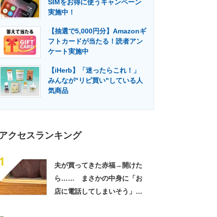
SIMをお得に使うキャンペーン
門メディア
建設×テクノロジーの最前線
実施中！
【抽選で5,000円分】Amazonギ
フトカードが当たる！読者アン
ケート実施中
【iHerb】「迷ったらこれ！」
みんなが"リピ買い"している人
気商品
アクセスランキング
1
夫が買ってきた赤福→開けた
ら…… まさかの中身に「お
店に電話してしまいそう」
「さすがに初めて見ました