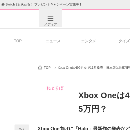
🎁 Switch 2もあたる！ プレゼントキャンペーン実施中！
メディア
TOP
ニュース
エンタメ
クイズ
注目記事を集めた総合ページ
ITの今
TOP
>
Xbox Oneは499ドルで11月発売 日本版は約5万
ビジネスと働き方のヒント
AI活用
Xbox On
5万円？
ITエンジニア向け専門サイト
企業向けI
Xbox One向けに「Halo」最新作の発表な