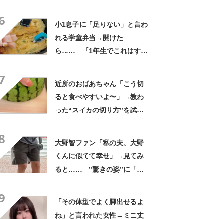
さかの参列姿に「いやすごお
6
おお！」「天才」【海外】
小1息子に「足りない」と言わ
れる学童弁当→開けた
ら…… 「1年生でこれはすご
い」まさかの中身に「大ご馳
7
走」「うちの高校生男子より
近所のおばあちゃん「こう切
多い」
ると食べやすいよ〜」→教わ
った“スイカの切り方”を試し
てみると…… 目からウロコ
8
の光景に「やってみます」
大野智ファン「私の夫、大野
くんに似てて幸せ」→見てみ
ると…… ‟驚きの姿”に「最
高すぎません？」「本物かと
9
思いました！」
「その体型でよく脚出せるよ
ね」と言われた女性→ミニ丈