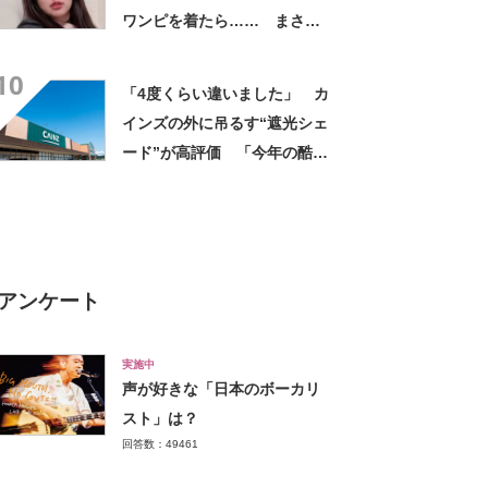
ワンピを着たら…… まさか
の姿に「『マジか！』って叫
10
んだ」「スーパーオシャレ」
「4度くらい違いました」 カ
インズの外に吊るす“遮光シェ
ード”が高評価 「今年の酷暑
にも活躍」「風通しもよくし
っかり遮光」の声
アンケート
実施中
声が好きな「日本のボーカリ
スト」は？
回答数：49461