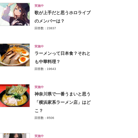
実施中
歌が上手だと思うホロライブ
のメンバーは？
回答数：23837
実施中
ラーメンって日本食？それと
も中華料理？
回答数：19643
実施中
神奈川県で一番うまいと思う
「横浜家系ラーメン店」はど
こ？
回答数：8506
実施中