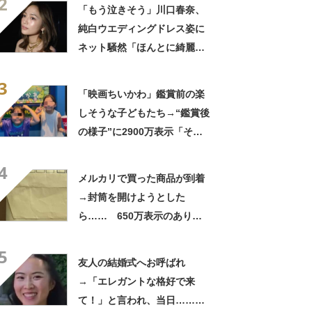
2
笑」と107万表示
「もう泣きそう」川口春奈、
純白ウエディングドレス姿に
ネット騒然「ほんとに綺麗」
「この笑顔が切なすぎる」
3
「映画ちいかわ」鑑賞前の楽
しそうな子どもたち→“鑑賞後
の様子”に2900万表示「そう
なるわなw」「分かるよ」
4
「いったい何が」
メルカリで買った商品が到着
→封筒を開けようとした
ら…… 650万表示のありえ
ない光景に「完全に想定外す
5
ぎて笑った」「何者？」
友人の結婚式へお呼ばれ
→「エレガントな格好で来
て！」と言われ、当日……ま