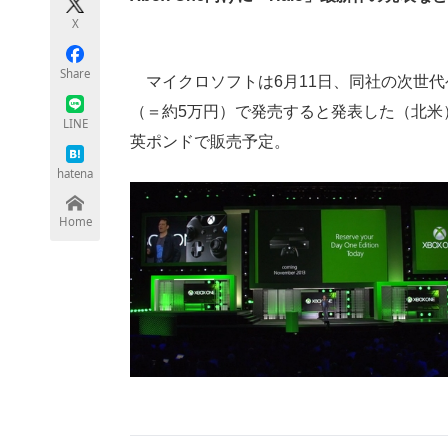
モノづくり技術者専門サイト
エレクトロ
X
Share
マイクロソフトは6月11日、同社の次世代ゲーム
（＝約5万円）で発売すると発表した（北米）
ちょっと気になるネットの話題
LINE
英ポンドで販売予定。
hatena
Home