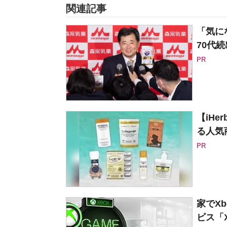
関連記事
「気に
70代続
PR
【iH
る人気
PR
家でX
ビス「Xb