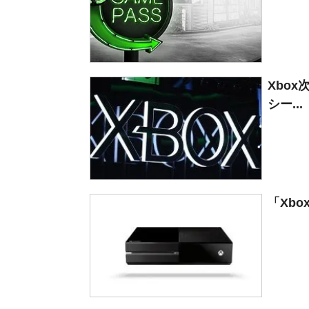
Xbox
シー...
「Xbo