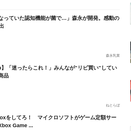
なっていた認知機能が菌で…」森永が開発。感動の
出
森永乳業
erb】「迷ったらこれ！」みんなが"リピ買い"してい
商品
ねとらぼ
boxをしてろ！ マイクロソフトがゲーム定額サー
ox Game ...