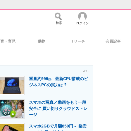
検索
ログイン
教育・育児
動物
リサーチ
会員記事
バイスの未来
好きが集まる 比べて選べる
- PR -
重量約999g、最新CPU搭載のビ
コミュニティ
マーケ×ITの今がよく分かる
ジネスPCの実力は？
スマホの写真／動画をもう一段
・活用を支援
安全に 買い切りクラウドストレ
ージ
スマホ2GBで月額850円～ 格安