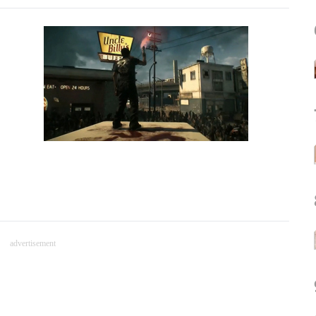
advertisement