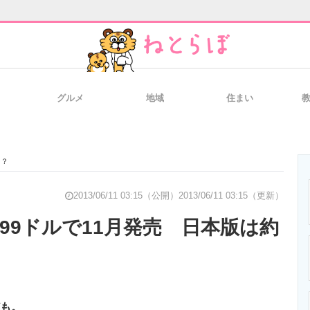
グルメ
地域
住まい
と未来を見通す
スマホと通信の最新トレンド
進化するPCとデ
円？
のいまが分かる
企業ITのトレンドを詳説
経営リーダーの
2013/06/11 03:15（公開）
2013/06/11 03:15（更新）
eは499ドルで11月発売 日本版は約
T製品の総合サイト
IT製品の技術・比較・事例
製造業のIT導入
ども。