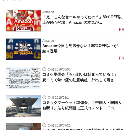
Amazon
「え、こんなセールやってたの？」80％OFF以
上が続々登場！Amazonの本気が...
PR
Amazon
Amazon今日も見逃せない！80%OFF以上が
続々登場
PR
公開 2016/08/08
コミケ準備会「もう戦いは始まっている！」
夏コミで熱中症の注意喚起 外出して暑さ...
公開 2019/01/14
コミックマーケット準備会、「中国人・韓国人
お断り」貼り紙問題に正式コメント 「コ...
公開 2018/07/21