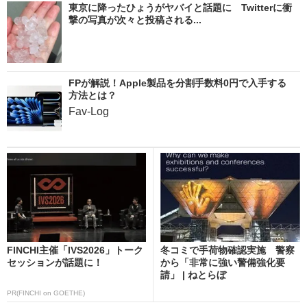
東京に降ったひょうがヤバイと話題に Twitterに衝
撃の写真が次々と投稿される...
FPが解説！Apple製品を分割手数料0円で入手する
方法とは？
Fav-Log
FINCHI主催「IVS2026」トーク
冬コミで手荷物確認実施 警察
セッションが話題に！
から「非常に強い警備強化要
請」 | ねとらぼ
PR(FINCHI on GOETHE)