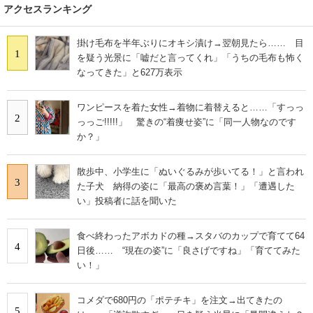
アクセスランキング
掛け毛布を半年ぶりにオキシ漬け→翌朝見たら…… 目
1
を疑う光景に「嘘だと言ってくれ」「うちの毛布も怖く
なってきた」と627万表示
ワンピースを着た女性→着物に着替えると……「すっっ
2
っっご!!!!!」 驚きの“着痩せ姿”に「同一人物なのです
か？」
散歩中、小学生に「ぬいぐるみが歩いてる！」と言われ
3
た子犬 納得の姿に「最高の褒め言葉！」「遭遇した
い」投稿者に話を聞いた
食べ終わったアボカドの種→スタバのカップで育てて64
4
日後…… “現在の姿”に「良さげですね」「育ててみた
い！」
コメダで680円の「ポテチキ」を注文→出てきたの
5