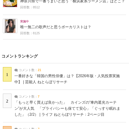
神奈川県で一番うまいと思う「横浜家系ラーメン店」はどこ？
回答数：8512
実施中
唯一無二の歌声だと思うボーカリストは？
回答数：8125
コメントランキング
コメント数：
21
1
一番好きな「韓国の男性俳優」は？【2026年版・人気投票実施
中】 | 芸能人 ねとらぼリサーチ
コメント数：
7
2
「もっと早く買えば良かった」 カインズの“車内遮光カーテ
ン”が大人気 「プライバシーも保てて安心」「ぐっすり眠れま
した」（2/2） | ライフ ねとらぼリサーチ：2ページ目
コメント数：
7