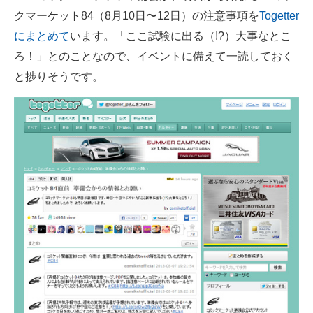
クマーケット84（8月10日〜12日）の注意事項を
Togetter
ITの今と未来を見通す
にまとめて
います。「ここ試験に出る（!?）大事なとこ
ろ！」とのことなので、イベントに備えて一読しておく
スマホと通信の最新トレンド
と捗りそうです。
進化するPCとデバイスの未来
好きが集まる 比べて選べる
ビジネスと働き方のヒント
AI活用のいまが分かる
企業ITのトレンドを詳説
経営リーダーのコミュニティ
マーケ×ITの今がよく分かる
ITエンジニア向け専門サイト