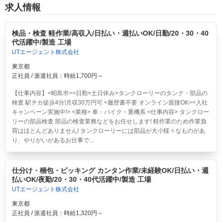
求人情報
検品・検査 軽作業/高収入/日払い・週払いOK/日勤/20・30・40
代活躍中/製造 工場
UTエージェント株式会社
東京都
正社員 / 派遣社員：時給1,700円～
【仕事内容】<昭島市><日勤×土日休み>タンクローリーのタンク・部品の
検査 駅チカ徒歩4分!月収30万円可 <履歴書不要 オンライン面接OK><入社
キャンペーン実施中!> <業種> 車・バイク・重機系 <仕事内容> タンクロー
リーの部品検査 部品の検査業務などをお任せします! 軽作業のため作業負
荷はほとんどありません! タンクローリーには部品が大小様々なものがあ
り、やりがいがあるお仕事で...
仕分け・梱包・ピッキング カンタン作業/未経験OK/日払い・週
払いOK/夜勤/20・30・40代活躍中/製造 工場
UTエージェント株式会社
東京都
正社員 / 派遣社員：時給1,320円～