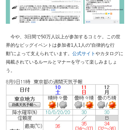
企業向けIT製品の総合サイト
IT製品の技術・比較・事例
製造業のIT導入・活用を支援
今や、3日間で50万人以上が参加するコミケ。この世
モノづくり技術者専門サイト
界的なビッグイベントは参加者1人1人の“自律的な行
動”によって支えられています。
公式サイト
やカタログに
エレクトロニクス専門サイト
掲載されているルールとマナーを守って楽しみましょ
電子設計の基本と応用
う。
エネルギーの専門メディア
建設×テクノロジーの最前線
ちょっと気になるネットの話題