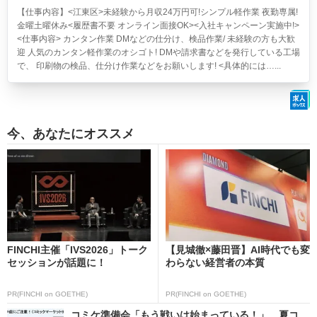
【仕事内容】<江東区>
未経験から月収24万円可!シンプル軽作業 夜勤専属!
金曜土曜休み<履歴書不要 オンライン面接OK><入社キャンペーン実施中!>
<仕事内容> カンタン作業 DMなどの仕分け、検品作業/ 未経験の方も大歓
迎 人気のカンタン軽作業のオシゴト! DMや請求書などを発行している工場
で、 印刷物の検品、仕分け作業などをお願いします! <具体的には…...
今、あなたにオススメ
FINCHI主催「IVS2026」トーク
【見城徹×藤田晋】AI時代でも変
セッションが話題に！
わらない経営者の本質
PR(FINCHI on GOETHE)
PR(FINCHI on GOETHE)
コミケ準備会「もう戦いは始まっている！」 夏コ