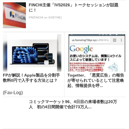
FINCHI主催「IVS2026」トークセッションが話題
に！
PR(FINCHI on GOETHE)
FPが解説！Apple製品を分割手
Togetter、「悪質広告」の報告
数料0円で入手する方法とは？
が寄せられているとして注意喚
起、情報提供を呼...
(Fav-Log)
コミックマーケット96、4日目の来場者数は20万
人 初の4日間開催で合計73万人...