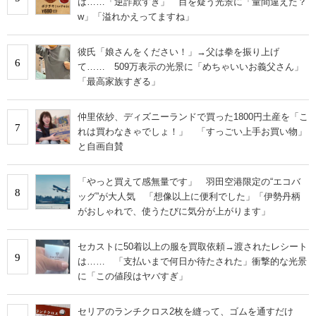
は……「逆詐欺すぎ」 目を疑う光景に「量間違えた？
w」「溢れかえってますね」
彼氏「娘さんをください！」→父は拳を振り上げ
6
て…… 509万表示の光景に「めちゃいいお義父さん」
「最高家族すぎる」
仲里依紗、ディズニーランドで買った1800円土産を「こ
7
れは買わなきゃでしょ！」 「すっごい上手お買い物」
と自画自賛
「やっと買えて感無量です」 羽田空港限定の“エコバ
8
ッグ”が大人気 「想像以上に便利でした」「伊勢丹柄
がおしゃれで、使うたびに気分が上がります」
セカストに50着以上の服を買取依頼→渡されたレシート
9
は…… 「支払いまで何日か待たされた」衝撃的な光景
に「この値段はヤバすぎ」
セリアのランチクロス2枚を縫って、ゴムを通すだけ