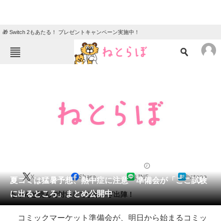
🎁 Switch 2もあたる！ プレゼントキャンペーン実施中！
ねとらぼメニュー
TOP
ニュース
エンタメ
クイズ
グルメ
地域
住まい
教育・育児
動物
リサーチ
2013/08/09 13:10（公開）
X
Share
LINE
hatena
会員記事
夏コミは猛暑予想、熱中症に注意 準備会が「ここ試験
に出るところ」まとめ公開中
ちゃんと読んで対策してからいざ出陣！
メディア
コミックマーケット準備会が、明日から始まるコミッ
注目記事を集めた総合ページ