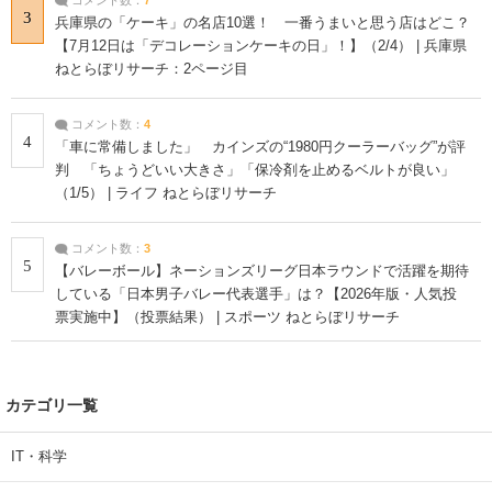
3
兵庫県の「ケーキ」の名店10選！ 一番うまいと思う店はどこ？
【7月12日は「デコレーションケーキの日」！】（2/4） | 兵庫県
ねとらぼリサーチ：2ページ目
コメント数：
4
4
「車に常備しました」 カインズの“1980円クーラーバッグ”が評
判 「ちょうどいい大きさ」「保冷剤を止めるベルトが良い」
（1/5） | ライフ ねとらぼリサーチ
コメント数：
3
5
【バレーボール】ネーションズリーグ日本ラウンドで活躍を期待
している「日本男子バレー代表選手」は？【2026年版・人気投
票実施中】（投票結果） | スポーツ ねとらぼリサーチ
カテゴリ一覧
IT・科学