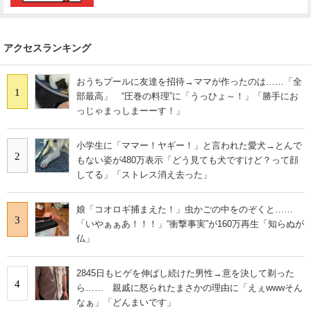
アクセスランキング
おうちプールに友達を招待→ママが作ったのは……「全
1
部最高」 “圧巻の料理”に「うっひょ～！」「勝手にお
っじゃまっしまーーす！」
小学生に「ママー！ヤギー！」と言われた愛犬→とんで
2
もない姿が480万表示「どう見ても犬ですけど？って顔
してる」「ストレス消え去った」
娘「コオロギ捕まえた！」虫かごの中をのぞくと……
3
「いやぁぁあ！！！」“衝撃事実”が160万再生「知らぬが
仏」
2845日もヒゲを伸ばし続けた男性→意を決して剃った
4
ら…… 親戚に怒られたまさかの理由に「えぇwwwそん
なぁ」「どんまいです」