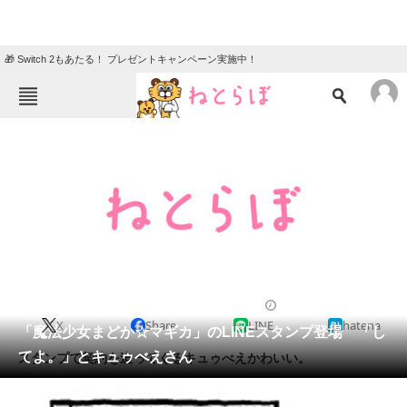
🎁 Switch 2もあたる！ プレゼントキャンペーン実施中！
ねとらぼメニュー
TOP
ニュース
エンタメ
クイズ
グルメ
地域
住まい
教育・育児
動物
リサーチ
2013/08/22 12:26（公開）
X
Share
LINE
hatena
会員記事
「魔法少女まどか☆マギカ」のLINEスタンプ登場 「し
てよ。」とキュゥべえさん
スタンプで契約を迫ってくるキュゥべえかわいい。
メディア
注目記事を集めた総合ページ