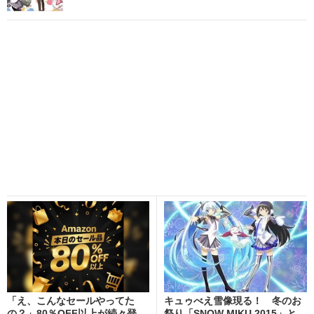
「え、こんなセールやってた
キュゥべえ雪像現る！ 冬のお
の？」80％OFF以上が続々登
祭り「SNOW MIKU 2015」と