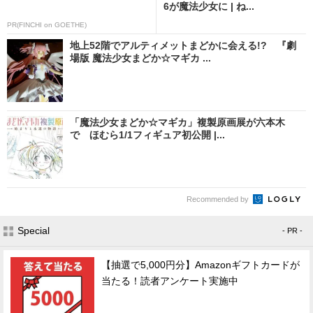
6が魔法少女に | ね...
PR(FINCHI on GOETHE)
地上52階でアルティメットまどかに会える!? 『劇
場版 魔法少女まどか☆マギカ ...
「魔法少女まどか☆マギカ」複製原画展が六本木
で ほむら1/1フィギュア初公開 |...
Recommended by
Special
- PR -
【抽選で5,000円分】Amazonギフトカードが
当たる！読者アンケート実施中