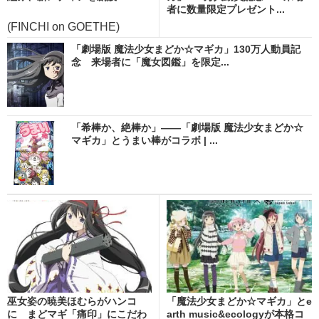
者に数量限定プレゼント...
(FINCHI on GOETHE)
「劇場版 魔法少女まどか☆マギカ」130万人動員記
念 来場者に「魔女図鑑」を限定...
「希棒か、絶棒か」――「劇場版 魔法少女まどか☆
マギカ」とうまい棒がコラボ | ...
巫女姿の暁美ほむらがハンコ
「魔法少女まどか☆マギカ」とe
に まどマギ「痛印」にこだわ
arth music&ecologyが本格コ