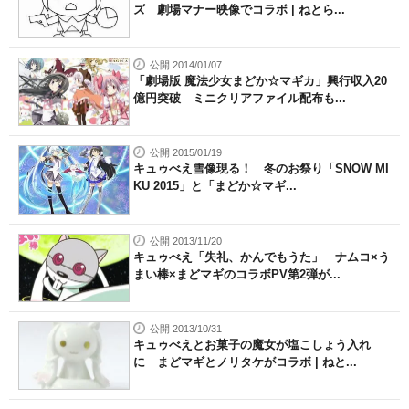
ズ 劇場マナー映像でコラボ | ねとら...
公開 2014/01/07
「劇場版 魔法少女まどか☆マギカ」興行収入20
億円突破 ミニクリアファイル配布も...
公開 2015/01/19
キュゥべえ雪像現る！ 冬のお祭り「SNOW MI
KU 2015」と「まどか☆マギ...
公開 2013/11/20
キュゥべえ「失礼、かんでもうた」 ナムコ×う
まい棒×まどマギのコラボPV第2弾が...
公開 2013/10/31
キュゥべえとお菓子の魔女が塩こしょう入れ
に まどマギとノリタケがコラボ | ねと...