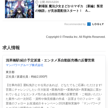
公開 2021/12/24
「劇場版 魔法少女まどか☆マギカ ［新編］叛逆
の物語」が見放題配信スタート！ A...
Recommended by
Copyright © ITmedia Inc. All Rights Reserved.
求人情報
浅草橋駅/紹介予定派遣・エンタメ系自動販売機の反響営業
マンパワーグループ株式会社
東京都
正社員 / 派遣社員：時給2,000円
【仕事内容】運転免許とやる気があれば、どなたでもご応募いただけます!
営業にチャレンジしたい方大歓迎 <業務内容> <業務内容> 商業施設に置か
れているようなエンタメ性のある自動販売機の反響営業 ・ご相談いただい
た案件への一次対応 ・資料や御見積書の作成 ・設置までのフォロー ・設
置後のフォロー お友達紹介キャンペーン2026夏秋実施中 「マンパワーグ