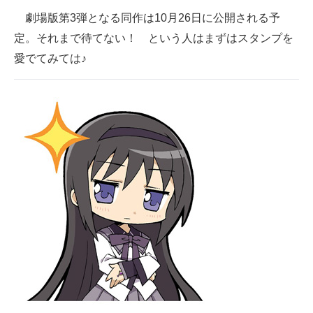
企業向けIT製品の総合サイト
劇場版第3弾となる同作は10月26日に公開される予
定。それまで待てない！ という人はまずはスタンプを
IT製品の技術・比較・事例
愛でてみては♪
製造業のIT導入・活用を支援
モノづくり技術者専門サイト
エレクトロニクス専門サイト
電子設計の基本と応用
エネルギーの専門メディア
建設×テクノロジーの最前線
ちょっと気になるネットの話題