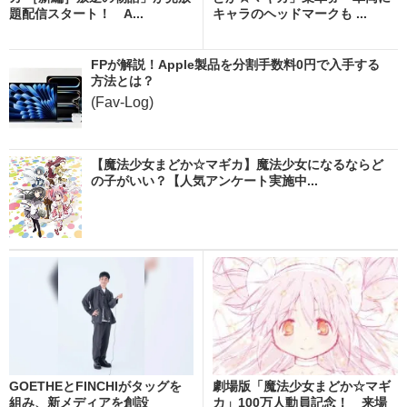
題配信スタート！ A...
キャラのヘッドマークも ...
FPが解説！Apple製品を分割手数料0円で入手する
方法とは？
(Fav-Log)
【魔法少女まどか☆マギカ】魔法少女になるならど
の子がいい？【人気アンケート実施中...
GOETHEとFINCHIがタッグを
劇場版「魔法少女まどか☆マギ
組み、新メディアを創設
カ」100万人動員記念！ 来場