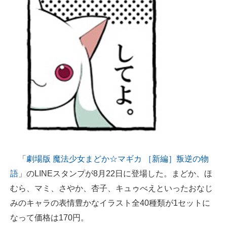
ITの今と未来を見通す
スマホと通信の最新トレンド
進化するPCとデバイスの未来
好きが集まる 比べて選べる
ビジネスと働き方のヒント
AI活用のいまが分かる
企業ITのトレンドを詳説
「
劇場版 魔法少女まどか☆マギカ ［新編］叛逆の物
語
」のLINEスタンプが8月22日に登場した。まどか、ほ
経営リーダーのコミュニティ
むら、マミ、さやか、杏子、キュゥべえといったおなじ
マーケ×ITの今がよく分かる
みのキャラの表情豊かなイラスト全40種類が1セットに
なって価格は170円。
ITエンジニア向け専門サイト