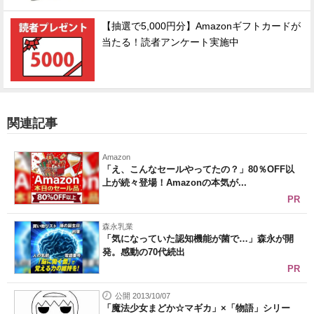
【抽選で5,000円分】Amazonギフトカードが
当たる！読者アンケート実施中
関連記事
Amazon
「え、こんなセールやってたの？」80％OFF以
上が続々登場！Amazonの本気が...
PR
森永乳業
「気になっていた認知機能が菌で…」森永が開
発。感動の70代続出
PR
公開 2013/10/07
「魔法少女まどか☆マギカ」×「物語」シリー