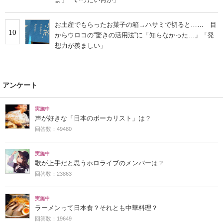
お土産でもらったお菓子の箱→ハサミで切ると…… 目
10
からウロコの“驚きの活用法”に「知らなかった…」「発
想力が羨ましい」
アンケート
実施中
声が好きな「日本のボーカリスト」は？
回答数：49480
実施中
歌が上手だと思うホロライブのメンバーは？
回答数：23863
実施中
ラーメンって日本食？それとも中華料理？
回答数：19649