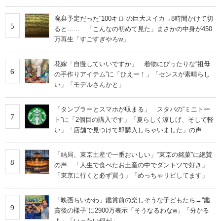
廃棄予定だった“100キロ”の巨大スイカ→8時間かけて切
5
ると…… 「こんなの初めて見た」まさかの中身が450
万再生「すごすぎやろw」
花嫁「自慢していいですか」 着物にぴったりな“祖母
6
の手作りアイテム”に「ひえー！」「センスが素晴らし
い」「モデルさんかと」
「タンブラーとスマホが収まる」 スタバの“ミニトー
7
ト”に「2個目の購入です」「夏らしく涼しげ、そして軽
い」「店舗で見つけて即購入しちゃいました」の声
「結局、東京土産で一番おいしい」“東京の銘菓”に絶賛
8
の声 「人生で食べたお土産の中でダントツで好き」
「東京に行くと必ず買う」「めっちゃリピしてます」
「映画ちいかわ」鑑賞前の楽しそうな子どもたち→“鑑
9
賞後の様子”に2900万表示「そうなるわなw」「分かる
よ」「いったい何が」