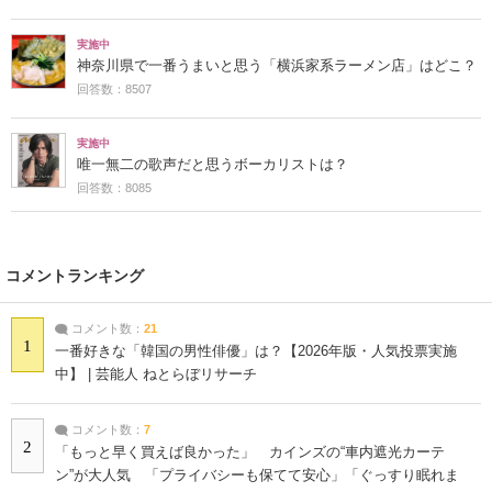
実施中
神奈川県で一番うまいと思う「横浜家系ラーメン店」はどこ？
回答数：8507
実施中
唯一無二の歌声だと思うボーカリストは？
回答数：8085
コメントランキング
コメント数：
21
1
一番好きな「韓国の男性俳優」は？【2026年版・人気投票実施
中】 | 芸能人 ねとらぼリサーチ
コメント数：
7
2
「もっと早く買えば良かった」 カインズの“車内遮光カーテ
ン”が大人気 「プライバシーも保てて安心」「ぐっすり眠れま