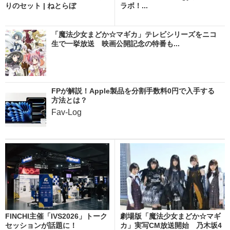
りのセット | ねとらぼ
ラボ！...
「魔法少女まどか☆マギカ」テレビシリーズをニコ
生で一挙放送 映画公開記念の特番も...
FPが解説！Apple製品を分割手数料0円で入手する
方法とは？
Fav-Log
FINCHI主催「IVS2026」トーク
劇場版「魔法少女まどか☆マギ
セッションが話題に！
カ」実写CM放送開始 乃木坂4