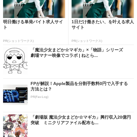
明日働ける単発バイト求人サイ
1日だけ働きたい、を叶える求人
ト
サイト
PR(ショットワークス)
PR(ショットワークス)
「魔法少女まどか☆マギカ」×「物語」シリーズ
劇場マナー映像でコラボ | ねとら...
FPが解説！Apple製品を分割手数料0円で入手する
方法とは？
PR(Fav-Log)
「劇場版 魔法少女まどか☆マギカ」興行収入20億円
突破 ミニクリアファイル配布も...