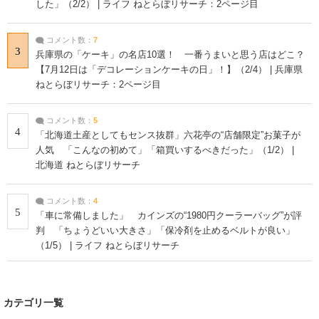
した」（2/2） | ライフ ねとらぼリサーチ：2ページ目
コメント数：
7
3
兵庫県の「ケーキ」の名店10選！ 一番うまいと思う店はどこ？
【7月12日は「デコレーションケーキの日」！】（2/4） | 兵庫県
ねとらぼリサーチ：2ページ目
コメント数：
5
4
「北海道土産としてもセンス抜群」六花亭の“店舗限定”お菓子が
人気 「こんなの初めて」「箱買いするべきだった」（1/2） |
北海道 ねとらぼリサーチ
コメント数：
4
5
「車に常備しました」 カインズの“1980円クーラーバッグ”が評
判 「ちょうどいい大きさ」「保冷剤を止めるベルトが良い」
（1/5） | ライフ ねとらぼリサーチ
カテゴリ一覧