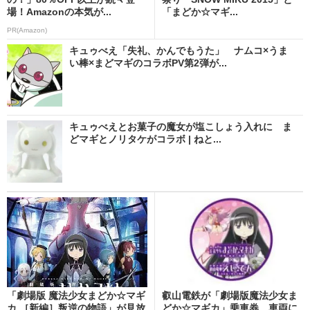
場！Amazonの本気が...
「まどか☆マギ...
PR(Amazon)
キュゥべえ「失礼、かんでもうた」 ナムコ×うま
い棒×まどマギのコラボPV第2弾が...
キュゥべえとお菓子の魔女が塩こしょう入れに ま
どマギとノリタケがコラボ | ねと...
「劇場版 魔法少女まどか☆マギ
叡山電鉄が「劇場版魔法少女ま
カ ［新編］叛逆の物語」が見放
どか☆マギカ」乗車券 車両に