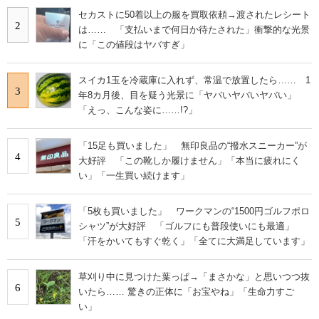
セカストに50着以上の服を買取依頼→渡されたレシート
2
は…… 「支払いまで何日か待たされた」衝撃的な光景
に「この値段はヤバすぎ」
スイカ1玉を冷蔵庫に入れず、常温で放置したら…… 1
3
年8カ月後、目を疑う光景に「ヤバいヤバいヤバい」
「えっ、こんな姿に……!?」
「15足も買いました」 無印良品の“撥水スニーカー”が
4
大好評 「この靴しか履けません」「本当に疲れにく
い」「一生買い続けます」
「5枚も買いました」 ワークマンの“1500円ゴルフポロ
5
シャツ”が大好評 「ゴルフにも普段使いにも最適」
「汗をかいてもすぐ乾く」「全てに大満足しています」
草刈り中に見つけた葉っぱ→「まさかな」と思いつつ抜
6
いたら…… 驚きの正体に「お宝やね」「生命力すご
い」