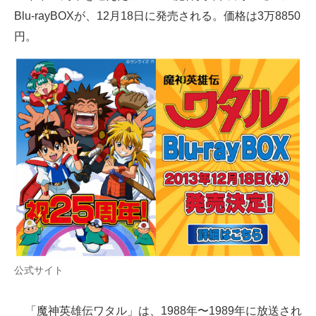
Blu-rayBOXが、12月18日に発売される。価格は3万8850
ITの今と未来を見通す
円。
スマホと通信の最新トレンド
進化するPCとデバイスの未来
好きが集まる 比べて選べる
ビジネスと働き方のヒント
AI活用のいまが分かる
企業ITのトレンドを詳説
経営リーダーのコミュニティ
公式サイト
マーケ×ITの今がよく分かる
ITエンジニア向け専門サイト
「魔神英雄伝ワタル」は、1988年〜1989年に放送され