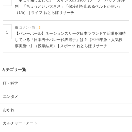
「車に常備しました」 カインズの“1980円クーラーバッグ”が評
判 「ちょうどいい大きさ」「保冷剤を止めるベルトが良い」
（1/5） | ライフ ねとらぼリサーチ
コメント数：
3
5
【バレーボール】ネーションズリーグ日本ラウンドで活躍を期待
している「日本男子バレー代表選手」は？【2026年版・人気投
票実施中】（投票結果） | スポーツ ねとらぼリサーチ
カテゴリ一覧
IT・科学
エンタメ
おかね
カルチャー・アート