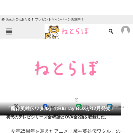
🎁 Switch 2もあたる！ プレゼントキャンペーン実施中！
ねとらぼメニュー
TOP
ニュース
エンタメ
クイズ
グルメ
地域
住まい
教育・育児
動物
リサーチ
2013/08/26 14:19（公開）
X
Share
LINE
hatena
会員記事
「魔神英雄伝ワタル」のBlu-ray BOXが12月発売！
初代のテレビシリーズ全45話とOVA全2話を収録した。
メディア
今年25周年を迎えたアニメ「魔神英雄伝ワタル」の
注目記事を集めた総合ページ