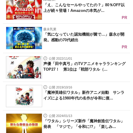
「え、こんなセールやってたの？」80％OFF以
上が続々登場！Amazonの本気が...
PR
森永乳業
「気になっていた認知機能が菌で…」森永が開
発。感動の70代続出
PR
公開 2022/11/01
声優「田中真弓」のTVアニメキャラランキング
TOP27！ 第1位は「戦部ワタル（...
公開 2019/10/16
「魔神英雄伝ワタル」新作アニメ始動 サンラ
イズによる1980年代の名作が令和に復...
公開 2024/01/13
「ワタル」シリーズ新作「魔神創造伝ワタル」
発表 「マジで」「令和に!?」「楽しみ...