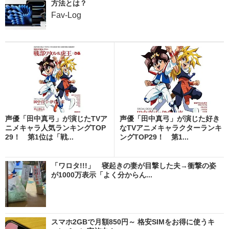
方法とは？
Fav-Log
声優「田中真弓」が演じたTVア
声優「田中真弓」が演じた好き
ニメキャラ人気ランキングTOP
なTVアニメキャラクターランキ
29！ 第1位は「戦...
ングTOP29！ 第1...
「ワロタ!!!」 寝起きの妻が目撃した夫→衝撃の姿
が1000万表示「よく分からん...
スマホ2GBで月額850円～ 格安SIMをお得に使うキ