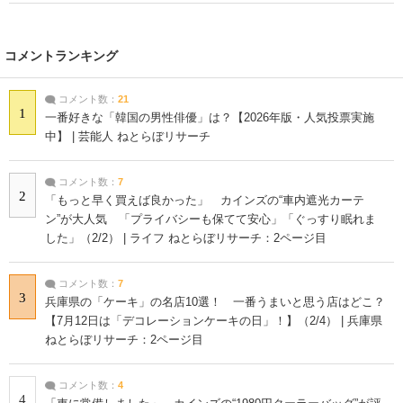
コメントランキング
コメント数：
21
1
一番好きな「韓国の男性俳優」は？【2026年版・人気投票実施
中】 | 芸能人 ねとらぼリサーチ
コメント数：
7
2
「もっと早く買えば良かった」 カインズの“車内遮光カーテ
ン”が大人気 「プライバシーも保てて安心」「ぐっすり眠れま
した」（2/2） | ライフ ねとらぼリサーチ：2ページ目
コメント数：
7
3
兵庫県の「ケーキ」の名店10選！ 一番うまいと思う店はどこ？
【7月12日は「デコレーションケーキの日」！】（2/4） | 兵庫県
ねとらぼリサーチ：2ページ目
コメント数：
4
4