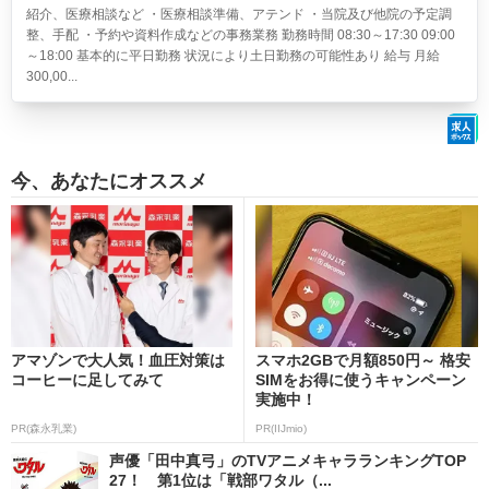
紹介、医療相談など ・医療相談準備、アテンド ・当院及び他院の予定調
整、手配 ・予約や資料作成などの事務業務 勤務時間 08:30～17:30 09:00
～18:00 基本的に平日勤務 状況により土日勤務の可能性あり 給与 月給
300,00...
今、あなたにオススメ
アマゾンで大人気！血圧対策は
スマホ2GBで月額850円～ 格安
コーヒーに足してみて
SIMをお得に使うキャンペーン
実施中！
PR(森永乳業)
PR(IIJmio)
声優「田中真弓」のTVアニメキャラランキングTOP
27！ 第1位は「戦部ワタル（...