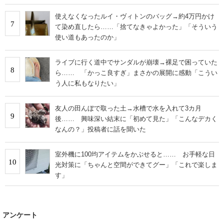
使えなくなったルイ・ヴィトンのバッグ→約4万円かけ
7
て染め直したら……「捨てなきゃよかった」「そういう
使い道もあったのか」
ライブに行く道中でサンダルが崩壊→裸足で困っていた
8
ら…… 「かっこ良すぎ」まさかの展開に感動「こうい
う人に私もなりたい」
友人の田んぼで取った土→水槽で水を入れて3カ月
9
後…… 興味深い結末に「初めて見た」「こんなデカく
なんの？」投稿者に話を聞いた
室外機に100均アイテムをかぶせると…… お手軽な日
10
光対策に「ちゃんと空間ができてグー」「これで楽しま
す」
アンケート