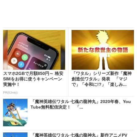
スマホ2GBで月額850円～ 格安
「ワタル」シリーズ新作「魔神
SIMをお得に使うキャンペーン
創造伝ワタル」発表 「マジ
実施中！
で」「令和に!?」「楽しみ...
PR(IIJmio)
「魔神英雄伝ワタル 七魂の龍神丸」2020年春、You
Tube無料配信決定！ 「...
「魔神英雄伝ワタル 七魂の龍神丸」新作アニメPV