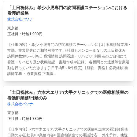
「土日祝休み」希少小児専門の訪問看護ステーションにおける
看護師業務
株式会社パソナ
東京都
正社員：時給1,900円
【仕事内容】<希少 小児専門の訪問看護ステーションにおける看護師業務>
常勤、非常勤共にご相談可能です 正社員もオンコールなしの土日祝休み
訪問件数:約5～6件/日 職場情報 訪問看護・リハビリ: 利用者のご自宅にて
看護・リハビリ及び状態確認、書類作成や記録、 各機関との連携等営業活
動を行っていただきます(1日平均5～6件程度) 【経験・資格】必要経験 看
護師業務 ・必要資格 正看護...
「土日祝休み」六本木エリア/大手クリニックでの医療相談室の
看護師業務/日勤のみ
株式会社パソナ
東京都
正社員：時給1,785円
【仕事内容】<六本木エリア/大手クリニックでの医療相談室の看護師業務
日勤のみ/正社員> <業務内容> 医療相談室での電話対応 ・外来予約、他院