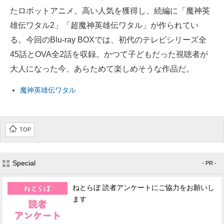
たロボットアニメ。高い人気を獲得し、続編に「魔神英
企業向けIT製品の総合サイト
雄伝ワタル2」「超魔神英雄伝ワタル」が作られてい
IT製品の技術・比較・事例
る。今回のBlu-ray BOXでは、初代のテレビシリーズ全
45話とOVA全2話を収録。かつて子どもだった視聴者が
製造業のIT導入・活用を支援
大人になった今、あらためて楽しめそうな作品だ。
モノづくり技術者専門サイト
魔神英雄伝ワタル
エレクトロニクス専門サイト
電子設計の基本と応用
TOP
エネルギーの専門メディア
建設×テクノロジーの最前線
Special
- PR -
ちょっと気になるネットの話題
ねとらぼ 読者アンケートにご協力をお願いし
ます