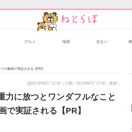
グルメ
地域
住まい
と未来を見通す
スマホと通信の最新トレンド
進化するPCとデ
クの動画で実証される【PR】
のいまが分かる
企業ITのトレンドを詳説
経営リーダーの
2013/09/27 12:00（公開）
2013/09/27 12:00（更新）
重力に放つとワンダフルなこと
画で実証される【PR】
T製品の総合サイト
IT製品の技術・比較・事例
製造業のIT導入