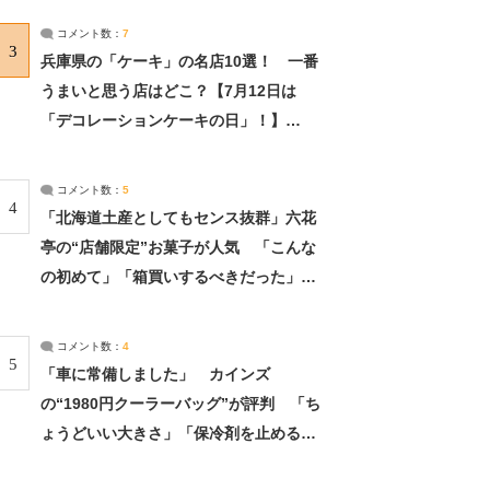
サーチ：2ページ目
コメント数：
7
3
兵庫県の「ケーキ」の名店10選！ 一番
うまいと思う店はどこ？【7月12日は
「デコレーションケーキの日」！】
（2/4） | 兵庫県 ねとらぼリサーチ：2ペ
ージ目
コメント数：
5
4
「北海道土産としてもセンス抜群」六花
亭の“店舗限定”お菓子が人気 「こんな
の初めて」「箱買いするべきだった」
（1/2） | 北海道 ねとらぼリサーチ
コメント数：
4
5
「車に常備しました」 カインズ
の“1980円クーラーバッグ”が評判 「ち
ょうどいい大きさ」「保冷剤を止めるベ
ルトが良い」（1/5） | ライフ ねとらぼ