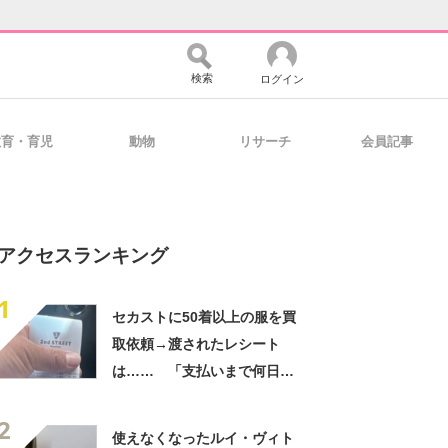
検索
ログイン
教育・育児
動物
リサーチ
会員記事
バイスの未来
好きが集まる 比べて選べる
アクセスランキング
コミュニティ
マーケ×ITの今がよく分かる
1
セカストに50着以上の服を買
取依頼→渡されたレシート
・活用を支援
は…… 「支払いまで何日か
待たされた」衝撃的な光景に
2
「この値段はヤバすぎ」
使えなくなったルイ・ヴィト