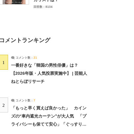
回答数：8104
コメントランキング
コメント数：
21
1
一番好きな「韓国の男性俳優」は？
【2026年版・人気投票実施中】 | 芸能人
ねとらぼリサーチ
コメント数：
7
2
「もっと早く買えば良かった」 カイン
ズの“車内遮光カーテン”が大人気 「プ
ライバシーも保てて安心」「ぐっすり眠
れました」（2/2） | ライフ ねとらぼリ