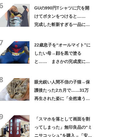
6
人に私もなりたい」
GUの990円Tシャツに穴を開
けてボタンをつけると……
完成した斬新すぎる一品に称
賛「これすごい」
7
22歳息子を“オールマイト”に
したい母→顔を黒で塗る
と…… まさかの完成度に
「フィギュアかと思ったら人
8
間」「質感良すぎ」
眼光鋭い人間不信の子猫→保
護後たった2カ月で……31万
再生された姿に「全然違う」
「本当に愛の力ですね」
9
「スマホを落として画面を割
ってしまった」無印良品の“ミ
ニサコッシュ”を購入→「安心