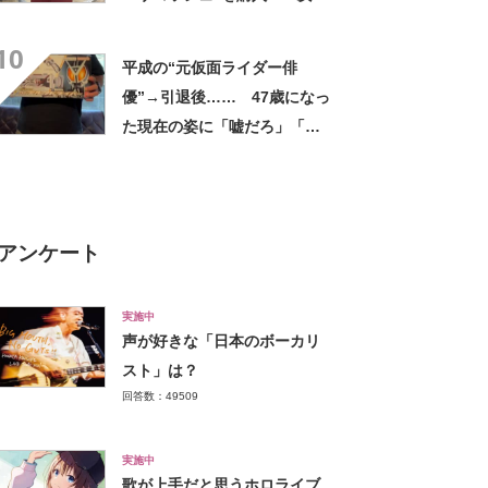
して持ち歩ける」ように
10
「付けているのを忘れるくら
平成の“元仮面ライダー俳
い軽い」など好評
優”→引退後…… 47歳になっ
た現在の姿に「嘘だろ」「声
出た」と108万再生
アンケート
実施中
声が好きな「日本のボーカリ
スト」は？
回答数：49509
実施中
歌が上手だと思うホロライブ