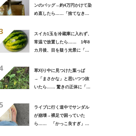
門メディア
建設×テクノロジーの最前線
ンのバッグ→約4万円かけて染
め直したら……「捨てなきゃ
よかった」「そういう使い道
3
もあったのか」
スイカ1玉を冷蔵庫に入れず、
常温で放置したら…… 1年8
カ月後、目を疑う光景に「ヤ
バいヤバいヤバい」「えっ、
4
こんな姿に……!?」
草刈り中に見つけた葉っぱ
→「まさかな」と思いつつ抜
いたら…… 驚きの正体に「お
宝やね」「生命力すごい」
5
ライブに行く道中でサンダル
が崩壊→裸足で困っていた
ら…… 「かっこ良すぎ」ま
さかの展開に感動「こういう