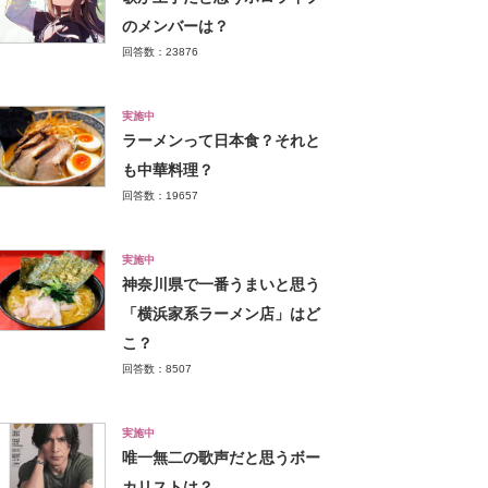
のメンバーは？
回答数：23876
実施中
ラーメンって日本食？それと
も中華料理？
回答数：19657
実施中
神奈川県で一番うまいと思う
「横浜家系ラーメン店」はど
こ？
回答数：8507
実施中
唯一無二の歌声だと思うボー
カリストは？