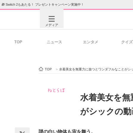
🎁 Switch 2もあたる！ プレゼントキャンペーン実施中！
メディア
TOP
ニュース
エンタメ
クイズ
注目記事を集めた総合ページ
ITの今
TOP
>
水着美女を無重力に放つとワンダフルなことがシッ
ビジネスと働き方のヒント
AI活用
水着美女を無
がシックの動
ITエンジニア向け専門サイト
企業向けI
謎の白い物体も宙を舞う。