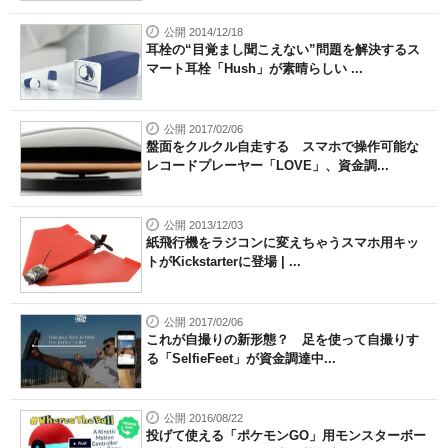
公開 2014/12/18
耳栓の“目覚まし聞こえない”問題を解決するス
マート耳栓「Hush」が素晴らしい ...
公開 2017/02/06
盤面をクルクル自走する スマホで操作可能な
レコードプレーヤー「LOVE」、資金調...
公開 2013/12/03
紙飛行機をラジコンに変えちゃうスマホ用キッ
トがKickstarterに登場 | ...
公開 2017/02/06
これが自撮りの新形態？ 足を使って自撮りす
る「SelfieFeet」が資金調達中...
公開 2016/08/22
投げて使える「ポケモンGO」用モンスターボー