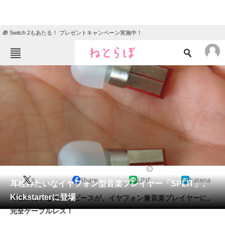
🎁 Switch 2もあたる！ プレゼントキャンペーン実施中！
ねとらぼメニュー
TOP
ニュース
エンタメ
クイズ
グルメ
地域
住まい
教育・育児
動物
リサーチ
2013/10/03 16:30（公開）
X
Share
LINE
hatena
会員記事
耳栓みたいなイヤフォン型音楽プレイヤー「SPLIT」、
Kickstarterに登場
耳栓みたいなイヤーピースが、イヤフォン兼音楽プレイヤーに。
メディア
完全ケーブルレス！
注目記事を集めた総合ページ