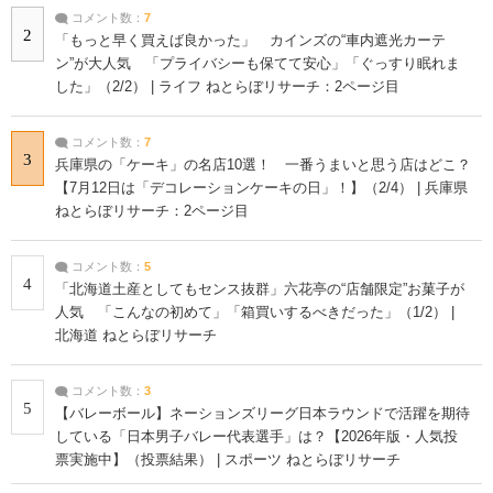
コメント数：
7
2
「もっと早く買えば良かった」 カインズの“車内遮光カーテ
ン”が大人気 「プライバシーも保てて安心」「ぐっすり眠れま
した」（2/2） | ライフ ねとらぼリサーチ：2ページ目
コメント数：
7
3
兵庫県の「ケーキ」の名店10選！ 一番うまいと思う店はどこ？
【7月12日は「デコレーションケーキの日」！】（2/4） | 兵庫県
ねとらぼリサーチ：2ページ目
コメント数：
5
4
「北海道土産としてもセンス抜群」六花亭の“店舗限定”お菓子が
人気 「こんなの初めて」「箱買いするべきだった」（1/2） |
北海道 ねとらぼリサーチ
コメント数：
3
5
【バレーボール】ネーションズリーグ日本ラウンドで活躍を期待
している「日本男子バレー代表選手」は？【2026年版・人気投
票実施中】（投票結果） | スポーツ ねとらぼリサーチ