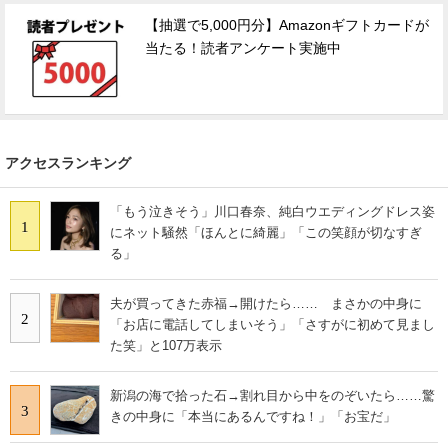
【抽選で5,000円分】Amazonギフトカードが
当たる！読者アンケート実施中
アクセスランキング
「もう泣きそう」川口春奈、純白ウエディングドレス姿
1
にネット騒然「ほんとに綺麗」「この笑顔が切なすぎ
る」
夫が買ってきた赤福→開けたら…… まさかの中身に
2
「お店に電話してしまいそう」「さすがに初めて見まし
た笑」と107万表示
新潟の海で拾った石→割れ目から中をのぞいたら……驚
3
きの中身に「本当にあるんですね！」「お宝だ」