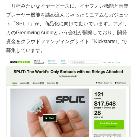
耳栓みたいなイヤーピースに、イヤフォン機能と音楽
ITの今と未来を見通す
プレーヤー機能を詰め込んじゃったミニマムなガジェッ
ト「SPLIT」が、商品化に向けて動いています。アメリ
スマホと通信の最新トレンド
カのGreenwing Audioという会社が開発しており、開発
進化するPCとデバイスの未来
資金をクラウドファンディングサイト「Kickstarter」で
募集しています。
好きが集まる 比べて選べる
ビジネスと働き方のヒント
AI活用のいまが分かる
企業ITのトレンドを詳説
経営リーダーのコミュニティ
マーケ×ITの今がよく分かる
ITエンジニア向け専門サイト