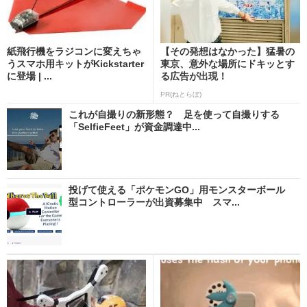
紙飛行機をラジコンに変えちゃ
【その発想はなかった】猛暑の
うスマホ用キットがKickstarter
東京、意外な場所にドキッとす
に登場 | ...
る広告が出現！
PR(ねとらぼ)
これが自撮りの新形態？ 足を使って自撮りする
「SelfieFeet」が資金調達中...
投げて使える「ポケモンGO」用モンスターボール
型コントローラーが出資募集中 スマ...