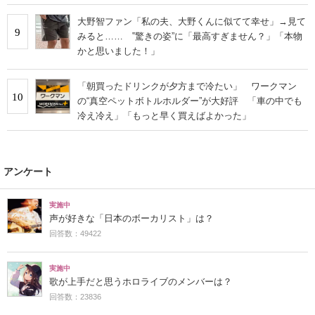
大野智ファン「私の夫、大野くんに似てて幸せ」→見て
9
みると…… ‟驚きの姿”に「最高すぎません？」「本物
かと思いました！」
「朝買ったドリンクが夕方まで冷たい」 ワークマン
10
の“真空ペットボトルホルダー”が大好評 「車の中でも
冷え冷え」「もっと早く買えばよかった」
アンケート
実施中
声が好きな「日本のボーカリスト」は？
回答数：49422
実施中
歌が上手だと思うホロライブのメンバーは？
回答数：23836