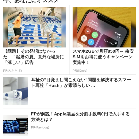
今、あなたにオススメ
【話題】その発想はなかっ
スマホ2GBで月額850円～ 格安
た…！猛暑の夏、意外な場所に
SIMをお得に使うキャンペーン
「涼しい」広告
実施中！
PR(ねとらぼ)
PR(IIJmio)
耳栓の“目覚まし聞こえない”問題を解決するスマー
ト耳栓「Hush」が素晴らしい ...
FPが解説！Apple製品を分割手数料0円で入手する
方法とは？
PR(Fav-Log)