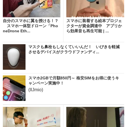
自分のスマホに翼を授ける！？
スマホに装着する絵本プロジェ
スマホ一体型ドローン「Pho
クターが資金調達中 アプリか
neDrone Eth...
ら効果音も再生可能 | ...
マスクも鼻栓もしなくていいんだ！ いびきを軽減
させるデバイスがクラウドファンディ...
スマホ2GBで月額850円～ 格安SIMをお得に使うキ
ャンペーン実施中！
(IIJmio)