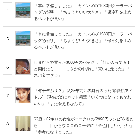
「車に常備しました」 カインズの“1980円クーラーバ
4
ッグ”が評判 「ちょうどいい大きさ」「保冷剤を止め
るベルトが良い」
「車に常備しました」 カインズの“1980円クーラーバ
5
ッグ”が評判 「ちょうどいい大きさ」「保冷剤を止め
るベルトが良い」
しまむらで買った3000円のバッグ→「何か入ってる！」
6
と開けたら…… まさかの中身に「買いに走った」「コ
スパ良すぎる」
「何十年ぶり？」 約25年前に表舞台去った“消費税アイ
7
ドル” 現在の姿にネット衝撃「いくつになってもかわ
いい」「また会えるなんて」
62歳・62キロの女性がユニクロの“2990円ワンピ”を着た
8
ら…… 目からウロコのコーデに「全色ほしいくらい」
「参考になりました」