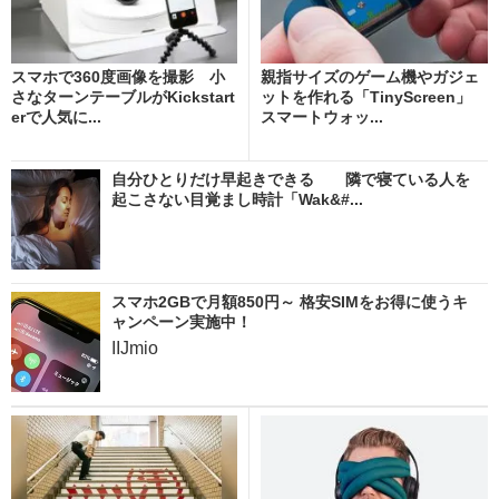
スマホで360度画像を撮影 小
親指サイズのゲーム機やガジェ
さなターンテーブルがKickstart
ットを作れる「TinyScreen」
erで人気に...
スマートウォッ...
自分ひとりだけ早起きできる 隣で寝ている人を
起こさない目覚まし時計「Wak&#...
スマホ2GBで月額850円～ 格安SIMをお得に使うキ
ャンペーン実施中！
IIJmio