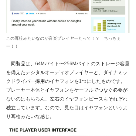
企業向けIT製品の総合サイト
IT製品の技術・比較・事例
製造業のIT導入・活用を支援
この耳栓みたいなのが音楽プレイヤーだって！？ ちっちぇ
ー！！
モノづくり技術者専門サイト
エレクトロニクス専門サイト
同製品は、64Mバイト〜256Mバイトのストレージ容量
を備えたデジタルオーディオプレイヤーと、ダイナミッ
電子設計の基本と応用
クドライバー採用のイヤフォンを1つにしたものです。
エネルギーの専門メディア
プレーヤー本体とイヤフォンをケーブルでつなぐ必要が
ないのはもちろん、左右のイヤフォンピースもそれぞれ
建設×テクノロジーの最前線
独立しています。なので、見た目はイヤフォンというよ
ちょっと気になるネットの話題
り耳栓みたいな感じ。