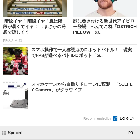
階段イヤ！ 階段イヤ！夏は階
顔に巻き付ける新世代アイピロ
段が暑くてイヤ！ →まさかの発
ー登場 へんてこ枕「OSTRICH
想で涼しく？
PILLOW」の...
PR(ねとらぼ)
スマホ操作で一人称視点のロボットバトル！ 現実
でFPSが遊べるバトルロボット「G...
スマホケースから自撮りドローンに変形 「SELFL
Y Camera」がクラウドフ...
Recommended by
Special
- PR -