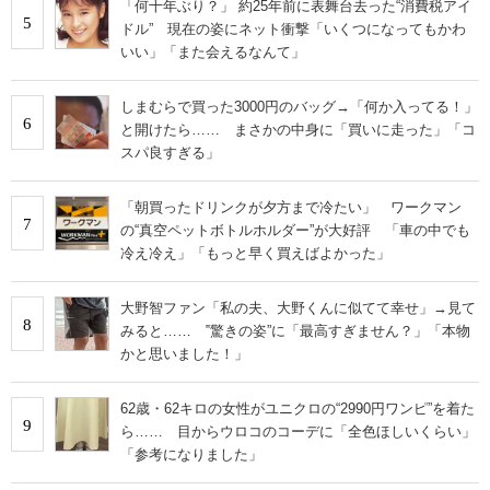
「何十年ぶり？」 約25年前に表舞台去った“消費税アイ
5
ドル” 現在の姿にネット衝撃「いくつになってもかわ
いい」「また会えるなんて」
しまむらで買った3000円のバッグ→「何か入ってる！」
6
と開けたら…… まさかの中身に「買いに走った」「コ
スパ良すぎる」
「朝買ったドリンクが夕方まで冷たい」 ワークマン
7
の“真空ペットボトルホルダー”が大好評 「車の中でも
冷え冷え」「もっと早く買えばよかった」
大野智ファン「私の夫、大野くんに似てて幸せ」→見て
8
みると…… ‟驚きの姿”に「最高すぎません？」「本物
かと思いました！」
62歳・62キロの女性がユニクロの“2990円ワンピ”を着た
9
ら…… 目からウロコのコーデに「全色ほしいくらい」
「参考になりました」