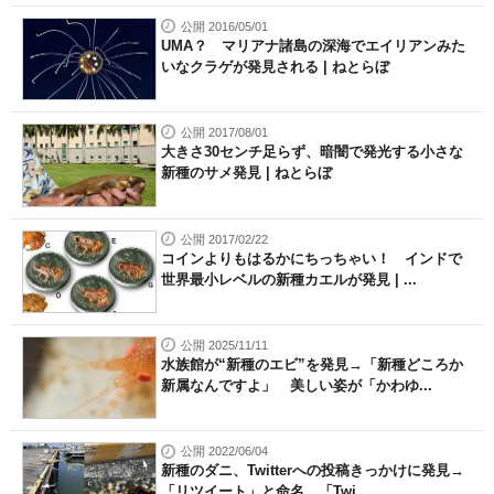
公開 2016/05/01
UMA？ マリアナ諸島の深海でエイリアンみた
いなクラゲが発見される | ねとらぼ
公開 2017/08/01
大きさ30センチ足らず、暗闇で発光する小さな
新種のサメ発見 | ねとらぼ
公開 2017/02/22
コインよりもはるかにちっちゃい！ インドで
世界最小レベルの新種カエルが発見 | ...
公開 2025/11/11
水族館が“新種のエビ”を発見→「新種どころか
新属なんですよ」 美しい姿が「かわゆ...
公開 2022/06/04
新種のダニ、Twitterへの投稿きっかけに発見→
「リツイート」と命名 「Twi...