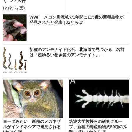
く“レア広告”
(ねとらぼ)
WWF メコン川流域で1年間に115種の新種生物が
発見されたと発表 | ねとらぼ
新種のアンモナイト化石、北海道で見つかる 名前
は「超ゆるい巻き髪のアンモナイト」...
ヨーダみたい 新種のメガネザ
筑波大学教授らの研究グルー
ルがインドネシアで発見される
プ、新種の海産動物約50種の採
| ねとらぼ
取に成功 | ねとらぼ