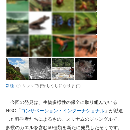
企業向けIT製品の総合サイト
IT製品の技術・比較・事例
製造業のIT導入・活用を支援
モノづくり技術者専門サイト
エレクトロニクス専門サイト
電子設計の基本と応用
エネルギーの専門メディア
新種
（クリックでぼかしなしになります）
建設×テクノロジーの最前線
今回の発見は、生物多様性の保全に取り組んでいる
ちょっと気になるネットの話題
NGO「
コンサベーション・インターナショナル
」が派遣
した科学者たちによるもの。スリナムのジャングルで、
多数のカエルを含む60種類を新たに発見したそうです。