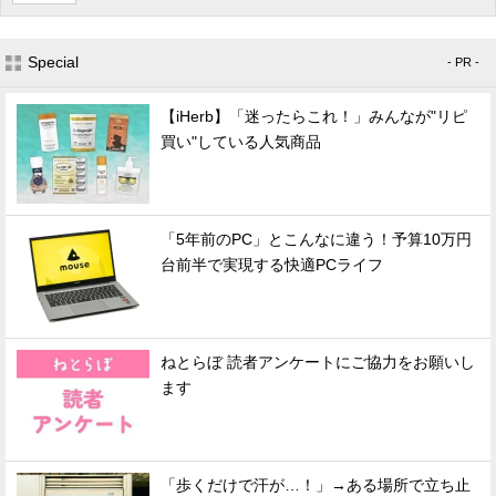
Special
- PR -
【iHerb】「迷ったらこれ！」みんなが"リピ
買い"している人気商品
「5年前のPC」とこんなに違う！予算10万円
台前半で実現する快適PCライフ
ねとらぼ 読者アンケートにご協力をお願いし
ます
「歩くだけで汗が…！」→ある場所で立ち止