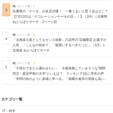
コメント数：
7
3
兵庫県の「ケーキ」の名店10選！ 一番うまいと思う店はどこ？
【7月12日は「デコレーションケーキの日」！】（2/4） | 兵庫県
ねとらぼリサーチ：2ページ目
コメント数：
5
4
「北海道土産としてもセンス抜群」六花亭の“店舗限定”お菓子が
人気 「こんなの初めて」「箱買いするべきだった」（1/2） |
北海道 ねとらぼリサーチ
コメント数：
3
5
「子供ができたら通わせたい」 今後発展していきそうな“関関
同立・産近甲龍の大学”といえば？ ランキング1位に学生の声
「学問の街のように多様に学べる」「就職や進学の実績も高い」
| 大学 ねとらぼリサーチ
カテゴリ一覧
IT・科学