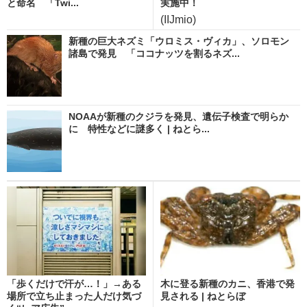
と命名 「Twi...
実施中！
(IIJmio)
新種の巨大ネズミ「ウロミス・ヴィカ」、ソロモン
諸島で発見 「ココナッツを割るネズ...
NOAAが新種のクジラを発見、遺伝子検査で明らか
に 特性などに謎多く | ねとら...
「歩くだけで汗が…！」→ある
木に登る新種のカニ、香港で発
場所で立ち止まった人だけ気づ
見される | ねとらぼ