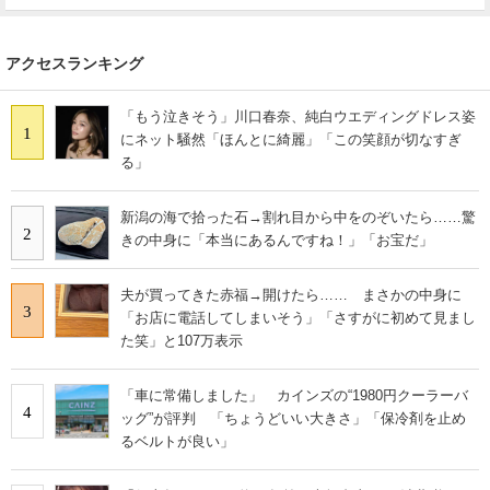
アクセスランキング
「もう泣きそう」川口春奈、純白ウエディングドレス姿
1
にネット騒然「ほんとに綺麗」「この笑顔が切なすぎ
る」
新潟の海で拾った石→割れ目から中をのぞいたら……驚
2
きの中身に「本当にあるんですね！」「お宝だ」
夫が買ってきた赤福→開けたら…… まさかの中身に
3
「お店に電話してしまいそう」「さすがに初めて見まし
た笑」と107万表示
「車に常備しました」 カインズの“1980円クーラーバ
4
ッグ”が評判 「ちょうどいい大きさ」「保冷剤を止め
るベルトが良い」