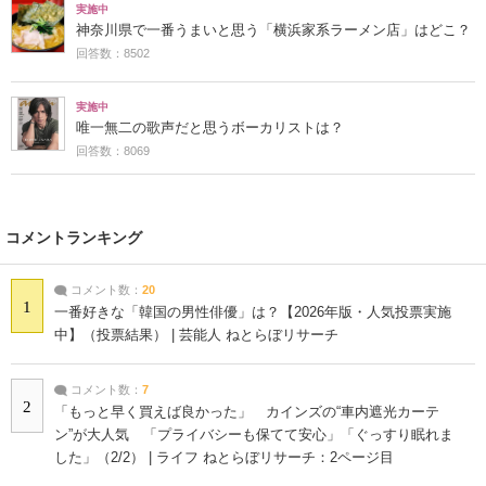
実施中
神奈川県で一番うまいと思う「横浜家系ラーメン店」はどこ？
回答数：8502
実施中
唯一無二の歌声だと思うボーカリストは？
回答数：8069
コメントランキング
コメント数：
20
1
一番好きな「韓国の男性俳優」は？【2026年版・人気投票実施
中】（投票結果） | 芸能人 ねとらぼリサーチ
コメント数：
7
2
「もっと早く買えば良かった」 カインズの“車内遮光カーテ
ン”が大人気 「プライバシーも保てて安心」「ぐっすり眠れま
した」（2/2） | ライフ ねとらぼリサーチ：2ページ目