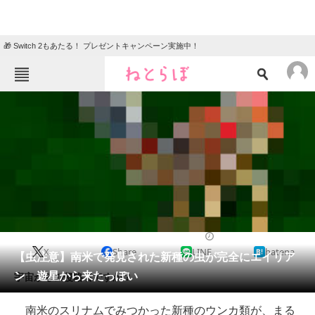
🎁 Switch 2もあたる！ プレゼントキャンペーン実施中！
ねとらぼメニュー
TOP
ニュース
エンタメ
クイズ
グルメ
地域
住まい
教育・育児
動物
リサーチ
2013/10/09 18:26（公開）
X
Share
LINE
hatena
会員記事
【虫注意】南米で発見された新種の虫が完全にエイリア
ン 遊星から来たっぽい
宇宙からの侵略者ですか？
メディア
南米のスリナムでみつかった新種のウンカ類が、まる
注目記事を集めた総合ページ