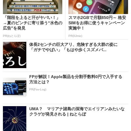
「階段を上ると汗がヤバい！」
スマホ2GBで月額850円～ 格安
→夏のピンチに寄り添う“水色の
SIMをお得に使うキャンペーン
広告”を発見
実施中！
PR(ねとらぼ)
PR(IIJmio)
体長2センチの巨大アリ、危険すぎる大群の姿に
「ガチでやばい」「もはや歩くスズメバ...
FPが解説！Apple製品を分割手数料0円で入手する
方法とは？
PR(Fav-Log)
UMA？ マリアナ諸島の深海でエイリアンみたいな
クラゲが発見される | ねとらぼ