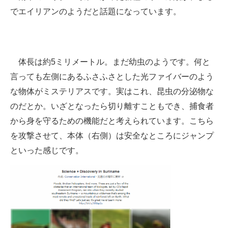
でエイリアンのようだと話題になっています。
ITの今と未来を見通す
スマホと通信の最新トレンド
体長は約5ミリメートル。まだ幼虫のようです。何と
進化するPCとデバイスの未来
言っても左側にあるふさふさとした光ファイバーのよう
好きが集まる 比べて選べる
な物体がミステリアスです。実はこれ、昆虫の分泌物な
のだとか。いざとなったら切り離すこともでき、捕食者
ビジネスと働き方のヒント
から身を守るための機能だと考えられています。こちら
AI活用のいまが分かる
を攻撃させて、本体（右側）は安全なところにジャンプ
といった感じです。
企業ITのトレンドを詳説
経営リーダーのコミュニティ
マーケ×ITの今がよく分かる
ITエンジニア向け専門サイト