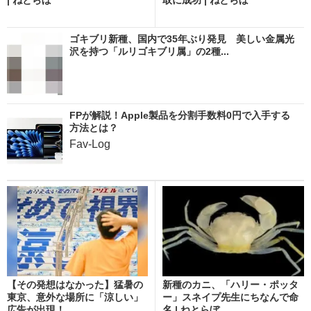
ゴキブリ新種、国内で35年ぶり発見 美しい金属光
沢を持つ「ルリゴキブリ属」の2種...
FPが解説！Apple製品を分割手数料0円で入手する
方法とは？
Fav-Log
【その発想はなかった】猛暑の
新種のカニ、「ハリー・ポッタ
東京、意外な場所に「涼しい」
ー」スネイプ先生にちなんで命
広告が出現！
名 | ねとらぼ