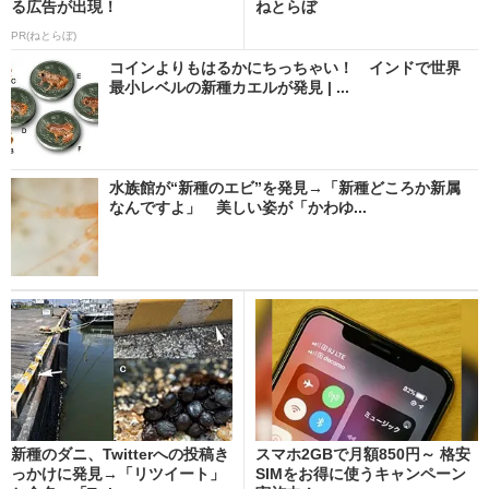
る広告が出現！
ねとらぼ
PR(ねとらぼ)
コインよりもはるかにちっちゃい！ インドで世界
最小レベルの新種カエルが発見 | ...
水族館が“新種のエビ”を発見→「新種どころか新属
なんですよ」 美しい姿が「かわゆ...
新種のダニ、Twitterへの投稿き
スマホ2GBで月額850円～ 格安
っかけに発見→「リツイート」
SIMをお得に使うキャンペーン