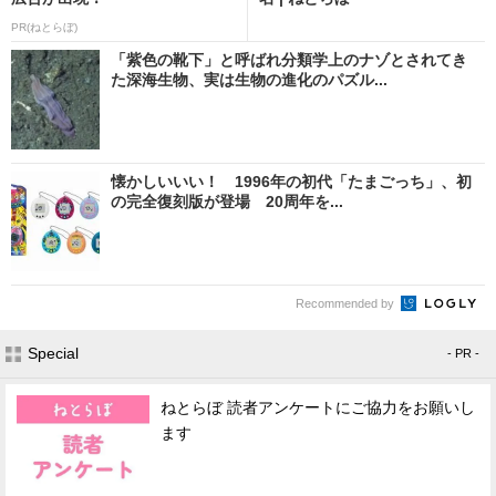
PR(ねとらぼ)
「紫色の靴下」と呼ばれ分類学上のナゾとされてき
た深海生物、実は生物の進化のパズル...
懐かしいいい！ 1996年の初代「たまごっち」、初
の完全復刻版が登場 20周年を...
Recommended by
Special
- PR -
ねとらぼ 読者アンケートにご協力をお願いし
ます