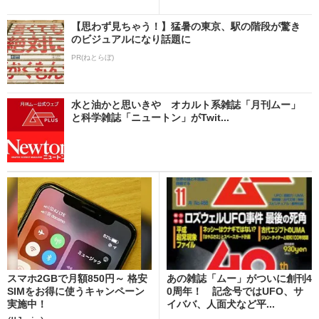
【思わず見ちゃう！】猛暑の東京、駅の階段が驚き
のビジュアルになり話題に
PR(ねとらぼ)
水と油かと思いきや オカルト系雑誌「月刊ムー」
と科学雑誌「ニュートン」がTwit...
スマホ2GBで月額850円～ 格安
あの雑誌「ムー」がついに創刊4
SIMをお得に使うキャンペーン
0周年！ 記念号ではUFO、サ
実施中！
イババ、人面犬など平...