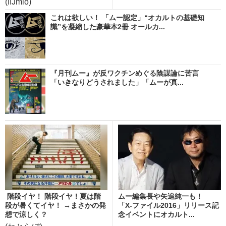
(IIJmio)
これは欲しい！ 「ムー認定」“オカルトの基礎知
識”を凝縮した豪華本2冊 オールカ...
『月刊ムー』が反ワクチンめぐる陰謀論に苦言
「いきなりどうされました」「ムーが真...
階段イヤ！ 階段イヤ！夏は階
ムー編集長や矢追純一も！
段が暑くてイヤ！ →まさかの発
「X-ファイル2016」リリース記
想で涼しく？
念イベントにオカルト...