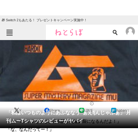
🎁 Switch 2もあたる！ プレゼントキャンペーン実施中！
ねとらぼメニュー
TOP
ニュース
エンタメ
クイズ
グルメ
地域
住まい
教育・育児
動物
リサーチ
2013/10/17 14:31（公開）
X
Share
LINE
hatena
会員記事
「私はいつものようにあふななうﾞぁえfjんじゃふぁ」 月
刊ムーTシャツのレビューがヤバイ
「ムーTシャツを着ると日本語が支離滅裂になるんだよ！」
メディア
「な、なんだってー！」
注目記事を集めた総合ページ