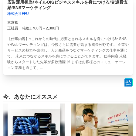
広告運用担当/ネイルOK/ビジネススキルを身につける/交通費支
給/SNSマーケティング
株式会社FFU
東京都
正社員：時給1,700円～2,300円
【仕事内容】<これからの時代に必要とされるスキルを身につける!> SNS
やWebマーケティングは、今後さらに需要が高まる成長分野です。 企業や
サービスの魅力を発信し、人と商品をつなぐマーケティングの仕事を通じ
て、 未来につながるスキルを身につけることができます。 仕事内容 未経
験からスタートした先輩が多数活躍中! まずはお客様とのコミュニケーシ
ョン業務を通じて、...
今、あなたにオススメ