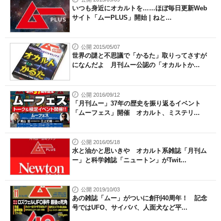
いつも身近にオカルトを……ほぼ毎日更新Web
サイト「ムーPLUS」開始 | ねと...
公開 2015/05/07
世界の謎と不思議で「かるた」取りってさすが
になんだよ 月刊ムー公認の「オカルトか...
公開 2016/09/12
「月刊ムー」37年の歴史を振り返るイベント
「ムーフェス」開催 オカルト、ミステリ...
公開 2016/05/18
水と油かと思いきや オカルト系雑誌「月刊ム
ー」と科学雑誌「ニュートン」がTwit...
公開 2019/10/03
あの雑誌「ムー」がついに創刊40周年！ 記念
号ではUFO、サイババ、人面犬など平...