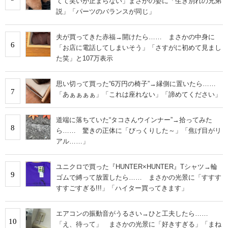
てて笑いが止まらない」まさかの姿に「生き別れの兄弟
説」「パーツのバランスが同じ」
夫が買ってきた赤福→開けたら…… まさかの中身に
6
「お店に電話してしまいそう」「さすがに初めて見まし
た笑」と107万表示
思い切って買った“6万円の椅子”→縁側に置いたら……
7
「あぁぁぁぁ」「これは座れない」「諦めてください」
道端に落ちていた“タコさんウインナー”→拾ってみた
8
ら…… 驚きの正体に「びっくりした～」「焦げ目がリ
アル……」
ユニクロで買った『HUNTER×HUNTER』Tシャツ→輪
9
ゴムで縛って放置したら…… まさかの光景に「すすす
すすごすぎる!!!」「ハイター買ってきます」
エアコンの振動音がうるさい→ひと工夫したら……
10
「え、待って」 まさかの光景に「好きすぎる」「まね