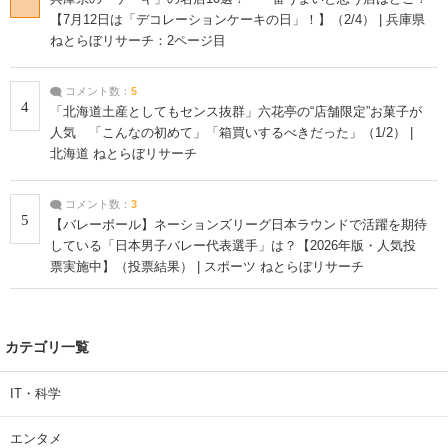
【7月12日は「デコレーションケーキの日」！】（2/4） | 兵庫県
ねとらぼリサーチ：2ページ目
コメント数：
5
4
「北海道土産としてもセンス抜群」六花亭の“店舗限定”お菓子が
人気 「こんなの初めて」「箱買いするべきだった」（1/2） |
北海道 ねとらぼリサーチ
コメント数：
3
5
【バレーボール】ネーションズリーグ日本ラウンドで活躍を期待
している「日本男子バレー代表選手」は？【2026年版・人気投
票実施中】（投票結果） | スポーツ ねとらぼリサーチ
カテゴリ一覧
IT・科学
エンタメ