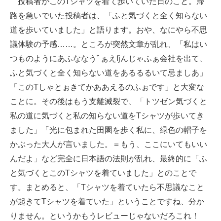
投稿者がこのTシャツを着て歩いていた日のこと。帰
企業向けIT製品の総合サイト
路を急いでいた投稿者は、「ふと気づくと全く知らない
道を歩いていました」と語ります。おや、なにやら不思
IT製品の技術・比較・事例
議体験の予感……。ところが突然文章が乱れ、「私はい
製造業のIT導入・活用を支援
つものようにあふななうﾞぁえfjんじゃふぁ会社を出て、
ふと気づくと全く知らない道をあるるるいて忌ましあ」
モノづくり技術者専門サイト
「このTしゃとぉきてかああえるのふぉです」と大変な
エレクトロニクス専門サイト
ことに。その後はもう支離滅裂で、「トツゼン気づくと
私の道に気づくと私の知らない道をTシャツが歩いてき
電子設計の基本と応用
ました」「光に包まれた田園を歩く私に、緑色の帽子を
エネルギーの専門メディア
かぶった大人が言いました。＝もう、ここにいてもいい
んだよ」など完全に日本語の法則が乱れ、最終的に「ふ
建設×テクノロジーの最前線
と気づくとこのTシャツを着ていました」とのことで
ちょっと気になるネットの話題
す。まとめると、「Tシャツを着ていたら不思議なこと
が起きてTシャツを着ていた」ということですね、分か
りません。というかもうレビューじゃないだろこれ！