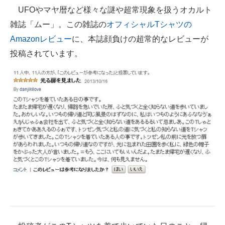
UFOやマヤ暦など様々な謎や超常現象を扱うオカルト
ITの今と未来を見通す
雑誌「ムー」。この雑誌の
オフィシャルTシャツの
Amazonレビュー
に、本誌顔負けの超常的なレビューが
スマホと通信の最新トレンド
投稿されています。
進化するPCとデバイスの未来
好きが集まる 比べて選べる
ビジネスと働き方のヒント
AI活用のいまが分かる
企業ITのトレンドを詳説
経営リーダーのコミュニティ
マーケ×ITの今がよく分かる
ITエンジニア向け専門サイト