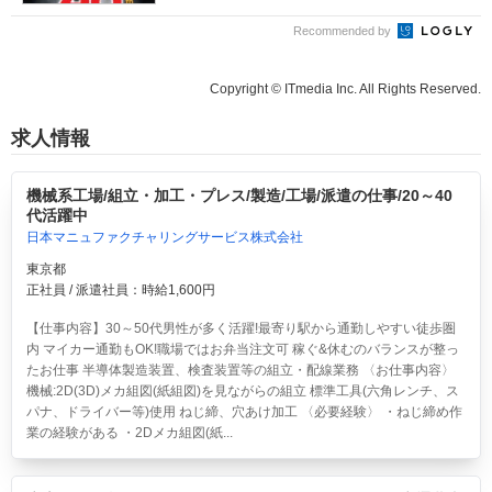
Recommended by
Copyright © ITmedia Inc. All Rights Reserved.
求人情報
機械系工場/組立・加工・プレス/製造/工場/派遣の仕事/20～40
代活躍中
日本マニュファクチャリングサービス株式会社
東京都
正社員 / 派遣社員：時給1,600円
【仕事内容】30～50代男性が多く活躍!最寄り駅から通勤しやすい徒歩圏
内 マイカー通勤もOK!職場ではお弁当注文可 稼ぐ&休むのバランスが整っ
たお仕事 半導体製造装置、検査装置等の組立・配線業務 〈お仕事内容〉
機械:2D(3D)メカ組図(紙組図)を見ながらの組立 標準工具(六角レンチ、ス
パナ、ドライバー等)使用 ねじ締、穴あけ加工 〈必要経験〉 ・ねじ締め作
業の経験がある ・2Dメカ組図(紙...