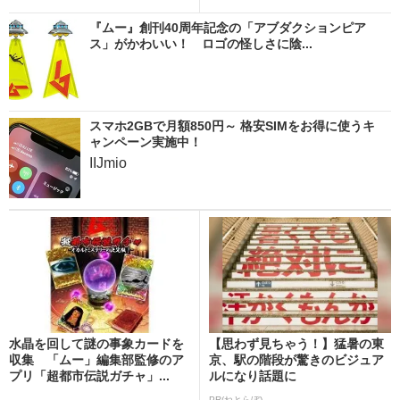
『ムー』創刊40周年記念の「アブダクションピア
ス」がかわいい！ ロゴの怪しさに陰...
スマホ2GBで月額850円～ 格安SIMをお得に使うキ
ャンペーン実施中！
IIJmio
水晶を回して謎の事象カードを
【思わず見ちゃう！】猛暑の東
収集 「ムー」編集部監修のア
京、駅の階段が驚きのビジュア
プリ「超都市伝説ガチャ」...
ルになり話題に
PR(ねとらぼ)