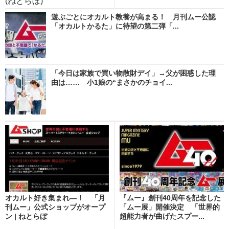
(ねとらぼ)
遊ぶごとにオカルト教養が高まる！ 月刊ムー公認
「オカルトかるた」に待望の第二弾「...
「今日は家族で買い物散財デイ」→父が困惑した理
由は…… 小1娘の“まさかのチョイ...
オカルト好き集まれ―！ 「月
『ムー』創刊40周年を記念した
刊ムー」公式ショップがオープ
「ムー展」開催決定 「世界的
ン | ねとらぼ
超能力者が曲げたスプー...