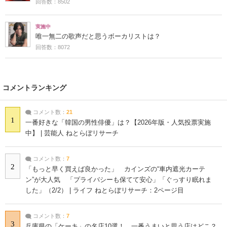
回答数：8502
実施中
唯一無二の歌声だと思うボーカリストは？
回答数：8072
コメントランキング
コメント数：
21
1
一番好きな「韓国の男性俳優」は？【2026年版・人気投票実施
中】 | 芸能人 ねとらぼリサーチ
コメント数：
7
2
「もっと早く買えば良かった」 カインズの“車内遮光カーテ
ン”が大人気 「プライバシーも保てて安心」「ぐっすり眠れま
した」（2/2） | ライフ ねとらぼリサーチ：2ページ目
コメント数：
7
3
兵庫県の「ケーキ」の名店10選！ 一番うまいと思う店はどこ？