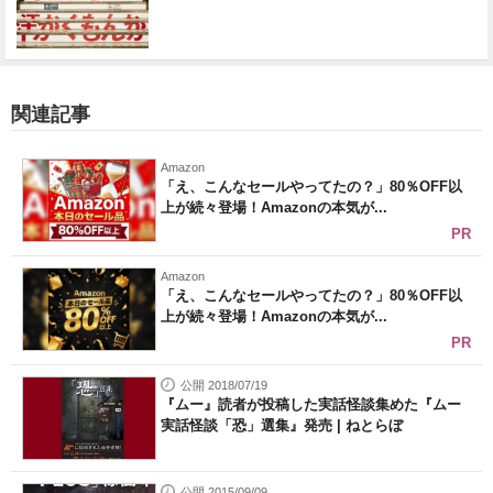
関連記事
Amazon
「え、こんなセールやってたの？」80％OFF以
上が続々登場！Amazonの本気が...
PR
Amazon
「え、こんなセールやってたの？」80％OFF以
上が続々登場！Amazonの本気が...
PR
公開 2018/07/19
『ムー』読者が投稿した実話怪談集めた『ムー
実話怪談「恐」選集』発売 | ねとらぼ
公開 2015/09/09