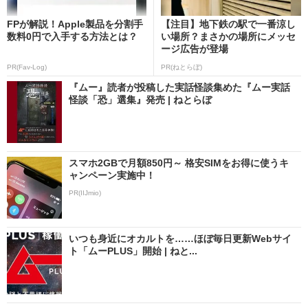
FPが解説！Apple製品を分割手
【注目】地下鉄の駅で一番涼し
数料0円で入手する方法とは？
い場所？まさかの場所にメッセ
ージ広告が登場
PR(Fav-Log)
PR(ねとらぼ)
『ムー』読者が投稿した実話怪談集めた『ムー実話
怪談「恐」選集』発売 | ねとらぼ
スマホ2GBで月額850円～ 格安SIMをお得に使うキ
ャンペーン実施中！
PR(IIJmio)
いつも身近にオカルトを……ほぼ毎日更新Webサイ
ト「ムーPLUS」開始 | ねと...