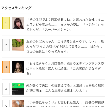
アクセスランキング
「その体型でよく脚出せるよね」と言われた女性→ミニ
1
丈ワンピを着たら…… まさかの姿に「『マジか！』っ
て叫んだ」「スーパーオシャレ」
近所のおばあちゃん「こう切ると食べやすいよ〜」→教
2
わった“スイカの切り方”を試してみると…… 目からウ
ロコの光景に「やってみます」
「もう泣きそう」川口春奈、純白ウエディングドレス姿
3
にネット騒然「ほんとに綺麗」「この笑顔が切なすぎ
る」
外が暑くて夫に「40度超えてる」と連絡→目を疑う展開
4
が36万表示「こんな旦那さん羨ましいわ！」
「小手伸也そっくり」と言われた愛犬→「想像の10倍似
5