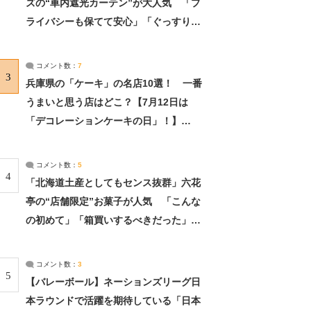
ズの“車内遮光カーテン”が大人気 「プ
ライバシーも保てて安心」「ぐっすり眠
れました」（2/2） | ライフ ねとらぼリ
サーチ：2ページ目
コメント数：
7
3
兵庫県の「ケーキ」の名店10選！ 一番
うまいと思う店はどこ？【7月12日は
「デコレーションケーキの日」！】
（2/4） | 兵庫県 ねとらぼリサーチ：2ペ
ージ目
コメント数：
5
4
「北海道土産としてもセンス抜群」六花
亭の“店舗限定”お菓子が人気 「こんな
の初めて」「箱買いするべきだった」
（1/2） | 北海道 ねとらぼリサーチ
コメント数：
3
5
【バレーボール】ネーションズリーグ日
本ラウンドで活躍を期待している「日本