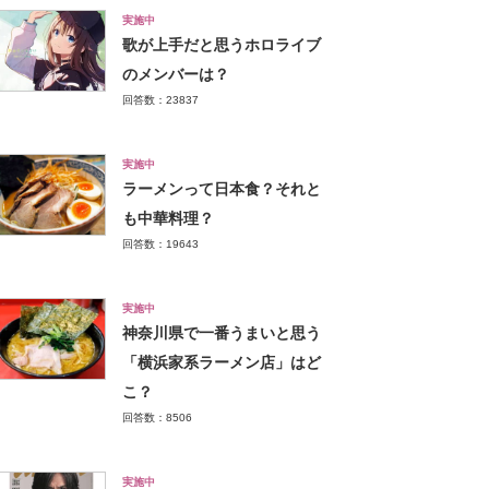
実施中
歌が上手だと思うホロライブ
のメンバーは？
回答数：23837
実施中
ラーメンって日本食？それと
も中華料理？
回答数：19643
実施中
神奈川県で一番うまいと思う
「横浜家系ラーメン店」はど
こ？
回答数：8506
実施中