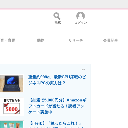
検索
ログイン
教育・育児
動物
リサーチ
会員記事
バイスの未来
好きが集まる 比べて選べる
- PR -
重量約999g、最新CPU搭載のビ
コミュニティ
マーケ×ITの今がよく分かる
ジネスPCの実力は？
【抽選で5,000円分】Amazonギ
・活用を支援
フトカードが当たる！読者アン
ケート実施中
【iHerb】「迷ったらこれ！」