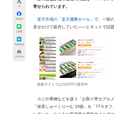
モノづくり技術者専門サイト
エレクトロ
X
寄せられています。
Share
楽天市場の「楽天優勝セール」
で、一部の
見せかけて販売していた――とネットで話
ちょっと気になるネットの話題
LINE
hatena
Home
直販サイトでは2625円で販売中
カニや果物などを扱う「お取り寄せグルメ
「抹茶しゅーくりーむ 10個」を「77％オフ