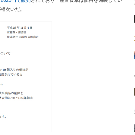
は
2625円で販売
されており「産直食卓は価格を偽装してい
が相次いだ。