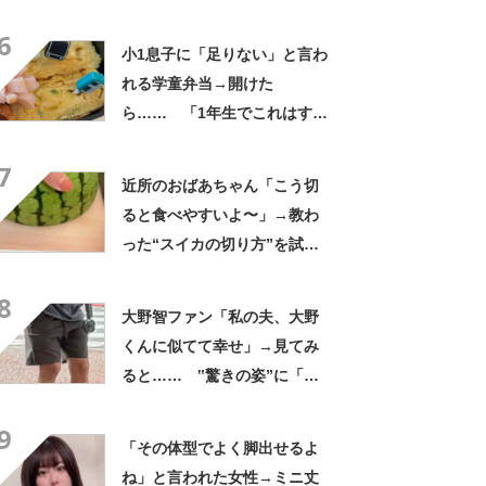
さかの参列姿に「いやすごお
6
おお！」「天才」【海外】
小1息子に「足りない」と言わ
れる学童弁当→開けた
ら…… 「1年生でこれはすご
い」まさかの中身に「大ご馳
7
走」「うちの高校生男子より
近所のおばあちゃん「こう切
多い」
ると食べやすいよ〜」→教わ
った“スイカの切り方”を試し
てみると…… 目からウロコ
8
の光景に「やってみます」
大野智ファン「私の夫、大野
くんに似てて幸せ」→見てみ
ると…… ‟驚きの姿”に「最
高すぎません？」「本物かと
9
思いました！」
「その体型でよく脚出せるよ
ね」と言われた女性→ミニ丈