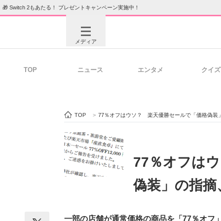
🎁 Switch 2もあたる！ プレゼントキャンペーン実施中！
メディア
TOP
ニュース
エンタメ
クイズ
注目記事を集めた総合ページ
ITの今
TOP
>
77％オフはウソ？ 楽天優勝セールで「価格偽装
ビジネスと働き方のヒント
AI活用
77％オフは
偽装」の指摘
ITエンジニア向け専門サイト
企業向けI
一部の店舗が通常価格の商品を「77％オフ