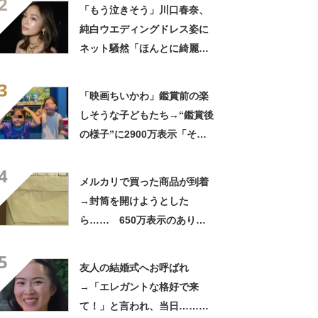
2
笑」と107万表示
「もう泣きそう」川口春奈、
純白ウエディングドレス姿に
ネット騒然「ほんとに綺麗」
「この笑顔が切なすぎる」
3
「映画ちいかわ」鑑賞前の楽
しそうな子どもたち→“鑑賞後
の様子”に2900万表示「そう
なるわなw」「分かるよ」
4
「いったい何が」
メルカリで買った商品が到着
→封筒を開けようとした
ら…… 650万表示のありえ
ない光景に「完全に想定外す
5
ぎて笑った」「何者？」
友人の結婚式へお呼ばれ
→「エレガントな格好で来
て！」と言われ、当日……ま