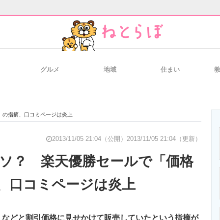
グルメ
地域
住まい
と未来を見通す
スマホと通信の最新トレンド
進化するPCとデ
」の指摘、口コミページは炎上
のいまが分かる
企業ITのトレンドを詳説
経営リーダーの
2013/11/05 21:04（公開）
2013/11/05 21:04（更新）
ウソ？ 楽天優勝セールで「価格
、口コミページは炎上
T製品の総合サイト
IT製品の技術・比較・事例
製造業のIT導入
」などと割引価格に見せかけて販売していたという指摘が