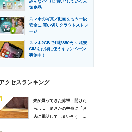
みんなが"リピ買い"している人
門メディア
建設×テクノロジーの最前線
気商品
スマホの写真／動画をもう一段
安全に 買い切りクラウドストレ
ージ
スマホ2GBで月額850円～ 格安
SIMをお得に使うキャンペーン
実施中！
アクセスランキング
1
夫が買ってきた赤福→開けた
ら…… まさかの中身に「お
店に電話してしまいそう」
「さすがに初めて見ました