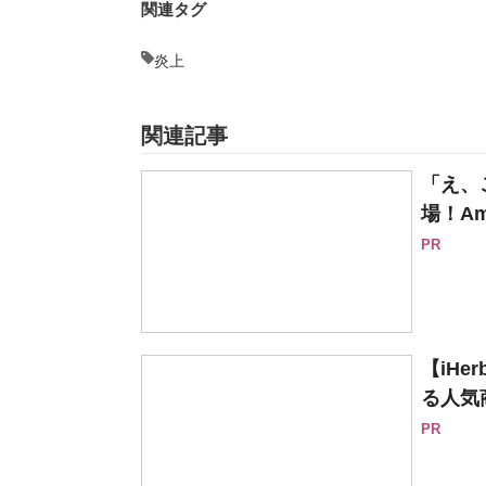
関連タグ
炎上
関連記事
「え、
場！Am
PR
【iH
る人気
PR