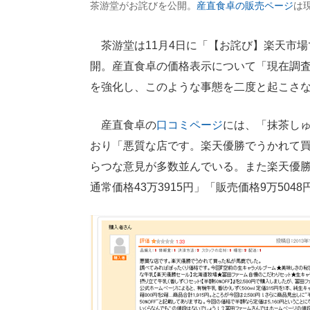
茶游堂がお詫びを公開。
産直食卓の販売ページ
は
茶游堂は11月4日に「【お詫び】楽天市場
開。産直食卓の価格表示について「現在調
を強化し、このような事態を二度と起こさ
産直食卓の
口コミページ
には、「抹茶し
おり「悪質な店です。楽天優勝でうかれて
らつな意見が多数並んでいる。また楽天優勝セー
通常価格43万3915円」「販売価格9万50