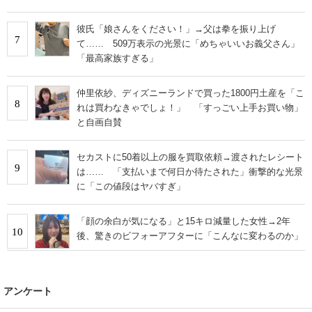
彼氏「娘さんをください！」→父は拳を振り上げ
7
て…… 509万表示の光景に「めちゃいいお義父さん」
「最高家族すぎる」
仲里依紗、ディズニーランドで買った1800円土産を「こ
8
れは買わなきゃでしょ！」 「すっごい上手お買い物」
と自画自賛
セカストに50着以上の服を買取依頼→渡されたレシート
9
は…… 「支払いまで何日か待たされた」衝撃的な光景
に「この値段はヤバすぎ」
「顔の余白が気になる」と15キロ減量した女性→2年
10
後、驚きのビフォーアフターに「こんなに変わるのか」
アンケート