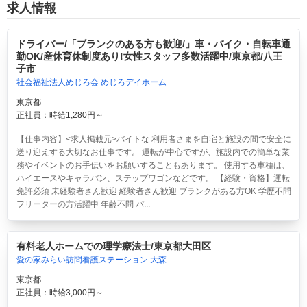
求人情報
ドライバー/「ブランクのある方も歓迎/」車・バイク・自転車通
勤OK/産休育休制度あり!女性スタッフ多数活躍中/東京都/八王
子市
社会福祉法人めじろ会 めじろデイホーム
東京都
正社員：時給1,280円～
【仕事内容】<求人掲載元>バイトな 利用者さまを自宅と施設の間で安全に
送り迎えする大切なお仕事です。 運転が中心ですが、施設内での簡単な業
務やイベントのお手伝いをお願いすることもあります。 使用する車種は、
ハイエースやキャラバン、ステップワゴンなどです。 【経験・資格】運転
免許必須 未経験者さん歓迎 経験者さん歓迎 ブランクがある方OK 学歴不問
フリーターの方活躍中 年齢不問 パ...
有料老人ホームでの理学療法士/東京都大田区
愛の家みらい訪問看護ステーション 大森
東京都
正社員：時給3,000円～