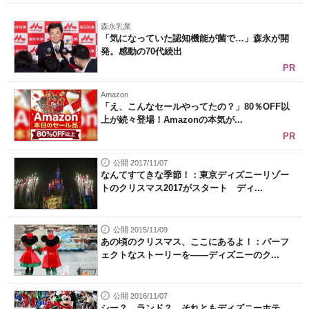
森永乳業
「気になっていた認知機能が菌で…」森永が開
発。感動の70代続出
PR
Amazon
「え、こんなセールやってたの？」80％OFF以
上が続々登場！Amazonの本気が...
PR
公開 2017/11/07
なんてすてきな季節！：東京ディズニーリゾー
トのクリスマス2017がスタート ディ...
公開 2015/11/09
あの頃のクリスマス、ここにあるよ！：パーフ
ェクトなストーリーを――ディズニーのク...
公開 2016/11/07
シー？ ランド？ それともディズニーホテ