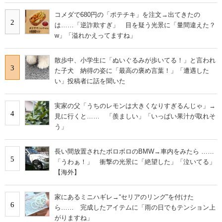
コメダで680円の「ポテチキ」を注文→出てきたの
2
は……「逆詐欺すぎ」 目を疑う光景に「量間違えた？
w」「溢れかえってますね」
散歩中、小学生に「ぬいぐるみが歩いてる！」と言われ
3
た子犬 納得の姿に「最高の褒め言葉！」「遭遇した
い」投稿者に話を聞いた
実家の父「うちのレモンは大きくなりすぎるんじゃ」→
4
見に行くと…… 「羨ましい」「いっぱい果汁が取れそ
う」
長い間放置されたボロボロのBMW→車内をみたら ……
5
「うわぁ！」 衝撃の光景に「絶望した」「泣いてる」
【海外】
家にあるミニハギレ→“セリアのリング”を付けた
6
ら…… 完成したアイテムに「雨の日でもテンション上
がりますね」