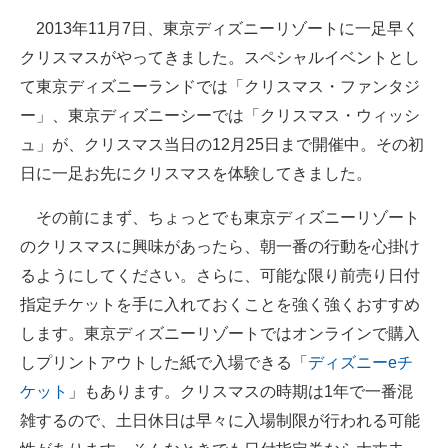
企業向けIT製品の総合サイト
2013年11月7日、東京ディズニーリゾートに一足早く
クリスマスがやってきました。スペシャルイベントとし
IT製品の技術・比較・事例
て東京ディズニーランドでは「クリスマス・ファンタジ
製造業のIT導入・活用を支援
ー」、東京ディズニーシーでは「クリスマス・ウィッシ
ュ」が、クリスマス当日の12月25日まで開催中。その初
モノづくり技術者専門サイト
日に一足お先にクリスマスを体験してきました。
エレクトロニクス専門サイト
その前にまず、ちょっとでも東京ディズニーリゾート
電子設計の基本と応用
のクリスマスに興味があったら、朝一番の行動を心掛け
るようにしてください。さらに、可能な限り前売り日付
エネルギーの専門メディア
指定チケットを手に入れておくことを強く強くおすすめ
建設×テクノロジーの最前線
します。東京ディズニーリゾートではオンラインで購入
しプリントアウトした紙で入場できる「
ディズニーeチ
ちょっと気になるネットの話題
ケット
」もあります。クリスマスの時期は1年で一番混
雑するので、土日休日は早々に入場制限が行われる可能