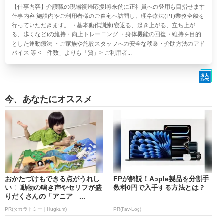
【仕事内容】介護職の現場復帰応援!将来的に正社員への登用も目指せます
仕事内容 施設内やご利用者様のご自宅へ訪問し、理学療法(PT)業務全般を
行っていただきます。 ・基本動作訓練(寝返る、起き上がる、立ち上が
る、歩くなど)の維持・向上トレーニング ・身体機能の回復・維持を目的
とした運動療法 ・ご家族や施設スタッフへの安全な移乗・介助方法のアド
バイス 等 <「件数」よりも「質」> ご利用者...
今、あなたにオススメ
おかたづけもできる点がうれし
FPが解説！Apple製品を分割手
い！ 動物の鳴き声やセリフが盛
数料0円で入手する方法とは？
りだくさんの「アニア ...
PR(タカラトミー｜Hugkum)
PR(Fav-Log)