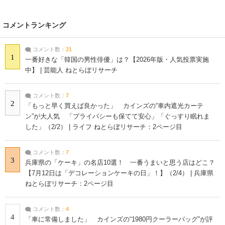
コメントランキング
コメント数：
21
1
一番好きな「韓国の男性俳優」は？【2026年版・人気投票実施
中】 | 芸能人 ねとらぼリサーチ
コメント数：
7
2
「もっと早く買えば良かった」 カインズの“車内遮光カーテ
ン”が大人気 「プライバシーも保てて安心」「ぐっすり眠れま
した」（2/2） | ライフ ねとらぼリサーチ：2ページ目
コメント数：
7
3
兵庫県の「ケーキ」の名店10選！ 一番うまいと思う店はどこ？
【7月12日は「デコレーションケーキの日」！】（2/4） | 兵庫県
ねとらぼリサーチ：2ページ目
コメント数：
4
4
「車に常備しました」 カインズの“1980円クーラーバッグ”が評