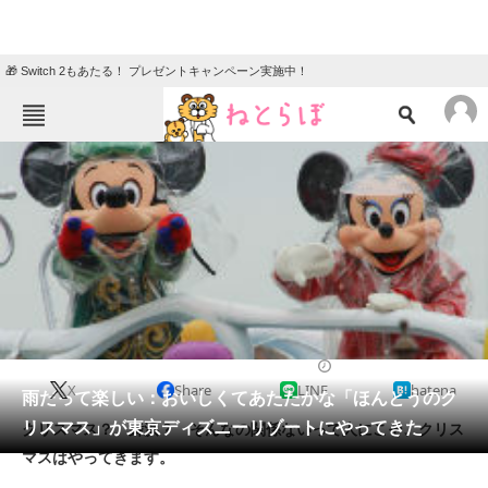
🎁 Switch 2もあたる！ プレゼントキャンペーン実施中！
ねとらぼメニュー
TOP
ニュース
エンタメ
クイズ
グルメ
地域
住まい
教育・育児
動物
リサーチ
2013/11/07 17:01（公開）
X
Share
LINE
hatena
会員記事
雨だって楽しい：おいしくてあたたかな「ほんとうのク
リスマス」が東京ディズニーリゾートにやってきた
クリスマス？ 舞浜？ そんなの関係ないって人にこそ、クリス
メディア
マスはやってきます。
注目記事を集めた総合ページ