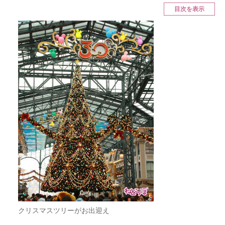
目次を表示
ITの今と未来を見通す
スマホと通信の最新トレンド
進化するPCとデバイスの未来
好きが集まる 比べて選べる
ビジネスと働き方のヒント
AI活用のいまが分かる
企業ITのトレンドを詳説
経営リーダーのコミュニティ
マーケ×ITの今がよく分かる
クリスマスツリーがお出迎え
ITエンジニア向け専門サイト