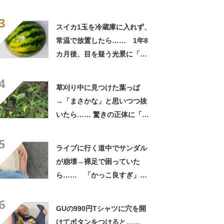
よかった」「そういう使い道
3
もあったのか」
スイカ1玉を冷蔵庫に入れず、
常温で放置したら…… 1年8
カ月後、目を疑う光景に「ヤ
バいヤバいヤバい」「えっ、
4
こんな姿に……!?」
草刈り中に見つけた葉っぱ
→「まさかな」と思いつつ抜
いたら…… 驚きの正体に「お
宝やね」「生命力すごい」
5
ライブに行く道中でサンダル
が崩壊→裸足で困っていた
ら…… 「かっこ良すぎ」ま
さかの展開に感動「こういう
6
人に私もなりたい」
GUの990円Tシャツに穴を開
けてボタンをつけると……