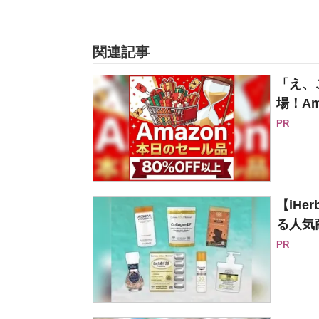
関連記事
「え、
場！Am
PR
【iH
る人気
PR