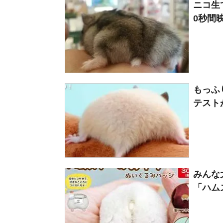
ニコ生
0秒間
もっふ
テストが
みんな
「ハム