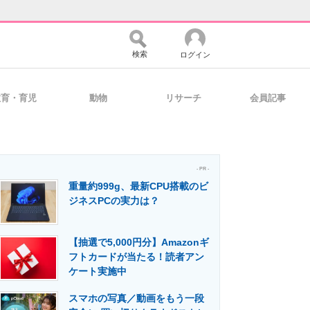
検索
ログイン
教育・育児
動物
リサーチ
会員記事
バイスの未来
好きが集まる 比べて選べる
- PR -
重量約999g、最新CPU搭載のビ
コミュニティ
マーケ×ITの今がよく分かる
ジネスPCの実力は？
【抽選で5,000円分】Amazonギ
・活用を支援
フトカードが当たる！読者アン
ケート実施中
スマホの写真／動画をもう一段