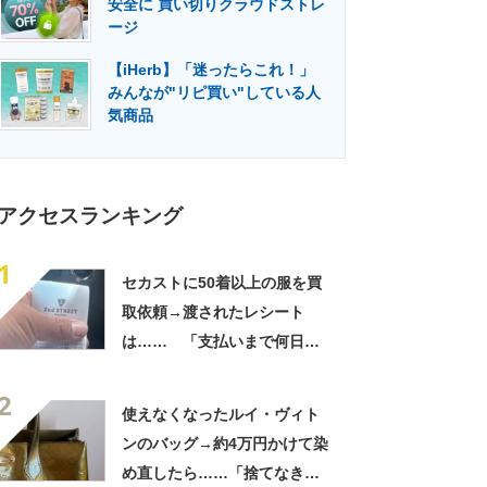
安全に 買い切りクラウドストレ
門メディア
建設×テクノロジーの最前線
ージ
【iHerb】「迷ったらこれ！」
みんなが"リピ買い"している人
気商品
アクセスランキング
1
セカストに50着以上の服を買
取依頼→渡されたレシート
は…… 「支払いまで何日か
待たされた」衝撃的な光景に
2
「この値段はヤバすぎ」
使えなくなったルイ・ヴィト
ンのバッグ→約4万円かけて染
め直したら……「捨てなきゃ