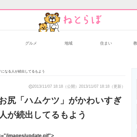
グルメ
地域
住まい
と未来を見通す
スマホと通信の最新トレンド
進化するPCとデ
メになる人が続出してるもよう
のいまが分かる
企業ITのトレンドを詳説
経営リーダーの
2013/11/07 18:18（公開）
2013/11/07 18:18（更新）
お尻「ハムケツ」がかわいすぎ
人が続出してるもよう
T製品の総合サイト
IT製品の技術・比較・事例
製造業のIT導入
ages/update.gif">