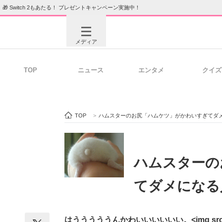
🎁 Switch 2もあたる！ プレゼントキャンペーン実施中！
メディア
TOP
ニュース
エンタメ
クイズ
注目記事を集めた総合ページ
ITの今
TOP
>
ハムスターのお尻「ハムケツ」がかわいすぎてダ
ビジネスと働き方のヒント
AI活用
ハムスターの
てダメになる
ITエンジニア向け専門サイト
企業向けI
はうううううんかわいいいいいい。<img src="/im