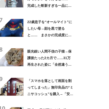
完成した斬新すぎる一品に称
賛「これすごい」
7
22歳息子を“オールマイト”に
したい母→顔を黒で塗る
と…… まさかの完成度に
「フィギュアかと思ったら人
8
間」「質感良すぎ」
眼光鋭い人間不信の子猫→保
護後たった2カ月で……31万
再生された姿に「全然違う」
「本当に愛の力ですね」
9
「スマホを落として画面を割
ってしまった」無印良品の“ミ
ニサコッシュ”を購入→「安心
して持ち歩ける」ように
10
「付けているのを忘れるくら