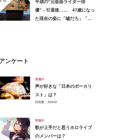
平成の“元仮面ライダー俳
い軽い」など好評
優”→引退後…… 47歳になっ
た現在の姿に「嘘だろ」「声
出た」と108万再生
アンケート
実施中
声が好きな「日本のボーカリ
スト」は？
回答数：49509
実施中
歌が上手だと思うホロライブ
のメンバーは？