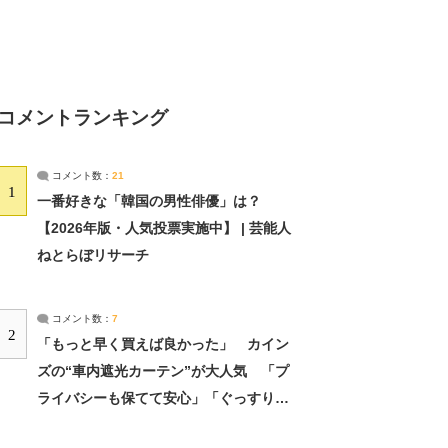
コメントランキング
コメント数：
21
1
一番好きな「韓国の男性俳優」は？
【2026年版・人気投票実施中】 | 芸能人
ねとらぼリサーチ
コメント数：
7
2
「もっと早く買えば良かった」 カイン
ズの“車内遮光カーテン”が大人気 「プ
ライバシーも保てて安心」「ぐっすり眠
れました」（2/2） | ライフ ねとらぼリ