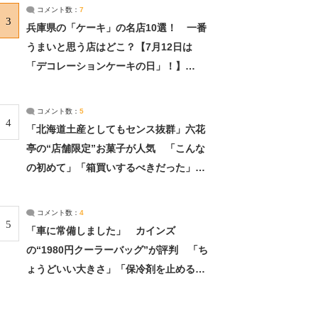
サーチ：2ページ目
コメント数：
7
3
兵庫県の「ケーキ」の名店10選！ 一番
うまいと思う店はどこ？【7月12日は
「デコレーションケーキの日」！】
（2/4） | 兵庫県 ねとらぼリサーチ：2ペ
ージ目
コメント数：
5
4
「北海道土産としてもセンス抜群」六花
亭の“店舗限定”お菓子が人気 「こんな
の初めて」「箱買いするべきだった」
（1/2） | 北海道 ねとらぼリサーチ
コメント数：
4
5
「車に常備しました」 カインズ
の“1980円クーラーバッグ”が評判 「ち
ょうどいい大きさ」「保冷剤を止めるベ
ルトが良い」（1/5） | ライフ ねとらぼ
リサーチ