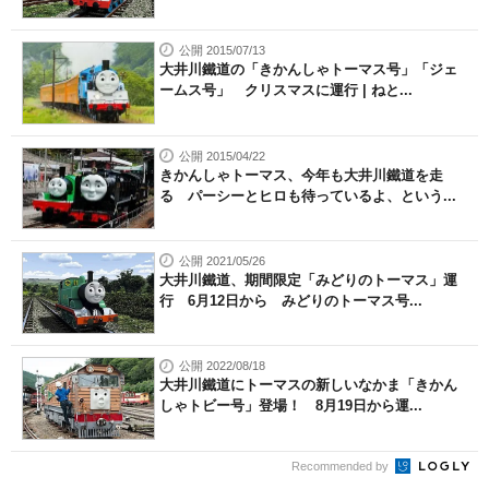
公開 2015/07/13
大井川鐵道の「きかんしゃトーマス号」「ジェ
ームス号」 クリスマスに運行 | ねと...
公開 2015/04/22
きかんしゃトーマス、今年も大井川鐵道を走
る パーシーとヒロも待っているよ、という...
公開 2021/05/26
大井川鐵道、期間限定「みどりのトーマス」運
行 6月12日から みどりのトーマス号...
公開 2022/08/18
大井川鐵道にトーマスの新しいなかま「きかん
しゃトビー号」登場！ 8月19日から運...
Recommended by