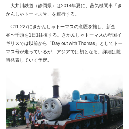
大井川鉄道（静岡県）は2014年夏に、蒸気機関車「き
ITの今と未来を見通す
かんしゃトーマス号」を運行する。
スマホと通信の最新トレンド
C11-227にきかんしゃトーマスの意匠を施し、新金
谷〜千頭を1日1往復する。きかんしゃトーマスの母国イ
進化するPCとデバイスの未来
ギリスでは以前から「Day out with Thomas」としてトー
好きが集まる 比べて選べる
マス号が走っているが、アジアでは初となる。詳細は随
時発表していく予定。
ビジネスと働き方のヒント
AI活用のいまが分かる
企業ITのトレンドを詳説
経営リーダーのコミュニティ
マーケ×ITの今がよく分かる
ITエンジニア向け専門サイト