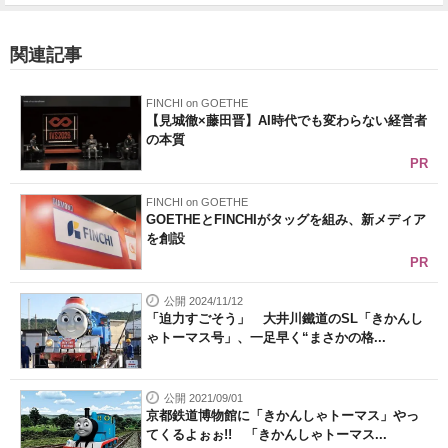
関連記事
FINCHI on GOETHE
【見城徹×藤田晋】AI時代でも変わらない経営者
の本質
PR
FINCHI on GOETHE
GOETHEとFINCHIがタッグを組み、新メディア
を創設
PR
公開 2024/11/12
「迫力すごそう」 大井川鐵道のSL「きかんし
ゃトーマス号」、一足早く“まさかの格...
公開 2021/09/01
京都鉄道博物館に「きかんしゃトーマス」やっ
てくるよぉぉ!! 「きかんしゃトーマス...