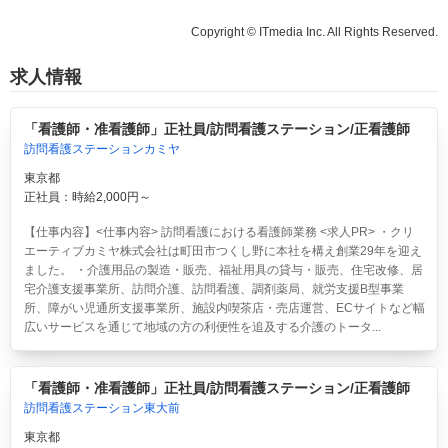
Copyright © ITmedia Inc. All Rights Reserved.
求人情報
「看護師・准看護師」正社員/訪問看護ステーション/正看護師
訪問看護ステーションカミヤ
東京都
正社員：時給2,000円～
【仕事内容】<仕事内容> 訪問看護における看護師業務 <求人PR> ・クリ
エーティブカミヤ株式会社は町田市つくし野に本社を構え創業29年を迎え
ました。 ・介護用品の製造・販売、福祉用具の貸与・販売、住宅改修、居
宅介護支援事業所、訪問介護、訪問看護、調剤薬局、就労支援B型事業
所、障がい児通所支援事業所、施設内喫茶店・売店運営、ECサイトなど幅
広いサービスを通じて地域の方の利便性を追及する介護のトータ...
「看護師・准看護師」正社員/訪問看護ステーション/正看護師
訪問看護ステーション東大前
東京都