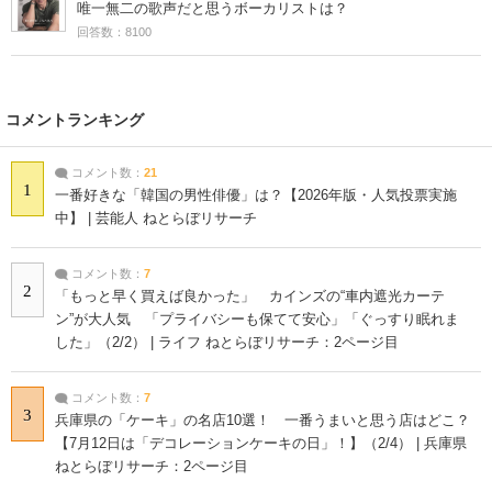
唯一無二の歌声だと思うボーカリストは？
回答数：8100
コメントランキング
コメント数：
21
1
一番好きな「韓国の男性俳優」は？【2026年版・人気投票実施
中】 | 芸能人 ねとらぼリサーチ
コメント数：
7
2
「もっと早く買えば良かった」 カインズの“車内遮光カーテ
ン”が大人気 「プライバシーも保てて安心」「ぐっすり眠れま
した」（2/2） | ライフ ねとらぼリサーチ：2ページ目
コメント数：
7
3
兵庫県の「ケーキ」の名店10選！ 一番うまいと思う店はどこ？
【7月12日は「デコレーションケーキの日」！】（2/4） | 兵庫県
ねとらぼリサーチ：2ページ目