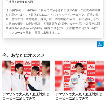
正社員：時給1,800円～
【仕事内容】<仕事内容> ご自宅で生活をされる利用者様への訪問看護業務
をお願いします。 <具体的には…> ・バイタルサインチェック、症状の観
察 ・療養指導、医療処置、身体介護 ・医療機器の管理 ・利用者様とその
ご家族の相談 ・訪問の記録、各種書類作成(電子カルテ使用) ・各種連絡調
整や担当者会議等への参加等 <実際の働き方> ・訪問件数の目安:4～6件/日
・オンコール当番あり 実際に出動するこ...
今、あなたにオススメ
アマゾンで大人気！血圧対策は
アマゾンで大人気！血圧対策は
コーヒーに足してみて
コーヒーに足してみて