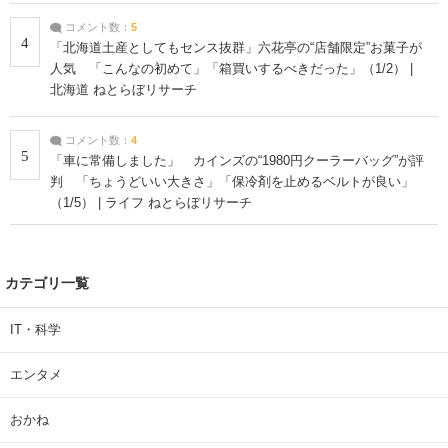
コメント数：
5
4
「北海道土産としてもセンス抜群」六花亭の“店舗限定”お菓子が
人気 「こんなの初めて」「箱買いするべきだった」（1/2） |
北海道 ねとらぼリサーチ
コメント数：
4
5
「車に常備しました」 カインズの“1980円クーラーバッグ”が評
判 「ちょうどいい大きさ」「保冷剤を止めるベルトが良い」
（1/5） | ライフ ねとらぼリサーチ
カテゴリ一覧
IT・科学
エンタメ
おかね