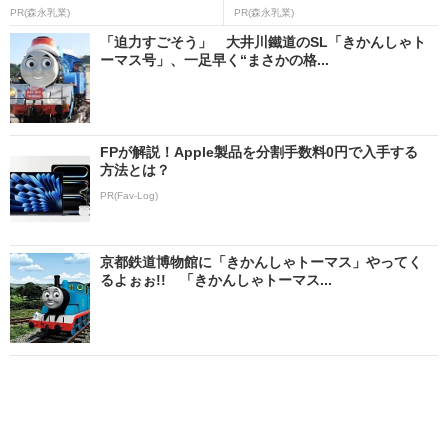
PR(森永乳業)
PR(森永乳業)
「迫力すごそう」 大井川鐵道のSL「きかんしゃト
ーマス号」、一足早く“まさかの格...
FPが解説！Apple製品を分割手数料0円で入手する
方法とは？
PR(Fav-Log)
京都鉄道博物館に「きかんしゃトーマス」やってく
るよぉぉ!! 「きかんしゃトーマス...