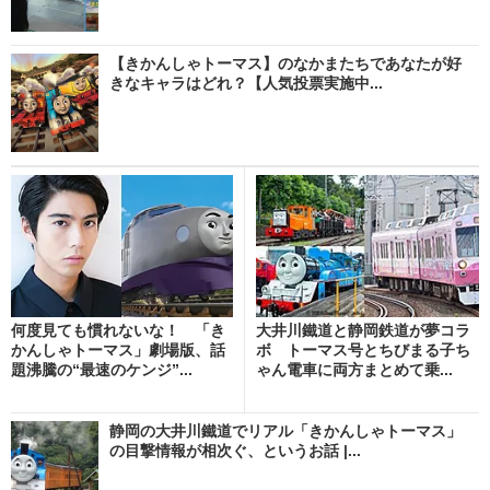
【きかんしゃトーマス】のなかまたちであなたが好
きなキャラはどれ？【人気投票実施中...
何度見ても慣れないな！ 「き
大井川鐵道と静岡鉄道が夢コラ
かんしゃトーマス」劇場版、話
ボ トーマス号とちびまる子ち
題沸騰の“最速のケンジ”...
ゃん電車に両方まとめて乗...
静岡の大井川鐵道でリアル「きかんしゃトーマス」
の目撃情報が相次ぐ、というお話 |...