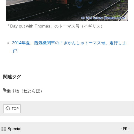
企業向けIT製品の総合サイト
IT製品の技術・比較・事例
「Day out with Thomas」のトーマス号（イギリス）
製造業のIT導入・活用を支援
2014年夏、蒸気機関車の「きかんしゃトーマス号」走行しま
モノづくり技術者専門サイト
す!
エレクトロニクス専門サイト
電子設計の基本と応用
関連タグ
エネルギーの専門メディア
乗り物（ねとらぼ）
建設×テクノロジーの最前線
TOP
ちょっと気になるネットの話題
Special
- PR -