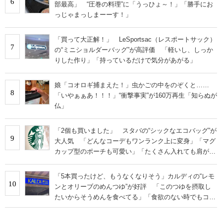
6
部最高」 “圧巻の料理”に「うっひょ～！」「勝手にお
っじゃまっしまーーす！」
「買って大正解！」 LeSportsac（レスポートサック）
7
の“ミニショルダーバッグ”が高評価 「軽いし、しっか
りした作り」「持っているだけで気分があがる」
娘「コオロギ捕まえた！」虫かごの中をのぞくと……
8
「いやぁぁあ！！！」“衝撃事実”が160万再生「知らぬが
仏」
「2個も買いました」 スタバの“シックなエコバッグ”が
9
大人気 「どんなコーデもワンランク上に変身」「マグ
カップ型のポーチも可愛い」「たくさん入れても肩が痛
くならない」
「5本買ったけど、もうなくなりそう」カルディの“レモ
10
ンとオリーブのめんつゆ”が好評 「このつゆを摂取し
たいからそうめんを食べてる」「食欲のない時でもコレ
で食べられる」