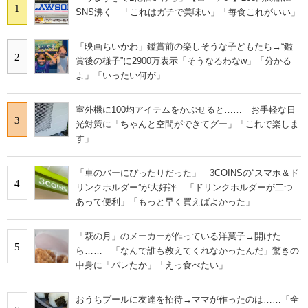
1
SNS沸く 「これはガチで美味い」「毎食これがいい」
「映画ちいかわ」鑑賞前の楽しそうな子どもたち→“鑑
2
賞後の様子”に2900万表示「そうなるわなw」「分かる
よ」「いったい何が」
室外機に100均アイテムをかぶせると…… お手軽な日
3
光対策に「ちゃんと空間ができてグー」「これで楽しま
す」
「車のバーにぴったりだった」 3COINSの“スマホ＆ド
4
リンクホルダー”が大好評 「ドリンクホルダーが二つ
あって便利」「もっと早く買えばよかった」
「萩の月」のメーカーが作っている洋菓子→開けた
5
ら…… 「なんで誰も教えてくれなかったんだ」驚きの
中身に「バレたか」「えっ食べたい」
おうちプールに友達を招待→ママが作ったのは……「全