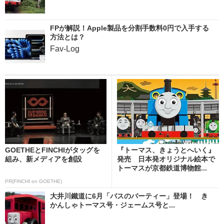
FPが解説！Apple製品を分割手数料0円で入手する
方法とは？
Fav-Log
GOETHEとFINCHIがタッグを
『トーマス、きょうとへいく』
組み、新メディアを創設
発売 日本発オリジナル絵本で
トーマスが京都鉄道博物館...
PR(FINCHI on GOETHE)
大井川鐵道に6月「バスのバーティー」登場！ き
かんしゃトーマス号・ジェームス号と...