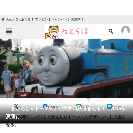
🎁 Switch 2もあたる！ プレゼントキャンペーン実施中！
ねとらぼメニュー
TOP
ニュース
エンタメ
クイズ
グルメ
地域
住まい
教育・育児
動物
リサーチ
2013/11/18 16:36（公開）
X
Share
LINE
hatena
会員記事
「きかんしゃトーマス」が大井川鉄道を走る！ 2014年
夏運行
蒸気機関車C11-227をきかんしゃトーマスのデザインにして走ら
メディア
せる。
注目記事を集めた総合ページ