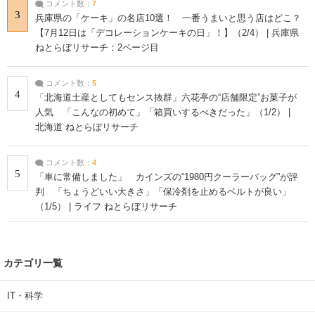
コメント数：
7
3
兵庫県の「ケーキ」の名店10選！ 一番うまいと思う店はどこ？
【7月12日は「デコレーションケーキの日」！】（2/4） | 兵庫県
ねとらぼリサーチ：2ページ目
コメント数：
5
4
「北海道土産としてもセンス抜群」六花亭の“店舗限定”お菓子が
人気 「こんなの初めて」「箱買いするべきだった」（1/2） |
北海道 ねとらぼリサーチ
コメント数：
4
5
「車に常備しました」 カインズの“1980円クーラーバッグ”が評
判 「ちょうどいい大きさ」「保冷剤を止めるベルトが良い」
（1/5） | ライフ ねとらぼリサーチ
カテゴリ一覧
IT・科学