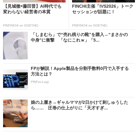
【見城徹×藤田晋】AI時代でも
FINCHI主催「IVS2026」トーク
変わらない経営者の本質
セッションが話題に！
PR(FINCHI on GOETHE)
PR(FINCHI on GOETHE)
「しまむら」で“売れ残りの靴”を購入→“まさかの
中身”に衝撃 「なにこれｗ」「5...
FPが解説！Apple製品を分割手数料0円で入手する
方法とは？
PR(Fav-Log)
娘の上履き→ギャルママが2日かけて刺しゅうした
ら…… 圧巻の仕上がりに「天才すぎ...