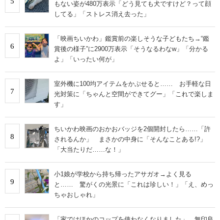
5
もない姿が480万表示「どう見ても犬ですけど？って顔
してる」「ストレス消え去った」
「映画ちいかわ」鑑賞前の楽しそうな子どもたち→“鑑
6
賞後の様子”に2900万表示「そうなるわなw」「分かる
よ」「いったい何が」
室外機に100均アイテムをかぶせると…… お手軽な日
7
光対策に「ちゃんと空間ができてグー」「これで楽しま
す」
ちいかわ映画のおかおバッジを2個開封したら……「許
8
されるんか」 まさかの中身に「そんなことある!?」
「大当たりだ……な！」
小1娘が学校から持ち帰ったアサガオ→よく見る
9
と…… 驚がくの光景に「これは珍しい！」「え、めっ
ちゃおしゃれ」
「家ではほかのコップを使わなくなりました」 無印良