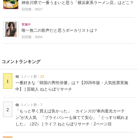
神奈川県で一番うまいと思う「横浜家系ラーメン店」はどこ？
回答数：8507
実施中
唯一無二の歌声だと思うボーカリストは？
回答数：8094
コメントランキング
コメント数：
21
1
一番好きな「韓国の男性俳優」は？【2026年版・人気投票実施
中】 | 芸能人 ねとらぼリサーチ
コメント数：
7
2
「もっと早く買えば良かった」 カインズの“車内遮光カーテ
ン”が大人気 「プライバシーも保てて安心」「ぐっすり眠れま
した」（2/2） | ライフ ねとらぼリサーチ：2ページ目