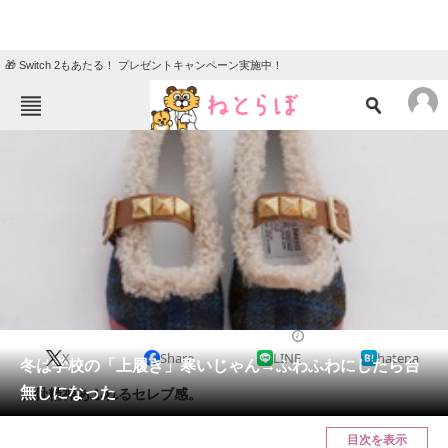
🎁 Switch 2もあたる！ プレゼントキャンペーン実施中！
ねとらぼメニュー
TOP
ニュース
エンタメ
クイズ
グルメ
地域
住まい
教育・育児
動物
リサーチ
2013/11/23 19:16（公開）
X
Share
LINE
hatena
会員記事
冬は学校の「上履き」寒いじゃん→ふわふわにしたら台
無しになった
反骨精神あふれるセレブ感。
メディア
目次を表示
注目記事を集めた総合ページ