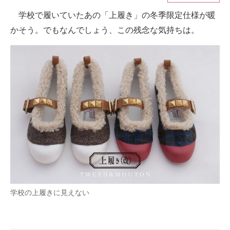
学校で履いていたあの「上履き」の冬季限定仕様が暖
ITの今と未来を見通す
かそう。でもなんでしょう、この残念な気持ちは。
スマホと通信の最新トレンド
進化するPCとデバイスの未来
好きが集まる 比べて選べる
ビジネスと働き方のヒント
AI活用のいまが分かる
企業ITのトレンドを詳説
経営リーダーのコミュニティ
学校の上履きに見えない
マーケ×ITの今がよく分かる
ITエンジニア向け専門サイト