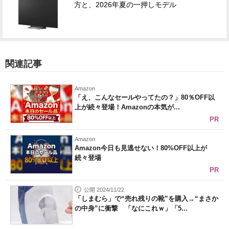
方と、2026年夏の一押しモデル
関連記事
Amazon
「え、こんなセールやってたの？」80％OFF以
上が続々登場！Amazonの本気が...
PR
Amazon
Amazon今日も見逃せない！80%OFF以上が
続々登場
PR
公開 2024/11/22
「しまむら」で“売れ残りの靴”を購入→“まさか
の中身”に衝撃 「なにこれｗ」「5...