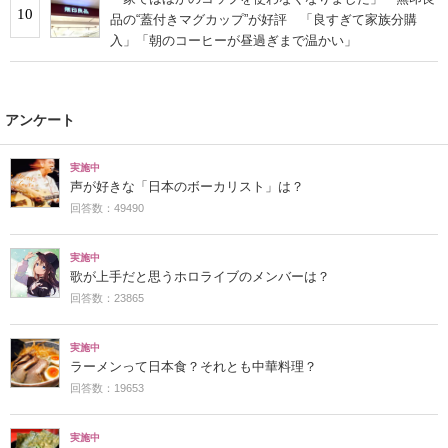
10
品の“蓋付きマグカップ”が好評 「良すぎて家族分購
入」「朝のコーヒーが昼過ぎまで温かい」
アンケート
実施中
声が好きな「日本のボーカリスト」は？
回答数：49490
実施中
歌が上手だと思うホロライブのメンバーは？
回答数：23865
実施中
ラーメンって日本食？それとも中華料理？
回答数：19653
実施中