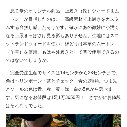
企業向けIT製品の総合サイト
悪Ｇ堂のオリジナル商品「上履き（改）ツィード＆ム
ートン」が目指したのは、「高級素材で上履きをカスタ
IT製品の技術・比較・事例
ムする台無し感」だそうです。確かにあの微妙に小汚く
製造業のIT導入・活用を支援
なる上履きっぽさは見る影もありません。生地にはスコ
モノづくり技術者専門サイト
ットランドツィードを使い、縁どりは本革のムートン
（羊革）を使用。もはや外履きとして普段使用できるの
エレクトロニクス専門サイト
ではないでしょうか。
電子設計の基本と応用
完全受注生産でサイズは14センチから28センチまで。
エネルギーの専門メディア
色はヘリンボーン・茶とチェック・青の2種類。つま先
とソールの色は青、赤、黄、緑、白の5色から選べま
建設×テクノロジーの最前線
す。気になるお値段は1足1万3650円！ さすがにお値段
ちょっと気になるネットの話題
はそれなりでした。