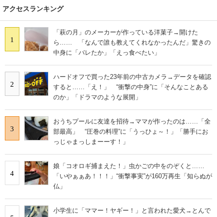
アクセスランキング
「萩の月」のメーカーが作っている洋菓子→開けた
1
ら…… 「なんで誰も教えてくれなかったんだ」驚きの
中身に「バレたか」「えっ食べたい」
ハードオフで買った23年前の中古カメラ→データを確認
2
すると……「え！」 “衝撃の中身”に「そんなことある
のか」「ドラマのような展開」
おうちプールに友達を招待→ママが作ったのは……「全
3
部最高」 “圧巻の料理”に「うっひょ～！」「勝手にお
っじゃまっしまーーす！」
娘「コオロギ捕まえた！」虫かごの中をのぞくと……
4
「いやぁぁあ！！！」“衝撃事実”が160万再生「知らぬが
仏」
小学生に「ママー！ヤギー！」と言われた愛犬→とんで