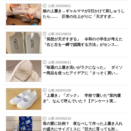
公開 2025/09/21
娘の上履き→ギャルママが2日かけて刺しゅうし
たら…… 圧巻の仕上がりに「天才すぎ...
公開 2021/08/23
「発想が天才すぎる」 令和の小学生が考えた
「右と左を一瞬で認識する方法」がセンス...
公開 2026/06/11
「毎週の上履き洗いがラクになった」 ダイソ
ー商品を使ったアイデアに「さっそく買い...
公開 2026/01/06
「上履き」「ズック」 学校で履いた“室内履
き”、なんて呼んでいた？【アンケート実...
公開 2024/02/15
母の愛に比例？ 夜なべして作った上履き入れ
の盛大にサイズミスに「巨大に育っても対...