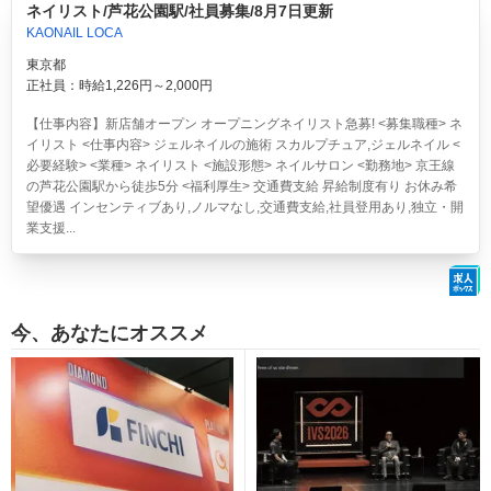
ネイリスト/芦花公園駅/社員募集/8月7日更新
KAONAIL LOCA
東京都
正社員：時給1,226円～2,000円
【仕事内容】新店舗オープン オープニングネイリスト急募! <募集職種> ネ
イリスト <仕事内容> ジェルネイルの施術 スカルプチュア,ジェルネイル <
必要経験> <業種> ネイリスト <施設形態> ネイルサロン <勤務地> 京王線
の芦花公園駅から徒歩5分 <福利厚生> 交通費支給 昇給制度有り お休み希
望優遇 インセンティブあり,ノルマなし,交通費支給,社員登用あり,独立・開
業支援...
今、あなたにオススメ