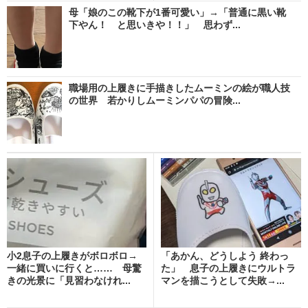
母「娘のこの靴下が1番可愛い」→「普通に黒い靴
下やん！ と思いきや！！」 思わず...
職場用の上履きに手描きしたムーミンの絵が職人技
の世界 若かりしムーミンパパの冒険...
小2息子の上履きがボロボロ→
「あかん、どうしよう 終わっ
一緒に買いに行くと…… 母驚
た」 息子の上履きにウルトラ
きの光景に「見習わなけれ...
マンを描こうとして失敗→...