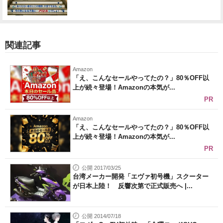
関連記事
Amazon
「え、こんなセールやってたの？」80％OFF以
上が続々登場！Amazonの本気が...
PR
Amazon
「え、こんなセールやってたの？」80％OFF以
上が続々登場！Amazonの本気が...
PR
公開 2017/03/25
台湾メーカー開発「エヴァ初号機」スクーター
が日本上陸！ 反響次第で正式販売へ |...
公開 2014/07/18