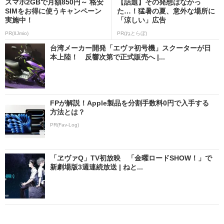
スマホ2GBで月額850円～ 格安
【話題】その発想はなかっ
SIMをお得に使うキャンペーン
た…！猛暑の夏、意外な場所に
実施中！
「涼しい」広告
PR(IIJmio)
PR(ねとらぼ)
台湾メーカー開発「エヴァ初号機」スクーターが日
本上陸！ 反響次第で正式販売へ |...
FPが解説！Apple製品を分割手数料0円で入手する
方法とは？
PR(Fav-Log)
「ヱヴァQ」TV初放映 「金曜ロードSHOW！」で
新劇場版3週連続放送 | ねと...