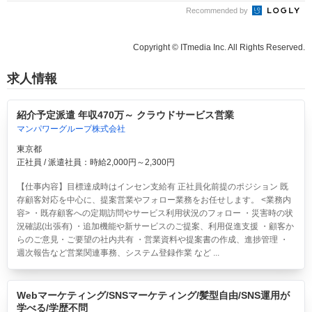
Recommended by
Copyright © ITmedia Inc. All Rights Reserved.
求人情報
紹介予定派遣 年収470万～ クラウドサービス営業
マンパワーグループ株式会社
東京都
正社員 / 派遣社員：時給2,000円～2,300円
【仕事内容】目標達成時はインセン支給有 正社員化前提のポジション 既
存顧客対応を中心に、提案営業やフォロー業務をお任せします。 <業務内
容> ・既存顧客への定期訪問やサービス利用状況のフォロー ・災害時の状
況確認(出張有) ・追加機能や新サービスのご提案、利用促進支援 ・顧客か
らのご意見・ご要望の社内共有 ・営業資料や提案書の作成、進捗管理 ・
週次報告など営業関連事務、システム登録作業 など ...
Webマーケティング/SNSマーケティング/髪型自由/SNS運用が
学べる/学歴不問