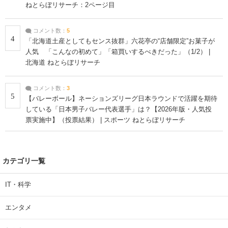
ねとらぼリサーチ：2ページ目
コメント数：
5
4
「北海道土産としてもセンス抜群」六花亭の“店舗限定”お菓子が
人気 「こんなの初めて」「箱買いするべきだった」（1/2） |
北海道 ねとらぼリサーチ
コメント数：
3
5
【バレーボール】ネーションズリーグ日本ラウンドで活躍を期待
している「日本男子バレー代表選手」は？【2026年版・人気投
票実施中】（投票結果） | スポーツ ねとらぼリサーチ
カテゴリ一覧
IT・科学
エンタメ