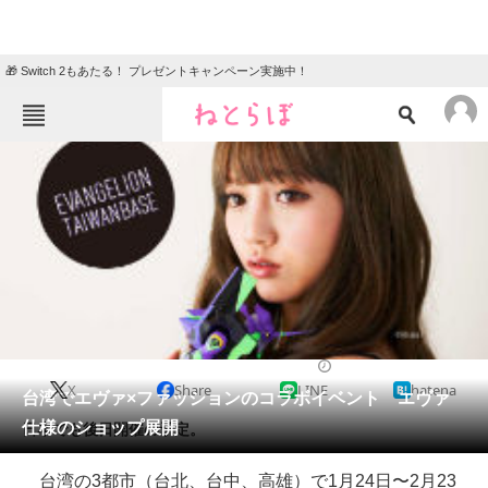
🎁 Switch 2もあたる！ プレゼントキャンペーン実施中！
ねとらぼメニュー
TOP
ニュース
エンタメ
クイズ
グルメ
地域
住まい
教育・育児
動物
リサーチ
2014/01/08 13:25（公開）
X
Share
LINE
hatena
会員記事
台湾でエヴァ×ファッションのコラボイベント エヴァ
仕様のショップ展開
日本でも後日開催の予定。
メディア
台湾の3都市（台北、台中、高雄）で1月24日〜2月23
注目記事を集めた総合ページ