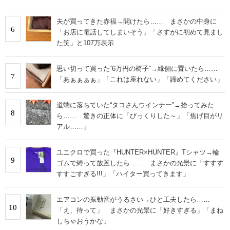
夫が買ってきた赤福→開けたら…… まさかの中身に
6
「お店に電話してしまいそう」「さすがに初めて見まし
た笑」と107万表示
思い切って買った“6万円の椅子”→縁側に置いたら……
7
「あぁぁぁぁ」「これは座れない」「諦めてください」
道端に落ちていた“タコさんウインナー”→拾ってみた
8
ら…… 驚きの正体に「びっくりした～」「焦げ目がリ
アル……」
ユニクロで買った『HUNTER×HUNTER』Tシャツ→輪
9
ゴムで縛って放置したら…… まさかの光景に「すすす
すすごすぎる!!!」「ハイター買ってきます」
エアコンの振動音がうるさい→ひと工夫したら……
10
「え、待って」 まさかの光景に「好きすぎる」「まね
しちゃおうかな」