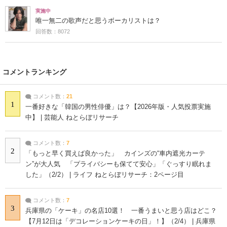
実施中
唯一無二の歌声だと思うボーカリストは？
回答数：8072
コメントランキング
コメント数：
21
1
一番好きな「韓国の男性俳優」は？【2026年版・人気投票実施
中】 | 芸能人 ねとらぼリサーチ
コメント数：
7
2
「もっと早く買えば良かった」 カインズの“車内遮光カーテ
ン”が大人気 「プライバシーも保てて安心」「ぐっすり眠れま
した」（2/2） | ライフ ねとらぼリサーチ：2ページ目
コメント数：
7
3
兵庫県の「ケーキ」の名店10選！ 一番うまいと思う店はどこ？
【7月12日は「デコレーションケーキの日」！】（2/4） | 兵庫県