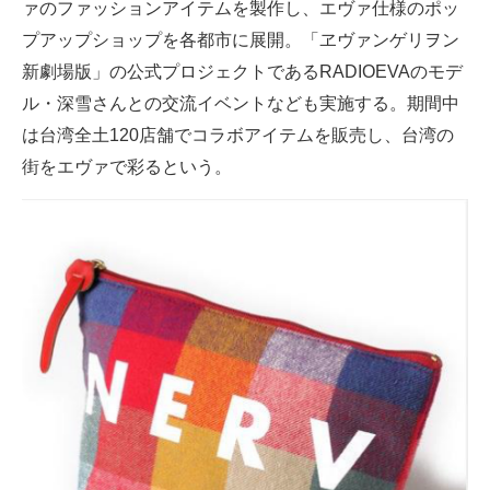
ァのファッションアイテムを製作し、エヴァ仕様のポッ
企業向けIT製品の総合サイト
プアップショップを各都市に展開。「ヱヴァンゲリヲン
新劇場版」の公式プロジェクトであるRADIOEVAのモデ
IT製品の技術・比較・事例
ル・深雪さんとの交流イベントなども実施する。期間中
製造業のIT導入・活用を支援
は台湾全土120店舗でコラボアイテムを販売し、台湾の
街をエヴァで彩るという。
モノづくり技術者専門サイト
エレクトロニクス専門サイト
電子設計の基本と応用
エネルギーの専門メディア
建設×テクノロジーの最前線
ちょっと気になるネットの話題