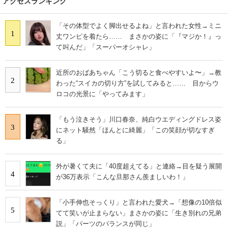
アクセスランキング
「その体型でよく脚出せるよね」と言われた女性→ミニ
1
丈ワンピを着たら…… まさかの姿に「『マジか！』っ
て叫んだ」「スーパーオシャレ」
近所のおばあちゃん「こう切ると食べやすいよ〜」→教
2
わった“スイカの切り方”を試してみると…… 目からウ
ロコの光景に「やってみます」
「もう泣きそう」川口春奈、純白ウエディングドレス姿
3
にネット騒然「ほんとに綺麗」「この笑顔が切なすぎ
る」
外が暑くて夫に「40度超えてる」と連絡→目を疑う展開
4
が36万表示「こんな旦那さん羨ましいわ！」
「小手伸也そっくり」と言われた愛犬→「想像の10倍似
5
てて笑いが止まらない」まさかの姿に「生き別れの兄弟
説」「パーツのバランスが同じ」