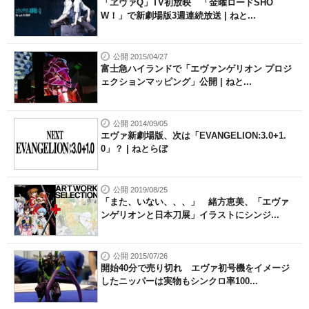
「ヱヴァQ」TV初放映 「金曜ロードSHO
W！」で新劇場版3週連続放送 | ねと...
公開 2015/04/27
富士急ハイランドで「エヴァンゲリオン プロジ
ェクションマッピング」公開 | ねと...
公開 2014/09/05
エヴァ新劇場版、次は「EVANGELION:3.0+1.
0」？ | ねとらぼ
公開 2019/08/25
「また、いない、、、」 緒方恵美、「エヴァ
ンゲリオンと日本刀展」イラストにシンジ...
公開 2015/07/26
開始40分で売り切れ エヴァ初号機をイメージ
したニッパーは実物もシンクロ率100...