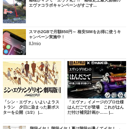
エヴァコラボキャンペーンがすごす...
スマホ2GBで月額850円～ 格安SIMをお得に使うキ
ャンペーン実施中！
IIJmio
「シン・エヴァ」いよいよラス
「エヴァ」イメージのプロ仕様
トラン 夕日に染まった新ポス
はんだごてが登場 これがはん
ターを公開（1/2） |...
だ付け補完計画か…… |...
階段イヤ！ 階段イヤ！夏は階段が暑くてイヤ！ →