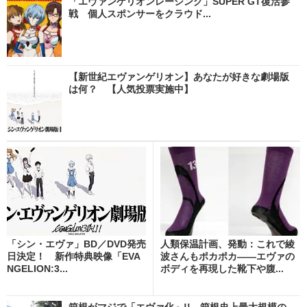
「エヴァンゲリオンレーシング」SUPER GT復活参
戦 個人スポンサーをクラウド...
【新世紀エヴァンゲリオン】あなたが好きな劇場版
は何？ 【人気投票実施中】
「シン・エヴァ」BD／DVD発売
人類保温計画、発動：これで綾
日決定！ 新作特典映像「EVA
波さんもポカポカ――エヴァの
NGELION:3...
ボディを再現した靴下や腹...
箱根がマジで「エヴァ化」!! 箱根史上最大規模の