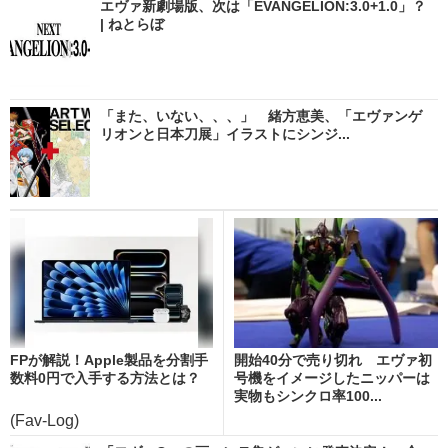
エヴァ新劇場版、次は「EVANGELION:3.0+1.0」？
| ねとらぼ
「また、いない、、、」 緒方恵美、「エヴァンゲ
リオンと日本刀展」イラストにシンジ...
FPが解説！Apple製品を分割手
開始40分で売り切れ エヴァ初
数料0円で入手する方法とは？
号機をイメージしたニッパーは
実物もシンクロ率100...
(Fav-Log)