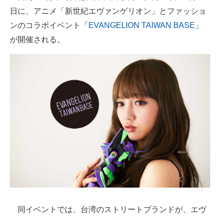
日に、アニメ「新世紀エヴァンゲリオン」とファッショ
ITの今と未来を見通す
ンのコラボイベント「
EVANGELION TAIWAN BASE
」
が開催される。
スマホと通信の最新トレンド
進化するPCとデバイスの未来
好きが集まる 比べて選べる
ビジネスと働き方のヒント
AI活用のいまが分かる
企業ITのトレンドを詳説
経営リーダーのコミュニティ
マーケ×ITの今がよく分かる
同イベントでは、台湾のストリートブランドが、エヴ
ITエンジニア向け専門サイト