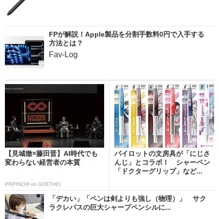
FPが解説！Apple製品を分割手数料0円で入手する
方法とは？
Fav-Log
【見城徹×藤田晋】AI時代でも
パイロットの文房具が「にじさ
変わらない経営者の本質
んじ」とコラボ！ シャーペン
「ドクターグリップ」など...
PR(FINCHI on GOETHE)
「デカい」「ペンは剣よりも強し（物理）」 サク
ラクレパスの巨大シャープペンシルに...