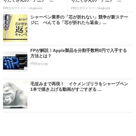
PR(タカラトミー｜Hugkum)
PR(タカラトミー｜Hugkum)
シャーペン業界の「芯が折れない」競争が新ステー
ジに ぺんてる「芯が折れたら返金」...
FPが解説！Apple製品を分割手数料0円で入手する
方法とは？
PR(Fav-Log)
毛並みまで再現！ イケメンゴリラをシャープペン
1本で描き上げる動画がすごすぎる ...