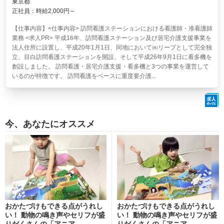
東京都
正社員：時給2,000円～
【仕事内容】<仕事内容> 訪問看護ステーションにおける看護師・准看護師
業務 <求人PR> 平成16年、訪問看護ステーション及び居宅介護支援事業を
法人住所に設置し、平成20年1月1日、同地において㈱リープとして完全独
立、目白訪問看護ステーションを開設、そして平成26年9月1日に看多機を
創設しました。 訪問看護・居宅介護支援・看多機と3つの事業を運営して
いるのが特徴です。 訪問看護をベースに重度要介護...
今、あなたにオススメ
おかたづけもできる点がうれし
おかたづけもできる点がうれし
い！ 動物の鳴き声やセリフが盛
い！ 動物の鳴き声やセリフが盛
りだくさんの「アニア ...
りだくさんの「アニア ...