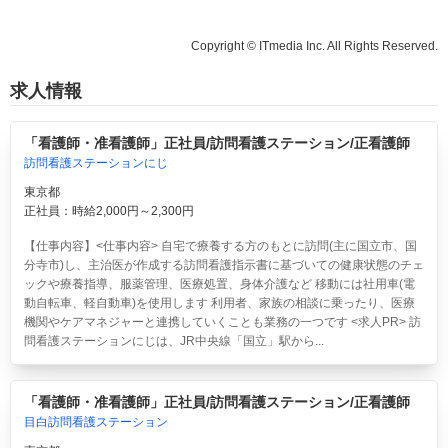
Copyright © ITmedia Inc. All Rights Reserved.
求人情報
「看護師・准看護師」正社員/訪問看護ステーション/正看護師
訪問看護ステーションにじ
東京都
正社員：時給2,000円～2,300円
【仕事内容】<仕事内容> 自宅で療養する方のもとに訪問(主に国立市、国
分寺市)し、主治医が作成する訪問看護指示書に基づいての健康状態のチェ
ックや療養指導、服薬管理、医療処置、身体介護など 移動には社用車(電
動自転車、軽自動車)を使用します 利用者、家族の相談に乗ったり、医療
機関やケアマネジャーと連携していくことも業務の一つです <求人PR> 訪
問看護ステーションにじは、JR中央線「国立」駅から...
「看護師・准看護師」正社員/訪問看護ステーション/正看護師
目白訪問看護ステーション