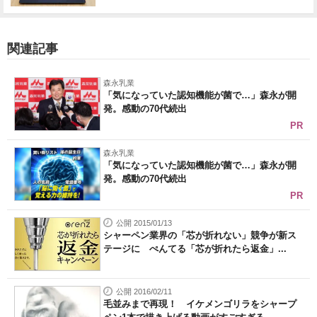
関連記事
森永乳業
「気になっていた認知機能が菌で…」森永が開
発。感動の70代続出
PR
森永乳業
「気になっていた認知機能が菌で…」森永が開
発。感動の70代続出
PR
公開 2015/01/13
シャーペン業界の「芯が折れない」競争が新ス
テージに ぺんてる「芯が折れたら返金」...
公開 2016/02/11
毛並みまで再現！ イケメンゴリラをシャープ