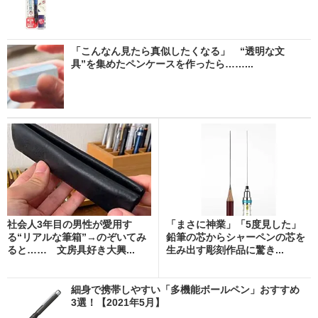
「こんなん見たら真似したくなる」 “透明な文
具”を集めたペンケースを作ったら……...
社会人3年目の男性が愛用す
「まさに神業」「5度見した」
る“リアルな筆箱”→のぞいてみ
鉛筆の芯からシャーペンの芯を
ると…… 文房具好き大興...
生み出す彫刻作品に驚き...
細身で携帯しやすい「多機能ボールペン」おすすめ
3選！【2021年5月】