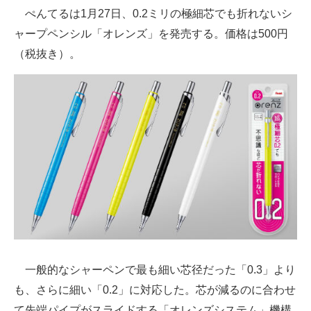
ぺんてるは1月27日、0.2ミリの極細芯でも折れないシ
ITの今と未来を見通す
ャープペンシル「オレンズ」を発売する。価格は500円
（税抜き）。
スマホと通信の最新トレンド
進化するPCとデバイスの未来
好きが集まる 比べて選べる
ビジネスと働き方のヒント
AI活用のいまが分かる
企業ITのトレンドを詳説
経営リーダーのコミュニティ
マーケ×ITの今がよく分かる
一般的なシャーペンで最も細い芯径だった「0.3」より
も、さらに細い「0.2」に対応した。芯が減るのに合わせ
ITエンジニア向け専門サイト
て先端パイプがスライドする「オレンズシステム」機構