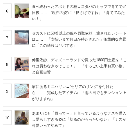
食べ終わったアボカドの種→スタバのカップで育てて64
6
日後…… “現在の姿”に「良さげですね」「育ててみた
い！」
セカストに50着以上の服を買取依頼→渡されたレシート
7
は…… 「支払いまで何日か待たされた」衝撃的な光景
に「この値段はヤバすぎ」
仲里依紗、ディズニーランドで買った1800円土産を「こ
8
れは買わなきゃでしょ！」 「すっごい上手お買い物」
と自画自賛
家にあるミニハギレ→“セリアのリング”を付けた
9
ら…… 完成したアイテムに「雨の日でもテンション上
がりますね」
あまりにも「買って～」と言っているようなナスを購入
10
→愛らしすぎる姿に「切るのがもったいない」「ナスが
可愛いって初めて」