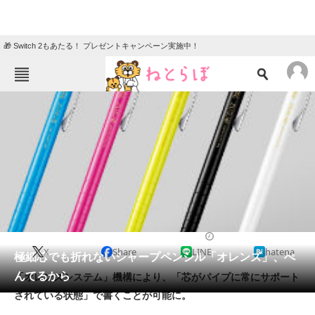
🎁 Switch 2もあたる！ プレゼントキャンペーン実施中！
ねとらぼメニュー
TOP
ニュース
エンタメ
クイズ
グルメ
地域
住まい
教育・育児
動物
リサーチ
2014/01/08 16:19（公開）
X
Share
LINE
hatena
会員記事
極細芯でも折れないシャープペンシル「オレンズ」、ぺ
んてるから
「オレンズシステム」機構により、「芯がパイプに常にサポート
メディア
されている状態」で書くことが可能に。
注目記事を集めた総合ページ