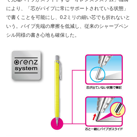
企業向けIT製品の総合サイト
により、「芯がパイプに常にサポートされている状態」
で書くことを可能にし、0.2ミリの細い芯でも折れないと
IT製品の技術・比較・事例
いう。パイプ先端の摩擦を低減し、従来のシャープペン
製造業のIT導入・活用を支援
シル同様の書き心地も確保した。
モノづくり技術者専門サイト
エレクトロニクス専門サイト
電子設計の基本と応用
エネルギーの専門メディア
建設×テクノロジーの最前線
ちょっと気になるネットの話題