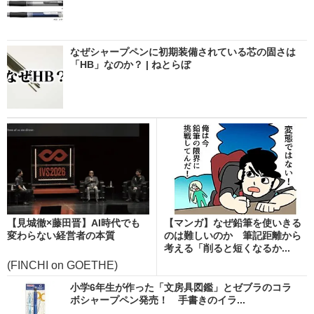
なぜシャープペンに初期装備されている芯の固さは
「HB」なのか？ | ねとらぼ
【見城徹×藤田晋】AI時代でも
【マンガ】なぜ鉛筆を使いきる
変わらない経営者の本質
のは難しいのか 筆記距離から
考える「削ると短くなるか...
(FINCHI on GOETHE)
小学6年生が作った「文房具図鑑」とゼブラのコラ
ボシャープペン発売！ 手書きのイラ...