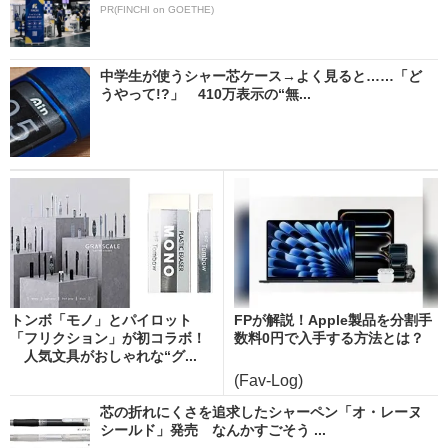
PR(FINCHI on GOETHE)
中学生が使うシャー芯ケース→よく見ると……「ど
うやって!?」 410万表示の“無...
トンボ「モノ」とパイロット
FPが解説！Apple製品を分割手
「フリクション」が初コラボ！
数料0円で入手する方法とは？
人気文具がおしゃれな“グ...
(Fav-Log)
芯の折れにくさを追求したシャーペン「オ・レーヌ
シールド」発売 なんかすごそう ...