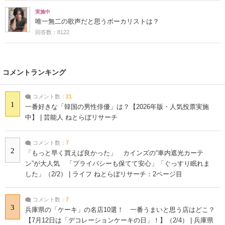
実施中
唯一無二の歌声だと思うボーカリストは？
回答数：8122
コメントランキング
コメント数：
21
1
一番好きな「韓国の男性俳優」は？【2026年版・人気投票実施
中】 | 芸能人 ねとらぼリサーチ
コメント数：
7
2
「もっと早く買えば良かった」 カインズの“車内遮光カーテ
ン”が大人気 「プライバシーも保てて安心」「ぐっすり眠れま
した」（2/2） | ライフ ねとらぼリサーチ：2ページ目
コメント数：
7
3
兵庫県の「ケーキ」の名店10選！ 一番うまいと思う店はどこ？
【7月12日は「デコレーションケーキの日」！】（2/4） | 兵庫県