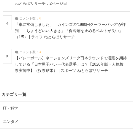
ねとらぼリサーチ：2ページ目
コメント数：
4
4
「車に常備しました」 カインズの“1980円クーラーバッグ”が評
判 「ちょうどいい大きさ」「保冷剤を止めるベルトが良い」
（1/5） | ライフ ねとらぼリサーチ
コメント数：
3
5
【バレーボール】ネーションズリーグ日本ラウンドで活躍を期待
している「日本男子バレー代表選手」は？【2026年版・人気投
票実施中】（投票結果） | スポーツ ねとらぼリサーチ
カテゴリ一覧
IT・科学
エンタメ