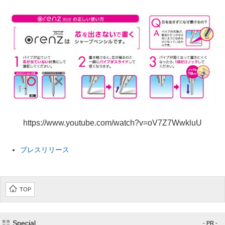
https://www.youtube.com/watch?v=oV7Z7WwkluU
プレスリリース
TOP
Special
- PR -