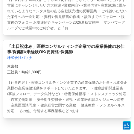
営業にチャレンジしたい方大歓迎 <業務内容> <業務内容> 商業施設に置か
れているようなエンタメ性のある自動販売機の反響営業 ・ご相談いただい
た案件への一次対応 ・資料や御見積書の作成 ・設置までのフォロー ・設
置後のフォロー お友達紹介キャンペーン2026夏秋実施中 「マンパワーグ
ループでご就業中のご紹介者」と「お...
「土日祝休み」医療コンサルティング企業での産業保健のお仕
事/保健師/未経験OK/要資格:保健師
株式会社パソナ
東京都
正社員：時給1,800円
【仕事内容】<医療コンサルティング企業での産業保健のお仕事> お取引企
業様の産業保健活動をサポートしていただきます。 ・健康診断関連業務
(事後フォロー、データ集計など) ・特定保健指導 ・ストレスチェック対応
・過重労働対策 ・安全衛生委員会・巡視 ・産業医面談スケジュール調整
・産業医面談同席 ・健康経営に関する業務 ・健康教育 ・メンタルヘルス
対応 ・その他、付随する事務業務など <おす...