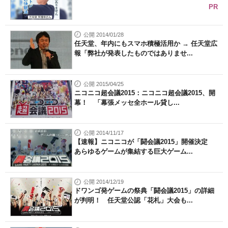
PR
公開 2014/01/28
任天堂、年内にもスマホ積極活用か → 任天堂広
報「弊社が発表したものではありませ...
公開 2015/04/25
ニコニコ超会議2015：ニコニコ超会議2015、開
幕！ 「幕張メッセ全ホール貸し...
公開 2014/11/17
【速報】ニコニコが「闘会議2015」開催決定
あらゆるゲームが集結する巨大ゲーム...
公開 2014/12/19
ドワンゴ発ゲームの祭典「闘会議2015」の詳細
が判明！ 任天堂公認「花札」大会も...