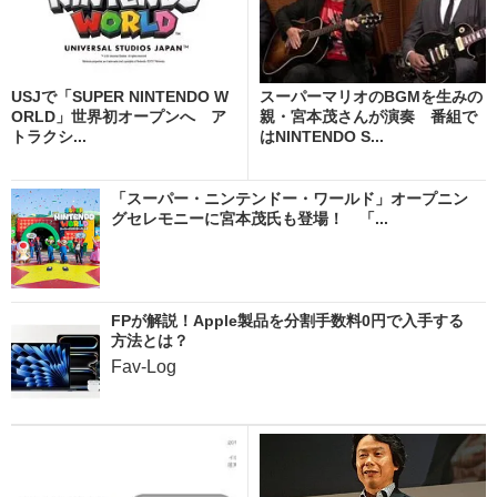
USJで「SUPER NINTENDO W
スーパーマリオのBGMを生みの
ORLD」世界初オープンへ ア
親・宮本茂さんが演奏 番組で
トラクシ...
はNINTENDO S...
「スーパー・ニンテンドー・ワールド」オープニン
グセレモニーに宮本茂氏も登場！ 「...
FPが解説！Apple製品を分割手数料0円で入手する
方法とは？
Fav-Log