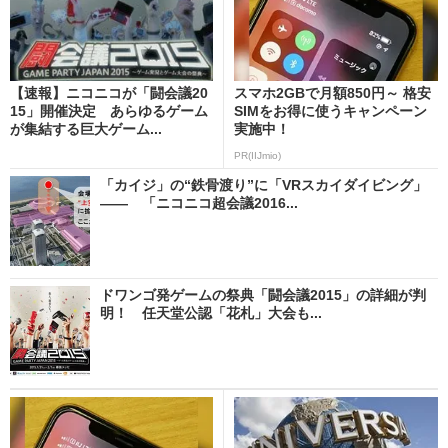
【速報】ニコニコが「闘会議20
スマホ2GBで月額850円～ 格安
15」開催決定 あらゆるゲーム
SIMをお得に使うキャンペーン
が集結する巨大ゲーム...
実施中！
PR(IIJmio)
「カイジ」の“鉄骨渡り”に「VRスカイダイビング」
―― 「ニコニコ超会議2016...
ドワンゴ発ゲームの祭典「闘会議2015」の詳細が判
明！ 任天堂公認「花札」大会も...