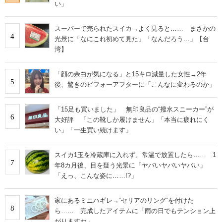
い」
スーパーで売られたスイカ→よく見ると…… まさかの
4
光景に「なにこれ初めて見た」「なんだろう…」【台
湾】
「顔の余白が気になる」と15キロ減量した女性→2年
5
後、驚きのビフォーアフターに「こんなに変わるのか」
「15足も買いました」 無印良品の“撥水スニーカー”が
6
大好評 「この靴しか履けません」「本当に疲れにく
い」「一生買い続けます」
スイカ1玉を冷蔵庫に入れず、常温で放置したら…… 1
7
年8カ月後、目を疑う光景に「ヤバいヤバいヤバい」
「えっ、こんな姿に……!?」
家にあるミニハギレ→“セリアのリング”を付けた
8
ら…… 完成したアイテムに「雨の日でもテンション上
がりますね」