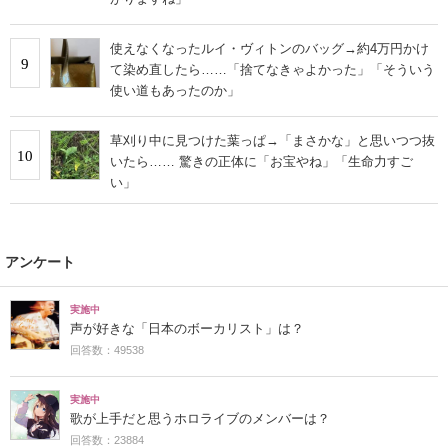
使えなくなったルイ・ヴィトンのバッグ→約4万円かけ
9
て染め直したら……「捨てなきゃよかった」「そういう
使い道もあったのか」
草刈り中に見つけた葉っぱ→「まさかな」と思いつつ抜
10
いたら…… 驚きの正体に「お宝やね」「生命力すご
い」
アンケート
実施中
声が好きな「日本のボーカリスト」は？
回答数：49538
実施中
歌が上手だと思うホロライブのメンバーは？
回答数：23884