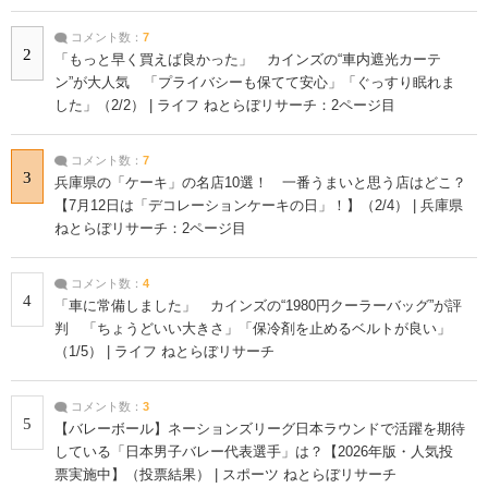
コメント数：
7
2
「もっと早く買えば良かった」 カインズの“車内遮光カーテ
ン”が大人気 「プライバシーも保てて安心」「ぐっすり眠れま
した」（2/2） | ライフ ねとらぼリサーチ：2ページ目
コメント数：
7
3
兵庫県の「ケーキ」の名店10選！ 一番うまいと思う店はどこ？
【7月12日は「デコレーションケーキの日」！】（2/4） | 兵庫県
ねとらぼリサーチ：2ページ目
コメント数：
4
4
「車に常備しました」 カインズの“1980円クーラーバッグ”が評
判 「ちょうどいい大きさ」「保冷剤を止めるベルトが良い」
（1/5） | ライフ ねとらぼリサーチ
コメント数：
3
5
【バレーボール】ネーションズリーグ日本ラウンドで活躍を期待
している「日本男子バレー代表選手」は？【2026年版・人気投
票実施中】（投票結果） | スポーツ ねとらぼリサーチ