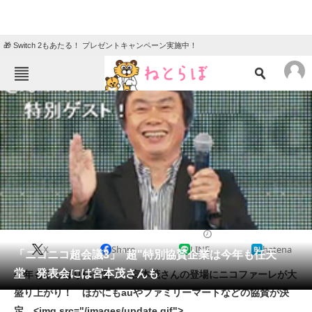
🎁 Switch 2もあたる！ プレゼントキャンペーン実施中！
ねとらぼメニュー
TOP
ニュース
エンタメ
クイズ
グルメ
地域
住まい
教育・育児
動物
リサーチ
2014/01/09 18:25（公開）
X
Share
LINE
hatena
会員記事
「ニコニコ超会議3」"超"特別協賛企業は今年も任天
堂 発表会には宮本茂さんも
今年もやっぱり任天堂！ 宮本茂さんの登場にニコファーレが大
メディア
盛り上がり！ ほかにもauやファミリーマートなどの協賛が決
定。<img src="/images/update.gif">
注目記事を集めた総合ページ