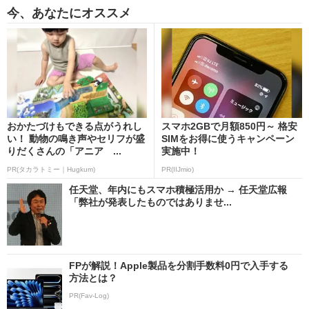
今、あなたにオススメ
おかたづけもできる点がうれし
スマホ2GBで月額850円～ 格安
い！ 動物の鳴き声やセリフが盛
SIMをお得に使うキャンペーン
りだくさんの「アニア ...
実施中！
PR(タカラトミー｜Hugkum)
PR(IIJmio)
任天堂、年内にもスマホ積極活用か → 任天堂広報
「弊社が発表したものではありませ...
FPが解説！Apple製品を分割手数料0円で入手する
方法とは？
PR(Fav-Log)