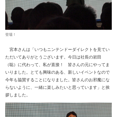
企業向けIT製品の総合サイト
IT製品の技術・比較・事例
製造業のIT導入・活用を支援
登場！
モノづくり技術者専門サイト
宮本さんは「いつもニンテンドーダイレクトを見てい
エレクトロニクス専門サイト
ただいてありがとうございます。今日は社長の岩田
電子設計の基本と応用
（聡）に代わって、私が直接！ 皆さんの元にやってま
いりました。とても興味のある、新しいイベントなので
エネルギーの専門メディア
今年も協賛することになりました。皆さんのお邪魔にな
建設×テクノロジーの最前線
らないように、一緒に楽しみたいと思っています」と挨
拶しました。
ちょっと気になるネットの話題