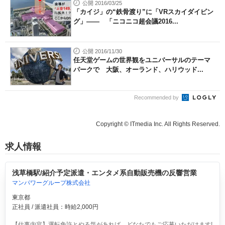
公開 2016/03/25
「カイジ」の“鉄骨渡り”に「VRスカイダイビン
グ」―― 「ニコニコ超会議2016...
公開 2016/11/30
任天堂ゲームの世界観をユニバーサルのテーマ
パークで 大阪、オーランド、ハリウッド...
Recommended by
Copyright © ITmedia Inc. All Rights Reserved.
求人情報
浅草橋駅/紹介予定派遣・エンタメ系自動販売機の反響営業
マンパワーグループ株式会社
東京都
正社員 / 派遣社員：時給2,000円
【仕事内容】運転免許とやる気があれば、どなたでもご応募いただけます!