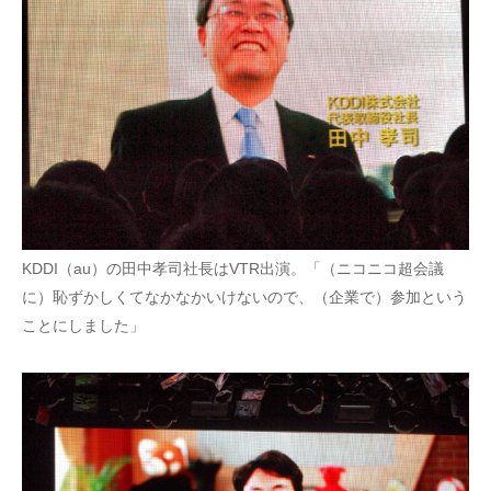
KDDI（au）の田中孝司社長はVTR出演。「（ニコニコ超会議
に）恥ずかしくてなかなかいけないので、（企業で）参加という
ことにしました」