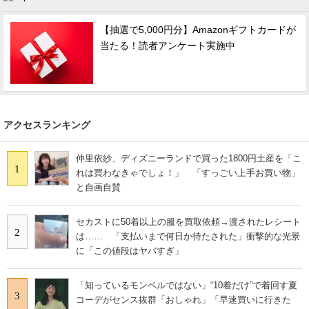
【抽選で5,000円分】Amazonギフトカードが
当たる！読者アンケート実施中
アクセスランキング
仲里依紗、ディズニーランドで買った1800円土産を「こ
1
れは買わなきゃでしょ！」 「すっごい上手お買い物」
と自画自賛
セカストに50着以上の服を買取依頼→渡されたレシート
2
は…… 「支払いまで何日か待たされた」衝撃的な光景
に「この値段はヤバすぎ」
「知っているモンベルではない」“10着だけ”で着回す夏
3
コーデがセンス抜群「おしゃれ」「早速買いに行きた