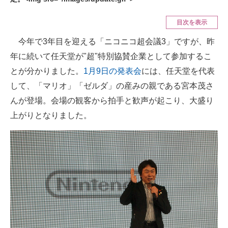
ITの今と未来を見通す
目次を表示
今年で3年目を迎える「ニコニコ超会議3」ですが、昨
スマホと通信の最新トレンド
年に続いて任天堂が"超"特別協賛企業として参加するこ
進化するPCとデバイスの未来
とが分かりました。
1月9日の発表会
には、任天堂を代表
して、「マリオ」「ゼルダ」の産みの親である宮本茂さ
好きが集まる 比べて選べる
んが登場。会場の観客から拍手と歓声が起こり、大盛り
ビジネスと働き方のヒント
上がりとなりました。
AI活用のいまが分かる
企業ITのトレンドを詳説
経営リーダーのコミュニティ
マーケ×ITの今がよく分かる
ITエンジニア向け専門サイト