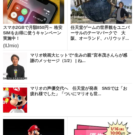
スマホ2GBで月額850円～ 格安
任天堂ゲームの世界観をユニバ
SIMをお得に使うキャンペーン
ーサルのテーマパークで 大
実施中！
阪、オーランド、ハリウッド...
(IIJmio)
マリオ映画大ヒットで“生みの親”宮本茂さんらが感
謝のメッセージ（1/2） | ね...
マリオの声優交代へ 任天堂が発表 SNSでは「お
疲れ様でした」「ついにマリオも世...