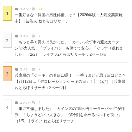
コメント数：
21
1
一番好きな「韓国の男性俳優」は？【2026年版・人気投票実施
中】 | 芸能人 ねとらぼリサーチ
コメント数：
7
2
「もっと早く買えば良かった」 カインズの“車内遮光カーテ
ン”が大人気 「プライバシーも保てて安心」「ぐっすり眠れま
した」（2/2） | ライフ ねとらぼリサーチ：2ページ目
コメント数：
7
3
兵庫県の「ケーキ」の名店10選！ 一番うまいと思う店はどこ？
【7月12日は「デコレーションケーキの日」！】（2/4） | 兵庫県
ねとらぼリサーチ：2ページ目
コメント数：
4
4
「車に常備しました」 カインズの“1980円クーラーバッグ”が評
判 「ちょうどいい大きさ」「保冷剤を止めるベルトが良い」
（1/5） | ライフ ねとらぼリサーチ