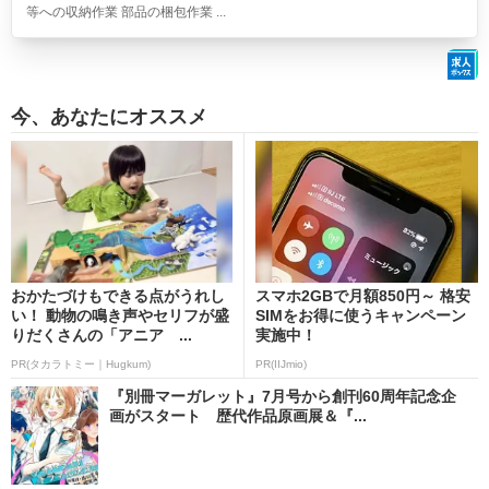
等への収納作業 部品の梱包作業 ...
今、あなたにオススメ
おかたづけもできる点がうれし
スマホ2GBで月額850円～ 格安
い！ 動物の鳴き声やセリフが盛
SIMをお得に使うキャンペーン
りだくさんの「アニア ...
実施中！
PR(タカラトミー｜Hugkum)
PR(IIJmio)
『別冊マーガレット』7月号から創刊60周年記念企
画がスタート 歴代作品原画展＆『...