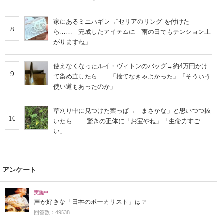
家にあるミニハギレ→“セリアのリング”を付けた
8
ら…… 完成したアイテムに「雨の日でもテンション上
がりますね」
使えなくなったルイ・ヴィトンのバッグ→約4万円かけ
9
て染め直したら……「捨てなきゃよかった」「そういう
使い道もあったのか」
草刈り中に見つけた葉っぱ→「まさかな」と思いつつ抜
10
いたら…… 驚きの正体に「お宝やね」「生命力すご
い」
アンケート
実施中
声が好きな「日本のボーカリスト」は？
回答数：49538