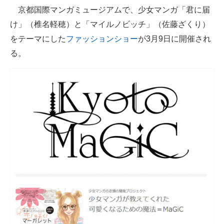
京都国際マンガミュージアムで、少女マンガ「君に届
ITの今と未来を見通す
け」（椎名軽穂）と「マイルノビッチ」（佐藤ざくり）
をテーマにした
ファッションショー
が3月9日に開催され
スマホと通信の最新トレンド
る。
進化するPCとデバイスの未来
好きが集まる 比べて選べる
ビジネスと働き方のヒント
AI活用のいまが分かる
企業ITのトレンドを詳説
経営リーダーのコミュニティ
マーケ×ITの今がよく分かる
ITエンジニア向け専門サイト