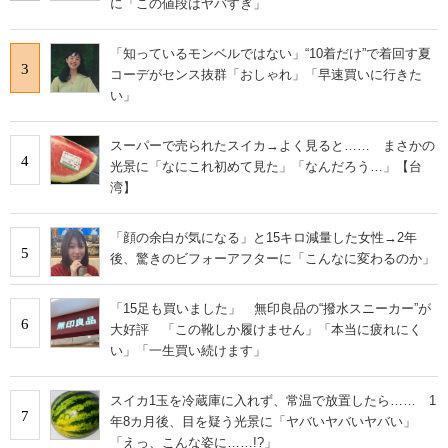
に「この値段はヤバすぎ」
「知っているモンベルではない」“10着だけ”で着回す夏
3
コーデがセンス抜群「おしゃれ」「早速買いに行きた
い」
スーパーで売られたスイカ→よく見ると…… まさかの
4
光景に「なにこれ初めて見た」「なんだろう…」【台
湾】
「顔の余白が気になる」と15キロ減量した女性→2年
5
後、驚きのビフォーアフターに「こんなに変わるのか」
「15足も買いました」 無印良品の“撥水スニーカー”が
6
大好評 「この靴しか履けません」「本当に疲れにく
い」「一生買い続けます」
スイカ1玉を冷蔵庫に入れず、常温で放置したら…… 1
7
年8カ月後、目を疑う光景に「ヤバいヤバいヤバい」
「えっ、こんな姿に……!?」