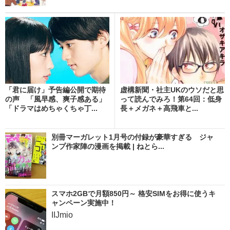
「君に届け」予告編公開で期待
虚構新聞・社主UKのウソだと思
の声 「風早感、爽子感ある」
って読んでみろ！第64回：低身
「ドラマはめちゃくちゃ丁...
長＋メガネ＋高飛車と...
別冊マーガレット1月号の付録が豪華すぎる ジャ
ンプ作家陣の漫画を掲載 | ねとら...
スマホ2GBで月額850円～ 格安SIMをお得に使うキ
ャンペーン実施中！
IIJmio