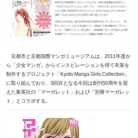
企業向けIT製品の総合サイト
IT製品の技術・比較・事例
製造業のIT導入・活用を支援
モノづくり技術者専門サイト
京都市と京都国際マンガミュージアムは、2011年度か
エレクトロニクス専門サイト
ら「少女マンガ」からインスピレーションを得て衣装を
電子設計の基本と応用
制作するプロジェクト「Kyoto Manga Girls Collection」
に取り組んでおり、3回目となる今回は創刊50周年を迎
エネルギーの専門メディア
えた集英社の「マーガレット」および「別冊マーガレッ
建設×テクノロジーの最前線
ト」とコラボする。
ちょっと気になるネットの話題