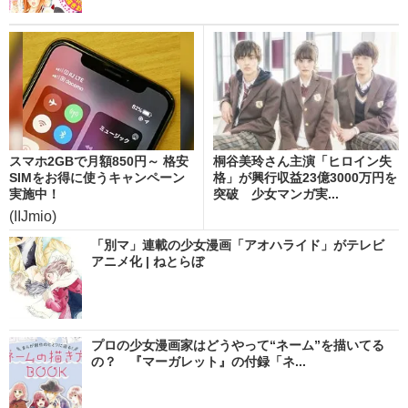
スマホ2GBで月額850円～ 格安
桐谷美玲さん主演「ヒロイン失
SIMをお得に使うキャンペーン
格」が興行収益23億3000万円を
実施中！
突破 少女マンガ実...
(IIJmio)
「別マ」連載の少女漫画「アオハライド」がテレビ
アニメ化 | ねとらぼ
プロの少女漫画家はどうやって“ネーム”を描いてる
の？ 『マーガレット』の付録「ネ...