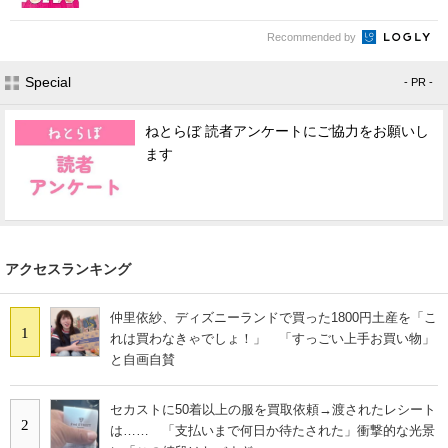
Recommended by
Special
- PR -
ねとらぼ 読者アンケートにご協力をお願いし
ます
アクセスランキング
仲里依紗、ディズニーランドで買った1800円土産を「こ
1
れは買わなきゃでしょ！」 「すっごい上手お買い物」
と自画自賛
セカストに50着以上の服を買取依頼→渡されたレシート
2
は…… 「支払いまで何日か待たされた」衝撃的な光景