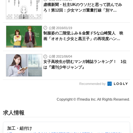
虚構新聞・社主UKのウソだと思って読んでみ
ろ！第12回：少女マンガ重量打線「別マ...
公開 2016/01/19
制服姿の二階堂ふみ＆金髪ドSな山崎賢人 映
画「オオカミ少女と黒王子」の再現度ハン...
公開 2021/06/04
女子高校生が読むマンガ雑誌ランキング！ 1位
は『週刊少年ジャンプ』
Recommended by
Copyright © ITmedia Inc. All Rights Reserved.
求人情報
加工・組付け