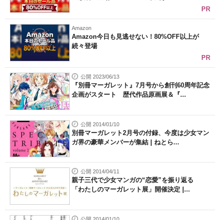
PR
Amazon
Amazon今日も見逃せない！80%OFF以上が
続々登場
PR
公開 2023/06/13
『別冊マーガレット』7月号から創刊60周年記念
企画がスタート 歴代作品原画展＆『...
公開 2014/01/10
別冊マーガレット2月号の付録、今度は少女マン
ガ界の豪華メンバーが集結 | ねとら...
公開 2014/04/11
親子三代で少女マンガの“恋愛”を振り返る
「わたしのマーガレット展」開催決定 |...
公開 2014/01/10