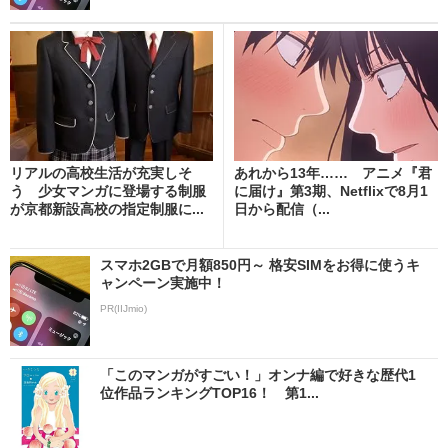
リアルの高校生活が充実しそ
あれから13年…… アニメ『君
う 少女マンガに登場する制服
に届け』第3期、Netflixで8月1
が京都新設高校の指定制服に...
日から配信（...
スマホ2GBで月額850円～ 格安SIMをお得に使うキ
ャンペーン実施中！
PR(IIJmio)
「このマンガがすごい！」オンナ編で好きな歴代1
位作品ランキングTOP16！ 第1...