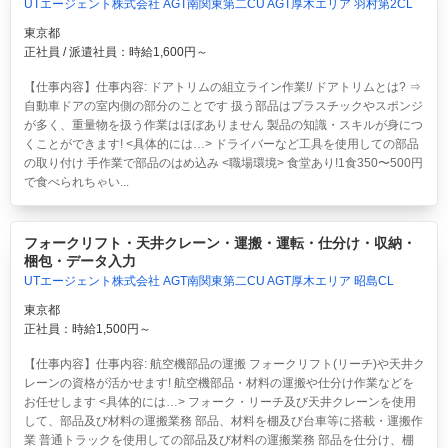
UTエージェント株式会社 AGT南関東第二CU AGT厚木エリア 羽村第2CL
東京都
正社員 / 派遣社員：時給1,600円～
【仕事内容】仕事内容: ドアトリムの組立ライン作業!/ ドアトリムとは? ⇒
自動車ドアの室内側の部分のことです 扱う部品はプラスチックやスポンジ
が多く、重量物を扱う作業はほぼありません 製品の知識・スキルが身につ
くことができます! <具体的には…> ドライバーなど工具を使用しての部品
の取り付け 手作業で部品のはめ込み <職場環境> 食堂あり!1食350〜500円
で食べられちゃい...
フォークリフト・天井クレーン・運搬・運転・仕分け・収納・
梱包・データ入力
UTエージェント株式会社 AGT南関東第二CU AGT厚木エリア 昭島CL
東京都
正社員：時給1,500円～
【仕事内容】仕事内容: 航空機部品の運搬 フォークリフト(リーチ)や天井ク
レーンの資格が活かせます! 航空機部品・材料の運搬や仕分け作業などを
お任せします <具体的には…> フォーク・リーチ及び天井クレーンを使用
して、部品及び材料の運搬業務 部品、材料を棚及び台車等に搭載・運搬作
業 普通トラックを使用しての部品及び材料の運搬業務 部品を仕分け、棚