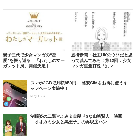
親子三代で少女マンガの“恋
虚構新聞・社主UKのウソだと思
愛”を振り返る 「わたしのマー
って読んでみろ！第12回：少女
ガレット展」開催決定 |...
マンガ重量打線「別マ...
スマホ2GBで月額850円～ 格安SIMをお得に使うキ
ャンペーン実施中！
PR(IIJmio)
制服姿の二階堂ふみ＆金髪ドSな山崎賢人 映画
「オオカミ少女と黒王子」の再現度ハン...