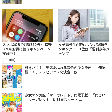
スマホ2GBで月額850円～ 格安
女子高校生が読むマンガ雑誌ラ
SIMをお得に使うキャンペーン
ンキング！ 1位は『週刊少年ジ
実施中！
ャンプ』
(IIJmio)
好きだ！！ 男気あふれる異色の少女漫画 「俺物
語！！」テレビアニメ化決定 | ね...
少女マンガ誌「マーガレット」に電子版 「にこい
ちマーガレット」8月1日スタート ...