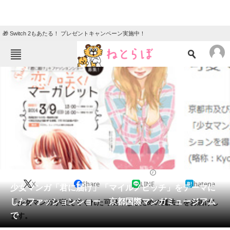
🎁 Switch 2もあたる！ プレゼントキャンペーン実施中！
ねとらぼメニュー
TOP
ニュース
エンタメ
クイズ
グルメ
地域
住まい
教育・育児
動物
リサーチ
2014/01/15 19:59（公開）
X
Share
LINE
hatena
会員記事
少女マンガ「君に届け」「マイルノビッチ」をテーマに
したファッションショー 京都国際マンガミュージアム
「少女マンガが教えてくれた可愛くなるための魔法」をお届けし
メディア
で
ます。
注目記事を集めた総合ページ