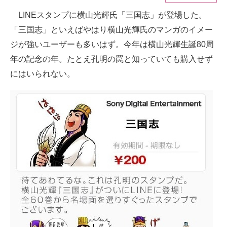
LINEスタンプに横山光輝氏「三国志」が登場した。
ITの今と未来を見通す
「三国志」といえばやはり横山光輝氏のマンガのイメー
スマホと通信の最新トレンド
ジが強いユーザーも多いはず。今年は横山光輝生誕80周
年の記念の年。たとえ孔明の罠と知っていても購入せず
進化するPCとデバイスの未来
にはいられない。
好きが集まる 比べて選べる
ビジネスと働き方のヒント
AI活用のいまが分かる
企業ITのトレンドを詳説
経営リーダーのコミュニティ
マーケ×ITの今がよく分かる
ITエンジニア向け専門サイト