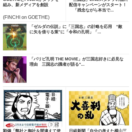
組み、新メディアを創設
配信キャンペーンがスタート！
「残念ながら本当で...
(FINCHI on GOETHE)
「ゼルダの伝説」に「三国志」の計略を応用 “敵
に矢を借りる策”に「令和の孔明」「...
「パリピ孔明 THE MOVIE」が三国志好きに必見な
理由 三国志の識者が語る“...
劉備「弊社と御社を間違えて使
日経新聞「自分の考えた横山三