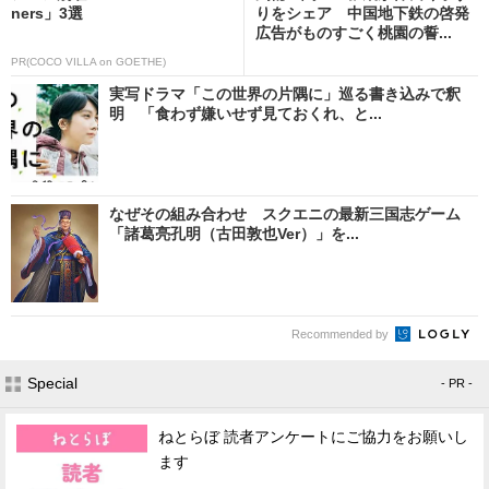
ners」3選
りをシェア 中国地下鉄の啓発
広告がものすごく桃園の誓...
PR(COCO VILLA on GOETHE)
実写ドラマ「この世界の片隅に」巡る書き込みで釈
明 「食わず嫌いせず見ておくれ、と...
なぜその組み合わせ スクエニの最新三国志ゲーム
「諸葛亮孔明（古田敦也Ver）」を...
Recommended by
Special
- PR -
ねとらぼ 読者アンケートにご協力をお願いし
ます