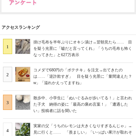
アクセスランキング
掛け毛布を半年ぶりにオキシ漬け→翌朝見たら…… 目
1
を疑う光景に「嘘だと言ってくれ」「うちの毛布も怖く
なってきた」と627万表示
コメダで680円の「ポテチキ」を注文→出てきたの
2
は……「逆詐欺すぎ」 目を疑う光景に「量間違えた？
w」「溢れかえってますね」
散歩中、小学生に「ぬいぐるみが歩いてる！」と言われ
3
た子犬 納得の姿に「最高の褒め言葉！」「遭遇した
い」投稿者に話を聞いた
実家の父「うちのレモンは大きくなりすぎるんじゃ」→
4
見に行くと…… 「羨ましい」「いっぱい果汁が取れそ