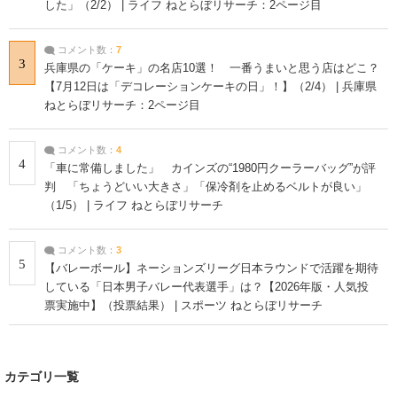
した」（2/2） | ライフ ねとらぼリサーチ：2ページ目
コメント数：
7
3
兵庫県の「ケーキ」の名店10選！ 一番うまいと思う店はどこ？
【7月12日は「デコレーションケーキの日」！】（2/4） | 兵庫県
ねとらぼリサーチ：2ページ目
コメント数：
4
4
「車に常備しました」 カインズの“1980円クーラーバッグ”が評
判 「ちょうどいい大きさ」「保冷剤を止めるベルトが良い」
（1/5） | ライフ ねとらぼリサーチ
コメント数：
3
5
【バレーボール】ネーションズリーグ日本ラウンドで活躍を期待
している「日本男子バレー代表選手」は？【2026年版・人気投
票実施中】（投票結果） | スポーツ ねとらぼリサーチ
カテゴリ一覧