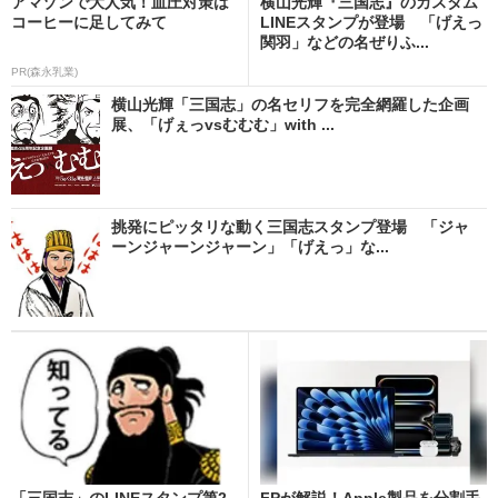
アマゾンで大人気！血圧対策は
横山光輝『三国志』のカスタム
コーヒーに足してみて
LINEスタンプが登場 「げえっ
関羽」などの名ぜりふ...
PR(森永乳業)
横山光輝「三国志」の名セリフを完全網羅した企画
展、「げぇっvsむむむ」with ...
挑発にピッタリな動く三国志スタンプ登場 「ジャ
ーンジャーンジャーン」「げえっ」な...
「三国志」のLINEスタンプ第2
FPが解説！Apple製品を分割手