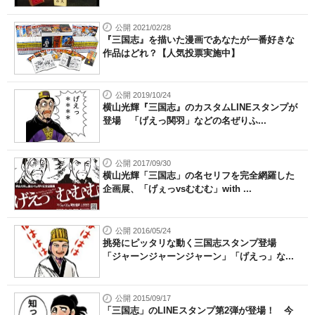
公開 2021/02/28
『三国志』を描いた漫画であなたが一番好きな
作品はどれ？【人気投票実施中】
公開 2019/10/24
横山光輝『三国志』のカスタムLINEスタンプが
登場 「げえっ関羽」などの名ぜりふ...
公開 2017/09/30
横山光輝「三国志」の名セリフを完全網羅した
企画展、「げぇっvsむむむ」with ...
公開 2016/05/24
挑発にピッタリな動く三国志スタンプ登場
「ジャーンジャーンジャーン」「げえっ」な...
公開 2015/09/17
「三国志」のLINEスタンプ第2弾が登場！ 今