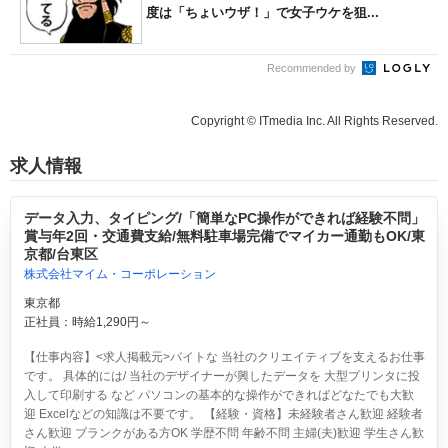
度は「ちょいウザ！」で女子ウケを狙...
Recommended by
Copyright © ITmedia Inc. All Rights Reserved.
求人情報
データ入力、タイピング/「簡単なPC操作ができれば経験不問」
賞与年2回・交通費支給/無料駐車場完備でマイカー通勤もOK/東
京都/台東区
株式会社マイム・コーポレーション
東京都
正社員：時給1,290円～
【仕事内容】<求人掲載元>バイトな 当社のクリエイティブを支えるお仕事
です。 具体的には/ 当社のデザイナーが興したデータを 大型プリンタに投
入して印刷する など パソコンの基本的な操作ができればどなたでも大歓
迎 Excelなどの知識は不要です。 【経験・資格】未経験者さん歓迎 経験者
さん歓迎 ブランクがある方OK 学歴不問 年齢不問 主婦(夫)歓迎 学生さん歓