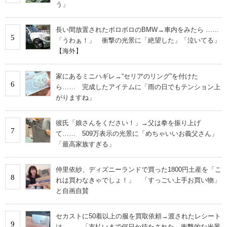
う」
長い間放置されたボロボロのBMW→車内をみたら ……
5
「うわぁ！」 衝撃の光景に「絶望した」「泣いてる」
【海外】
家にあるミニハギレ→“セリアのリング”を付けた
6
ら…… 完成したアイテムに「雨の日でもテンション上
がりますね」
彼氏「娘さんをください！」→父は拳を振り上げ
7
て…… 509万表示の光景に「めちゃいいお義父さん」
「最高家族すぎる」
仲里依紗、ディズニーランドで買った1800円土産を「こ
8
れは買わなきゃでしょ！」 「すっごい上手お買い物」
と自画自賛
セカストに50着以上の服を買取依頼→渡されたレシート
9
は…… 「支払いまで何日か待たされた」衝撃的な光景