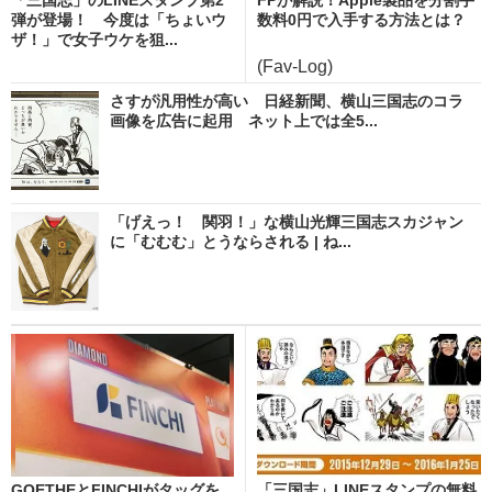
弾が登場！ 今度は「ちょいウ
数料0円で入手する方法とは？
ザ！」で女子ウケを狙...
(Fav-Log)
さすが汎用性が高い 日経新聞、横山三国志のコラ
画像を広告に起用 ネット上では全5...
「げえっ！ 関羽！」な横山光輝三国志スカジャン
に「むむむ」とうならされる | ね...
GOETHEとFINCHIがタッグを
「三国志」LINEスタンプの無料