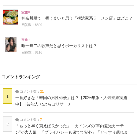
実施中
神奈川県で一番うまいと思う「横浜家系ラーメン店」はどこ？
回答数：8509
実施中
唯一無二の歌声だと思うボーカリストは？
回答数：8116
コメントランキング
コメント数：
21
1
一番好きな「韓国の男性俳優」は？【2026年版・人気投票実施
中】 | 芸能人 ねとらぼリサーチ
コメント数：
7
2
「もっと早く買えば良かった」 カインズの“車内遮光カーテ
ン”が大人気 「プライバシーも保てて安心」「ぐっすり眠れま