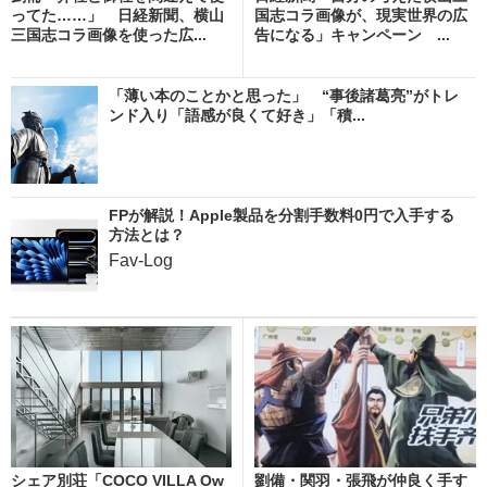
ってた……」 日経新聞、横山
国志コラ画像が、現実世界の広
三国志コラ画像を使った広...
告になる」キャンペーン ...
「薄い本のことかと思った」 “事後諸葛亮”がトレ
ンド入り「語感が良くて好き」「積...
FPが解説！Apple製品を分割手数料0円で入手する
方法とは？
Fav-Log
シェア別荘「COCO VILLA Ow
劉備・関羽・張飛が仲良く手す