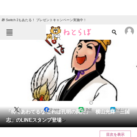
🎁 Switch 2もあたる！ プレゼントキャンペーン実施中！
ねとらぼメニュー
TOP
ニュース
エンタメ
クイズ
グルメ
地域
住まい
教育・育児
動物
リサーチ
2014/01/16 13:42（公開）
X
Share
LINE
hatena
会員記事
「待てあわてるな これは孔明の罠だ」 横山光輝「三国
志」のLINEスタンプ登場
ジャーン ジャーン ジャーン
メディア
目次を表示
注目記事を集めた総合ページ