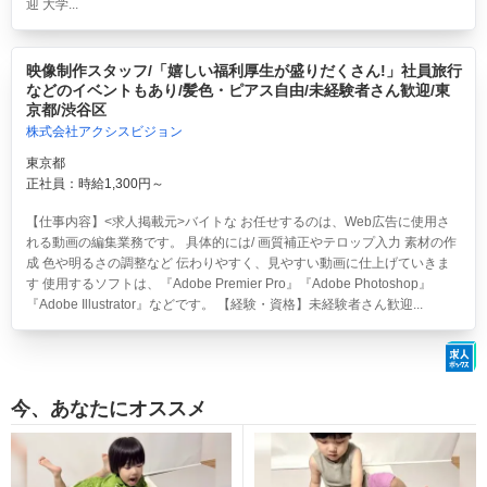
迎 大学...
映像制作スタッフ/「嬉しい福利厚生が盛りだくさん!」社員旅行
などのイベントもあり/髪色・ピアス自由/未経験者さん歓迎/東
京都/渋谷区
株式会社アクシスビジョン
東京都
正社員：時給1,300円～
【仕事内容】<求人掲載元>バイトな お任せするのは、Web広告に使用さ
れる動画の編集業務です。 具体的には/ 画質補正やテロップ入力 素材の作
成 色や明るさの調整など 伝わりやすく、見やすい動画に仕上げていきま
す 使用するソフトは、『Adobe Premier Pro』『Adobe Photoshop』
『Adobe Illustrator』などです。 【経験・資格】未経験者さん歓迎...
今、あなたにオススメ