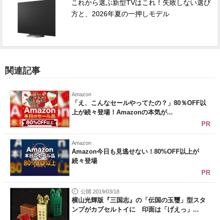
これから選ぶ新型TVはこれ！失敗しない選び
方と、2026年夏の一押しモデル
関連記事
Amazon
「え、こんなセールやってたの？」80％OFF以
上が続々登場！Amazonの本気が...
PR
Amazon
Amazon今日も見逃せない！80%OFF以上が
続々登場
PR
公開 2019/03/18
横山光輝版『三国志』の「伝国の玉璽」型スタ
ンプがカプセルトイに 印面は「げえっ」...