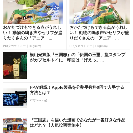
おかたづけもできる点がうれし
おかたづけもできる点がうれし
い！ 動物の鳴き声やセリフが盛
い！ 動物の鳴き声やセリフが盛
りだくさんの「アニア ...
りだくさんの「アニア ...
PR(タカラトミー｜Hugkum)
PR(タカラトミー｜Hugkum)
横山光輝版『三国志』の「伝国の玉璽」型スタンプ
がカプセルトイに 印面は「げえっ」...
FPが解説！Apple製品を分割手数料0円で入手する
方法とは？
PR(Fav-Log)
『三国志』を描いた漫画であなたが一番好きな作品
はどれ？【人気投票実施中】