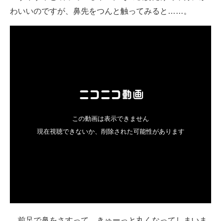
わいいのですが、鼻先をつんと触ってみると……。
ITの今と未来を見通す
スマホと通信の最新トレンド
進化するPCとデバイスの未来
好きが集まる 比べて選べる
ビジネスと働き方のヒント
AI活用のいまが分かる
企業ITのトレンドを詳説
経営リーダーのコミュニティ
マーケ×ITの今がよく分かる
ITエンジニア向け専門サイト
前足で鼻をさすって、きゅーっと丸くなってしまいま