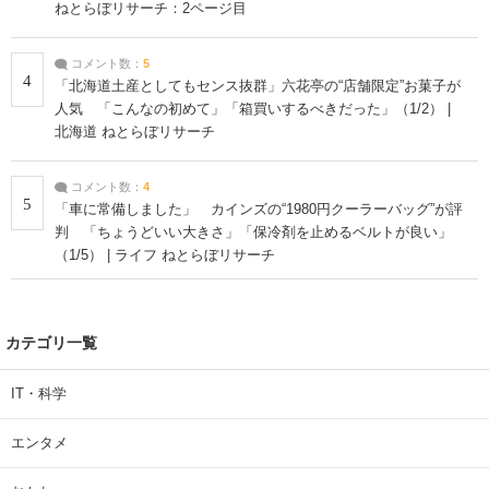
ねとらぼリサーチ：2ページ目
コメント数：
5
4
「北海道土産としてもセンス抜群」六花亭の“店舗限定”お菓子が
人気 「こんなの初めて」「箱買いするべきだった」（1/2） |
北海道 ねとらぼリサーチ
コメント数：
4
5
「車に常備しました」 カインズの“1980円クーラーバッグ”が評
判 「ちょうどいい大きさ」「保冷剤を止めるベルトが良い」
（1/5） | ライフ ねとらぼリサーチ
カテゴリ一覧
IT・科学
エンタメ