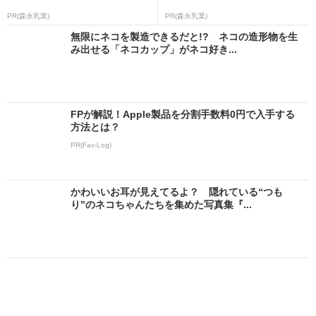
PR(森永乳業)
PR(森永乳業)
無限にネコを製造できるだと!? ネコの造形物を生
み出せる「ネコカップ」がネコ好き...
FPが解説！Apple製品を分割手数料0円で入手する
方法とは？
PR(Fav-Log)
かわいいお耳が見えてるよ？ 隠れている“つも
り”のネコちゃんたちを集めた写真集『...