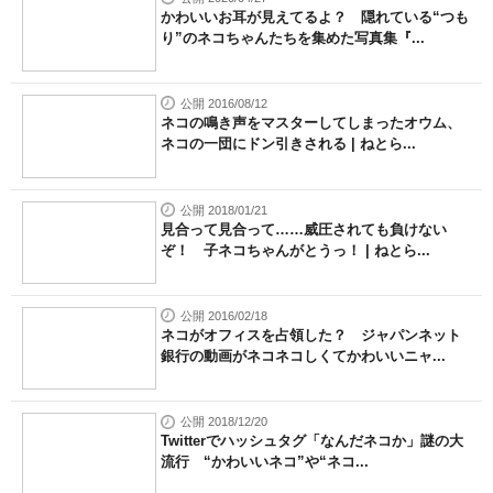
かわいいお耳が見えてるよ？ 隠れている“つも
り”のネコちゃんたちを集めた写真集『...
公開 2016/08/12
ネコの鳴き声をマスターしてしまったオウム、
ネコの一団にドン引きされる | ねとら...
公開 2018/01/21
見合って見合って……威圧されても負けない
ぞ！ 子ネコちゃんがとうっ！ | ねとら...
公開 2016/02/18
ネコがオフィスを占領した？ ジャパンネット
銀行の動画がネコネコしくてかわいいニャ...
公開 2018/12/20
Twitterでハッシュタグ「なんだネコか」謎の大
流行 “かわいいネコ”や“ネコ...