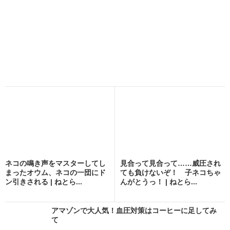
ネコの鳴き声をマスターしてし
見合って見合って……威圧され
まったオウム、ネコの一団にド
ても負けないぞ！ 子ネコちゃ
ン引きされる | ねとら...
んがとうっ！ | ねとら...
アマゾンで大人気！血圧対策はコーヒーに足してみ
て