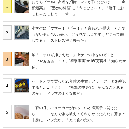
おうちプールに友達を招待→ママが作ったのは……「全
1
部最高」 “圧巻の料理”に「うっひょ～！」「勝手にお
っじゃまっしまーーす！」
小学生に「ママー！ヤギー！」と言われた愛犬→とんで
2
もない姿が480万表示「どう見ても犬ですけど？って顔
してる」「ストレス消え去った」
娘「コオロギ捕まえた！」虫かごの中をのぞくと……
3
「いやぁぁあ！！！」“衝撃事実”が160万再生「知らぬが
仏」
ハードオフで買った23年前の中古カメラ→データを確認
4
すると……「え！」 “衝撃の中身”に「そんなことある
のか」「ドラマのような展開」
「萩の月」のメーカーが作っている洋菓子→開けた
5
ら…… 「なんで誰も教えてくれなかったんだ」驚きの
中身に「バレたか」「えっ食べたい」