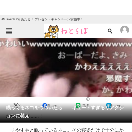
🎁 Switch 2もあたる！ プレゼントキャンペーン実施中！
ねとらぼメニュー
TOP
ニュース
エンタメ
クイズ
グルメ
地域
住まい
教育・育児
動物
リサーチ
2014/01/20 11:00（公開）
X
Share
LINE
hatena
会員記事
眠ってるネコをつついたら……キュートすぎるリアクシ
ョンに萌え
かわいすぎる……！
メディア
すやすやと眠っているネコ。その寝姿だけで十分にか
注目記事を集めた総合ページ