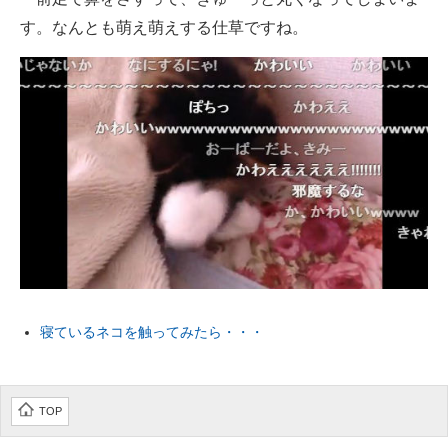
企業向けIT製品の総合サイト
す。なんとも萌え萌えする仕草ですね。
IT製品の技術・比較・事例
製造業のIT導入・活用を支援
モノづくり技術者専門サイト
エレクトロニクス専門サイト
電子設計の基本と応用
エネルギーの専門メディア
建設×テクノロジーの最前線
寝ているネコを触ってみたら・・・
ちょっと気になるネットの話題
TOP