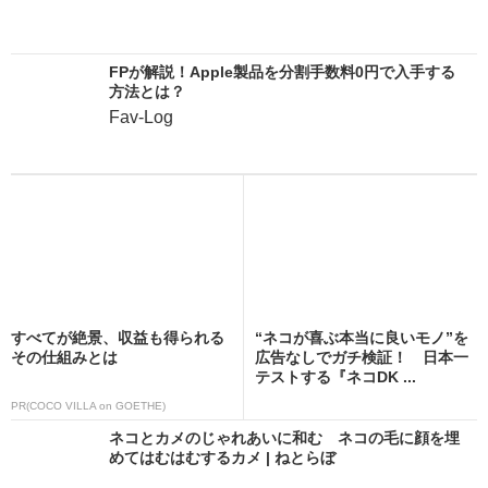
FPが解説！Apple製品を分割手数料0円で入手する
方法とは？
Fav-Log
すべてが絶景、収益も得られる
“ネコが喜ぶ本当に良いモノ”を
その仕組みとは
広告なしでガチ検証！ 日本一
テストする『ネコDK ...
PR(COCO VILLA on GOETHE)
ネコとカメのじゃれあいに和む ネコの毛に顔を埋
めてはむはむするカメ | ねとらぼ