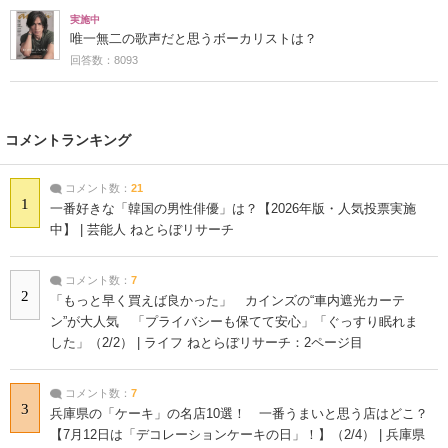
実施中
唯一無二の歌声だと思うボーカリストは？
回答数：8093
コメントランキング
コメント数：
21
1
一番好きな「韓国の男性俳優」は？【2026年版・人気投票実施
中】 | 芸能人 ねとらぼリサーチ
コメント数：
7
2
「もっと早く買えば良かった」 カインズの“車内遮光カーテ
ン”が大人気 「プライバシーも保てて安心」「ぐっすり眠れま
した」（2/2） | ライフ ねとらぼリサーチ：2ページ目
コメント数：
7
3
兵庫県の「ケーキ」の名店10選！ 一番うまいと思う店はどこ？
【7月12日は「デコレーションケーキの日」！】（2/4） | 兵庫県