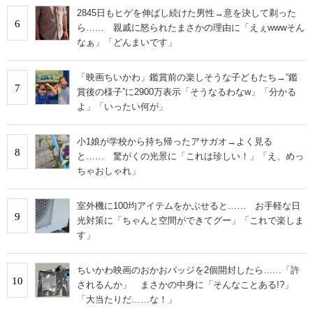
2845日もヒゲを伸ばし続けた男性→意を決して剃った
6
ら…… 親戚に怒られたまさかの理由に「えぇwwwそん
なぁ」「どんまいです」
「映画ちいかわ」鑑賞前の楽しそうな子どもたち→“鑑
7
賞後の様子”に2900万表示「そうなるわなw」「分かる
よ」「いったい何が」
小1娘が学校から持ち帰ったアサガオ→よく見る
8
と…… 驚がくの光景に「これは珍しい！」「え、めっ
ちゃおしゃれ」
室外機に100均アイテムをかぶせると…… お手軽な日
9
光対策に「ちゃんと空間ができてグー」「これで楽しま
す」
ちいかわ映画のおかおバッジを2個開封したら……「許
10
されるんか」 まさかの中身に「そんなことある!?」
「大当たりだ……な！」