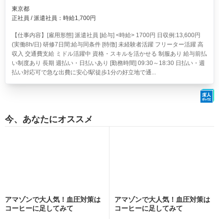
東京都
正社員 / 派遣社員：時給1,700円
【仕事内容】[雇用形態] 派遣社員 [給与] <時給> 1700円 日収例:13,600円
(実働8h/日) 研修7日間:給与同条件 [特徴] 未経験者活躍 フリーター活躍 高
収入 交通費支給 ミドル活躍中 資格・スキルを活かせる 制服あり 給与前払
い制度あり 長期 週払い・日払いあり [勤務時間] 09:30～18:30 日払い・週
払い対応可で急な出費に安心!駅徒歩1分の好立地で通...
今、あなたにオススメ
アマゾンで大人気！血圧対策は
アマゾンで大人気！血圧対策は
コーヒーに足してみて
コーヒーに足してみて