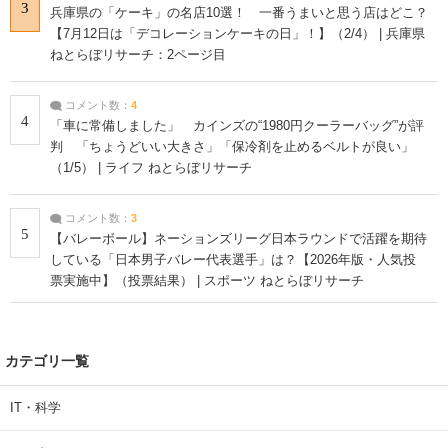
3
兵庫県の「ケーキ」の名店10選！ 一番うまいと思う店はどこ？
【7月12日は「デコレーションケーキの日」！】（2/4） | 兵庫県
ねとらぼリサーチ：2ページ目
コメント数：
4
4
「車に常備しました」 カインズの“1980円クーラーバッグ”が評
判 「ちょうどいい大きさ」「保冷剤を止めるベルトが良い」
（1/5） | ライフ ねとらぼリサーチ
コメント数：
3
5
【バレーボール】ネーションズリーグ日本ラウンドで活躍を期待
している「日本男子バレー代表選手」は？【2026年版・人気投
票実施中】（投票結果） | スポーツ ねとらぼリサーチ
カテゴリ一覧
IT・科学