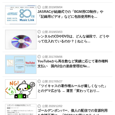
公開 2019/09/04
JASRACが結婚式での「BGM用CD制作」や
「記録用ビデオ」などに包括使用料を...
公開 2019/03/03
レンタルのCDやDVDは、どんな値段で、どうや
って仕入れているのか？ | ねとら...
公開 2017/09/06
YouTubeから再生数など実績に応じて著作権料
支払い 国内2位の楽曲管理社Ne...
公開 2017/05/27
「ツイキャスの著作権ルールが厳しくなった」
とのデマ広がる → 運営「変わっており...
公開 2020/12/02
ゴールデンボンバー、個人の配信での音源利用