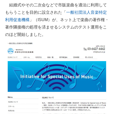
結婚式やその二次会などで市販楽曲を適法に利用して
ITの今と未来を見通す
もらうことを目的に設立された「
一般社団法人音楽特定
利用促進機構
」（ISUM）が、ネット上で楽曲の著作権・
スマホと通信の最新トレンド
著作隣接権の処理を済ませるシステムのテスト運用をこ
進化するPCとデバイスの未来
のほど開始しました。
好きが集まる 比べて選べる
ビジネスと働き方のヒント
AI活用のいまが分かる
企業ITのトレンドを詳説
経営リーダーのコミュニティ
マーケ×ITの今がよく分かる
ITエンジニア向け専門サイト