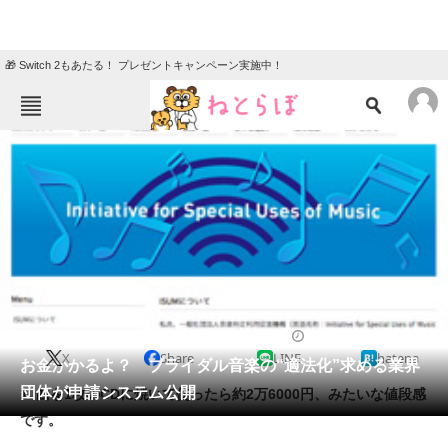
🎁 Switch 2もあたる！ プレゼントキャンペーン実施中！
ねとらぼメニュー
TOP
ニュース
エンタメ
クイズ
グルメ
地域
住まい
教育・育児
動物
リサーチ
2014/01/22 16:30（公開）
X
Share
LINE
hatena
会員記事
お金かかるよ？ ブライダル音楽の“適法化”求める業界
団体が申請システム公開
10曲を1枚のCDに焼いて使ったら約2万6000円、みたいな値段感
メディア
です。
注目記事を集めた総合ページ