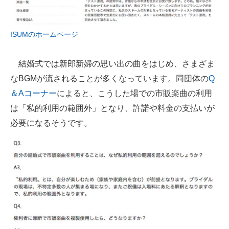
企業向けIT製品の総合サイト
ISUMのホームページ
IT製品の技術・比較・事例
製造業のIT導入・活用を支援
結婚式では新郎新婦の思い出の曲をはじめ、さまざま
なBGMが流されることが多くなっています。同団体の
Q
モノづくり技術者専門サイト
＆Aコーナー
によると、こうした場での市販楽曲の利用
エレクトロニクス専門サイト
は「私的利用の範囲外」となり、許諾や料金の支払いが
電子設計の基本と応用
必要になるそうです。
エネルギーの専門メディア
建設×テクノロジーの最前線
ちょっと気になるネットの話題