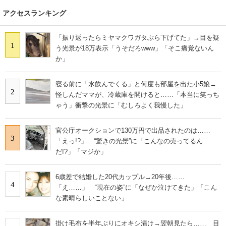
アクセスランキング
「振り返ったらミヤマクワガタぶら下げてた」→目を疑
1
う光景が18万表示「うそだろwww」「そこ痛覚ないん
か」
寝る前に「水飲んでくる」と何度も部屋を出た小5娘→
2
怪しんだママが、冷蔵庫を開けると……「本当に笑っち
ゃう」衝撃の光景に「むしろよく我慢した」
官公庁オークションで130万円で出品されたのは……
3
「えっ!?」 “驚きの光景”に「こんなの売ってるん
だ!?」「マジか」
6歳差で結婚した20代カップル→20年後……
4
「え……」 “現在の姿”に「なぜか泣けてきた」「こん
な素晴らしいことない」
掛け毛布を半年ぶりにオキシ漬け→翌朝見たら…… 目