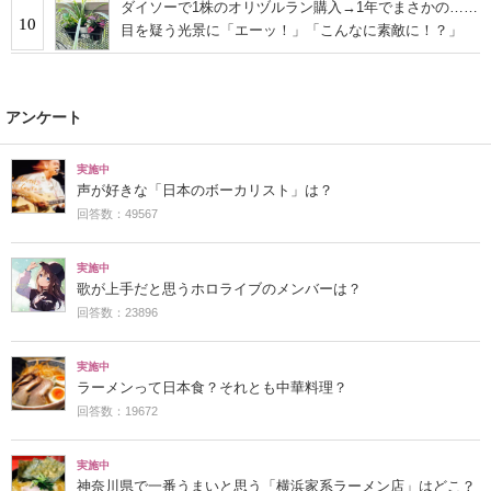
ダイソーで1株のオリヅルラン購入→1年でまさかの……
10
目を疑う光景に「エーッ！」「こんなに素敵に！？」
アンケート
実施中
声が好きな「日本のボーカリスト」は？
回答数：49567
実施中
歌が上手だと思うホロライブのメンバーは？
回答数：23896
実施中
ラーメンって日本食？それとも中華料理？
回答数：19672
実施中
神奈川県で一番うまいと思う「横浜家系ラーメン店」はどこ？