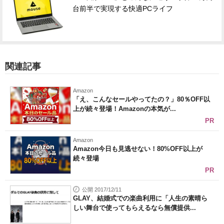
台前半で実現する快適PCライフ
関連記事
Amazon
「え、こんなセールやってたの？」80％OFF以
上が続々登場！Amazonの本気が...
PR
Amazon
Amazon今日も見逃せない！80%OFF以上が
続々登場
PR
公開 2017/12/11
GLAY、結婚式での楽曲利用に「人生の素晴ら
しい舞台で使ってもらえるなら無償提供...