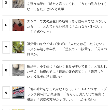
5
を疑う光景に「嘘だと言ってくれ」「うちの毛布も怖く
なってきた」と627万表示
スシローで夫の誕生日を祝福→妻が自転車で取りに行っ
6
たら…… とんでもない光景に「これならバレない」
「ええ嫁やな～」
祖父母のキウイ畑の“惨状”に「人だとは思いたくない」
7
→孫が再起し半年後……「監視カメラ設置を」「周りの
雑草が」
散歩中、小学生に「ぬいぐるみが歩いてる！」と言われ
8
た子犬 納得の姿に「最高の褒め言葉！」「遭遇した
い」投稿者に話を聞いた
「他の時計をする気がなくなる」G-SHOCKの“オールブ
9
ラック腕時計”が高評価 「ちらっと見ただけで確実に
視認」「実物の方がカッコいい」「しかも軽い」