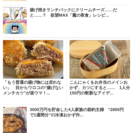
揚げ焼きランチパックにクリームチーズ……だ
と……？ 欲望MAX「魔の夜食」レシピ...
「もう普通の揚げ物には戻れな
こんにゃくをお弁当のメインお
い」 目からウロコの“揚げない
かず、カツにすると…… 1人分
メンチカツ”が楽ウマ！...
150円の斬新なアイデ...
3000万円を貯金した4人家族の節約主婦 “2800円
で1週間分”の冷凍おかず作...