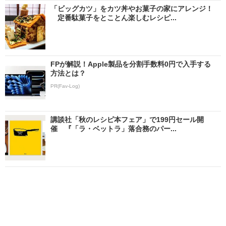
「ビッグカツ」をカツ丼やお菓子の家にアレンジ！
定番駄菓子をとことん楽しむレシピ...
FPが解説！Apple製品を分割手数料0円で入手する
方法とは？
PR(Fav-Log)
講談社「秋のレシピ本フェア」で199円セール開
催 『「ラ・ベットラ」落合務のパー...