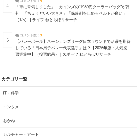
コメント数：
4
4
「車に常備しました」 カインズの“1980円クーラーバッグ”が評
判 「ちょうどいい大きさ」「保冷剤を止めるベルトが良い」
（1/5） | ライフ ねとらぼリサーチ
コメント数：
3
5
【バレーボール】ネーションズリーグ日本ラウンドで活躍を期待
している「日本男子バレー代表選手」は？【2026年版・人気投
票実施中】（投票結果） | スポーツ ねとらぼリサーチ
カテゴリ一覧
IT・科学
エンタメ
おかね
カルチャー・アート