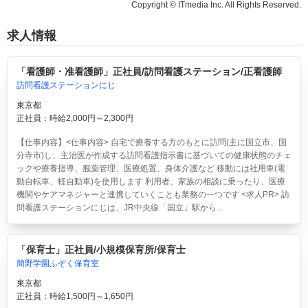
Copyright © ITmedia Inc. All Rights Reserved.
求人情報
「看護師・准看護師」正社員/訪問看護ステーション/正看護師
訪問看護ステーションにじ
東京都
正社員：時給2,000円～2,300円
【仕事内容】<仕事内容> 自宅で療養する方のもとに訪問(主に国立市、国
分寺市)し、主治医が作成する訪問看護指示書に基づいての健康状態のチェ
ックや療養指導、服薬管理、医療処置、身体介護など 移動には社用車(電
動自転車、軽自動車)を使用します 利用者、家族の相談に乗ったり、医療
機関やケアマネジャーと連携していくことも業務の一つです <求人PR> 訪
問看護ステーションにじは、JR中央線「国立」駅から...
「保育士」正社員/小規模保育所/保育士
簡野学園ふぞく保育室
東京都
正社員：時給1,500円～1,650円