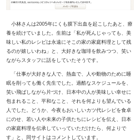
企業向けIT製品の総合サイト
IT製品の技術・比較・事例
小林さんは2005年にくも膜下出血を起こしたあと、療
養を続けていました。生前は「私が死んじゃっても、美
製造業のIT導入・活用を支援
味しい私のレシピは永遠にそこの家の家庭料理として残
モノづくり技術者専門サイト
るのが嬉しいわね」と、大好きな珈琲を飲みつつ、笑い
ながらスタッフに話をしていたそうです。
エレクトロニクス専門サイト
「仕事が大好きな人で、熱血で、人や動物のために睡
電子設計の基本と応用
眠を削っても働く先生でした。過酷なスケジュールを、
エネルギーの専門メディア
笑い飛ばしながら片づけ、日本中の人が美味しい幸せに
包まれること、平和なこと、それを何よりも望んでいる
建設×テクノロジーの最前線
人でした。どうか、今夜もおいしいカツ代レシピを食卓
ちょっと気になるネットの話題
にのせ、若い人や未来の子供たちにレシピを伝え、日本
の家庭料理を伝承していっていただけたら、何よりで
す」と、同サイトはコメントしています。