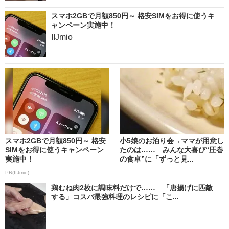
スマホ2GBで月額850円～ 格安SIMをお得に使うキ
ャンペーン実施中！
IIJmio
スマホ2GBで月額850円～ 格安
小5娘のお泊り会→ママが用意し
SIMをお得に使うキャンペーン
たのは…… みんな大喜び“圧巻
実施中！
の食卓”に「ずっと見...
PR(IIJmio)
鶏むね肉2枚に調味料だけで…… 「唐揚げに匹敵
する」コスパ最強料理のレシピに「こ...