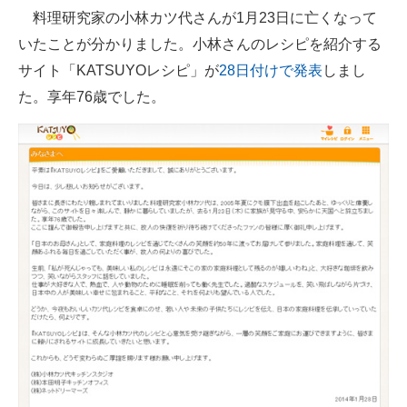
料理研究家の小林カツ代さんが1月23日に亡くなって
ITの今と未来を見通す
いたことが分かりました。小林さんのレシピを紹介する
サイト「KATSUYOレシピ」が
28日付けで発表
しまし
スマホと通信の最新トレンド
た。享年76歳でした。
進化するPCとデバイスの未来
好きが集まる 比べて選べる
ビジネスと働き方のヒント
AI活用のいまが分かる
企業ITのトレンドを詳説
経営リーダーのコミュニティ
マーケ×ITの今がよく分かる
ITエンジニア向け専門サイト