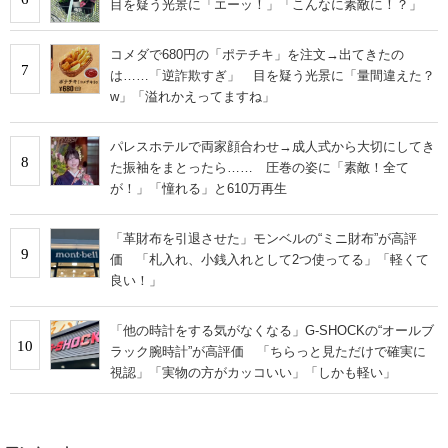
目を疑う光景に「エーッ！」「こんなに素敵に！？」
コメダで680円の「ポテチキ」を注文→出てきたの
7
は……「逆詐欺すぎ」 目を疑う光景に「量間違えた？
w」「溢れかえってますね」
パレスホテルで両家顔合わせ→成人式から大切にしてき
8
た振袖をまとったら…… 圧巻の姿に「素敵！全て
が！」「憧れる」と610万再生
「革財布を引退させた」モンベルの“ミニ財布”が高評
9
価 「札入れ、小銭入れとして2つ使ってる」「軽くて
良い！」
「他の時計をする気がなくなる」G-SHOCKの“オールブ
10
ラック腕時計”が高評価 「ちらっと見ただけで確実に
視認」「実物の方がカッコいい」「しかも軽い」