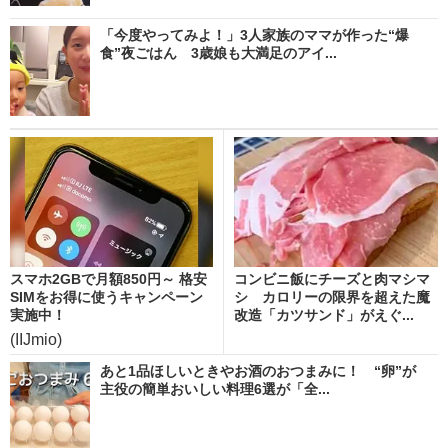
「今度やってみよ！」3人家族のママが作った“爆
食”夜ごはん 3歳娘も大満足のアイ...
スマホ2GBで月額850円～ 格安
コンビニ飯にチーズと肉マシマ
SIMをお得に使うキャンペーン
シ カロリーの限界を超えた魔
実施中！
改造「カツサンド」がえぐ...
(IIJmio)
あと1品ほしいときやお酒のおつまみに！ “卵”が
主役の簡単おいしい料理6選が「全...