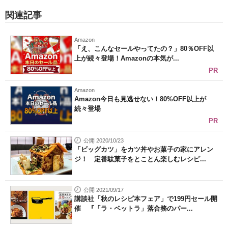
関連記事
Amazon
「え、こんなセールやってたの？」80％OFF以
上が続々登場！Amazonの本気が...
PR
Amazon
Amazon今日も見逃せない！80%OFF以上が
続々登場
PR
公開 2020/10/23
「ビッグカツ」をカツ丼やお菓子の家にアレン
ジ！ 定番駄菓子をとことん楽しむレシピ...
公開 2021/09/17
講談社「秋のレシピ本フェア」で199円セール開
催 『「ラ・ベットラ」落合務のパー...