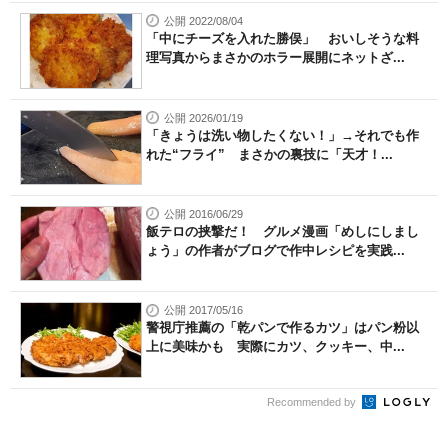
公開 2022/08/04
「中にチーズを入れた勝俣」 おいしそうな料
理写真からまさかのホラー展開にネットざ...
公開 2026/01/19
「きょうは洗い物したくない！」→それでも作
れた“フライ” まさかの裏技に「天才！...
公開 2016/06/29
飯テロの挟撃だ！ グルメ漫画「めしにしまし
ょう」の作者がブログで作中レシピを実践...
公開 2017/05/16
警視庁推薦の「乾パンで作るカツ」はパン粉以
上に美味かも 実際にカツ、クッキー、中...
Recommended by