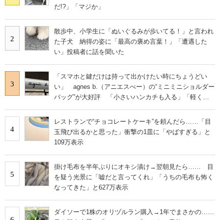
だ!?」「マジか」
散歩中、小学生に「ぬいぐるみが歩いてる！」と言われ
2
た子犬 納得の姿に「最高の褒め言葉！」「遭遇した
い」投稿者に話を聞いた
「スマホと鍵だけは持って出かけたい時にちょうどい
3
い」 agnes b.（アニエスべー）の“ミニミニショルダー
バッグ”が大好評 「小さいハンカチも入る」「軽くて
旅行でも活躍します
レストランで“チョコレートケーキ”を頼んだら……「目
4
玉飛び出るかと思った」衝撃の1皿に「やばすぎる」と
109万表示
掛け毛布を半年ぶりにオキシ漬け→翌朝見たら…… 目
5
を疑う光景に「嘘だと言ってくれ」「うちの毛布も怖く
なってきた」と627万表示
ダイソーで1株のオリヅルラン購入→1年でまさかの……
6