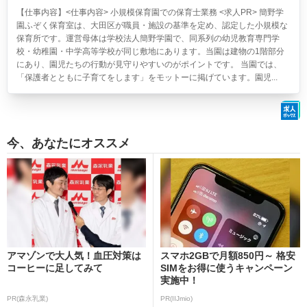
【仕事内容】<仕事内容> 小規模保育園での保育士業務 <求人PR> 簡野学
園ふぞく保育室は、大田区が職員・施設の基準を定め、認定した小規模な
保育所です。運営母体は学校法人簡野学園で、同系列の幼児教育専門学
校・幼稚園・中学高等学校が同じ敷地にあります。当園は建物の1階部分
にあり、園児たちの行動が見守りやすいのがポイントです。 当園では、
「保護者とともに子育てをします」をモットーに掲げています。園児...
今、あなたにオススメ
アマゾンで大人気！血圧対策は
スマホ2GBで月額850円～ 格安
コーヒーに足してみて
SIMをお得に使うキャンペーン
実施中！
PR(森永乳業)
PR(IIJmio)