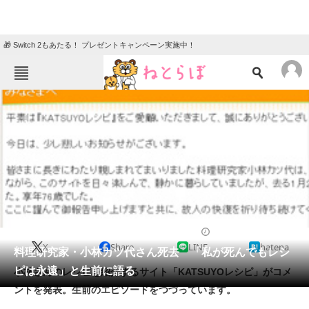
🎁 Switch 2もあたる！ プレゼントキャンペーン実施中！
ねとらぼメニュー
TOP
ニュース
エンタメ
クイズ
グルメ
地域
住まい
教育・育児
動物
リサーチ
2014/01/28 20:32（公開）
X
Share
LINE
hatena
会員記事
料理研究家・小林カツ代さん死去 「私が死んでもレシ
ピは永遠」と生前に語る
小林さんのレシピを紹介するサイト「KATSUYOレシピ」がコメ
メディア
ントを発表。生前のエピソードをつづっています。
注目記事を集めた総合ページ