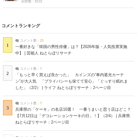
回答数：8132
コメントランキング
コメント数：
21
1
一番好きな「韓国の男性俳優」は？【2026年版・人気投票実施
中】 | 芸能人 ねとらぼリサーチ
コメント数：
7
2
「もっと早く買えば良かった」 カインズの“車内遮光カーテ
ン”が大人気 「プライバシーも保てて安心」「ぐっすり眠れま
した」（2/2） | ライフ ねとらぼリサーチ：2ページ目
コメント数：
7
3
兵庫県の「ケーキ」の名店10選！ 一番うまいと思う店はどこ？
【7月12日は「デコレーションケーキの日」！】（2/4） | 兵庫県
ねとらぼリサーチ：2ページ目