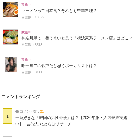
実施中
ラーメンって日本食？それとも中華料理？
回答数：19675
実施中
神奈川県で一番うまいと思う「横浜家系ラーメン店」はどこ？
回答数：8513
実施中
唯一無二の歌声だと思うボーカリストは？
回答数：8141
コメントランキング
コメント数：
21
1
一番好きな「韓国の男性俳優」は？【2026年版・人気投票実施
中】 | 芸能人 ねとらぼリサーチ