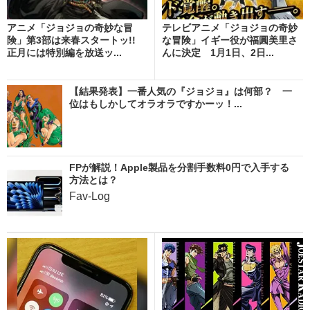
アニメ「ジョジョの奇妙な冒
テレビアニメ「ジョジョの奇妙
険」第3部は来春スタートッ!!
な冒険」イギー役が福圓美里さ
正月には特別編を放送ッ...
んに決定 1月1日、2日...
【結果発表】一番人気の『ジョジョ』は何部？ 一
位はもしかしてオラオラですかーッ！...
FPが解説！Apple製品を分割手数料0円で入手する
方法とは？
Fav-Log