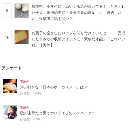
散歩中、小学生に「ぬいぐるみが歩いてる！」と言われ
9
た子犬 納得の姿に「最高の褒め言葉！」「遭遇した
い」投稿者に話を聞いた
お菓子の空き缶にロープを貼り付けていくと…… 完成
10
したまさかの収納アイテムに「素敵な才能」「これいい
ね」【海外】
アンケート
実施中
声が好きな「日本のボーカリスト」は？
回答数：49569
実施中
歌が上手だと思うホロライブのメンバーは？
回答数：23900