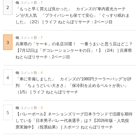
コメント数：
7
2
「もっと早く買えば良かった」 カインズの“車内遮光カーテ
ン”が大人気 「プライバシーも保てて安心」「ぐっすり眠れま
した」（2/2） | ライフ ねとらぼリサーチ：2ページ目
コメント数：
7
3
兵庫県の「ケーキ」の名店10選！ 一番うまいと思う店はどこ？
【7月12日は「デコレーションケーキの日」！】（2/4） | 兵庫県
ねとらぼリサーチ：2ページ目
コメント数：
4
4
「車に常備しました」 カインズの“1980円クーラーバッグ”が評
判 「ちょうどいい大きさ」「保冷剤を止めるベルトが良い」
（1/5） | ライフ ねとらぼリサーチ
コメント数：
3
5
【バレーボール】ネーションズリーグ日本ラウンドで活躍を期待
している「日本男子バレー代表選手」は？【2026年版・人気投
票実施中】（投票結果） | スポーツ ねとらぼリサーチ