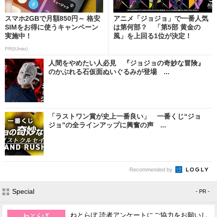
スマホ2GBで月額850円～ 格安
アニメ「ジョジョ」で一番人気
SIMをお得に使うキャンペーン
は第何部？ 「第5部 黄金の
実施中！
風」を上回る1位が決定！
PR(IIJmio)
人間をやめたい人必見 『ジョジョの奇妙な冒険』
のかぶれる石仮面ぬいぐるみが登場 ...
「ラストワン賞が史上一番良い」 一番くじ“ジョ
ジョ”の全ラインアップに興奮の声 ...
Recommended by
Special
- PR -
ねとらぼ 読者アンケートにご協力をお願いし