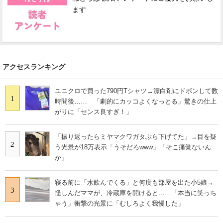
ます
アクセスランキング
ユニクロで買った790円Tシャツ→漂白剤にドボンして数
1
時間後…… 「劇的にカッコよくなっとる」驚きの仕上
がりに「センス良すぎ！」
「振り返ったらミヤマクワガタぶら下げてた」→目を疑
2
う光景が18万表示「うそだろwww」「そこ痛覚ないん
か」
寝る前に「水飲んでくる」と何度も部屋を出た小5娘→
3
怪しんだママが、冷蔵庫を開けると……「本当に笑っち
ゃう」衝撃の光景に「むしろよく我慢した」