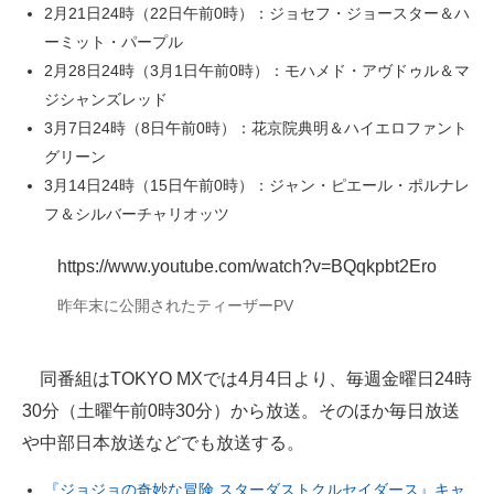
2月21日24時（22日午前0時）：ジョセフ・ジョースター＆ハ
企業向けIT製品の総合サイト
ーミット・パープル
2月28日24時（3月1日午前0時）：モハメド・アヴドゥル＆マ
IT製品の技術・比較・事例
ジシャンズレッド
製造業のIT導入・活用を支援
3月7日24時（8日午前0時）：花京院典明＆ハイエロファント
グリーン
モノづくり技術者専門サイト
3月14日24時（15日午前0時）：ジャン・ピエール・ポルナレ
フ＆シルバーチャリオッツ
エレクトロニクス専門サイト
電子設計の基本と応用
https://www.youtube.com/watch?v=BQqkpbt2Ero
昨年末に公開されたティーザーPV
エネルギーの専門メディア
建設×テクノロジーの最前線
同番組はTOKYO MXでは4月4日より、毎週金曜日24時
ちょっと気になるネットの話題
30分（土曜午前0時30分）から放送。そのほか毎日放送
や中部日本放送などでも放送する。
『ジョジョの奇妙な冒険 スターダストクルセイダース』キャ