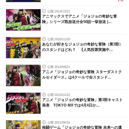
PR
公開 2014/12/21
アニマックスでアニメ「ジョジョの奇妙な冒
険」シリーズ既放送分全50話一挙放送 |...
公開 2020/11/25
あなたが好きなジョジョの奇妙な冒険（第3部）
のスタンドはどれ？ 【人気投票実施中...
公開 2014/06/21
アニメ「ジョジョの奇妙な冒険 スターダストク
ルセイダース」は4クールで全スタンド...
公開 2013/12/22
アニメ「ジョジョの奇妙な冒険」第3部キャスト
発表 TOKYO MXでは4月4日か...
公開 2021/06/16
格闘ゲーム「ジョジョの奇妙な冒険 未来への遺