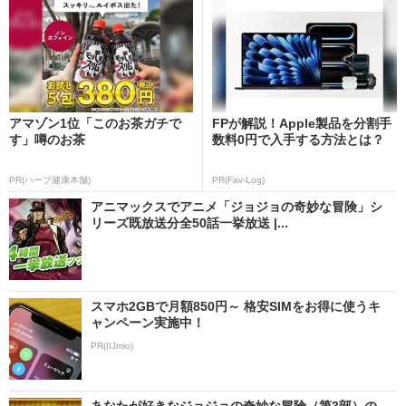
アマゾン1位「このお茶ガチで
FPが解説！Apple製品を分割手
す」噂のお茶
数料0円で入手する方法とは？
PR(ハーブ健康本舗)
PR(Fav-Log)
アニマックスでアニメ「ジョジョの奇妙な冒険」シ
リーズ既放送分全50話一挙放送 |...
スマホ2GBで月額850円～ 格安SIMをお得に使うキ
ャンペーン実施中！
PR(IIJmio)
あなたが好きなジョジョの奇妙な冒険（第3部）の