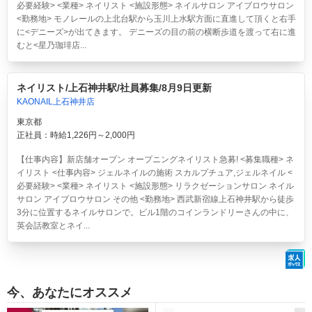
必要経験> <業種> ネイリスト <施設形態> ネイルサロン アイブロウサロン
<勤務地> モノレールの上北台駅から玉川上水駅方面に直進して頂くと右手
に<デニーズ>が出てきます。 デニーズの目の前の横断歩道を渡って右に進
むと<星乃珈琲店...
ネイリスト/上石神井駅/社員募集/8月9日更新
KAONAIL上石神井店
東京都
正社員：時給1,226円～2,000円
【仕事内容】新店舗オープン オープニングネイリスト急募! <募集職種> ネ
イリスト <仕事内容> ジェルネイルの施術 スカルプチュア,ジェルネイル <
必要経験> <業種> ネイリスト <施設形態> リラクゼーションサロン ネイル
サロン アイブロウサロン その他 <勤務地> 西武新宿線上石神井駅から徒歩
3分に位置するネイルサロンで。ビル1階のコインランドリーさんの中に、
英会話教室とネイ...
今、あなたにオススメ