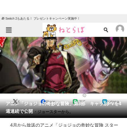
🎁 Switch 2もあたる！ プレゼントキャンペーン実施中！
ねとらぼメニュー
TOP
ニュース
エンタメ
クイズ
グルメ
地域
住まい
教育・育児
動物
リサーチ
2014/02/21 20:16（公開）
X
Share
LINE
hatena
会員記事
アニメ「ジョジョの奇妙な冒険」第3部 キャラ別PVを4
週連続で公開
まずはジョセフ・ジョースターから。
メディア
4月から放送のアニメ「ジョジョの奇妙な冒険 スター
注目記事を集めた総合ページ