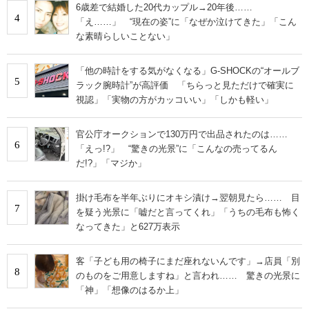
6歳差で結婚した20代カップル→20年後……
4
「え……」 “現在の姿”に「なぜか泣けてきた」「こん
な素晴らしいことない」
「他の時計をする気がなくなる」G-SHOCKの“オールブ
5
ラック腕時計”が高評価 「ちらっと見ただけで確実に
視認」「実物の方がカッコいい」「しかも軽い」
官公庁オークションで130万円で出品されたのは……
6
「えっ!?」 “驚きの光景”に「こんなの売ってるん
だ!?」「マジか」
掛け毛布を半年ぶりにオキシ漬け→翌朝見たら…… 目
7
を疑う光景に「嘘だと言ってくれ」「うちの毛布も怖く
なってきた」と627万表示
客「子ども用の椅子にまだ座れないんです」→店員「別
8
のものをご用意しますね」と言われ…… 驚きの光景に
「神」「想像のはるか上」