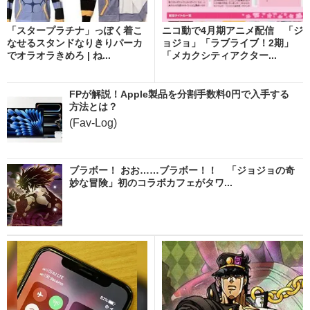
「スタープラチナ」っぽく着こ
ニコ動で4月期アニメ配信 「ジ
なせるスタンドなりきりパーカ
ョジョ」「ラブライブ！2期」
でオラオラきめろ | ね...
「メカクシティアクター...
FPが解説！Apple製品を分割手数料0円で入手する
方法とは？
(Fav-Log)
ブラボー！ おお……ブラボー！！ 「ジョジョの奇
妙な冒険」初のコラボカフェがタワ...