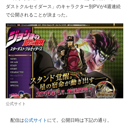
ダストクルセイダース」のキャラクター別PVが4週連続
ITの今と未来を見通す
で公開されることが決まった。
スマホと通信の最新トレンド
進化するPCとデバイスの未来
好きが集まる 比べて選べる
ビジネスと働き方のヒント
AI活用のいまが分かる
企業ITのトレンドを詳説
経営リーダーのコミュニティ
公式サイト
マーケ×ITの今がよく分かる
配信は
公式サイト
にて。公開日時は下記の通り。
ITエンジニア向け専門サイト