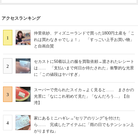
アクセスランキング
仲里依紗、ディズニーランドで買った1800円土産を「こ
1
れは買わなきゃでしょ！」 「すっごい上手お買い物」
と自画自賛
セカストに50着以上の服を買取依頼→渡されたレシート
2
は…… 「支払いまで何日か待たされた」衝撃的な光景
に「この値段はヤバすぎ」
スーパーで売られたスイカ→よく見ると…… まさかの
3
光景に「なにこれ初めて見た」「なんだろう…」【台
湾】
家にあるミニハギレ→“セリアのリング”を付けた
4
ら…… 完成したアイテムに「雨の日でもテンション上
がりますね」