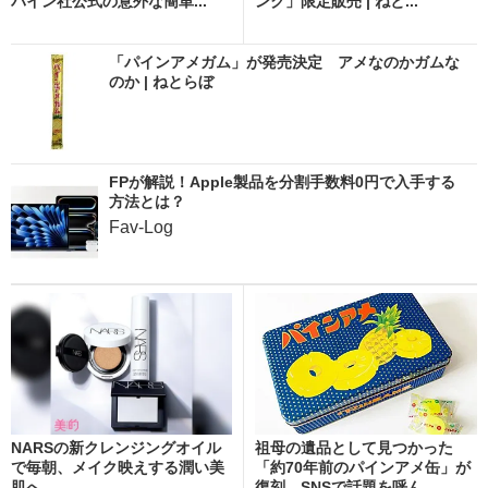
パイン社公式の意外な簡単...
ンク」限定販売 | ねと...
「パインアメガム」が発売決定 アメなのかガムな
のか | ねとらぼ
FPが解説！Apple製品を分割手数料0円で入手する
方法とは？
Fav-Log
NARSの新クレンジングオイル
祖母の遺品として見つかった
で毎朝、メイク映えする潤い美
「約70年前のパインアメ缶」が
肌へ
復刻 SNSで話題を呼ん...