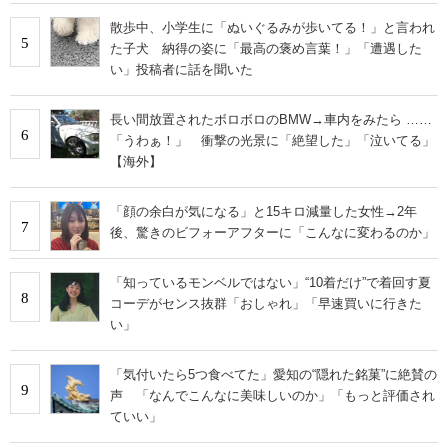
散歩中、小学生に「ぬいぐるみが歩いてる！」と言われ
5
た子犬 納得の姿に「最高の褒め言葉！」「遭遇した
い」投稿者に話を聞いた
長い間放置されたボロボロのBMW→車内をみたら ……
6
「うわぁ！」 衝撃の光景に「絶望した」「泣いてる」
【海外】
「顔の余白が気になる」と15キロ減量した女性→2年
7
後、驚きのビフォーアフターに「こんなに変わるのか」
「知っているモンベルではない」“10着だけ”で着回す夏
8
コーデがセンス抜群「おしゃれ」「早速買いに行きた
い」
「気付いたら5つ食べてた」愛知の“隠れた銘菓”に絶賛の
9
声 「なんでこんなに美味しいのか」「もっと評価され
ていい」