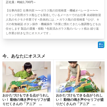
正社員：時給1,700円～
【仕事内容】仕事内容:〜〜ガラス瓶の目視検査・機械オペレーター〜〜
ドリンク剤用ガラス瓶などを製造しているメーカーでのお仕事 未経験歓迎
人気のモクモク作業です <具体的には…> ガラス瓶の目視検査 └ひび、キ
ズの有無確認 ボタン操作・機械操作 └作業に慣れてきたら微調整などをお
任せします 製品の運搬・移動 └包装済みガラス瓶のパレット積み 繰り返
し作業が好きな方にオススメです...
今、あなたにオススメ
おかたづけもできる点がうれし
おかたづけもできる点がうれし
い！ 動物の鳴き声やセリフが盛
い！ 動物の鳴き声やセリフが盛
りだくさんの「アニア ...
りだくさんの「アニア ...