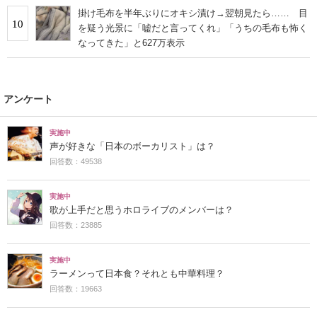
掛け毛布を半年ぶりにオキシ漬け→翌朝見たら…… 目
10
を疑う光景に「嘘だと言ってくれ」「うちの毛布も怖く
なってきた」と627万表示
アンケート
実施中
声が好きな「日本のボーカリスト」は？
回答数：49538
実施中
歌が上手だと思うホロライブのメンバーは？
回答数：23885
実施中
ラーメンって日本食？それとも中華料理？
回答数：19663