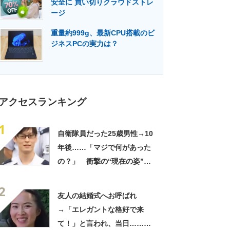
安全に 買い切りクラウドストレ
門メディア
建設×テクノロジーの最前線
ージ
重量約999g、最新CPU搭載のビ
ジネスPCの実力は？
アクセスランキング
1
自衛隊員だった25歳男性→10
年後……「マジで何があった
の？」 衝撃の“現在の姿”が
180万再生「別人…？」「好
2
きに生きんしゃい」
友人の結婚式へお呼ばれ
→「エレガントな格好で来
て！」と言われ、当日……ま