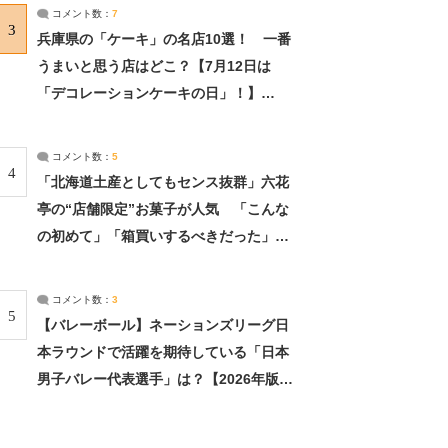
サーチ：2ページ目
コメント数：
7
3
兵庫県の「ケーキ」の名店10選！ 一番
うまいと思う店はどこ？【7月12日は
「デコレーションケーキの日」！】
（2/4） | 兵庫県 ねとらぼリサーチ：2ペ
ージ目
コメント数：
5
4
「北海道土産としてもセンス抜群」六花
亭の“店舗限定”お菓子が人気 「こんな
の初めて」「箱買いするべきだった」
（1/2） | 北海道 ねとらぼリサーチ
コメント数：
3
5
【バレーボール】ネーションズリーグ日
本ラウンドで活躍を期待している「日本
男子バレー代表選手」は？【2026年版・
人気投票実施中】（投票結果） | スポー
ツ ねとらぼリサーチ