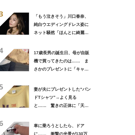
さかの参列姿に「いやすごお
3
おお！」「天才」【海外】
「もう泣きそう」川口春奈、
純白ウエディングドレス姿に
ネット騒然「ほんとに綺麗」
「この笑顔が切なすぎる」
4
17歳長男の誕生日、母が自販
機で買ってきたのは…… ま
さかのプレゼントに「キャー
ーー！！」「2年後に絶対に真
5
似したい」
妻が夫にプレゼントした“バン
ドTシャツ”→よく見る
と…… 驚きの正体に「天
才!!!!」「お金払うから作って
6
ほしいレベル」
車に乗ろうとしたら、ドア
に…… 衝撃の光景が130万