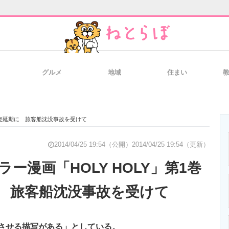
グルメ
地域
住まい
と未来を見通す
スマホと通信の最新トレンド
進化するPCとデ
が発売延期に 旅客船沈没事故を受けて
のいまが分かる
企業ITのトレンドを詳説
経営リーダーの
2014/04/25 19:54（公開）
2014/04/25 19:54（更新）
ー漫画「HOLY HOLY」第1巻
 旅客船沈没事故を受けて
T製品の総合サイト
IT製品の技術・比較・事例
製造業のIT導入
させる描写がある」としている。