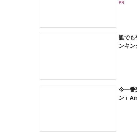
PR
誰でも
ンキング
今一番
ン」Am