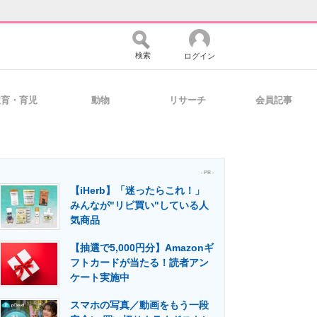
検索
ログイン
教育・育児
動物
リサーチ
会員記事
バイスの未来
好きが集まる 比べて選べる
- PR -
【iHerb】「迷ったらこれ！」
コミュニティ
マーケ×ITの今がよく分かる
みんなが"リピ買い"している人
気商品
【抽選で5,000円分】Amazonギ
・活用を支援
フトカードが当たる！読者アン
ケート実施中
スマホの写真／動画をもう一段