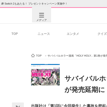
🎁 Switch 2もあたる！ プレゼントキャンペーン実施中！
メディア
TOP
ニュース
エンタメ
クイズ
注目記事を集めた総合ページ
ITの今
TOP
>
サバイバルホラー漫画「HOLY HOLY」第1巻
ビジネスと働き方のヒント
AI活用
サバイバルホラ
が発売延期に
ITエンジニア向け専門サイト
企業向けI
出版社は「第1話に今回発生した事故を想起