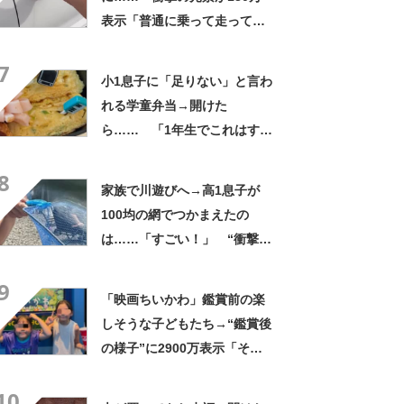
表示「普通に乗って走ってた
やん」「どうやって入った
7
の!?」
小1息子に「足りない」と言わ
れる学童弁当→開けた
ら…… 「1年生でこれはすご
い」まさかの中身に「大ご馳
8
走」「うちの高校生男子より
家族で川遊びへ→高1息子が
多い」
100均の網でつかまえたの
は……「すごい！」 “衝撃の
光景”に「めっちゃ大きい！」
9
「楽しそう」
「映画ちいかわ」鑑賞前の楽
しそうな子どもたち→“鑑賞後
の様子”に2900万表示「そう
なるわなw」「分かるよ」
10
「いったい何が」