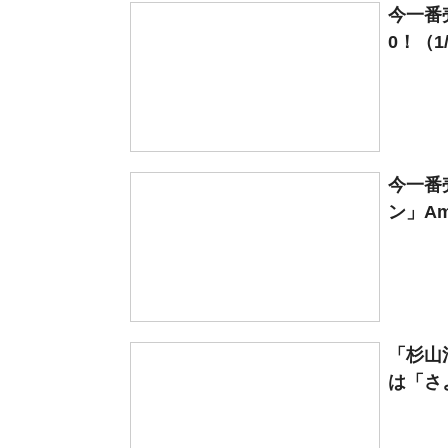
今一番
0！（1/2
今一番
ン」Am
「杉山
は「さ