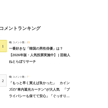
コメントランキング
コメント数：
21
1
一番好きな「韓国の男性俳優」は？
【2026年版・人気投票実施中】 | 芸能人
ねとらぼリサーチ
コメント数：
7
2
「もっと早く買えば良かった」 カイン
ズの“車内遮光カーテン”が大人気 「プ
ライバシーも保てて安心」「ぐっすり眠
れました」（2/2） | ライフ ねとらぼリ