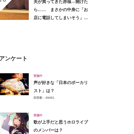
夫が買ってきた赤福→開けた
ら…… まさかの中身に「お
店に電話してしまいそう」
「さすがに初めて見ました
笑」と107万表示
アンケート
実施中
声が好きな「日本のボーカリ
スト」は？
回答数：49461
実施中
歌が上手だと思うホロライブ
のメンバーは？