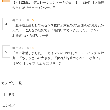
【7月12日は「デコレーションケーキの日」！】（2/4） | 兵庫県
ねとらぼリサーチ：2ページ目
コメント数：
5
4
「北海道土産としてもセンス抜群」六花亭の“店舗限定”お菓子が
人気 「こんなの初めて」「箱買いするべきだった」（1/2） |
北海道 ねとらぼリサーチ
コメント数：
4
5
「車に常備しました」 カインズの“1980円クーラーバッグ”が評
判 「ちょうどいい大きさ」「保冷剤を止めるベルトが良い」
（1/5） | ライフ ねとらぼリサーチ
カテゴリ一覧
IT・科学
エンタメ