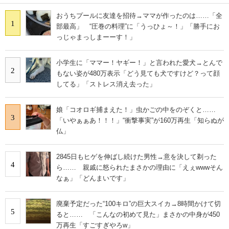
おうちプールに友達を招待→ママが作ったのは……「全
1
部最高」 “圧巻の料理”に「うっひょ～！」「勝手にお
っじゃまっしまーーす！」
小学生に「ママー！ヤギー！」と言われた愛犬→とんで
2
もない姿が480万表示「どう見ても犬ですけど？って顔
してる」「ストレス消え去った」
娘「コオロギ捕まえた！」虫かごの中をのぞくと……
3
「いやぁぁあ！！！」“衝撃事実”が160万再生「知らぬが
仏」
2845日もヒゲを伸ばし続けた男性→意を決して剃った
4
ら…… 親戚に怒られたまさかの理由に「えぇwwwそん
なぁ」「どんまいです」
廃棄予定だった“100キロ”の巨大スイカ→8時間かけて切
5
ると…… 「こんなの初めて見た」まさかの中身が450
万再生「すごすぎやろw」