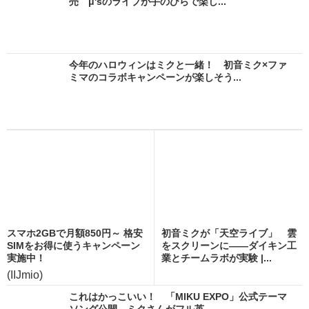
売 μ'sのライブが手のひらで楽し...
今年のハロウィンはミクと一緒！ 初音ミク×ファ
ミマのコラボキャンペーンが楽しそう...
スマホ2GBで月額850円～ 格安
初音ミクが「天空ライブ」 雲
SIMをお得に使うキャンペーン
をスクリーンに――ダイキン工
実施中！
業とチームラボが実験 |...
(IIJmio)
これはかっこいい！ 「MIKU EXPO」公式テーマ
ソング公開 ミクさんがフル英...