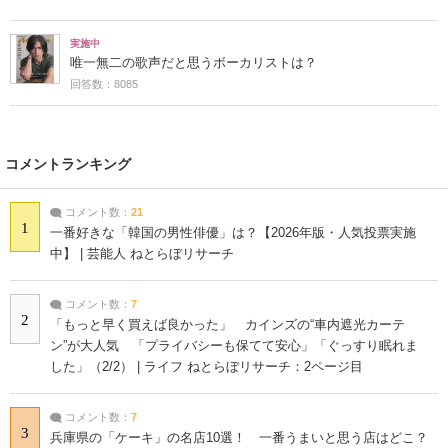
実施中
唯一無二の歌声だと思うボーカリストは？
回答数：8085
コメントランキング
コメント数：
21
1
一番好きな「韓国の男性俳優」は？【2026年版・人気投票実施
中】 | 芸能人 ねとらぼリサーチ
コメント数：
7
2
「もっと早く買えば良かった」 カインズの“車内遮光カーテ
ン”が大人気 「プライバシーも保てて安心」「ぐっすり眠れま
した」（2/2） | ライフ ねとらぼリサーチ：2ページ目
コメント数：
7
3
兵庫県の「ケーキ」の名店10選！ 一番うまいと思う店はどこ？