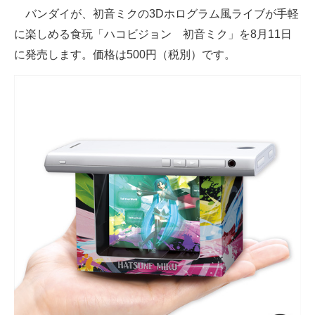
バンダイが、初音ミクの3Dホログラム風ライブが手軽
ITの今と未来を見通す
に楽しめる食玩「ハコビジョン 初音ミク」を8月11日
に発売します。価格は500円（税別）です。
スマホと通信の最新トレンド
進化するPCとデバイスの未来
好きが集まる 比べて選べる
ビジネスと働き方のヒント
AI活用のいまが分かる
企業ITのトレンドを詳説
経営リーダーのコミュニティ
マーケ×ITの今がよく分かる
ITエンジニア向け専門サイト