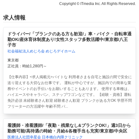
Copyright © ITmedia Inc. All Rights Reserved.
求人情報
ドライバー/「ブランクのある方も歓迎/」車・バイク・自転車通
勤OK/産休育休制度あり!女性スタッフ多数活躍中/東京都/八王
子市
社会福祉法人めじろ会 めじろデイホーム
東京都
正社員：時給1,280円～
【仕事内容】<求人掲載元>バイトな 利用者さまを自宅と施設の間で安全に
送り迎えする大切なお仕事です。 運転が中心ですが、施設内での簡単な業
務やイベントのお手伝いをお願いすることもあります。 使用する車種は、
ハイエースやキャラバン、ステップワゴンなどです。 【経験・資格】運転
免許必須 未経験者さん歓迎 経験者さん歓迎 ブランクがある方OK 学歴不問
フリーターの方活躍中 年齢不問 パ...
看護師・准看護師/「夜勤・残業なし&ブランクOK!」週3日から
勤務可能/高待遇の時給・月給&各種手当も充実/東京都/中央区
医療法人社団幸星会 日本橋白内障クリニック