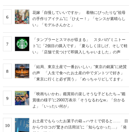
花嫁「自慢していいですか」 着物にぴったりな“祖母
6
の手作りアイテム”に「ひえー！」「センスが素晴らし
い」「モデルさんかと」
「タンブラーとスマホが収まる」 スタバの“ミニトー
7
ト”に「2個目の購入です」「夏らしく涼しげ、そして軽
い」「店舗で見つけて即購入しちゃいました」の声
「結局、東京土産で一番おいしい」“東京の銘菓”に絶賛
8
の声 「人生で食べたお土産の中でダントツで好き」
「東京に行くと必ず買う」「めっちゃリピしてます」
「映画ちいかわ」鑑賞前の楽しそうな子どもたち→“鑑
9
賞後の様子”に2900万表示「そうなるわなw」「分かる
よ」「いったい何が」
お土産でもらったお菓子の箱→ハサミで切ると…… 目
10
からウロコの“驚きの活用法”に「知らなかった…」「発