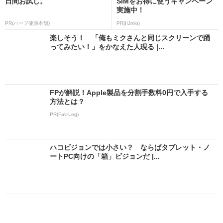
日間お試し。
SIMをお得に使うキャンペーン
実施中！
PR(ハーブ健康本舗)
PR(IIJmio)
楽しそう！ 「俺もミクさんと同じスクリーンで踊
ってみたい！」をかなえた人現る |...
FPが解説！Apple製品を分割手数料0円で入手する
方法とは？
PR(Fav-Log)
ハコビジョンでは小さい？ ならばタブレット・ノ
ートPC向けの「箱」ビジョンだ |...