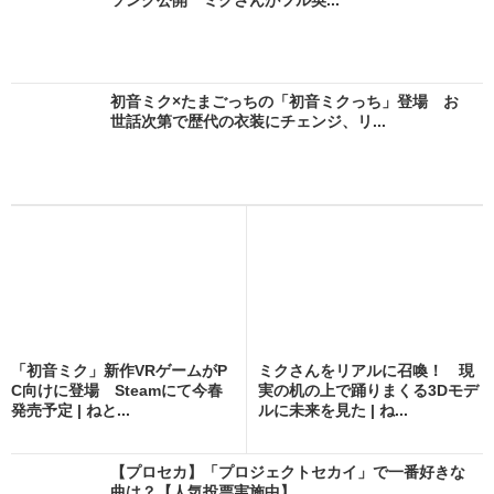
初音ミク×たまごっちの「初音ミクっち」登場 お
世話次第で歴代の衣装にチェンジ、リ...
「初音ミク」新作VRゲームがP
ミクさんをリアルに召喚！ 現
C向けに登場 Steamにて今春
実の机の上で踊りまくる3Dモデ
発売予定 | ねと...
ルに未来を見た | ね...
【プロセカ】「プロジェクトセカイ」で一番好きな
曲は？【人気投票実施中】