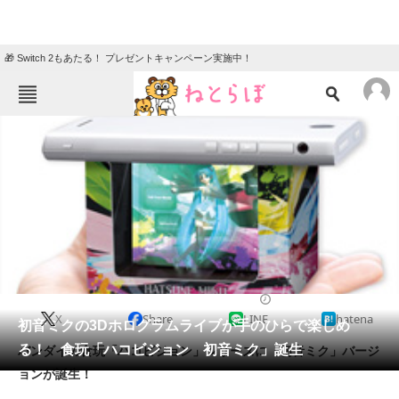
🎁 Switch 2もあたる！ プレゼントキャンペーン実施中！
ねとらぼメニュー
TOP
ニュース
エンタメ
クイズ
グルメ
地域
住まい
教育・育児
動物
リサーチ
2014/05/08 11:30（公開）
X
Share
LINE
hatena
会員記事
初音ミクの3Dホログラムライブが手のひらで楽しめ
る！ 食玩「ハコビジョン 初音ミク」誕生
バンダイの食玩「ハコビジョン」シリーズに「初音ミク」バージ
メディア
ョンが誕生！
注目記事を集めた総合ページ