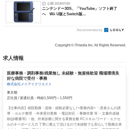
公開 2019/07/30
ニンテンドー3DS、「YouTube」ソフト終了
へ Wii U版とSwitch版...
Recommended by
Copyright © ITmedia Inc. All Rights Reserved.
求人情報
医療事務・調剤事務/残業無し 未経験・無資格歓迎 職場環境良
好な病院で受付・事務
株式会社メイアイクリエイト
東京都
正社員 / 派遣社員：時給1,500円～1,550円
【仕事内容】病院勤務・資格・経験必要なし! <業務内容> ・患者さんの誘
導 ・カルテ整理 ・外来受付業務 ・電話対応 ・事務作業 等 ・文書作成補
助(診断書等) ・他、外来診療に関する業務全般 PCスキル:ワード・エクセ
ルのキーボード入力 丁寧に教えて頂けるので未経験でも安心して勤務出来