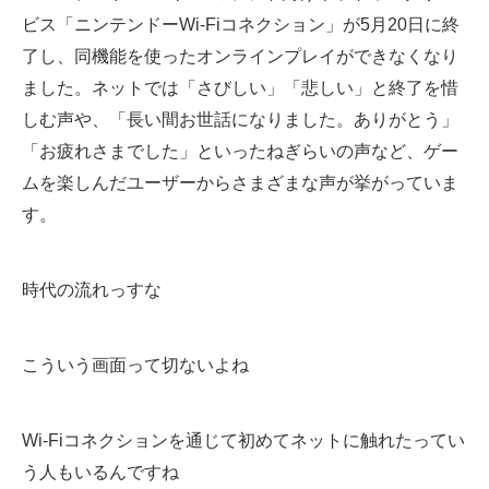
ビス「ニンテンドーWi-Fiコネクション」が5月20日に終
ITの今と未来を見通す
了し、同機能を使ったオンラインプレイができなくなり
ました。ネットでは「さびしい」「悲しい」と終了を惜
スマホと通信の最新トレンド
しむ声や、「長い間お世話になりました。ありがとう」
進化するPCとデバイスの未来
「お疲れさまでした」といったねぎらいの声など、ゲー
ムを楽しんだユーザーからさまざまな声が挙がっていま
好きが集まる 比べて選べる
す。
ビジネスと働き方のヒント
AI活用のいまが分かる
時代の流れっすな
企業ITのトレンドを詳説
こういう画面って切ないよね
経営リーダーのコミュニティ
マーケ×ITの今がよく分かる
Wi-Fiコネクションを通じて初めてネットに触れたってい
ITエンジニア向け専門サイト
う人もいるんですね