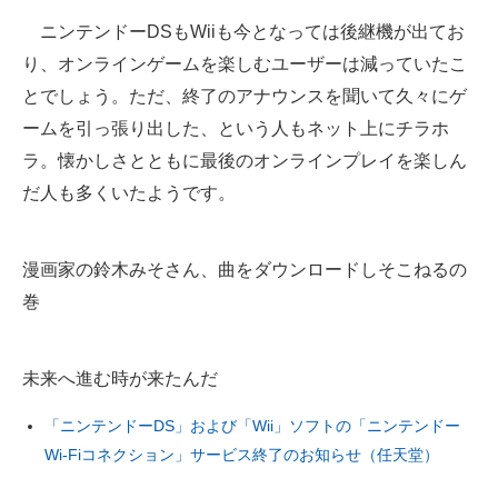
企業向けIT製品の総合サイト
ニンテンドーDSもWiiも今となっては後継機が出てお
り、オンラインゲームを楽しむユーザーは減っていたこ
IT製品の技術・比較・事例
とでしょう。ただ、終了のアナウンスを聞いて久々にゲ
製造業のIT導入・活用を支援
ームを引っ張り出した、という人もネット上にチラホ
ラ。懐かしさとともに最後のオンラインプレイを楽しん
モノづくり技術者専門サイト
だ人も多くいたようです。
エレクトロニクス専門サイト
電子設計の基本と応用
漫画家の鈴木みそさん、曲をダウンロードしそこねるの
巻
エネルギーの専門メディア
建設×テクノロジーの最前線
未来へ進む時が来たんだ
ちょっと気になるネットの話題
「ニンテンドーDS」および「Wii」ソフトの「ニンテンドー
Wi-Fiコネクション」サービス終了のお知らせ（任天堂）