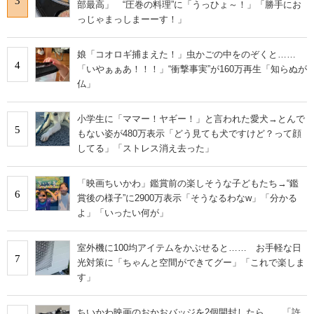
3
部最高」 “圧巻の料理”に「うっひょ～！」「勝手にお
っじゃまっしまーーす！」
娘「コオロギ捕まえた！」虫かごの中をのぞくと……
4
「いやぁぁあ！！！」“衝撃事実”が160万再生「知らぬが
仏」
小学生に「ママー！ヤギー！」と言われた愛犬→とんで
5
もない姿が480万表示「どう見ても犬ですけど？って顔
してる」「ストレス消え去った」
「映画ちいかわ」鑑賞前の楽しそうな子どもたち→“鑑
6
賞後の様子”に2900万表示「そうなるわなw」「分かる
よ」「いったい何が」
室外機に100均アイテムをかぶせると…… お手軽な日
7
光対策に「ちゃんと空間ができてグー」「これで楽しま
す」
ちいかわ映画のおかおバッジを2個開封したら……「許