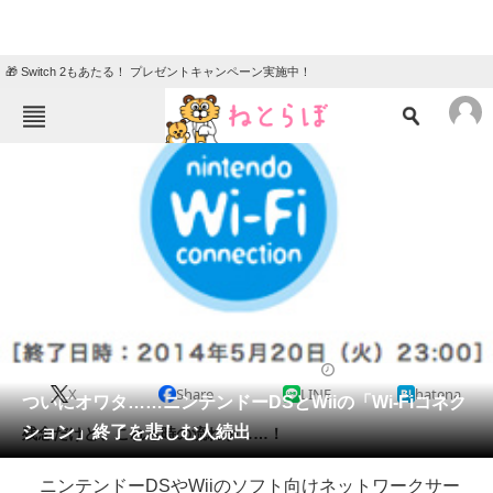
🎁 Switch 2もあたる！ プレゼントキャンペーン実施中！
ねとらぼメニュー
TOP
ニュース
エンタメ
クイズ
グルメ
地域
住まい
教育・育児
動物
リサーチ
2014/05/21 14:03（公開）
X
Share
LINE
hatena
会員記事
ついにオワタ……ニンテンドーDSとWiiの「Wi-Fiコネク
ション」終了を悲しむ人続出
残念だけど、これも時の流れか……！
メディア
ニンテンドーDSやWiiのソフト向けネットワークサー
注目記事を集めた総合ページ