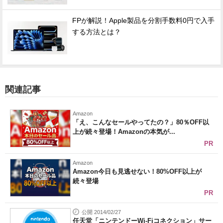
FPが解説！Apple製品を分割手数料0円で入手
する方法とは？
関連記事
Amazon
「え、こんなセールやってたの？」80％OFF以
上が続々登場！Amazonの本気が...
PR
Amazon
Amazon今日も見逃せない！80%OFF以上が
続々登場
PR
公開 2014/02/27
任天堂「ニンテンドーWi-Fiコネクション」サー