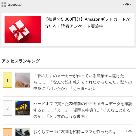
Special
- PR -
【抽選で5,000円分】Amazonギフトカードが
当たる！読者アンケート実施中
アクセスランキング
「萩の月」のメーカーが作っている洋菓子→開けた
1
ら…… 「なんで誰も教えてくれなかったんだ」驚きの
中身に「バレたか」「えっ食べたい」
ハードオフで買った23年前の中古カメラ→データを確認
2
すると……「え！」 “衝撃の中身”に「そんなことある
のか」「ドラマのような展開」
おうちプールに友達を招待→ママが作ったのは……「全