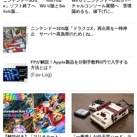
ニンテンドー3DS、「YouTub
Wii UでニンテンドーDSのバー
e」ソフト終了へ Wii U版とSw
チャルコンソール展開へ 苦境
itch版...
認めるも、値下げに...
ニンテンドー3DS版「ドラクエX」再出荷を一時停
止 サーバー高負荷のため | ね...
FPが解説！Apple製品を分割手数料0円で入手する
方法とは？
(Fav-Log)
【解説付き】「マリオカート」
「一番遊んだ任天堂ハード」ラ