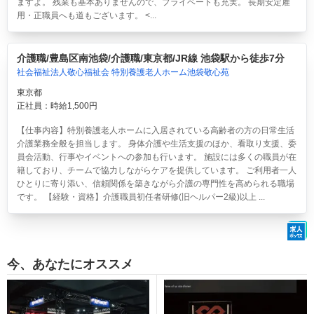
ますよ。 残業も基本ありませんので、プライベートも充実。 長期安定雇
用・正職員へも道もございます。 <...
介護職/豊島区南池袋/介護職/東京都/JR線 池袋駅から徒歩7分
社会福祉法人敬心福祉会 特別養護老人ホーム池袋敬心苑
東京都
正社員：時給1,500円
【仕事内容】特別養護老人ホームに入居されている高齢者の方の日常生活
介護業務全般を担当します。 身体介護や生活支援のほか、看取り支援、委
員会活動、行事やイベントへの参加も行います。 施設には多くの職員が在
籍しており、チームで協力しながらケアを提供しています。 ご利用者一人
ひとりに寄り添い、信頼関係を築きながら介護の専門性を高められる職場
です。 【経験・資格】介護職員初任者研修(旧ヘルパー2級)以上 ...
今、あなたにオススメ