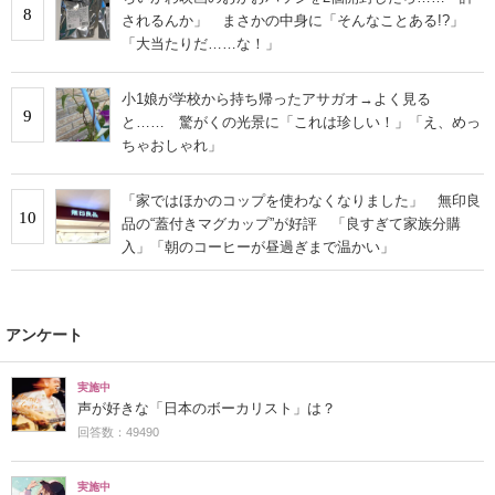
8
されるんか」 まさかの中身に「そんなことある!?」
「大当たりだ……な！」
小1娘が学校から持ち帰ったアサガオ→よく見る
9
と…… 驚がくの光景に「これは珍しい！」「え、めっ
ちゃおしゃれ」
「家ではほかのコップを使わなくなりました」 無印良
10
品の“蓋付きマグカップ”が好評 「良すぎて家族分購
入」「朝のコーヒーが昼過ぎまで温かい」
アンケート
実施中
声が好きな「日本のボーカリスト」は？
回答数：49490
実施中