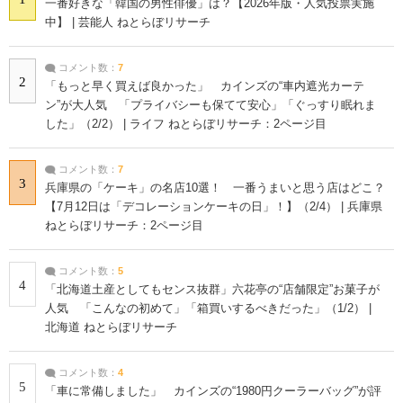
一番好きな「韓国の男性俳優」は？【2026年版・人気投票実施
中】 | 芸能人 ねとらぼリサーチ
コメント数：
7
2
「もっと早く買えば良かった」 カインズの“車内遮光カーテ
ン”が大人気 「プライバシーも保てて安心」「ぐっすり眠れま
した」（2/2） | ライフ ねとらぼリサーチ：2ページ目
コメント数：
7
3
兵庫県の「ケーキ」の名店10選！ 一番うまいと思う店はどこ？
【7月12日は「デコレーションケーキの日」！】（2/4） | 兵庫県
ねとらぼリサーチ：2ページ目
コメント数：
5
4
「北海道土産としてもセンス抜群」六花亭の“店舗限定”お菓子が
人気 「こんなの初めて」「箱買いするべきだった」（1/2） |
北海道 ねとらぼリサーチ
コメント数：
4
5
「車に常備しました」 カインズの“1980円クーラーバッグ”が評