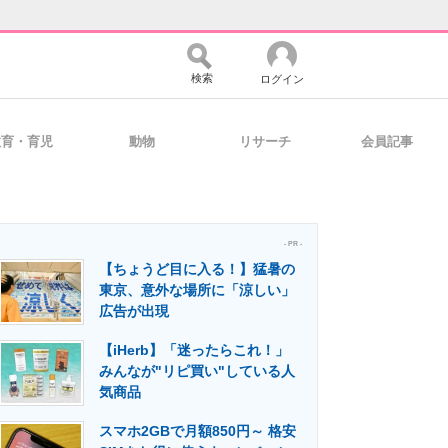
検索
ログイン
教育・育児
動物
リサーチ
会員記事
バイスの未来
好きが集まる 比べて選べる
- PR -
【ちょうど目に入る！】猛暑の
コミュニティ
マーケ×ITの今がよく分かる
東京、意外な場所に「涼しい」
広告が出現
【iHerb】「迷ったらこれ！」
・活用を支援
みんなが"リピ買い"している人
気商品
スマホ2GBで月額850円～ 格安