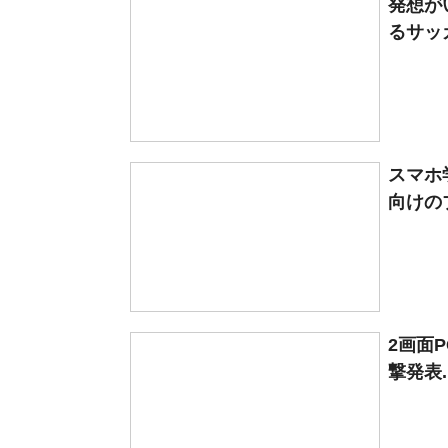
発想が
るサッカ
スマホ
向けのブ
2画面P
撃発表..