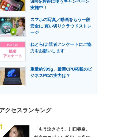
SIMをお得に使うキャンペーン
門メディア
建設×テクノロジーの最前線
実施中！
スマホの写真／動画をもう一段
安全に 買い切りクラウドストレ
ージ
ねとらぼ 読者アンケートにご協
力をお願いします
重量約999g、最新CPU搭載のビ
ジネスPCの実力は？
アクセスランキング
1
「もう泣きそう」川口春奈、