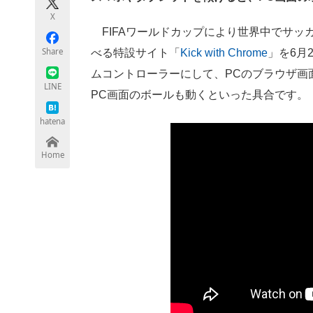
モノづくり技術者専門サイト
エレクトロ
X
FIFAワールドカップにより世界中でサッカ
Share
べる特設サイト「
Kick with Chrome
」を6月
ムコントローラーにして、PCのブラウザ画
ちょっと気になるネットの話題
LINE
PC画面のボールも動くといった具合です。
hatena
Home