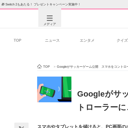
🎁 Switch 2もあたる！ プレゼントキャンペーン実施中！
メディア
TOP
ニュース
エンタメ
クイズ
注目記事を集めた総合ページ
ITの今
TOP
>
Googleがサッカーゲーム公開 スマホをコント
ビジネスと働き方のヒント
AI活用
Google
トローラーに
ITエンジニア向け専門サイト
企業向けI
スマホやタブレットを傾けると、PC画面の