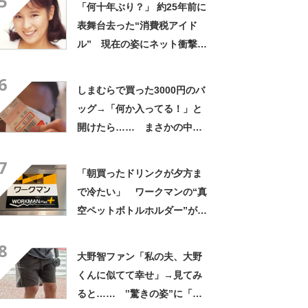
5
「何十年ぶり？」 約25年前に
表舞台去った“消費税アイド
ル” 現在の姿にネット衝撃
「いくつになってもかわい
6
い」「また会えるなんて」
しまむらで買った3000円のバ
ッグ→「何か入ってる！」と
開けたら…… まさかの中身
に「買いに走った」「コスパ
7
良すぎる」
「朝買ったドリンクが夕方ま
で冷たい」 ワークマンの“真
空ペットボトルホルダー”が大
好評 「車の中でも冷え冷
8
え」「もっと早く買えばよか
大野智ファン「私の夫、大野
った」
くんに似てて幸せ」→見てみ
ると…… ‟驚きの姿”に「最