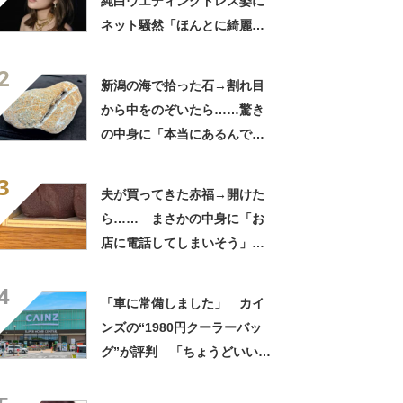
純白ウエディングドレス姿に
ネット騒然「ほんとに綺麗」
「この笑顔が切なすぎる」
2
新潟の海で拾った石→割れ目
から中をのぞいたら……驚き
の中身に「本当にあるんです
ね！」「お宝だ」
3
夫が買ってきた赤福→開けた
ら…… まさかの中身に「お
店に電話してしまいそう」
「さすがに初めて見ました
4
笑」と107万表示
「車に常備しました」 カイ
ンズの“1980円クーラーバッ
グ”が評判 「ちょうどいい大
きさ」「保冷剤を止めるベル
トが良い」