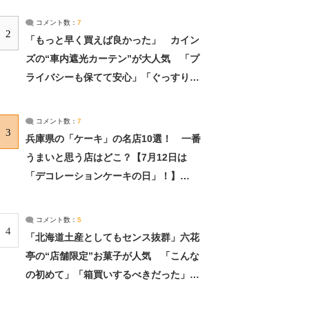
コメント数：
7
2
「もっと早く買えば良かった」 カイン
ズの“車内遮光カーテン”が大人気 「プ
ライバシーも保てて安心」「ぐっすり眠
れました」（2/2） | ライフ ねとらぼリ
サーチ：2ページ目
コメント数：
7
3
兵庫県の「ケーキ」の名店10選！ 一番
うまいと思う店はどこ？【7月12日は
「デコレーションケーキの日」！】
（2/4） | 兵庫県 ねとらぼリサーチ：2ペ
ージ目
コメント数：
5
4
「北海道土産としてもセンス抜群」六花
亭の“店舗限定”お菓子が人気 「こんな
の初めて」「箱買いするべきだった」
（1/2） | 北海道 ねとらぼリサーチ