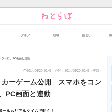
グルメ
地域
住まい
と未来を見通す
スマホと通信の最新トレンド
進化するPCとデ
ローラーに、PC画面と連動
のいまが分かる
企業ITのトレンドを詳説
経営リーダーの
2014/06/20 20:46（公開）
2014/06/20 20:46（更新）
がサッカーゲーム公開 スマホをコン
、PC画面と連動
T製品の総合サイト
IT製品の技術・比較・事例
製造業のIT導入
ボールもリアルタイムで動く！