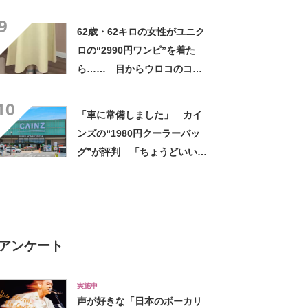
高すぎません？」「本物かと
9
思いました！」
62歳・62キロの女性がユニク
ロの“2990円ワンピ”を着た
ら…… 目からウロコのコー
デに「全色ほしいくらい」
10
「参考になりました」
「車に常備しました」 カイ
ンズの“1980円クーラーバッ
グ”が評判 「ちょうどいい大
きさ」「保冷剤を止めるベル
トが良い」
アンケート
実施中
声が好きな「日本のボーカリ