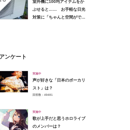
室外機に100均アイテムをか
しちゃいました」の声
ぶせると…… お手軽な日光
対策に「ちゃんと空間ができ
てグー」「これで楽します」
アンケート
実施中
声が好きな「日本のボーカリ
スト」は？
回答数：49481
実施中
歌が上手だと思うホロライブ
のメンバーは？