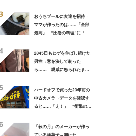
実”が160万再生「知らぬが
3
仏」
おうちプールに友達を招待→
ママが作ったのは……「全部
最高」 “圧巻の料理”に「う
っひょ～！」「勝手におっじ
4
ゃまっしまーーす！」
2845日もヒゲを伸ばし続けた
男性→意を決して剃った
ら…… 親戚に怒られたまさ
かの理由に「えぇwwwそんな
5
ぁ」「どんまいです」
ハードオフで買った23年前の
中古カメラ→データを確認す
ると……「え！」 “衝撃の中
身”に「そんなことあるのか」
6
「ドラマのような展開」
「萩の月」のメーカーが作っ
ている洋菓子→開けた