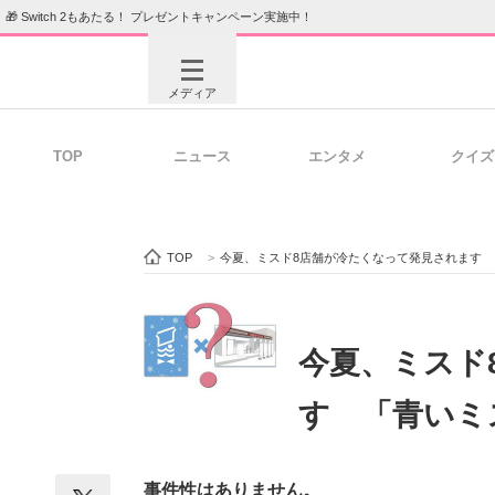
🎁 Switch 2もあたる！ プレゼントキャンペーン実施中！
メディア
TOP
ニュース
エンタメ
クイズ
注目記事を集めた総合ページ
ITの今
TOP
>
今夏、ミスド8店舗が冷たくなって発見されます
ビジネスと働き方のヒント
AI活用
今夏、ミスド
す 「青いミ
ITエンジニア向け専門サイト
企業向けI
事件性はありません。