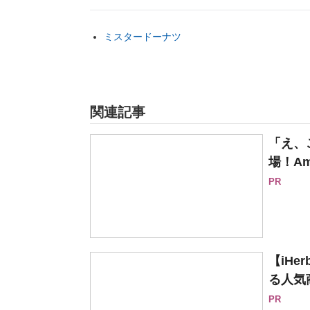
ミスタードーナツ
関連記事
「え、
場！Am
PR
【iH
る人気
PR