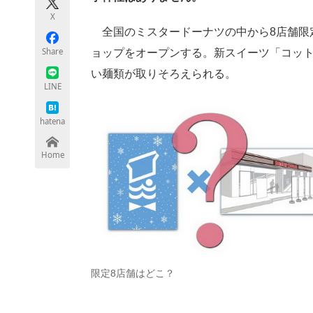
モノづくり技術者専門サイト
エレクトロ
X
全国のミスタードーナツの中から8店舗限定
Share
ョップをオープンする。新スイーツ「コット
い麺類が取りそろえられる。
ちょっと気になるネットの話題
LINE
hatena
Home
限定8店舗はどこ？