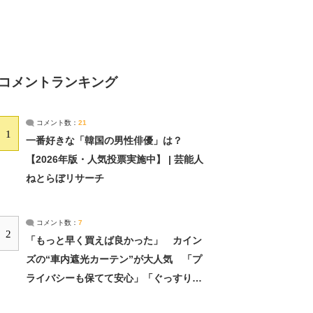
コメントランキング
コメント数：
21
1
一番好きな「韓国の男性俳優」は？
【2026年版・人気投票実施中】 | 芸能人
ねとらぼリサーチ
コメント数：
7
2
「もっと早く買えば良かった」 カイン
ズの“車内遮光カーテン”が大人気 「プ
ライバシーも保てて安心」「ぐっすり眠
れました」（2/2） | ライフ ねとらぼリ