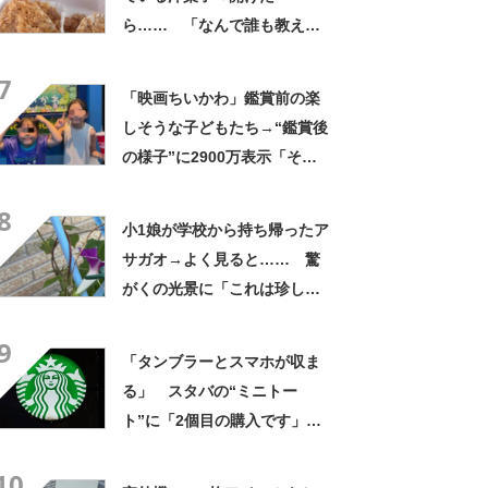
ら…… 「なんで誰も教えて
くれなかったんだ」驚きの中
7
身に「バレたか」「えっ食べ
「映画ちいかわ」鑑賞前の楽
たい」
しそうな子どもたち→“鑑賞後
の様子”に2900万表示「そう
なるわなw」「分かるよ」
8
「いったい何が」
小1娘が学校から持ち帰ったア
サガオ→よく見ると…… 驚
がくの光景に「これは珍し
い！」「え、めっちゃおしゃ
9
れ」
「タンブラーとスマホが収ま
る」 スタバの“ミニトー
ト”に「2個目の購入です」
「夏らしく涼しげ、そして軽
10
い」「店舗で見つけて即購入