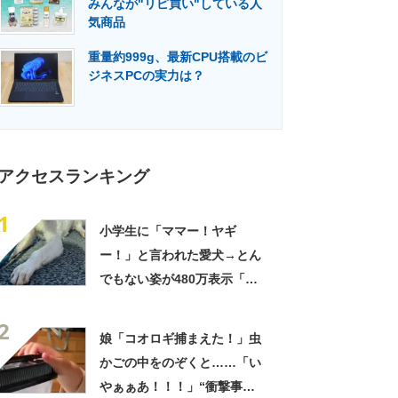
みんなが"リピ買い"している人
門メディア
建設×テクノロジーの最前線
気商品
重量約999g、最新CPU搭載のビ
ジネスPCの実力は？
アクセスランキング
1
小学生に「ママー！ヤギ
ー！」と言われた愛犬→とん
でもない姿が480万表示「ど
う見ても犬ですけど？って顔
2
してる」「ストレス消え去っ
娘「コオロギ捕まえた！」虫
た」
かごの中をのぞくと……「い
やぁぁあ！！！」“衝撃事