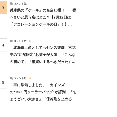
サーチ：2ページ目
コメント数：
7
3
兵庫県の「ケーキ」の名店10選！ 一番
うまいと思う店はどこ？【7月12日は
「デコレーションケーキの日」！】
（2/4） | 兵庫県 ねとらぼリサーチ：2ペ
ージ目
コメント数：
5
4
「北海道土産としてもセンス抜群」六花
亭の“店舗限定”お菓子が人気 「こんな
の初めて」「箱買いするべきだった」
（1/2） | 北海道 ねとらぼリサーチ
コメント数：
4
5
「車に常備しました」 カインズ
の“1980円クーラーバッグ”が評判 「ち
ょうどいい大きさ」「保冷剤を止めるベ
ルトが良い」（1/5） | ライフ ねとらぼ
リサーチ