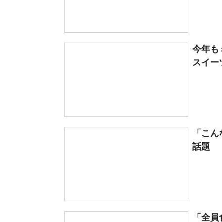
今年も
スイー
「こん
話題 
「全員