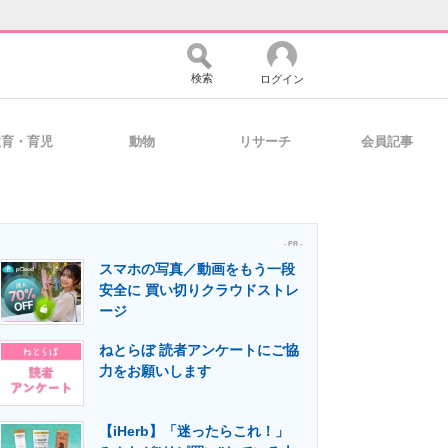
検索
ログイン
教育・育児
動物
リサーチ
会員記事
バイスの未来
好きが集まる 比べて選べる
- PR -
スマホの写真／動画をもう一段
コミュニティ
マーケ×ITの今がよく分かる
安全に 買い切りクラウドストレ
ージ
ねとらぼ 読者アンケートにご協
・活用を支援
力をお願いします
【iHerb】「迷ったらこれ！」