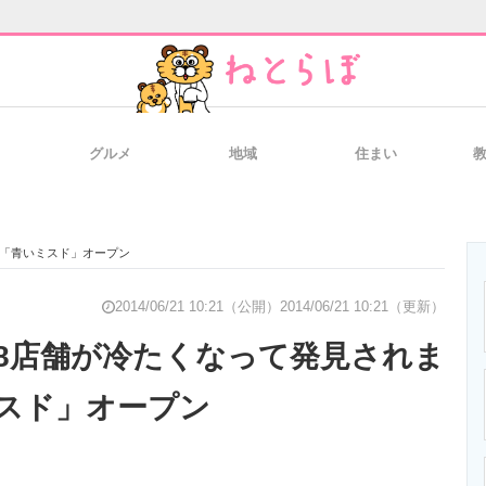
グルメ
地域
住まい
と未来を見通す
スマホと通信の最新トレンド
進化するPCとデ
 「青いミスド」オープン
のいまが分かる
企業ITのトレンドを詳説
経営リーダーの
2014/06/21 10:21（公開）
2014/06/21 10:21（更新）
8店舗が冷たくなって発見されま
スド」オープン
T製品の総合サイト
IT製品の技術・比較・事例
製造業のIT導入