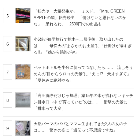
「転売ヤー大量発生か」 ミスド、『Mrs. GREEN
5
APPLEの箱』転売続出 「情けないと思わないのか
な」「呆れるわ」 2500円での出品も
小6娘が修学旅行で栃木へ→帰宅後、取り出したの
6
は…… 母仰天の“まさかのお土産”に「仕掛けが凄すぎ
る!!」「娘から賄賂がw」
ペットボトルを半分に切ってつなげたら…… 流しそう
7
めんの“目からウロコの光景”に「えっ!? 天才すぎて」
「夏休みに絶対やる」
「高圧洗浄だけじゃ無理」築15年の水が流れないキッチ
8
ン排水口→中で“育っていた”のは…… 衝撃の光景に
「排水って大変」
天然パーマのパパとママ→生まれてきた2人の女の子
9
は…… 驚きの姿に「遺伝って不思議ですね」