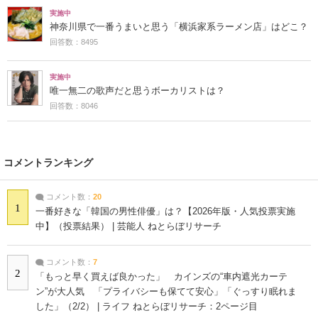
実施中
神奈川県で一番うまいと思う「横浜家系ラーメン店」はどこ？
回答数：8495
実施中
唯一無二の歌声だと思うボーカリストは？
回答数：8046
コメントランキング
コメント数：
20
1
一番好きな「韓国の男性俳優」は？【2026年版・人気投票実施
中】（投票結果） | 芸能人 ねとらぼリサーチ
コメント数：
7
2
「もっと早く買えば良かった」 カインズの“車内遮光カーテ
ン”が大人気 「プライバシーも保てて安心」「ぐっすり眠れま
した」（2/2） | ライフ ねとらぼリサーチ：2ページ目