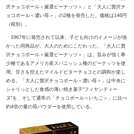
沢チョコボール＜厳選ピーナッツ＞」と「大人に贅沢チ
ITの今と未来を見通す
ョコボール＜濃い苺＞」の2種を発売した。価格は146円
（税別）。
スマホと通信の最新トレンド
1967年に発売されて以来、子ども向けのイメージが強
進化するPCとデバイスの未来
かった同商品が、大人のためにこだわった。「大人に贅
好きが集まる 比べて選べる
沢チョコボール＜厳選ピーナッツ＞」は、旨みが強く希
少種であるアメリカ産スパニッシュ種のピーナッツを使
ビジネスと働き方のヒント
用。甘さを控えたマイルドビターチョコとの調和が楽し
AI活用のいまが分かる
める。「大人に贅沢チョコボール＜濃い苺＞」は中央に
シャリっとした食感の薄い焼き菓子“フィヤンティー
企業ITのトレンドを詳説
ヌ”を、そして通常の「チョコボール＜いちご＞」に比べ
経営リーダーのコミュニティ
約4倍の量の苺パウダーを使用している。
マーケ×ITの今がよく分かる
ITエンジニア向け専門サイト