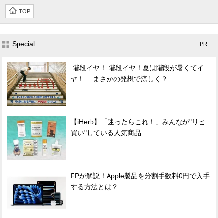
TOP
Special
- PR -
階段イヤ！ 階段イヤ！夏は階段が暑くてイ
ヤ！ →まさかの発想で涼しく？
【iHerb】「迷ったらこれ！」みんなが"リピ
買い"している人気商品
FPが解説！Apple製品を分割手数料0円で入手
する方法とは？