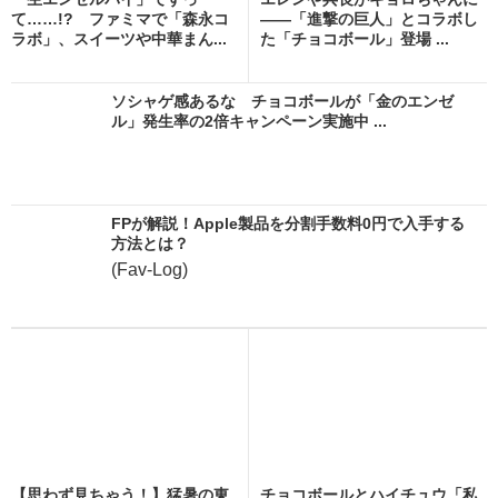
て……!? ファミマで「森永コ
――「進撃の巨人」とコラボし
ラボ」、スイーツや中華まん...
た「チョコボール」登場 ...
ソシャゲ感あるな チョコボールが「金のエンゼ
ル」発生率の2倍キャンペーン実施中 ...
FPが解説！Apple製品を分割手数料0円で入手する
方法とは？
(Fav-Log)
【思わず見ちゃう！】猛暑の東
チョコボールとハイチュウ「私