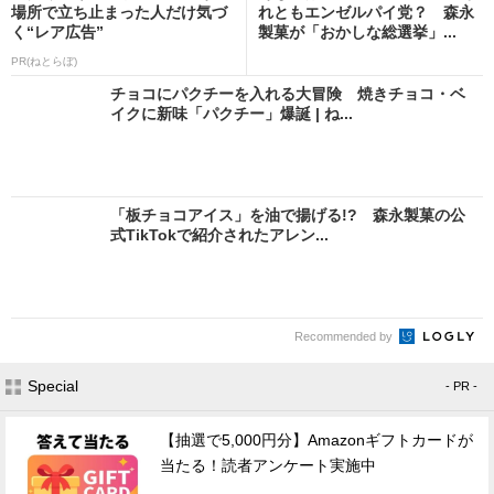
場所で立ち止まった人だけ気づ
れともエンゼルパイ党？ 森永
く“レア広告”
製菓が「おかしな総選挙」...
PR(ねとらぼ)
チョコにパクチーを入れる大冒険 焼きチョコ・ベ
イクに新味「パクチー」爆誕 | ね...
「板チョコアイス」を油で揚げる!? 森永製菓の公
式TikTokで紹介されたアレン...
Recommended by
Special
- PR -
【抽選で5,000円分】Amazonギフトカードが
当たる！読者アンケート実施中