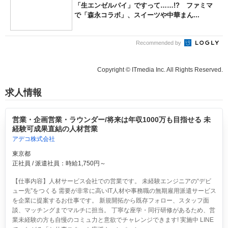
「生エンゼルパイ」ですって……!? ファミマ
で「森永コラボ」、スイーツや中華まん...
Recommended by
Copyright © ITmedia Inc. All Rights Reserved.
求人情報
営業・企画営業・ラウンダー/将来は年収1000万も目指せる 未
経験可成果直結の人材営業
アデコ株式会社
東京都
正社員 / 派遣社員：時給1,750円～
【仕事内容】人材サービス会社での営業です。 未経験エンジニアの“デビ
ュー先”をつくる 需要が非常に高いIT人材や事務職の無期雇用派遣サービス
を企業に提案するお仕事です。 新規開拓から既存フォロー、スタッフ面
談、マッチングまでマルチに担当。 丁寧な座学・同行研修があるため、営
業未経験の方も自慢のコミュ力と意欲でチャレンジできます! 実施中 LINE