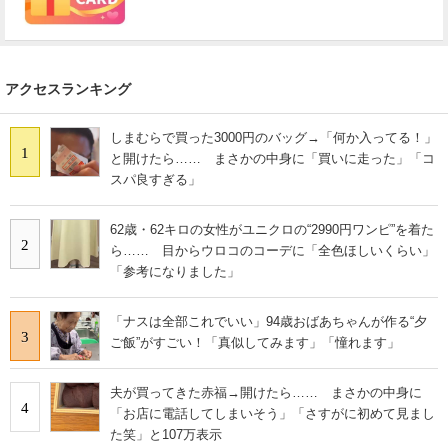
アクセスランキング
しまむらで買った3000円のバッグ→「何か入ってる！」
1
と開けたら…… まさかの中身に「買いに走った」「コ
スパ良すぎる」
62歳・62キロの女性がユニクロの“2990円ワンピ”を着た
2
ら…… 目からウロコのコーデに「全色ほしいくらい」
「参考になりました」
「ナスは全部これでいい」94歳おばあちゃんが作る“夕
3
ご飯”がすごい！「真似してみます」「憧れます」
夫が買ってきた赤福→開けたら…… まさかの中身に
4
「お店に電話してしまいそう」「さすがに初めて見まし
た笑」と107万表示