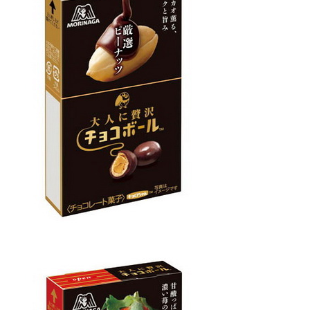
企業向けIT製品の総合サイト
IT製品の技術・比較・事例
製造業のIT導入・活用を支援
モノづくり技術者専門サイト
エレクトロニクス専門サイト
電子設計の基本と応用
エネルギーの専門メディア
建設×テクノロジーの最前線
ちょっと気になるネットの話題