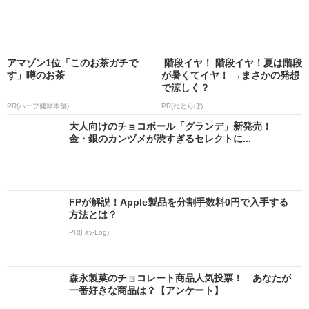
アマゾン1位「このお茶ガチで
階段イヤ！ 階段イヤ！夏は階段
す」噂のお茶
が暑くてイヤ！ →まさかの発想
で涼しく？
PR(ハーブ健康本舗)
PR(ねとらぼ)
大人向けのチョコボール「グランデ」新発売！
金・銀のカンヅメが渋すぎるセレクトに...
FPが解説！Apple製品を分割手数料0円で入手する
方法とは？
PR(Fav-Log)
森永製菓のチョコレート商品人気投票！ あなたが
一番好きな商品は？【アンケート】