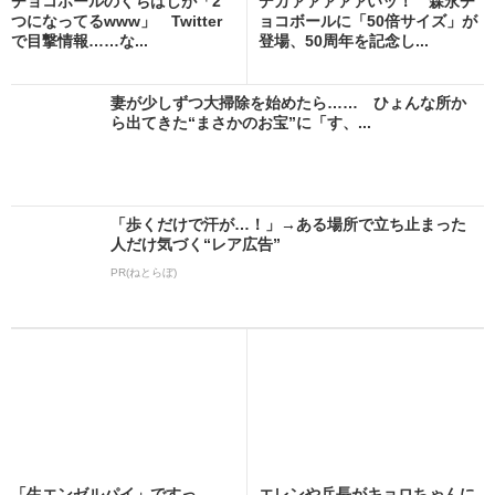
チョコボールのくちばしが「2
デカァァァァァいッ！ 森永チ
つになってるwww」 Twitter
ョコボールに「50倍サイズ」が
で目撃情報……な...
登場、50周年を記念し...
妻が少しずつ大掃除を始めたら…… ひょんな所か
ら出てきた“まさかのお宝”に「す、...
「歩くだけで汗が…！」→ある場所で立ち止まった
人だけ気づく“レア広告”
PR(ねとらぼ)
「生エンゼルパイ」ですっ
エレンや兵長がキョロちゃんに