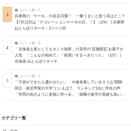
コメント数：
7
3
兵庫県の「ケーキ」の名店10選！ 一番うまいと思う店はどこ？
【7月12日は「デコレーションケーキの日」！】（2/4） | 兵庫県
ねとらぼリサーチ：2ページ目
コメント数：
5
4
「北海道土産としてもセンス抜群」六花亭の“店舗限定”お菓子が
人気 「こんなの初めて」「箱買いするべきだった」（1/2） |
北海道 ねとらぼリサーチ
コメント数：
3
5
「子供ができたら通わせたい」 今後発展していきそうな“関関
同立・産近甲龍の大学”といえば？ ランキング1位に学生の声
「学問の街のように多様に学べる」「就職や進学の実績も高い」
| 大学 ねとらぼリサーチ
カテゴリ一覧