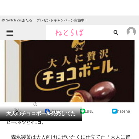
🎁 Switch 2もあたる！ プレゼントキャンペーン実施中！
ねとらぼメニュー
TOP
ニュース
エンタメ
クイズ
グルメ
地域
住まい
教育・育児
動物
リサーチ
2014/06/21 09:30（公開）
X
Share
LINE
hatena
会員記事
大人のチョコボール発売してた
ピー○ッツとイ○ゴ。
メディア
森永製菓は大人向けにぜいたくに仕立てた「大人に贅
注目記事を集めた総合ページ