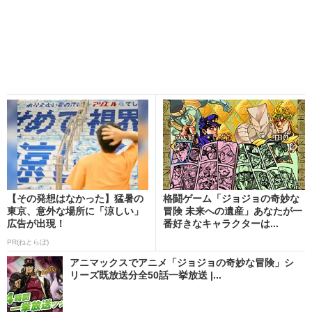
【その発想はなかった】猛暑の
格闘ゲーム「ジョジョの奇妙な
東京、意外な場所に「涼しい」
冒険 未来への遺産」あなたが一
広告が出現！
番好きなキャラクターは...
PR(ねとらぼ)
アニマックスでアニメ「ジョジョの奇妙な冒険」シ
リーズ既放送分全50話一挙放送 |...