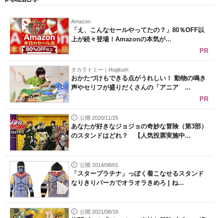
Amazon
「え、こんなセールやってたの？」80％OFF以
上が続々登場！Amazonの本気が...
PR
タカラトミー｜Hugkum
おかたづけもできる点がうれしい！ 動物の鳴き
声やセリフが盛りだくさんの「アニア ...
PR
公開 2020/11/25
あなたが好きなジョジョの奇妙な冒険（第3部）
のスタンドはどれ？ 【人気投票実施中...
公開 2014/08/01
「スタープラチナ」っぽく着こなせるスタンド
なりきりパーカでオラオラきめろ | ね...
公開 2021/06/16