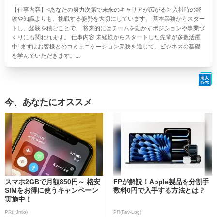
【仕事内容】<あなたの努力次第で未来のキャリアが広がる!> 入社時の経
験や知識よりも、挑戦する姿勢を大切にしています。 基本業務からスター
トし、経験を積むことで、 将来的にはチームを動かすポジションや事業づ
くりにも関われます。 仕事内容 未経験からスタートした先輩が多数活躍
中! まずはお客様とのコミュニケーション業務を通じて、ビジネスの基礎
を学んでいただきます。...
今、あなたにオススメ
スマホ2GBで月額850円～ 格安
FPが解説！Apple製品を分割手
SIMをお得に使うキャンペーン
数料0円で入手する方法とは？
実施中！
PR(IIJmio)
PR(Fav-Log)