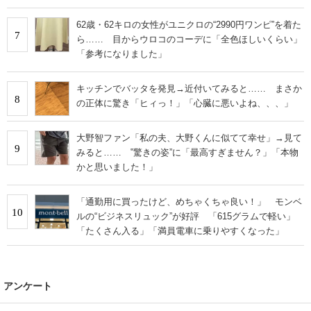
62歳・62キロの女性がユニクロの“2990円ワンピ”を着た
7
ら…… 目からウロコのコーデに「全色ほしいくらい」
「参考になりました」
キッチンでバッタを発見→近付いてみると…… まさか
8
の正体に驚き「ヒィっ！」「心臓に悪いよね、、、」
大野智ファン「私の夫、大野くんに似てて幸せ」→見て
9
みると…… ‟驚きの姿”に「最高すぎません？」「本物
かと思いました！」
「通勤用に買ったけど、めちゃくちゃ良い！」 モンベ
10
ルの“ビジネスリュック”が好評 「615グラムで軽い」
「たくさん入る」「満員電車に乗りやすくなった」
アンケート