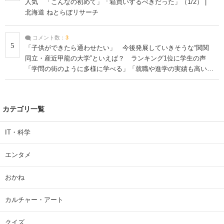
人気 「こんなの初めて」「箱買いするべきだった」（1/2） |
北海道 ねとらぼリサーチ
コメント数：
3
5
「子供ができたら通わせたい」 今後発展していきそうな“関関
同立・産近甲龍の大学”といえば？ ランキング1位に学生の声
「学問の街のように多様に学べる」「就職や進学の実績も高い」
| 大学 ねとらぼリサーチ
カテゴリ一覧
IT・科学
エンタメ
おかね
カルチャー・アート
クイズ