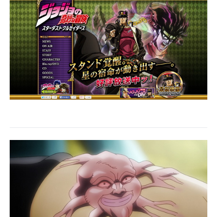
企業向けIT製品の総合サイト
IT製品の技術・比較・事例
製造業のIT導入・活用を支援
モノづくり技術者専門サイト
エレクトロニクス専門サイト
電子設計の基本と応用
エネルギーの専門メディア
建設×テクノロジーの最前線
ちょっと気になるネットの話題