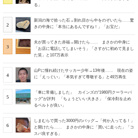
る」
新潟の海で拾った石→割れ目から中をのぞいたら……驚
2
きの中身に「本当にあるんですね！」「お宝だ」
夫が買ってきた赤福→開けたら…… まさかの中身に
3
「お店に電話してしまいそう」「さすがに初めて見まし
た笑」と107万表示
山Pに憧れ続けたサッカー少年→13年後…… 現在の姿
4
に「えっぐい」「本気すぎて尊敬する」と49万再生
「車に常備しました」 カインズの“1980円クーラーバ
5
ッグ”が評判 「ちょうどいい大きさ」「保冷剤を止め
るベルトが良い」
しまむらで買った3000円のバッグ→「何か入ってる！」
6
と開けたら…… まさかの中身に「買いに走った」「コ
スパ良すぎる」