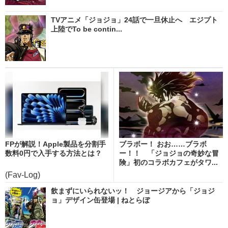
TVアニメ「ジョジョ」24話で一旦休止へ エジプト
上陸でTo be contin...
FPが解説！Apple製品を分割手
ブラボー！ おお……ブラボ
数料0円で入手する方法とは？
ー！！ 「ジョジョの奇妙な冒
険」初のコラボカフェがタワ...
(Fav-Log)
飲まずにいられないッ！ ジョージアから「ジョジ
ョ」デザイン缶登場 | ねとらぼ