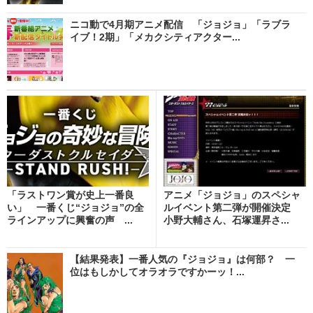
ニコ動で4月期アニメ配信 「ジョジョ」「ラブラ
イブ！2期」「メカクシティアクター...
「ラストワン賞が史上一番良
アニメ「ジョジョ」のスペシャ
い」 一番くじ“ジョジョ”の全
ルイベント第二弾が開催決定
ラインアップに興奮の声 ...
小野大輔さん、石塚運昇さ...
【結果発表】一番人気の『ジョジョ』は何部？ 一
位はもしかしてオラオラですかーッ！...