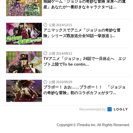
格闘ゲーム「ジョジョの奇妙な冒険 未来への遺
産」あなたが一番好きなキャラクターは...
公開 2014/12/21
アニマックスでアニメ「ジョジョの奇妙な冒
険」シリーズ既放送分全50話一挙放送 |...
公開 2014/09/12
TVアニメ「ジョジョ」24話で一旦休止へ エジ
プト上陸でTo be contin...
公開 2015/05/29
ブラボー！ おお……ブラボー！！ 「ジョジョ
の奇妙な冒険」初のコラボカフェがタワ...
Recommended by
Copyright © ITmedia Inc. All Rights Reserved.