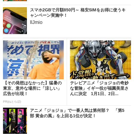
スマホ2GBで月額850円～ 格安SIMをお得に使うキ
ャンペーン実施中！
IIJmio
【その発想はなかった】猛暑の
テレビアニメ「ジョジョの奇妙
東京、意外な場所に「涼しい」
な冒険」イギー役が福圓美里さ
広告が出現！
んに決定 1月1日、2日...
PR(ねとらぼ)
アニメ「ジョジョ」で一番人気は第何部？ 「第5
部 黄金の風」を上回る1位が決定！