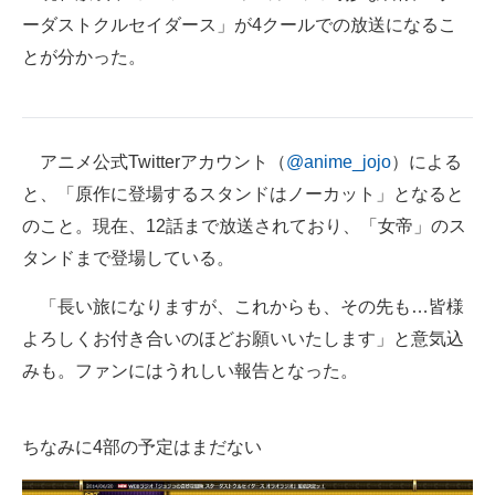
ーダストクルセイダース」が4クールでの放送になるこ
ITの今と未来を見通す
とが分かった。
スマホと通信の最新トレンド
進化するPCとデバイスの未来
アニメ公式Twitterアカウント（
@anime_jojo
）による
好きが集まる 比べて選べる
と、「原作に登場するスタンドはノーカット」となると
のこと。現在、12話まで放送されており、「女帝」のス
ビジネスと働き方のヒント
タンドまで登場している。
AI活用のいまが分かる
「長い旅になりますが、これからも、その先も…皆様
企業ITのトレンドを詳説
よろしくお付き合いのほどお願いいたします」と意気込
みも。ファンにはうれしい報告となった。
経営リーダーのコミュニティ
マーケ×ITの今がよく分かる
ちなみに4部の予定はまだない
ITエンジニア向け専門サイト