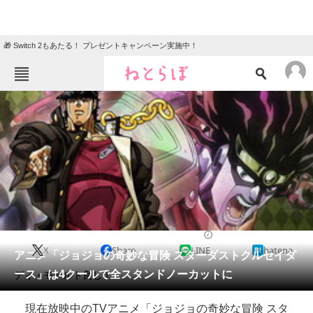
🎁 Switch 2もあたる！ プレゼントキャンペーン実施中！
ねとらぼメニュー
TOP
ニュース
エンタメ
クイズ
グルメ
地域
住まい
教育・育児
動物
リサーチ
2014/06/21 13:34（公開）
X
Share
LINE
hatena
会員記事
アニメ「ジョジョの奇妙な冒険 スターダストクルセイダ
ース」は4クールで全スタンドノーカットに
ディ・モールト良し！
メディア
現在放映中のTVアニメ「ジョジョの奇妙な冒険 スタ
注目記事を集めた総合ページ