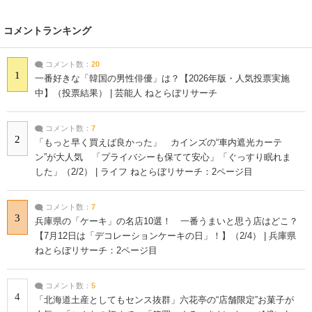
コメントランキング
コメント数：
20
1
一番好きな「韓国の男性俳優」は？【2026年版・人気投票実施
中】（投票結果） | 芸能人 ねとらぼリサーチ
コメント数：
7
2
「もっと早く買えば良かった」 カインズの“車内遮光カーテ
ン”が大人気 「プライバシーも保てて安心」「ぐっすり眠れま
した」（2/2） | ライフ ねとらぼリサーチ：2ページ目
コメント数：
7
3
兵庫県の「ケーキ」の名店10選！ 一番うまいと思う店はどこ？
【7月12日は「デコレーションケーキの日」！】（2/4） | 兵庫県
ねとらぼリサーチ：2ページ目
コメント数：
5
4
「北海道土産としてもセンス抜群」六花亭の“店舗限定”お菓子が