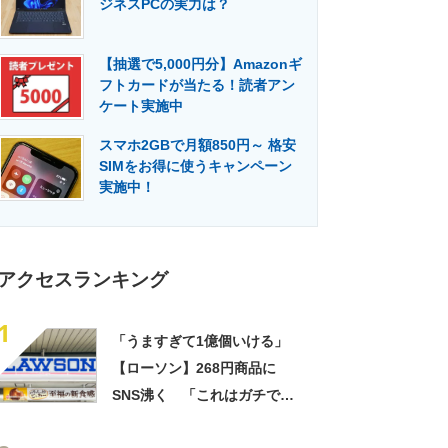
ジネスPCの実力は？
門メディア
建設×テクノロジーの最前線
【抽選で5,000円分】Amazonギ
フトカードが当たる！読者アン
ケート実施中
スマホ2GBで月額850円～ 格安
SIMをお得に使うキャンペーン
実施中！
アクセスランキング
1
「うますぎて1億個いける」
【ローソン】268円商品に
SNS沸く 「これはガチで美
味い」「毎食これがいい」