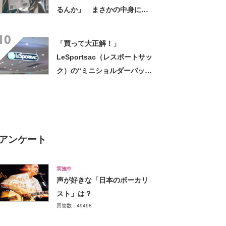
るんか」 まさかの中身に
「そんなことある!?」「大当
10
たりだ……な！」
「買って大正解！」
LeSportsac（レスポートサッ
ク）の“ミニショルダーバッ
グ”が高評価 「軽いし、しっ
かりした作り」「持っている
だけで気分があがる」
アンケート
実施中
声が好きな「日本のボーカリ
スト」は？
回答数：49498