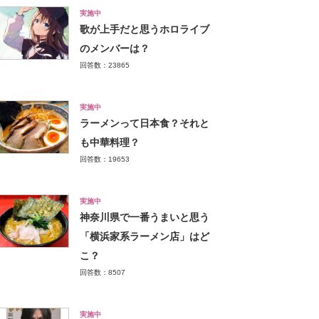
実施中
歌が上手だと思うホロライブ
のメンバーは？
回答数：23865
実施中
ラーメンって日本食？それと
も中華料理？
回答数：19653
実施中
神奈川県で一番うまいと思う
「横浜家系ラーメン店」はど
こ？
回答数：8507
実施中