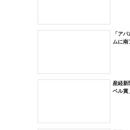
「アパ
ムに南ア
産経新
ベル賞」