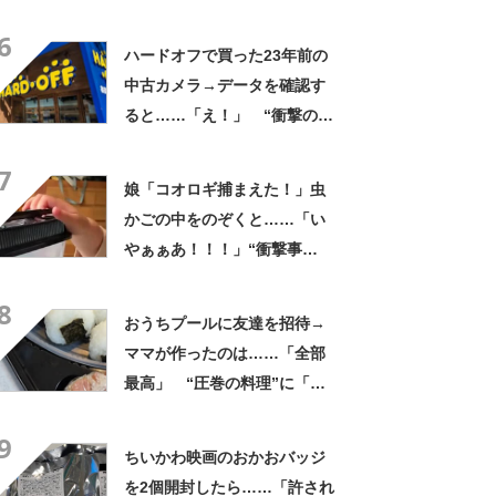
なるわなw」「分かるよ」
6
「いったい何が」
ハードオフで買った23年前の
中古カメラ→データを確認す
ると……「え！」 “衝撃の中
身”に「そんなことあるのか」
7
「ドラマのような展開」
娘「コオロギ捕まえた！」虫
かごの中をのぞくと……「い
やぁぁあ！！！」“衝撃事
実”が160万再生「知らぬが
8
仏」
おうちプールに友達を招待→
ママが作ったのは……「全部
最高」 “圧巻の料理”に「う
っひょ～！」「勝手におっじ
9
ゃまっしまーーす！」
ちいかわ映画のおかおバッジ
を2個開封したら……「許され