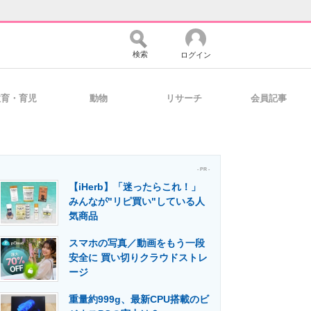
検索
ログイン
教育・育児
動物
リサーチ
会員記事
バイスの未来
好きが集まる 比べて選べる
- PR -
【iHerb】「迷ったらこれ！」
コミュニティ
マーケ×ITの今がよく分かる
みんなが"リピ買い"している人
気商品
スマホの写真／動画をもう一段
・活用を支援
安全に 買い切りクラウドストレ
ージ
重量約999g、最新CPU搭載のビ