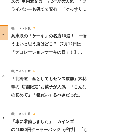
ズの“車内遮光カーテン”が大人気 「プ
ライバシーも保てて安心」「ぐっすり眠
れました」（2/2） | ライフ ねとらぼリ
サーチ：2ページ目
コメント数：
7
3
兵庫県の「ケーキ」の名店10選！ 一番
うまいと思う店はどこ？【7月12日は
「デコレーションケーキの日」！】
（2/4） | 兵庫県 ねとらぼリサーチ：2ペ
ージ目
コメント数：
5
4
「北海道土産としてもセンス抜群」六花
亭の“店舗限定”お菓子が人気 「こんな
の初めて」「箱買いするべきだった」
（1/2） | 北海道 ねとらぼリサーチ
コメント数：
4
5
「車に常備しました」 カインズ
の“1980円クーラーバッグ”が評判 「ち