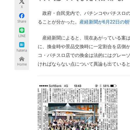
モノづくり技術者専門サイト
エレクトロ
X
政府・自民党内で、パチンコやパチスロの
Share
ることが分かった。
産経新聞が6月22日の
ちょっと気になるネットの話題
LINE
産経新聞によると、現在あがっている案は
に、換金時や景品交換時に一定割合を店側
hatena
コ・パチスロ店での換金は法的にはグレー
ければならない点について異論も出ている
Home