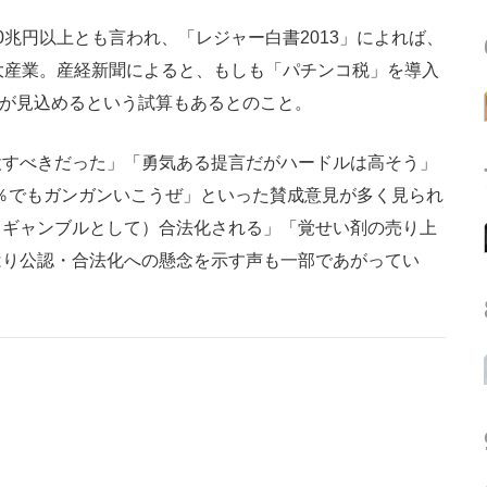
兆円以上とも言われ、「レジャー白書2013」によれば、
大産業。産経新聞によると、もしも「パチンコ税」を導入
源が見込めるという試算もあるとのこと。
すべきだった」「勇気ある提言だがハードルは高そう」
0％でもガンガンいこうぜ」といった賛成意見が多く見られ
（ギャンブルとして）合法化される」「覚せい剤の売り上
はり公認・合法化への懸念を示す声も一部であがってい