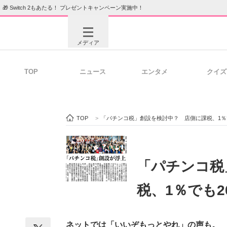
🎁 Switch 2もあたる！ プレゼントキャンペーン実施中！
メディア
TOP
ニュース
エンタメ
クイズ
注目記事を集めた総合ページ
ITの今
TOP
>
「パチンコ税」創設を検討中？ 店側に課税、1％で
ビジネスと働き方のヒント
AI活用
「パチンコ税
税、1％でも2
ITエンジニア向け専門サイト
企業向けI
ネットでは「いいぞもっとやれ」の声も。