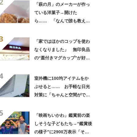
2
「萩の月」のメーカーが作っ
ている洋菓子→開けた
ら…… 「なんで誰も教えて
くれなかったんだ」驚きの中
3
身に「バレたか」「えっ食べ
「家ではほかのコップを使わ
たい」
なくなりました」 無印良品
の“蓋付きマグカップ”が好
評 「良すぎて家族分購入」
4
「朝のコーヒーが昼過ぎまで
室外機に100均アイテムをか
温かい」
ぶせると…… お手軽な日光
対策に「ちゃんと空間ができ
てグー」「これで楽します」
5
「映画ちいかわ」鑑賞前の楽
しそうな子どもたち→“鑑賞後
の様子”に2900万表示「そう