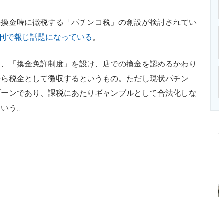
ニクス専門サイト
電子設計の基本と応用
エネルギーの専
換金時に徴税する「パチンコ税」の創設が検討されてい
朝刊で報じ話題になっている
。
、「換金免許制度」を設け、店での換金を認めるかわり
から税金として徴収するというもの。ただし現状パチン
ゾーンであり、課税にあたりギャンブルとして合法化しな
という。