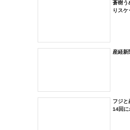
蒼樹う
りスケ
産経新
フジと
14回に