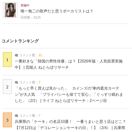
実施中
唯一無二の歌声だと思うボーカリストは？
回答数：8125
コメントランキング
コメント数：
21
1
一番好きな「韓国の男性俳優」は？【2026年版・人気投票実施
中】 | 芸能人 ねとらぼリサーチ
コメント数：
7
2
「もっと早く買えば良かった」 カインズの“車内遮光カーテ
ン”が大人気 「プライバシーも保てて安心」「ぐっすり眠れま
した」（2/2） | ライフ ねとらぼリサーチ：2ページ目
コメント数：
7
3
兵庫県の「ケーキ」の名店10選！ 一番うまいと思う店はどこ？
【7月12日は「デコレーションケーキの日」！】（2/4） | 兵庫県