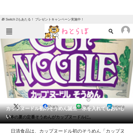
🎁 Switch 2もあたる！ プレゼントキャンペーン実施中！
ねとらぼメニュー
TOP
ニュース
エンタメ
クイズ
グルメ
地域
住まい
教育・育児
動物
リサーチ
2014/06/23 16:40（公開）
X
Share
LINE
hatena
会員記事
カップヌードル初のそうめん誕生 氷を入れてもおいし
い
日本の夏の定番そうめんがカップヌードルに。
メディア
日清食品は、カップヌードル初のそうめん「カップヌ
注目記事を集めた総合ページ