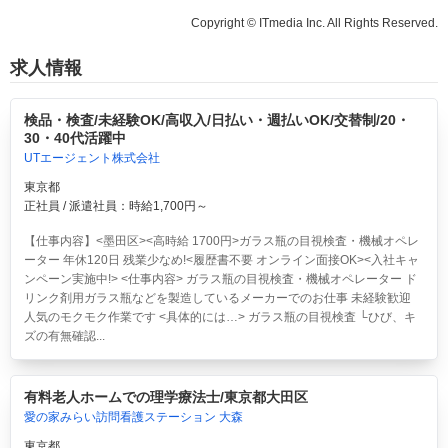
Copyright © ITmedia Inc. All Rights Reserved.
求人情報
検品・検査/未経験OK/高収入/日払い・週払いOK/交替制/20・
30・40代活躍中
UTエージェント株式会社
東京都
正社員 / 派遣社員：時給1,700円～
【仕事内容】<墨田区><高時給 1700円>ガラス瓶の目視検査・機械オペレ
ーター 年休120日 残業少なめ!<履歴書不要 オンライン面接OK><入社キャ
ンペーン実施中!> <仕事内容> ガラス瓶の目視検査・機械オペレーター ド
リンク剤用ガラス瓶などを製造しているメーカーでのお仕事 未経験歓迎
人気のモクモク作業です <具体的には…> ガラス瓶の目視検査 └ひび、キ
ズの有無確認...
有料老人ホームでの理学療法士/東京都大田区
愛の家みらい訪問看護ステーション 大森
東京都