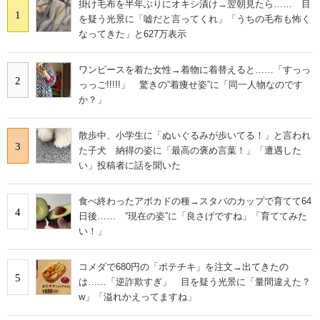
掛け毛布を半年ぶりにオキシ漬け→翌朝見たら…… 目
1
を疑う光景に「嘘だと言ってくれ」「うちの毛布も怖く
なってきた」と627万表示
ワンピースを着た女性→着物に着替えると……「すっっ
2
っっご!!!!!」 驚きの“着痩せ姿”に「同一人物なのです
か？」
散歩中、小学生に「ぬいぐるみが歩いてる！」と言われ
3
た子犬 納得の姿に「最高の褒め言葉！」「遭遇した
い」投稿者に話を聞いた
食べ終わったアボカドの種→スタバのカップで育てて64
4
日後…… “現在の姿”に「良さげですね」「育ててみた
い！」
コメダで680円の「ポテチキ」を注文→出てきたの
5
は……「逆詐欺すぎ」 目を疑う光景に「量間違えた？
w」「溢れかえってますね」