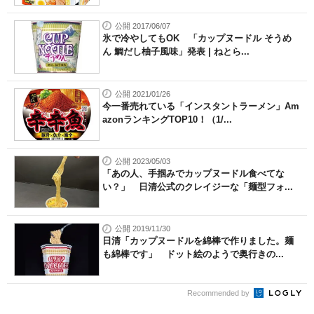
公開 2017/06/07
氷で冷やしてもOK 「カップヌードル そうめ
ん 鯛だし柚子風味」発表 | ねとら...
公開 2021/01/26
今一番売れている「インスタントラーメン」Am
azonランキングTOP10！（1/...
公開 2023/05/03
「あの人、手掴みでカップヌードル食べてな
い？」 日清公式のクレイジーな「麺型フォ...
公開 2019/11/30
日清「カップヌードルを綿棒で作りました。麺
も綿棒です」 ドット絵のようで奥行きの...
Recommended by