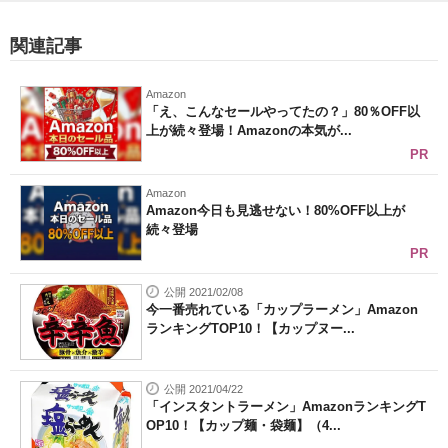
関連記事
Amazon
「え、こんなセールやってたの？」80％OFF以
上が続々登場！Amazonの本気が...
PR
Amazon
Amazon今日も見逃せない！80%OFF以上が
続々登場
PR
公開 2021/02/08
今一番売れている「カップラーメン」Amazon
ランキングTOP10！【カップヌー...
公開 2021/04/22
「インスタントラーメン」AmazonランキングT
OP10！【カップ麺・袋麺】（4...