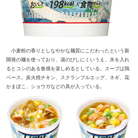
企業向けIT製品の総合サイト
IT製品の技術・比較・事例
製造業のIT導入・活用を支援
モノづくり技術者専門サイト
小麦粉の香りとしなやかな麺質にこだわったという新
開発の麺を使っており、湯のびしにくいうえ、氷を入れ
エレクトロニクス専門サイト
るとコシのある食感を楽しめるとしている。スープは鶏
電子設計の基本と応用
ベース。炭火焼チキン、スクランブルエッグ、ネギ、花
かまぼこ、ショウガなどの具が入っている。
エネルギーの専門メディア
建設×テクノロジーの最前線
ちょっと気になるネットの話題