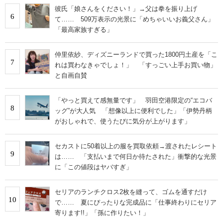
彼氏「娘さんをください！」→父は拳を振り上げ
6
て…… 509万表示の光景に「めちゃいいお義父さん」
「最高家族すぎる」
仲里依紗、ディズニーランドで買った1800円土産を「こ
7
れは買わなきゃでしょ！」 「すっごい上手お買い物」
と自画自賛
「やっと買えて感無量です」 羽田空港限定の“エコバ
8
ッグ”が大人気 「想像以上に便利でした」「伊勢丹柄
がおしゃれで、使うたびに気分が上がります」
セカストに50着以上の服を買取依頼→渡されたレシート
9
は…… 「支払いまで何日か待たされた」衝撃的な光景
に「この値段はヤバすぎ」
セリアのランチクロス2枚を縫って、ゴムを通すだけ
10
で…… 夏にぴったりな完成品に「仕事終わりにセリア
寄ります!!」「孫に作りたい！」