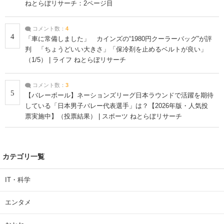
ねとらぼリサーチ：2ページ目
コメント数：
4
4
「車に常備しました」 カインズの“1980円クーラーバッグ”が評
判 「ちょうどいい大きさ」「保冷剤を止めるベルトが良い」
（1/5） | ライフ ねとらぼリサーチ
コメント数：
3
5
【バレーボール】ネーションズリーグ日本ラウンドで活躍を期待
している「日本男子バレー代表選手」は？【2026年版・人気投
票実施中】（投票結果） | スポーツ ねとらぼリサーチ
カテゴリ一覧
IT・科学
エンタメ