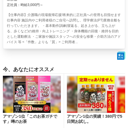
正社員：時給3,000円～
【仕事内容】介護職の現場復帰応援!将来的に正社員への登用も目指せます
仕事内容 施設内やご利用者様のご自宅へ訪問し、理学療法(PT)業務全般を
行っていただきます。 ・基本動作訓練(寝返る、起き上がる、立ち上が
る、歩くなど)の維持・向上トレーニング ・身体機能の回復・維持を目的
とした運動療法 ・ご家族や施設スタッフへの安全な移乗・介助方法のアド
バイス 等 <「件数」よりも「質」> ご利用者...
今、あなたにオススメ
アマゾン1位「このお茶ガチで
アマゾン1位の実績！380円で5
す」噂のお茶
日間お試し。