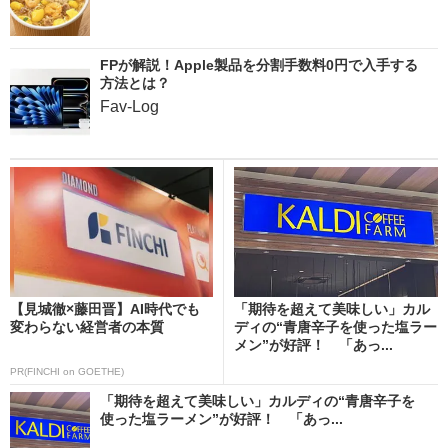
FPが解説！Apple製品を分割手数料0円で入手する
方法とは？
Fav-Log
【見城徹×藤田晋】AI時代でも
「期待を超えて美味しい」カル
変わらない経営者の本質
ディの“青唐辛子を使った塩ラー
メン”が好評！ 「あっ...
PR(FINCHI on GOETHE)
「期待を超えて美味しい」カルディの“青唐辛子を
使った塩ラーメン”が好評！ 「あっ...