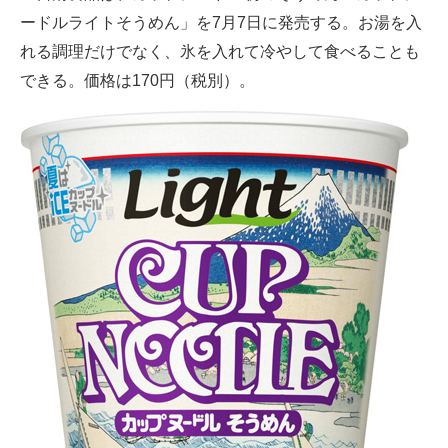
ードルライトそうめん」を7月7日に発売する。お湯を入
ITの今と未来を見通す
れる調理だけでなく、氷を入れて冷やして食べることも
できる。価格は170円（税別）。
スマホと通信の最新トレンド
進化するPCとデバイスの未来
好きが集まる 比べて選べる
ビジネスと働き方のヒント
AI活用のいまが分かる
企業ITのトレンドを詳説
経営リーダーのコミュニティ
マーケ×ITの今がよく分かる
ITエンジニア向け専門サイト