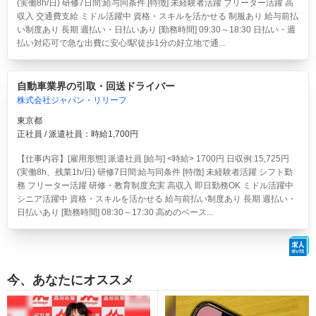
(実働8h/日) 研修7日間:給与同条件 [特徴] 未経験者活躍 フリーター活躍 高
収入 交通費支給 ミドル活躍中 資格・スキルを活かせる 制服あり 給与前払
い制度あり 長期 週払い・日払いあり [勤務時間] 09:30～18:30 日払い・週
払い対応可で急な出費に安心!駅徒歩1分の好立地で通...
自動車業界の引取・回送ドライバー
株式会社ジャパン・リリーフ
東京都
正社員 / 派遣社員：時給1,700円
【仕事内容】[雇用形態] 派遣社員 [給与] <時給> 1700円 日収例:15,725円
(実働8h、残業1h/日) 研修7日間:給与同条件 [特徴] 未経験者活躍 シフト勤
務 フリーター活躍 研修・教育制度充実 高収入 即日勤務OK ミドル活躍中
シニア活躍中 資格・スキルを活かせる 給与前払い制度あり 長期 週払い・
日払いあり [勤務時間] 08:30～17:30 高めのベース...
今、あなたにオススメ