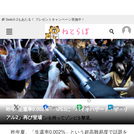
🎁 Switch 2もあたる！ プレゼントキャンペーン実施中！
ねとらぼメニュー
TOP
ニュース
エンタメ
クイズ
グルメ
地域
住まい
教育・育児
動物
リサーチ
2014/06/24 17:54（公開）
X
Share
LINE
hatena
会員記事
昨年“生還率0.002％” USJに「バイオハザード・ザ・リ
アル2」再び登場
リアルなショットガンを持ってゾンビを撃退。
メディア
昨年夏、「生還率0.002%」という超高難易度で話題を
注目記事を集めた総合ページ