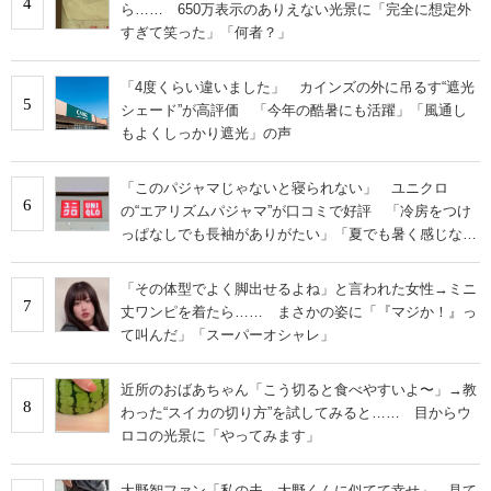
4
ら…… 650万表示のありえない光景に「完全に想定外
すぎて笑った」「何者？」
「4度くらい違いました」 カインズの外に吊るす“遮光
5
シェード”が高評価 「今年の酷暑にも活躍」「風通し
もよくしっかり遮光」の声
「このパジャマじゃないと寝られない」 ユニクロ
6
の“エアリズムパジャマ”が口コミで好評 「冷房をつけ
っぱなしでも長袖がありがたい」「夏でも暑く感じな
い」
「その体型でよく脚出せるよね」と言われた女性→ミニ
7
丈ワンピを着たら…… まさかの姿に「『マジか！』っ
て叫んだ」「スーパーオシャレ」
近所のおばあちゃん「こう切ると食べやすいよ〜」→教
8
わった“スイカの切り方”を試してみると…… 目からウ
ロコの光景に「やってみます」
大野智ファン「私の夫、大野くんに似てて幸せ」→見て