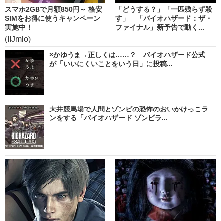
スマホ2GBで月額850円～ 格安
「どうする？」「一匹残らず殺
SIMをお得に使うキャンペーン
す」 「バイオハザード：ザ・
実施中！
ファイナル」新予告で動く...
(IIJmio)
×かゆうま→正しくは……？ バイオハザード公式
が「いいにくいことをいう日」に投稿...
大井競馬場で人間とゾンビの恐怖のおいかけっこラ
ンをする「バイオハザード ゾンビラ...