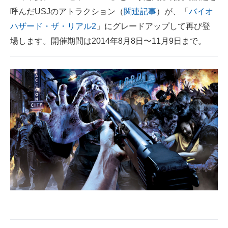
呼んだUSJのアトラクション（
関連記事
）が、「
バイオ
ITの今と未来を見通す
ハザード・ザ・リアル2
」にグレードアップして再び登
場します。開催期間は2014年8月8日〜11月9日まで。
スマホと通信の最新トレンド
進化するPCとデバイスの未来
好きが集まる 比べて選べる
ビジネスと働き方のヒント
AI活用のいまが分かる
企業ITのトレンドを詳説
経営リーダーのコミュニティ
マーケ×ITの今がよく分かる
ITエンジニア向け専門サイト