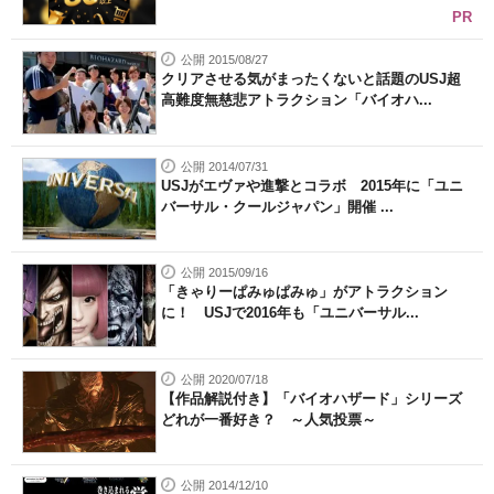
PR
公開 2015/08/27
クリアさせる気がまったくないと話題のUSJ超
高難度無慈悲アトラクション「バイオハ...
公開 2014/07/31
USJがエヴァや進撃とコラボ 2015年に「ユニ
バーサル・クールジャパン」開催 ...
公開 2015/09/16
「きゃりーぱみゅぱみゅ」がアトラクション
に！ USJで2016年も「ユニバーサル...
公開 2020/07/18
【作品解説付き】「バイオハザード」シリーズ
どれが一番好き？ ～人気投票～
公開 2014/12/10