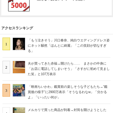
アクセスランキング
「もう泣きそう」川口春奈、純白ウエディングドレス姿
1
にネット騒然「ほんとに綺麗」「この笑顔が切なすぎ
る」
夫が買ってきた赤福→開けたら…… まさかの中身に
2
「お店に電話してしまいそう」「さすがに初めて見まし
た笑」と107万表示
「映画ちいかわ」鑑賞前の楽しそうな子どもたち→“鑑
3
賞後の様子”に2900万表示「そうなるわなw」「分かる
よ」「いったい何が」
メルカリで買った商品が到着→封筒を開けようとした