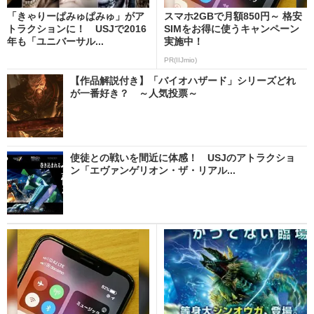
「きゃりーぱみゅぱみゅ」がア
スマホ2GBで月額850円～ 格安
トラクションに！ USJで2016
SIMをお得に使うキャンペーン
年も「ユニバーサル...
実施中！
PR(IIJmio)
【作品解説付き】「バイオハザード」シリーズどれ
が一番好き？ ～人気投票～
使徒との戦いを間近に体感！ USJのアトラクショ
ン「エヴァンゲリオン・ザ・リアル...