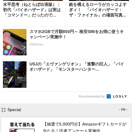
水平思考（ねとらぼ出張版）：
銃を構えるローラがカッコよす
初代「バイオハザード」は実は
ぎィ！ 「バイオハザード：
「コマンドー」だったので...
ザ・ファイナル」の場面写真...
スマホ2GBで月額850円～ 格安SIMをお得に使うキ
ャンペーン実施中！
PR(IIJmio)
USJの「エヴァンゲリオン」「進撃の巨人」「バイ
オハザード」「モンスターハンター...
Recommended by
Special
- PR -
【抽選で5,000円分】Amazonギフトカードが
当たる！読者アンケート実施中