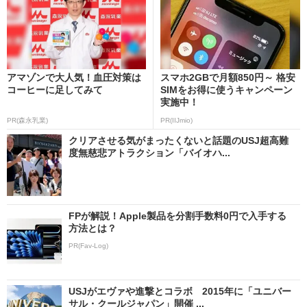
アマゾンで大人気！血圧対策は
スマホ2GBで月額850円～ 格安
コーヒーに足してみて
SIMをお得に使うキャンペーン
実施中！
PR(森永乳業)
PR(IIJmio)
クリアさせる気がまったくないと話題のUSJ超高難
度無慈悲アトラクション「バイオハ...
FPが解説！Apple製品を分割手数料0円で入手する
方法とは？
PR(Fav-Log)
USJがエヴァや進撃とコラボ 2015年に「ユニバー
サル・クールジャパン」開催 ...