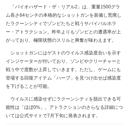
「バイオハザード・ザ・リアル2」は、重量1500グラ
企業向けIT製品の総合サイト
ム長さ64センチの本格的なショットガンを装備し荒廃し
IT製品の技術・比較・事例
たラクーンシティでゾンビたちと戦うサバイバルホラ
ー・アトラクション。昨年よりもゾンビとの遭遇率が上
製造業のIT導入・活用を支援
がっており、極限状態のスリルと興奮が味わえます。
モノづくり技術者専門サイト
ショットガンにはゲストのウイルス感染度合いを示す
エレクトロニクス専門サイト
インジケーターが付いており、ゾンビやクリーチャーと
電子設計の基本と応用
戦う中で度数が上昇していきます。ただし、ゲームにも
登場する回復アイテム「ハーブ」を見つけ出せば感染度
エネルギーの専門メディア
を下げることが可能。
建設×テクノロジーの最前線
ウイルスに感染せずにラクーンシティを脱出できる可
ちょっと気になるネットの話題
能性は「ほぼ0%」。アトラクションのさらなる詳細につ
いては公式サイトで7月下旬に発表されます。