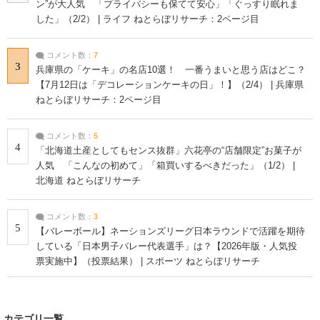
ン”が大人気 「プライバシーも保てて安心」「ぐっすり眠れま
した」（2/2） | ライフ ねとらぼリサーチ：2ページ目
コメント数：
7
3
兵庫県の「ケーキ」の名店10選！ 一番うまいと思う店はどこ？
【7月12日は「デコレーションケーキの日」！】（2/4） | 兵庫県
ねとらぼリサーチ：2ページ目
コメント数：
5
4
「北海道土産としてもセンス抜群」六花亭の“店舗限定”お菓子が
人気 「こんなの初めて」「箱買いするべきだった」（1/2） |
北海道 ねとらぼリサーチ
コメント数：
3
5
【バレーボール】ネーションズリーグ日本ラウンドで活躍を期待
している「日本男子バレー代表選手」は？【2026年版・人気投
票実施中】（投票結果） | スポーツ ねとらぼリサーチ
カテゴリ一覧