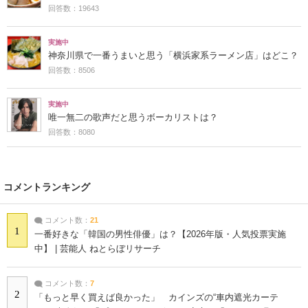
回答数：19643
実施中
神奈川県で一番うまいと思う「横浜家系ラーメン店」はどこ？
回答数：8506
実施中
唯一無二の歌声だと思うボーカリストは？
回答数：8080
コメントランキング
コメント数：
21
1
一番好きな「韓国の男性俳優」は？【2026年版・人気投票実施
中】 | 芸能人 ねとらぼリサーチ
コメント数：
7
2
「もっと早く買えば良かった」 カインズの“車内遮光カーテ