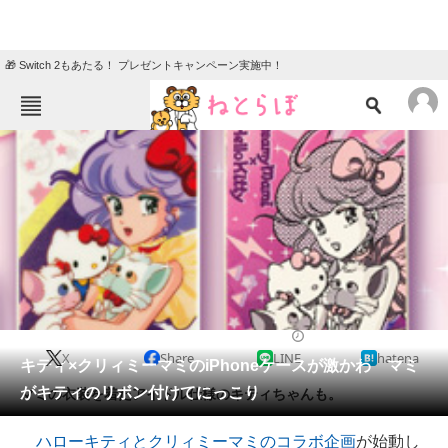
🎁 Switch 2もあたる！ プレゼントキャンペーン実施中！
ねとらぼメニュー
TOP
ニュース
エンタメ
クイズ
グルメ
地域
住まい
教育・育児
動物
リサーチ
2014/06/25 16:05（公開）
X
Share
LINE
hatena
会員記事
キティ×クリィミーマミのiPhoneケースが激かわ マミ
がキティのリボン付けてにっこり
マミの衣装を着たアイドル仕様のキティちゃんも。
メディア
ハローキティとクリィミーマミのコラボ企画
が始動し
注目記事を集めた総合ページ