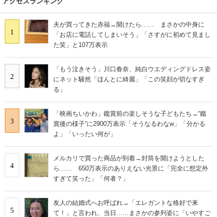
アクセスランキング
夫が買ってきた赤福→開けたら…… まさかの中身に
1
「お店に電話してしまいそう」「さすがに初めて見まし
た笑」と107万表示
「もう泣きそう」川口春奈、純白ウエディングドレス姿
2
にネット騒然「ほんとに綺麗」「この笑顔が切なすぎ
る」
「映画ちいかわ」鑑賞前の楽しそうな子どもたち→“鑑
3
賞後の様子”に2900万表示「そうなるわなw」「分かる
よ」「いったい何が」
メルカリで買った商品が到着→封筒を開けようとした
4
ら…… 650万表示のありえない光景に「完全に想定外
すぎて笑った」「何者？」
友人の結婚式へお呼ばれ→「エレガントな格好で来
5
て！」と言われ、当日……まさかの参列姿に「いやすご