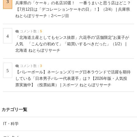
3
兵庫県の「ケーキ」の名店10選！ 一番うまいと思う店はどこ？
【7月12日は「デコレーションケーキの日」！】（2/4） | 兵庫県
ねとらぼリサーチ：2ページ目
コメント数：
5
4
「北海道土産としてもセンス抜群」六花亭の“店舗限定”お菓子が
人気 「こんなの初めて」「箱買いするべきだった」（1/2） |
北海道 ねとらぼリサーチ
コメント数：
3
5
【バレーボール】ネーションズリーグ日本ラウンドで活躍を期待
している「日本男子バレー代表選手」は？【2026年版・人気投
票実施中】（投票結果） | スポーツ ねとらぼリサーチ
カテゴリ一覧
IT・科学