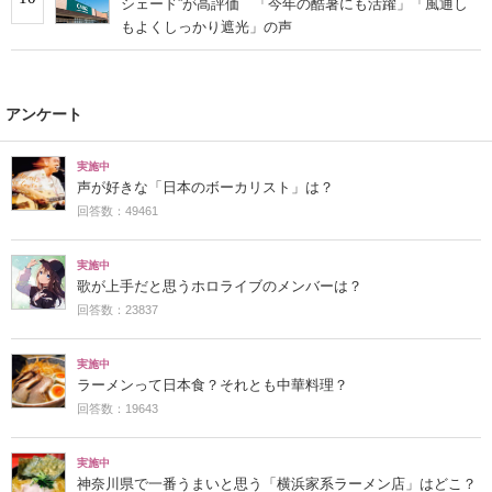
シェード”が高評価 「今年の酷暑にも活躍」「風通し
もよくしっかり遮光」の声
アンケート
実施中
声が好きな「日本のボーカリスト」は？
回答数：49461
実施中
歌が上手だと思うホロライブのメンバーは？
回答数：23837
実施中
ラーメンって日本食？それとも中華料理？
回答数：19643
実施中
神奈川県で一番うまいと思う「横浜家系ラーメン店」はどこ？