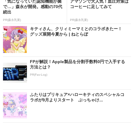
「気になっていた認知機能が菌
アマゾンで大人気！血圧対策は
で…」森永が開発。感動の70代
コーヒーに足してみて
続出
PR(森永乳業)
PR(森永乳業)
キティさん、クリィミーマミとのコラボきたー！
グッズ展開今夏から | ねとらぼ
FPが解説！Apple製品を分割手数料0円で入手する
方法とは？
PR(Fav-Log)
ふたりはプリキュア×ハローキティのスペシャルコ
ラボが9月よりスタート ぶっちゃけ...