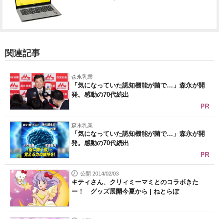
関連記事
森永乳業
「気になっていた認知機能が菌で…」森永が開
発。感動の70代続出
PR
森永乳業
「気になっていた認知機能が菌で…」森永が開
発。感動の70代続出
PR
公開 2014/02/03
キティさん、クリィミーマミとのコラボきた
ー！ グッズ展開今夏から | ねとらぼ