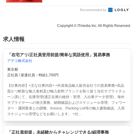
Recommended by
Copyright © ITmedia Inc. All Rights Reserved.
求人情報
「在宅アリ/正社員登用前提/簡単な英語使用」貿易事務
アデコ株式会社
東京都
正社員 / 派遣社員：時給1,700円
【仕事内容】<主な仕事内容> <外資食品輸入販売会社での貿易事務>高品
質かつ斬新な輸入食材及び輸入飲料ブランドを取り扱う当社サプライチェ
ーン課にて、在庫管理(適正在庫の維持・管理、入出庫データ管理)、海外
サプライヤーへの発注業務、納期確認およびスケジュール管理、フォワー
ダー・通関業者との調整、Invoice、Packing List等の輸入書類確認、入荷
スケジュール管理などをお願いします。 <仕...
「正社員前提」未経験からチャレンジできる/経理事務