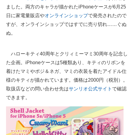
ました。両方のキャラが描かれたiPhoneケースが6月25
ITの今と未来を見通す
日に家電量販店や
オンラインショップ
で発売されたので
すが、オンラインショップではすでに売り切れ……ぐぬ
スマホと通信の最新トレンド
ぬ。
進化するPCとデバイスの未来
好きが集まる 比べて選べる
ハローキティ40周年とクリィミーマミ30周年を記念し
た企画。iPhoneケースは5種類あり、キティのリボンを
ビジネスと働き方のヒント
着けたマミやポジ＆ネガ、マミの衣装を着たアイドル仕
AI活用のいまが分かる
様のキティが描かれています。価格は2000円（税別）。
取扱店などの問い合わせ先は
サンリオ公式サイト
で確認
企業ITのトレンドを詳説
できます。
経営リーダーのコミュニティ
マーケ×ITの今がよく分かる
ITエンジニア向け専門サイト