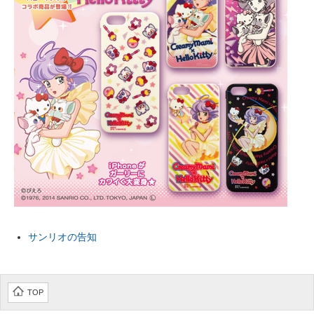
企業向けIT製品の総合サイト
IT製品の技術・比較・事例
製造業のIT導入・活用を支援
モノづくり技術者専門サイト
エレクトロニクス専門サイト
電子設計の基本と応用
エネルギーの専門メディア
建設×テクノロジーの最前線
サンリオの告知
ちょっと気になるネットの話題
TOP