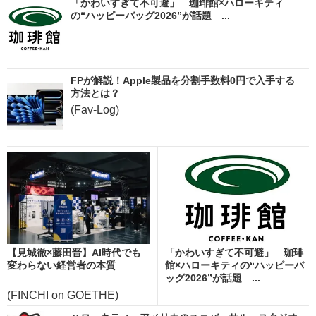
「かわいすぎて不可避」 珈琲館×ハローキティ
の“ハッピーバッグ2026”が話題 ...
FPが解説！Apple製品を分割手数料0円で入手する
方法とは？
(Fav-Log)
【見城徹×藤田晋】AI時代でも
「かわいすぎて不可避」 珈琲
変わらない経営者の本質
館×ハローキティの“ハッピーバ
ッグ2026”が話題 ...
(FINCHI on GOETHE)