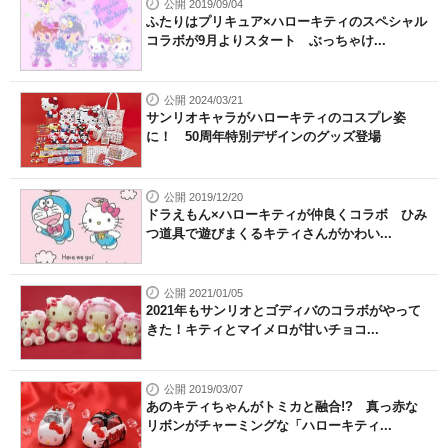
公開 2019/09/04
ふたりはプリキュア×ハローキティのスペシャル
コラボが9月よりスタート ぶっちゃけ...
公開 2024/03/21
サンリオキャラがハローキティのコスプレ姿
に！ 50周年特別デザインのグッズ登場
公開 2019/12/20
ドラえもん×ハローキティが仲良くコラボ ひみ
つ道具で遊びまくるキティさんがかわい...
公開 2021/01/05
2021年もサンリオとゴディバのコラボがやって
きた！キティとマイメロが甘いチョコ...
公開 2019/03/07
あのキティちゃんがトミカと融合!? 真っ赤な
リボンがチャーミングな「ハローキティ...