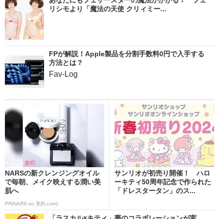
リシモより「魔法の天使 クリィミー...
FPが解説！Apple製品を分割手数料0円で入手する
方法とは？
Fav-Log
NARSの新クレンジングオイル
サンリオが初売り開催！ ハロ
で毎朝、メイク映えする潤い美
ーキティ50周年記念で作られた
肌へ
「ドレスタータン」のス...
PR(NARS on 美的.com)
「ラスカル×キティ」夢のコラボレーションが実