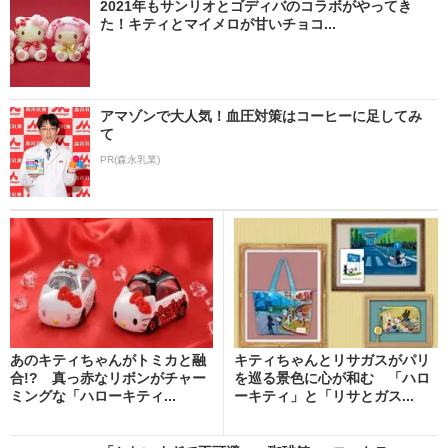
2021年もサンリオとゴディバのコラボがやってき
た！キティとマイメロが甘いチョコ...
アマゾンで大人気！血圧対策はコーヒーに足してみ
て
PR(森永乳業)
あのキティちゃんがトミカと融
キティちゃんとリサガスがパリ
合!? 真っ赤なリボンがチャー
を巡る景色に心が和む 「ハロ
ミングな「ハローキティ...
ーキティ」と「リサとガス...