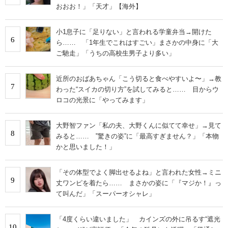
おおお！」「天才」【海外】
小1息子に「足りない」と言われる学童弁当→開けた
6
ら…… 「1年生でこれはすごい」まさかの中身に「大
ご馳走」「うちの高校生男子より多い」
近所のおばあちゃん「こう切ると食べやすいよ〜」→教
7
わった“スイカの切り方”を試してみると…… 目からウ
ロコの光景に「やってみます」
大野智ファン「私の夫、大野くんに似てて幸せ」→見て
8
みると…… ‟驚きの姿”に「最高すぎません？」「本物
かと思いました！」
「その体型でよく脚出せるよね」と言われた女性→ミニ
9
丈ワンピを着たら…… まさかの姿に「『マジか！』っ
て叫んだ」「スーパーオシャレ」
「4度くらい違いました」 カインズの外に吊るす“遮光
10