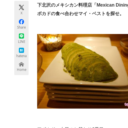
モノづくり技術者専門サイト
エレクトロ
下北沢のメキシカン料理店「Mexican Din
X
ボカドの食べ合わせマイ・ベストを探せ。
Share
ちょっと気になるネットの話題
LINE
hatena
Home