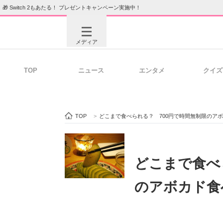
🎁 Switch 2もあたる！ プレゼントキャンペーン実施中！
メディア
TOP
ニュース
エンタメ
クイズ
注目記事を集めた総合ページ
ITの今
TOP
>
どこまで食べられる？ 700円で時間無制限のア
ビジネスと働き方のヒント
AI活用
どこまで食べ
のアボカド食
ITエンジニア向け専門サイト
企業向けI