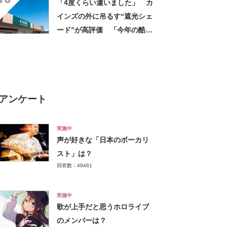
「4度くらい違いました」 カ
インズの外に吊るす“遮光シェ
ード”が高評価 「今年の酷暑
にも活躍」「風通しもよくし
っかり遮光」の声
アンケート
実施中
声が好きな「日本のボーカリ
スト」は？
回答数：49461
実施中
歌が上手だと思うホロライブ
のメンバーは？