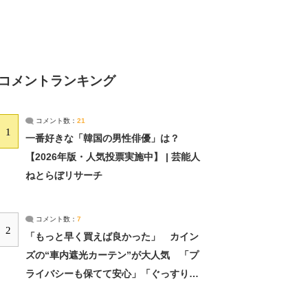
コメントランキング
コメント数：
21
1
一番好きな「韓国の男性俳優」は？
【2026年版・人気投票実施中】 | 芸能人
ねとらぼリサーチ
コメント数：
7
2
「もっと早く買えば良かった」 カイン
ズの“車内遮光カーテン”が大人気 「プ
ライバシーも保てて安心」「ぐっすり眠
れました」（2/2） | ライフ ねとらぼリ