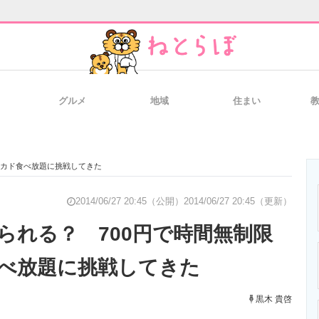
グルメ
地域
住まい
と未来を見通す
スマホと通信の最新トレンド
進化するPCとデ
ボカド食べ放題に挑戦してきた
のいまが分かる
企業ITのトレンドを詳説
経営リーダーの
2014/06/27 20:45（公開）
2014/06/27 20:45（更新）
られる？ 700円で時間無制限
べ放題に挑戦してきた
T製品の総合サイト
IT製品の技術・比較・事例
製造業のIT導入
黒木 貴啓