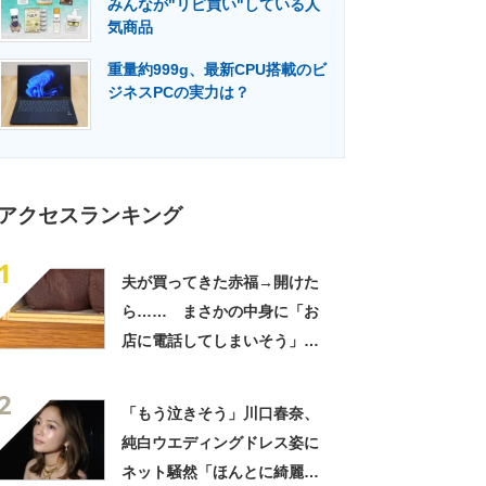
みんなが"リピ買い"している人
門メディア
建設×テクノロジーの最前線
気商品
重量約999g、最新CPU搭載のビ
ジネスPCの実力は？
アクセスランキング
1
夫が買ってきた赤福→開けた
ら…… まさかの中身に「お
店に電話してしまいそう」
「さすがに初めて見ました
2
笑」と107万表示
「もう泣きそう」川口春奈、
純白ウエディングドレス姿に
ネット騒然「ほんとに綺麗」