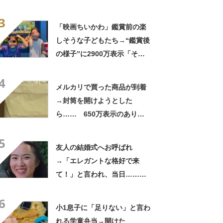
「この笑顔が切なすぎる」
3
「映画ちいかわ」鑑賞前の楽
しそうな子どもたち→“鑑賞後
の様子”に2900万表示「そう
なるわなw」「分かるよ」
4
「いったい何が」
メルカリで買った商品が到着
→封筒を開けようとした
ら…… 650万表示のありえ
ない光景に「完全に想定外す
5
ぎて笑った」「何者？」
友人の結婚式へお呼ばれ
→「エレガントな格好で来
て！」と言われ、当日……ま
さかの参列姿に「いやすごお
6
おお！」「天才」【海外】
小1息子に「足りない」と言わ
れる学童弁当→開けた