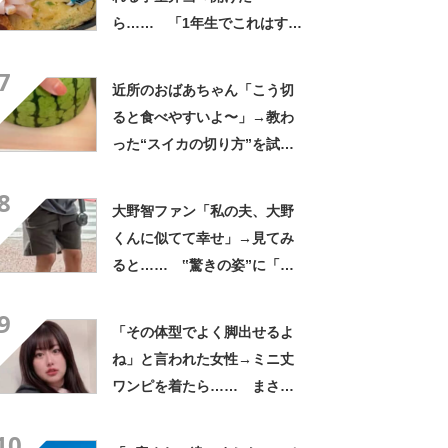
ら…… 「1年生でこれはすご
い」まさかの中身に「大ご馳
7
走」「うちの高校生男子より
近所のおばあちゃん「こう切
多い」
ると食べやすいよ〜」→教わ
った“スイカの切り方”を試し
てみると…… 目からウロコ
8
の光景に「やってみます」
大野智ファン「私の夫、大野
くんに似てて幸せ」→見てみ
ると…… ‟驚きの姿”に「最
高すぎません？」「本物かと
9
思いました！」
「その体型でよく脚出せるよ
ね」と言われた女性→ミニ丈
ワンピを着たら…… まさか
の姿に「『マジか！』って叫
10
んだ」「スーパーオシャレ」