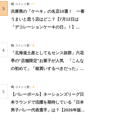
サーチ：2ページ目
コメント数：
7
3
兵庫県の「ケーキ」の名店10選！ 一番
うまいと思う店はどこ？【7月12日は
「デコレーションケーキの日」！】
（2/4） | 兵庫県 ねとらぼリサーチ：2ペ
ージ目
コメント数：
5
4
「北海道土産としてもセンス抜群」六花
亭の“店舗限定”お菓子が人気 「こんな
の初めて」「箱買いするべきだった」
（1/2） | 北海道 ねとらぼリサーチ
コメント数：
3
5
【バレーボール】ネーションズリーグ日
本ラウンドで活躍を期待している「日本
男子バレー代表選手」は？【2026年版・
人気投票実施中】（投票結果） | スポー
ツ ねとらぼリサーチ