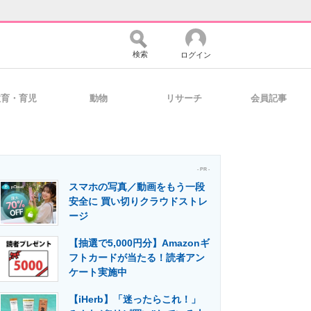
検索
ログイン
教育・育児
動物
リサーチ
会員記事
バイスの未来
好きが集まる 比べて選べる
- PR -
スマホの写真／動画をもう一段
コミュニティ
マーケ×ITの今がよく分かる
安全に 買い切りクラウドストレ
ージ
【抽選で5,000円分】Amazonギ
・活用を支援
フトカードが当たる！読者アン
ケート実施中
【iHerb】「迷ったらこれ！」