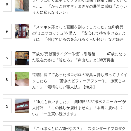
ライブに行く道中でサンダルが崩壊→裸足で困っていた
5
ら…… 「かっこ良すぎ」まさかの展開に感動「こうい
う人に私もなりたい」
「スマホを落として画面を割ってしまった」無印良品
6
の“ミニサコッシュ”を購入→「安心して持ち歩ける」よ
うに 「付けているのを忘れるくらい軽い」など好評
平成の“元仮面ライダー俳優”→引退後…… 47歳になっ
7
た現在の姿に「嘘だろ」「声出た」と108万再生
道端に捨ててあったボロボロの家具→持ち帰ってリメイ
8
クしたら…… “驚きのビフォーアフター”に「激変じゃ
ん！」「素晴らしい職人技」【海外】
「15足も買いました」 無印良品の“撥水スニーカー”が
9
大好評 「この靴しか履けません」「本当に疲れにく
い」「一生買い続けます」
「これほんとに770円なの？」 スタンダードプロダク