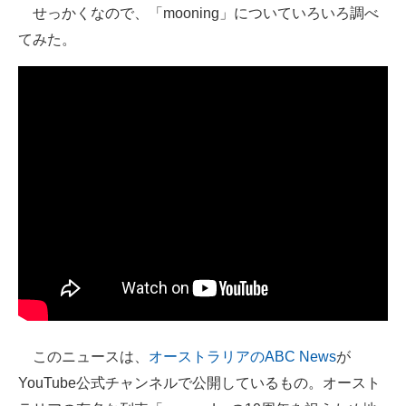
せっかくなので、「mooning」についていろいろ調べ
IT製品の技術・比較・事例
てみた。
製造業のIT導入・活用を支援
モノづくり技術者専門サイト
エレクトロニクス専門サイト
電子設計の基本と応用
エネルギーの専門メディア
建設×テクノロジーの最前線
ちょっと気になるネットの話題
このニュースは、
オーストラリアのABC News
が
YouTube公式チャンネルで公開しているもの。オースト