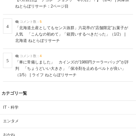
【7月12日は「デコレーションケーキの日」！】（2/4） | 兵庫県
ねとらぼリサーチ：2ページ目
コメント数：
5
4
「北海道土産としてもセンス抜群」六花亭の“店舗限定”お菓子が
人気 「こんなの初めて」「箱買いするべきだった」（1/2） |
北海道 ねとらぼリサーチ
コメント数：
4
5
「車に常備しました」 カインズの“1980円クーラーバッグ”が評
判 「ちょうどいい大きさ」「保冷剤を止めるベルトが良い」
（1/5） | ライフ ねとらぼリサーチ
カテゴリ一覧
IT・科学
エンタメ
おかね