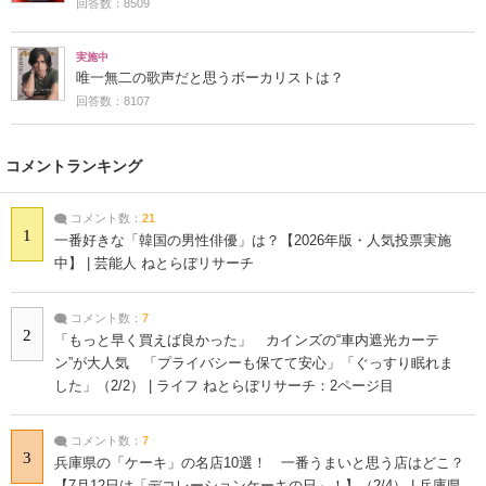
回答数：8509
実施中
唯一無二の歌声だと思うボーカリストは？
回答数：8107
コメントランキング
コメント数：
21
1
一番好きな「韓国の男性俳優」は？【2026年版・人気投票実施
中】 | 芸能人 ねとらぼリサーチ
コメント数：
7
2
「もっと早く買えば良かった」 カインズの“車内遮光カーテ
ン”が大人気 「プライバシーも保てて安心」「ぐっすり眠れま
した」（2/2） | ライフ ねとらぼリサーチ：2ページ目
コメント数：
7
3
兵庫県の「ケーキ」の名店10選！ 一番うまいと思う店はどこ？