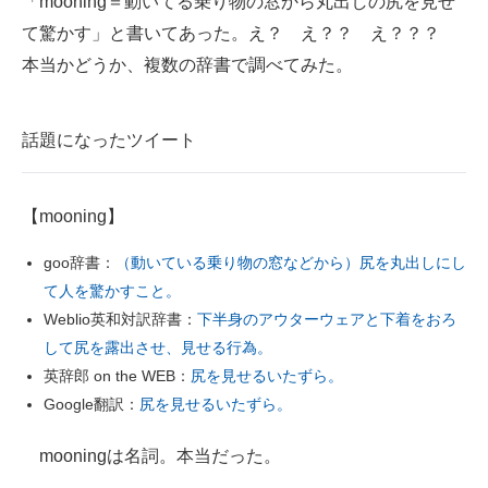
「mooning＝動いてる乗り物の窓から丸出しの尻を見せ
て驚かす」と書いてあった。え？ え？？ え？？？
スマホと通信の最新トレンド
本当かどうか、複数の辞書で調べてみた。
進化するPCとデバイスの未来
好きが集まる 比べて選べる
話題になったツイート
ビジネスと働き方のヒント
【mooning】
AI活用のいまが分かる
goo辞書：
（動いている乗り物の窓などから）尻を丸出しにし
企業ITのトレンドを詳説
て人を驚かすこと。
Weblio英和対訳辞書：
下半身のアウターウェアと下着をおろ
経営リーダーのコミュニティ
して尻を露出させ、見せる行為。
マーケ×ITの今がよく分かる
英辞郎 on the WEB：
尻を見せるいたずら。
Google翻訳：
尻を見せるいたずら。
ITエンジニア向け専門サイト
mooningは名詞。本当だった。
企業向けIT製品の総合サイト