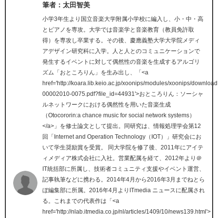
筆者：太田智美
小学3年生より国立音楽大学附属小学校に編入し、小・中・高
とピアノを専攻。大学では音楽学と音楽教育（教員免許取
得）を専攻し卒業する。その後、慶應義塾大学大学院メディ
アデザイン研究科に入学。人と人とのコミュニケーションで
発生するイベントに対して偶然性の音楽を生成するアルゴリ
ズム「おところりん」を生み出し、「<a
href='http://koara.lib.keio.ac.jp/xoonips/modules/xoonips/downl
00002010-0075.pdf?file_id=44931'>おところりん：ソーシャ
ルネットワークにおける偶然性を用いた音楽生成
（Otocororin:a chance music for social network systems）
</a>」を修士論文として提出。同研究は、情報処理学会第12
回「Internet and Operation Technology（IOT）」研究会にお
いて学生奨励賞を受賞。 同大学院を修了後、2011年にアイテ
ィメディア株式会社に入社。営業配属を経て、2012年より＠
IT統括部に所属し、技術者コミュニティ支援やイベント運営、
記事執筆などに携わる。2014年4月から2016年3月までねとら
ぼ編集部に所属。2016年4月よりITmedia ニュースに配属され
る。これまでの代表作は「<a
href='http://nlab.itmedia.co.jp/nl/articles/1409/10/news139.html'>