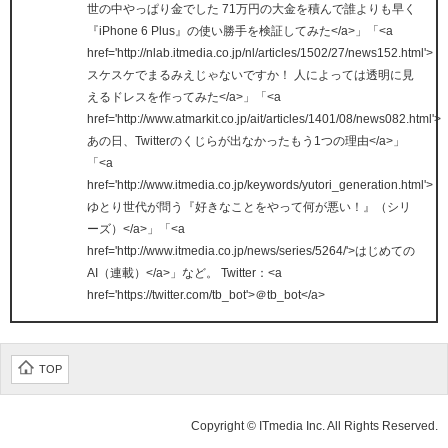
世の中やっぱり金でした 71万円の大金を積んで誰よりも早く
『iPhone 6 Plus』の使い勝手を検証してみた</a>」「<a
href='http://nlab.itmedia.co.jp/nl/articles/1502/27/news152.html'>
スケスケでまるみえじゃないですか！ 人によっては透明に見
えるドレスを作ってみた</a>」「<a
href='http://www.atmarkit.co.jp/ait/articles/1401/08/news082.html'>
あの日、Twitterのくじらが出なかったもう1つの理由</a>」
「<a
href='http://www.itmedia.co.jp/keywords/yutori_generation.html'>
ゆとり世代が問う『好きなことをやって何が悪い！』（シリ
ーズ）</a>」「<a
href='http://www.itmedia.co.jp/news/series/5264/'>はじめての
AI（連載）</a>」など。 Twitter：<a
href='https://twitter.com/tb_bot'>＠tb_bot</a>
TOP
Copyright © ITmedia Inc. All Rights Reserved.