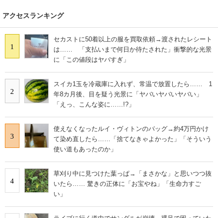
アクセスランキング
セカストに50着以上の服を買取依頼→渡されたレシート
1
は…… 「支払いまで何日か待たされた」衝撃的な光景
に「この値段はヤバすぎ」
スイカ1玉を冷蔵庫に入れず、常温で放置したら…… 1
2
年8カ月後、目を疑う光景に「ヤバいヤバいヤバい」
「えっ、こんな姿に……!?」
使えなくなったルイ・ヴィトンのバッグ→約4万円かけ
3
て染め直したら……「捨てなきゃよかった」「そういう
使い道もあったのか」
草刈り中に見つけた葉っぱ→「まさかな」と思いつつ抜
4
いたら…… 驚きの正体に「お宝やね」「生命力すご
い」