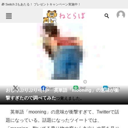
🎁 Switch 2もあたる！ プレゼントキャンペーン実施中！
ねとらぼメニュー
TOP
ニュース
エンタメ
クイズ
グルメ
地域
住まい
教育・育児
動物
リサーチ
2014/06/27 20:08（公開）
X
Share
LINE
hatena
会員記事
おしりぷりぷり<( I )> 英単語「mooning」の意味が衝
撃すぎたので調べてみた
今日はとても重要な単語を1つ覚えました。
メディア
英単語「mooning」の意味が衝撃すぎて、Twitterで話
注目記事を集めた総合ページ
題になっている。話題になったツイートでは、
ITの今と未来を見通す