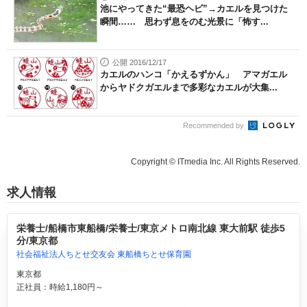
池にやってきた“最恐ヘビ”→カエルを見つけた
瞬間…… 思わず息をのむ光景に「怖す...
公開 2016/12/17
カエルのハンコ「かえるずかん」 アマガエル
からヤドクガエルまで多彩なカエルが大集...
Recommended by
Copyright © ITmedia Inc. All Rights Reserved.
求人情報
栄養士/船橋市東船橋/栄養士/東京メトロ南北線 東大前駅 徒歩5
分/東京都
社会福祉法人ちとせ交友会 東船橋ちとせ保育園
東京都
正社員：時給1,180円～