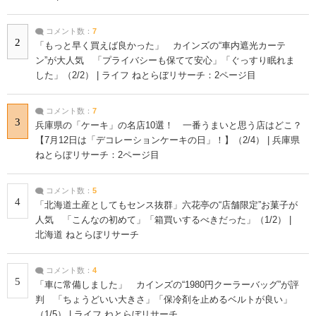
コメント数：
7
2
「もっと早く買えば良かった」 カインズの“車内遮光カーテ
ン”が大人気 「プライバシーも保てて安心」「ぐっすり眠れま
した」（2/2） | ライフ ねとらぼリサーチ：2ページ目
コメント数：
7
3
兵庫県の「ケーキ」の名店10選！ 一番うまいと思う店はどこ？
【7月12日は「デコレーションケーキの日」！】（2/4） | 兵庫県
ねとらぼリサーチ：2ページ目
コメント数：
5
4
「北海道土産としてもセンス抜群」六花亭の“店舗限定”お菓子が
人気 「こんなの初めて」「箱買いするべきだった」（1/2） |
北海道 ねとらぼリサーチ
コメント数：
4
5
「車に常備しました」 カインズの“1980円クーラーバッグ”が評
判 「ちょうどいい大きさ」「保冷剤を止めるベルトが良い」
（1/5） | ライフ ねとらぼリサーチ