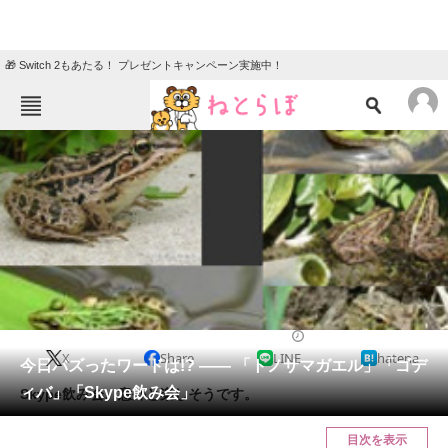
🎁 Switch 2もあたる！ プレゼントキャンペーン実施中！
ねとらぼメニュー
TOP
ニュース
エンタメ
クイズ
グルメ
地域
住まい
教育・育児
動物
リサーチ
2014/06/27 20:22（公開）
X
Share
LINE
hatena
会員記事
今日バズったワードは!? ―― 「トノサマガエル」「ゴデ
ィバ」「Skype飲み会」
Skype飲み会、意外と楽しそうです。
メディア
目次を表示
注目記事を集めた総合ページ