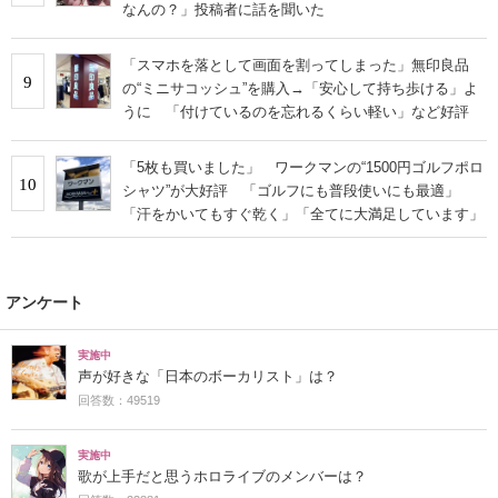
なんの？」投稿者に話を聞いた
「スマホを落として画面を割ってしまった」無印良品
9
の“ミニサコッシュ”を購入→「安心して持ち歩ける」よ
うに 「付けているのを忘れるくらい軽い」など好評
「5枚も買いました」 ワークマンの“1500円ゴルフポロ
10
シャツ”が大好評 「ゴルフにも普段使いにも最適」
「汗をかいてもすぐ乾く」「全てに大満足しています」
アンケート
実施中
声が好きな「日本のボーカリスト」は？
回答数：49519
実施中
歌が上手だと思うホロライブのメンバーは？