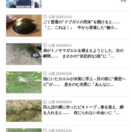
PR
公開 2025/11/13
ごく普通の“ドブガイの死体”を開けると……
「こ、これは！」 中から登場した“極小...
公開 2025/09/11
弟がトノサマガエルを捕まえようとした、次の
瞬間…… まさかの“決定的な1枚”に「...
公開 2026/01/09
池にいたカエルが水面に浮上→目の前に“最恐ヘ
ビ”が…… 息をのむ光景に「あんなに...
公開 2025/06/19
田んぼの横に作ったビオトープ→春を迎え、網
を入れると…… 信じられない出会いに「...
公開 2025/11/14