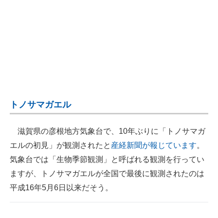
企業向けIT製品の総合サイト
IT製品の技術・比較・事例
製造業のIT導入・活用を支援
モノづくり技術者専門サイト
エレクトロニクス専門サイト
トノサマガエル
電子設計の基本と応用
滋賀県の彦根地方気象台で、10年ぶりに「トノサマガ
エネルギーの専門メディア
エルの初見」が観測されたと
産経新聞が報じています
。
建設×テクノロジーの最前線
気象台では「生物季節観測」と呼ばれる観測を行ってい
ますが、トノサマガエルが全国で最後に観測されたのは
ちょっと気になるネットの話題
平成16年5月6日以来だそう。