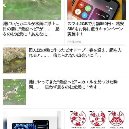
池にいたカエルが水面に浮上→
スマホ2GBで月額850円～ 格安
目の前に“最恐ヘビ”が…… 息
SIMをお得に使うキャンペーン
をのむ光景に「あんなに...
実施中！
PR(IIJmio)
田んぼの横に作ったビオトープ→春を迎え、網を入
れると…… 信じられない出会いに「...
池にやってきた“最恐ヘビ”→カエルを見つけた瞬
間…… 思わず息をのむ光景に「怖す...