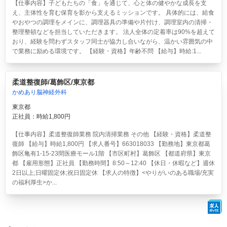
【仕事内容】子どもたちの「食」を通じて、心と体の健やかな成長を支
え、主体性を育む保育を影から支えるミッションです。 具体的には、給食
やおやつの調理をメインに、調理器具の準備や片付け、調理室内の清掃・
整理整頓などを担当していただきます。 法人全体の定着率は90%を超えて
おり、経験を問わずスタッフ同士が協力し合いながら、温かい雰囲気の中
で業務に励める環境です。 【経験・資格】年齢不問 【給与】時給:1...
柔道整復師/葛飾区/東京都
かめあり脳神経外科
東京都
正社員：時給1,800円
【仕事内容】柔道整復師業務 院内清掃業務 その他 【経験・資格】柔道整
復師 【給与】時給1,800円 【求人番号】663018033 【勤務地】東京都葛
飾区亀有1-15-23間医療モール1階 【市区町村】葛飾区 【都道府県】東京
都 【雇用形態】正社員 【勤務時間】8:50～12:40 【休日・休暇など】週休
2日以上;日曜固定休;祝日固定休 【求人の特徴】<やりがいのある職場/充実
の福利厚生>か...