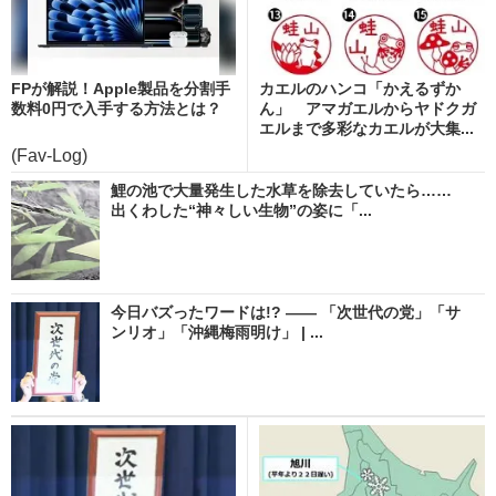
FPが解説！Apple製品を分割手
カエルのハンコ「かえるずか
数料0円で入手する方法とは？
ん」 アマガエルからヤドクガ
エルまで多彩なカエルが大集...
(Fav-Log)
鯉の池で大量発生した水草を除去していたら……
出くわした“神々しい生物”の姿に「...
今日バズったワードは!? ―― 「次世代の党」「サ
ンリオ」「沖縄梅雨明け」 | ...