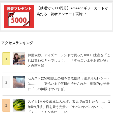
【抽選で5,000円分】Amazonギフトカードが
当たる！読者アンケート実施中
アクセスランキング
仲里依紗、ディズニーランドで買った1800円土産を「こ
1
れは買わなきゃでしょ！」 「すっごい上手お買い物」
と自画自賛
セカストに50着以上の服を買取依頼→渡されたレシート
2
は…… 「支払いまで何日か待たされた」衝撃的な光景
に「この値段はヤバすぎ」
スイカ1玉を冷蔵庫に入れず、常温で放置したら…… 1
3
年8カ月後、目を疑う光景に「ヤバいヤバいヤバい」
「えっ、こんな姿に……!?」