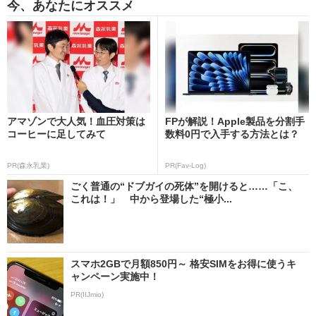
今、あなたにオススメ
アマゾンで大人気！血圧対策は
FPが解説！Apple製品を分割手
コーヒーに足してみて
数料0円で入手する方法とは？
PR(森永乳業)
PR(Fav-Log)
ごく普通の“ドブガイの死体”を開けると……「こ、
これは！」 中から登場した“極小...
スマホ2GBで月額850円～ 格安SIMをお得に使うキ
ャンペーン実施中！
PR(IIJmio)