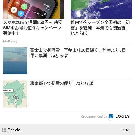
スマホ2GBで月額850円～ 格安
稚内で今シーズン全国初の「初
SIMをお得に使うキャンペーン
雪」を観測 本州でも初冠雪 |
実施中！
ねとらぼ
PR(IIJmio)
富士山で初冠雪 平年より16日遅く、昨年より3日
早い観測 | ねとらぼ
東京都心で初雪の便り | ねとらぼ
Recommended by
Special
- PR -