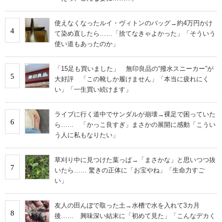
使えなくなったルイ・ヴィトンのバッグ→約4万円かけ
4
て染め直したら……「捨てなきゃよかった」「そういう
使い道もあったのか」
「15足も買いました」 無印良品の“撥水スニーカー”が
5
大好評 「この靴しか履けません」「本当に疲れにく
い」「一生買い続けます」
ライブに行く道中でサンダルが崩壊→裸足で困っていた
6
ら…… 「かっこ良すぎ」まさかの展開に感動「こうい
う人に私もなりたい」
草刈り中に見つけた葉っぱ→「まさかな」と思いつつ抜
7
いたら…… 驚きの正体に「お宝やね」「生命力すご
い」
友人の田んぼで取った土→水槽で水を入れて3カ月
8
後…… 興味深い結末に「初めて見た」「こんなデカく