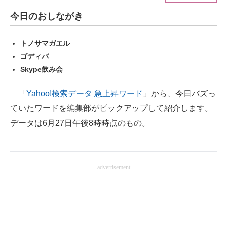
今日のおしながき
ITの今と未来を見通す
トノサマガエル
スマホと通信の最新トレンド
ゴディバ
進化するPCとデバイスの未来
Skype飲み会
好きが集まる 比べて選べる
「
Yahoo!検索データ 急上昇ワード
」から、今日バズっ
ていたワードを編集部がピックアップして紹介します。
ビジネスと働き方のヒント
データは6月27日午後8時時点のもの。
AI活用のいまが分かる
企業ITのトレンドを詳説
advertisement
経営リーダーのコミュニティ
マーケ×ITの今がよく分かる
ITエンジニア向け専門サイト