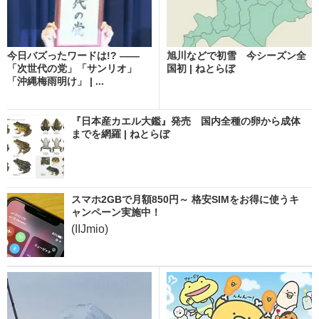
今日バズったワードは!? ――
旭川などで初雪 今シーズン全
「次世代の党」「サンリオ」
国初 | ねとらぼ
「沖縄梅雨明け」 | ...
『日本産カエル大鑑』発売 国内全種の卵から成体
までを網羅 | ねとらぼ
スマホ2GBで月額850円～ 格安SIMをお得に使うキ
ャンペーン実施中！
(IIJmio)