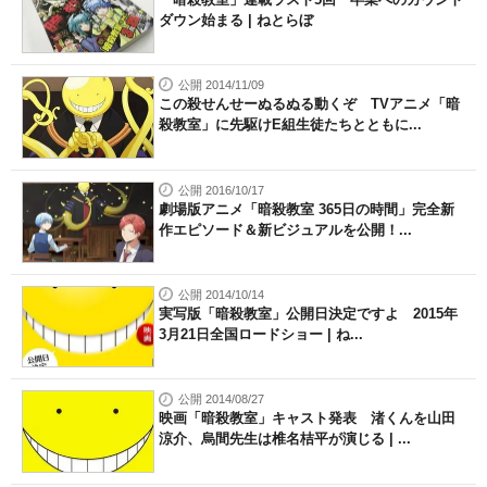
ダウン始まる | ねとらぼ
公開 2014/11/09
この殺せんせーぬるぬる動くぞ TVアニメ「暗
殺教室」に先駆けE組生徒たちとともに...
公開 2016/10/17
劇場版アニメ「暗殺教室 365日の時間」完全新
作エピソード＆新ビジュアルを公開！...
公開 2014/10/14
実写版「暗殺教室」公開日決定ですよ 2015年
3月21日全国ロードショー | ね...
公開 2014/08/27
映画「暗殺教室」キャスト発表 渚くんを山田
涼介、烏間先生は椎名桔平が演じる | ...