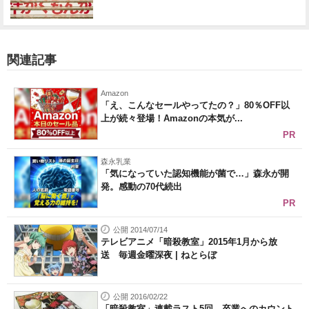
関連記事
Amazon
「え、こんなセールやってたの？」80％OFF以
上が続々登場！Amazonの本気が...
PR
森永乳業
「気になっていた認知機能が菌で…」森永が開
発。感動の70代続出
PR
公開 2014/07/14
テレビアニメ「暗殺教室」2015年1月から放
送 毎週金曜深夜 | ねとらぼ
公開 2016/02/22
「暗殺教室」連載ラスト5回 卒業へのカウント