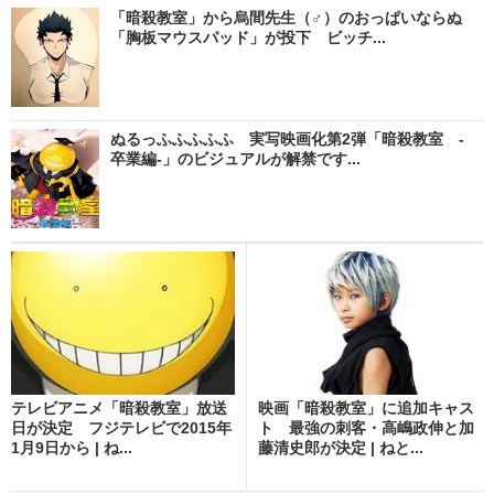
「暗殺教室」から烏間先生（♂）のおっぱいならぬ
「胸板マウスパッド」が投下 ビッチ...
ぬるっふふふふふ 実写映画化第2弾「暗殺教室 -
卒業編-」のビジュアルが解禁です...
テレビアニメ「暗殺教室」放送
映画「暗殺教室」に追加キャス
日が決定 フジテレビで2015年
ト 最強の刺客・高嶋政伸と加
1月9日から | ね...
藤清史郎が決定 | ねと...