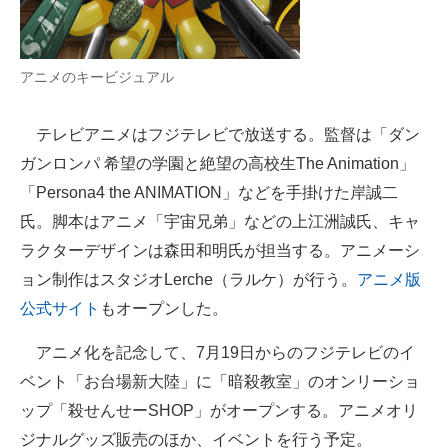
企業向けIT製品の総合サイト
IT製品の技術・比較・事例
アニメのキービジュアル
製造業のIT導入・活用を支援
テレビアニメはフジテレビで放送する。監督は「ダン
モノづくり技術者専門サイト
ガンロンパ 希望の学園と絶望の高校生The Animation」
「Persona4 the ANIMATION」などを手掛けた岸誠二
エレクトロニクス専門サイト
氏。脚本はアニメ「宇宙兄弟」などの上江洲誠氏、キャ
電子設計の基本と応用
ラクターデザインは森田和明氏が担当する。アニメーシ
ョン制作はスタジオLerche（ラルケ）が行う。
アニメ版
エネルギーの専門メディア
公式サイト
もオープンした。
建設×テクノロジーの最前線
アニメ化を記念して、7月19日からのフジテレビのイ
ちょっと気になるネットの話題
ベント「お台場新大陸」に「暗殺教室」のオンリーショ
ップ「殺せんせーSHOP」がオープンする。アニメオリ
ジナルグッズ販売のほか、イベントを行う予定。