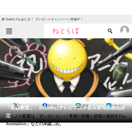
🎁 Switch 2もあたる！ プレゼントキャンペーン実施中！
ねとらぼメニュー
TOP
ニュース
エンタメ
クイズ
グルメ
地域
住まい
教育・育児
動物
リサーチ
2014/06/30 08:47（公開）
X
Share
LINE
hatena
会員記事
「暗殺教室」、2015年にテレビアニメ化＆実写映画化決
定
アニメの監督は「ダンガンロンパ 希望の学園と絶望の高校生The
メディア
Animation」などの岸誠二氏。
注目記事を集めた総合ページ