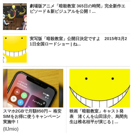
劇場版アニメ「暗殺教室 365日の時間」完全新作エ
ピソード＆新ビジュアルを公開！...
実写版「暗殺教室」公開日決定ですよ 2015年3月2
1日全国ロードショー | ね...
スマホ2GBで月額850円～ 格安
映画「暗殺教室」キャスト発
SIMをお得に使うキャンペーン
表 渚くんを山田涼介、烏間先
実施中！
生は椎名桔平が演じる | ...
(IIJmio)