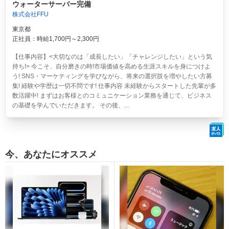
ウォーターサーバー完備
株式会社FFU
東京都
正社員：時給1,700円～2,300円
【仕事内容】<大切なのは「成長したい」「チャレンジしたい」という気
持ち!> 今こそ、自分磨きの時!市場価値を高める生涯スキルを身につけよ
う! SNS・マーケティングを学びながら、将来の選択肢を増やしたい方募
集! 経験や学歴は一切不問です! 仕事内容 未経験からスタートした先輩が多
数活躍中! まずはお客様とのコミュニケーション業務を通じて、ビジネス
の基礎を学んでいただきます。 その後、...
今、あなたにオススメ