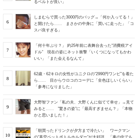
るベルトが良い」
しまむらで買った3000円のバッグ→「何か入ってる！」
6
と開けたら…… まさかの中身に「買いに走った」「コ
スパ良すぎる」
「何十年ぶり？」 約25年前に表舞台去った“消費税アイ
7
ドル” 現在の姿にネット衝撃「いくつになってもかわ
いい」「また会えるなんて」
62歳・62キロの女性がユニクロの“2990円ワンピ”を着た
8
ら…… 目からウロコのコーデに「全色ほしいくらい」
「参考になりました」
大野智ファン「私の夫、大野くんに似てて幸せ」→見て
9
みると…… ‟驚きの姿”に「最高すぎません？」「本物
かと思いました！」
「朝買ったドリンクが夕方まで冷たい」 ワークマン
10
の“真空ペットボトルホルダー”が大好評 「車の中でも