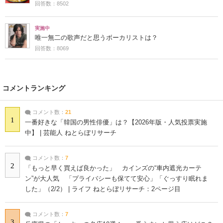
回答数：8502
実施中
唯一無二の歌声だと思うボーカリストは？
回答数：8069
コメントランキング
コメント数：
21
1
一番好きな「韓国の男性俳優」は？【2026年版・人気投票実施
中】 | 芸能人 ねとらぼリサーチ
コメント数：
7
2
「もっと早く買えば良かった」 カインズの“車内遮光カーテ
ン”が大人気 「プライバシーも保てて安心」「ぐっすり眠れま
した」（2/2） | ライフ ねとらぼリサーチ：2ページ目
コメント数：
7
3