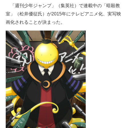
「週刊少年ジャンプ」（集英社）で連載中の「暗殺教
ITの今と未来を見通す
室」（松井優征氏）が2015年にテレビアニメ化、実写映
画化されることが決まった。
スマホと通信の最新トレンド
進化するPCとデバイスの未来
好きが集まる 比べて選べる
ビジネスと働き方のヒント
AI活用のいまが分かる
企業ITのトレンドを詳説
経営リーダーのコミュニティ
マーケ×ITの今がよく分かる
ITエンジニア向け専門サイト