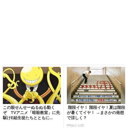
この殺せんせーぬるぬる動く
階段イヤ！ 階段イヤ！夏は階段
ぞ TVアニメ「暗殺教室」に先
が暑くてイヤ！ →まさかの発想
駆けE組生徒たちとともに...
で涼しく？
PR(ねとらぼ)