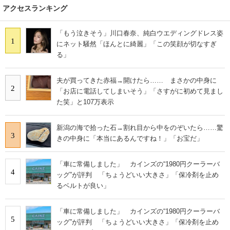
アクセスランキング
「もう泣きそう」川口春奈、純白ウエディングドレス姿
1
にネット騒然「ほんとに綺麗」「この笑顔が切なすぎ
る」
夫が買ってきた赤福→開けたら…… まさかの中身に
2
「お店に電話してしまいそう」「さすがに初めて見まし
た笑」と107万表示
新潟の海で拾った石→割れ目から中をのぞいたら……驚
3
きの中身に「本当にあるんですね！」「お宝だ」
「車に常備しました」 カインズの“1980円クーラーバ
4
ッグ”が評判 「ちょうどいい大きさ」「保冷剤を止め
るベルトが良い」
「車に常備しました」 カインズの“1980円クーラーバ
5
ッグ”が評判 「ちょうどいい大きさ」「保冷剤を止め