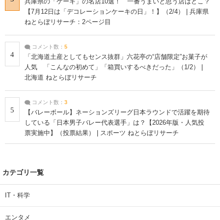
兵庫県の「ケーキ」の名店10選！ 一番うまいと思う店はどこ？
【7月12日は「デコレーションケーキの日」！】（2/4） | 兵庫県
ねとらぼリサーチ：2ページ目
コメント数：
5
4
「北海道土産としてもセンス抜群」六花亭の“店舗限定”お菓子が
人気 「こんなの初めて」「箱買いするべきだった」（1/2） |
北海道 ねとらぼリサーチ
コメント数：
3
5
【バレーボール】ネーションズリーグ日本ラウンドで活躍を期待
している「日本男子バレー代表選手」は？【2026年版・人気投
票実施中】（投票結果） | スポーツ ねとらぼリサーチ
カテゴリ一覧
IT・科学
エンタメ