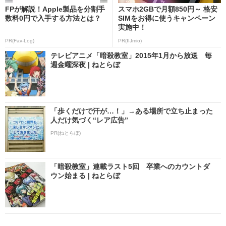
FPが解説！Apple製品を分割手
スマホ2GBで月額850円～ 格安
数料0円で入手する方法とは？
SIMをお得に使うキャンペーン
実施中！
PR(Fav-Log)
PR(IIJmio)
テレビアニメ「暗殺教室」2015年1月から放送 毎
週金曜深夜 | ねとらぼ
「歩くだけで汗が…！」→ある場所で立ち止まった
人だけ気づく“レア広告”
PR(ねとらぼ)
「暗殺教室」連載ラスト5回 卒業へのカウントダ
ウン始まる | ねとらぼ