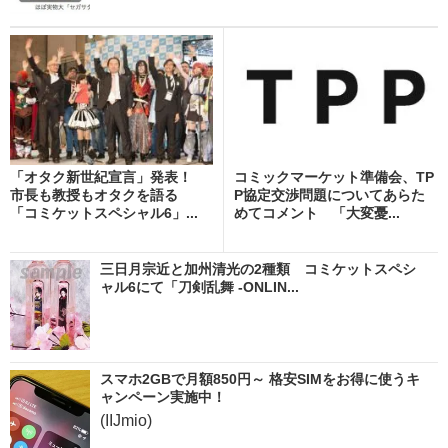
「オタク新世紀宣言」発表！
コミックマーケット準備会、TP
市長も教授もオタクを語る
P協定交渉問題についてあらた
「コミケットスペシャル6」...
めてコメント 「大変憂...
三日月宗近と加州清光の2種類 コミケットスペシ
ャル6にて「刀剣乱舞 -ONLIN...
スマホ2GBで月額850円～ 格安SIMをお得に使うキ
ャンペーン実施中！
(IIJmio)