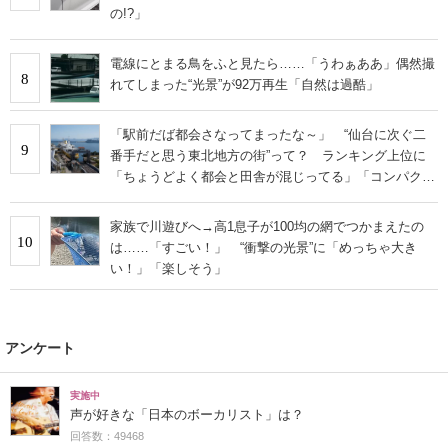
の!?」
電線にとまる鳥をふと見たら……「うわぁああ」偶然撮
8
れてしまった“光景”が92万再生「自然は過酷」
「駅前だば都会さなってまったな～」 “仙台に次ぐ二
9
番手だと思う東北地方の街”って？ ランキング上位に
「ちょうどよく都会と田舎が混じってる」「コンパクト
にまとまったいい街」の声
家族で川遊びへ→高1息子が100均の網でつかまえたの
10
は……「すごい！」 “衝撃の光景”に「めっちゃ大き
い！」「楽しそう」
アンケート
実施中
声が好きな「日本のボーカリスト」は？
回答数：49468