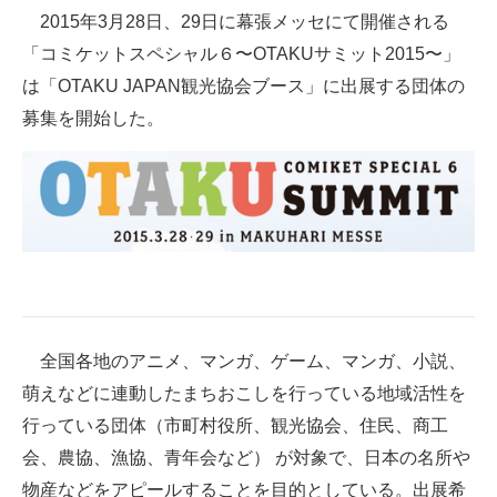
2015年3月28日、29日に幕張メッセにて開催される
ITの今と未来を見通す
「コミケットスペシャル６〜OTAKUサミット2015〜」
は「OTAKU JAPAN観光協会ブース」に出展する団体の
スマホと通信の最新トレンド
募集を開始した。
進化するPCとデバイスの未来
好きが集まる 比べて選べる
ビジネスと働き方のヒント
AI活用のいまが分かる
企業ITのトレンドを詳説
全国各地のアニメ、マンガ、ゲーム、マンガ、小説、
経営リーダーのコミュニティ
萌えなどに連動したまちおこしを行っている地域活性を
行っている団体（市町村役所、観光協会、住民、商工
マーケ×ITの今がよく分かる
会、農協、漁協、青年会など） が対象で、日本の名所や
ITエンジニア向け専門サイト
物産などをアピールすることを目的としている。出展希