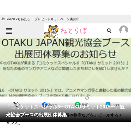
🎁 Switch 2もあたる！ プレゼントキャンペーン実施中！
ねとらぼメニュー
TOP
ニュース
エンタメ
クイズ
グルメ
地域
住まい
教育・育児
動物
リサーチ
2014/06/30 13:37（公開）
X
Share
LINE
hatena
会員記事
「コミケットスペシャル6〜OTAKUサミット2015〜」観
光協会ブースの出展団体募集
世界中のOTAKUたちに日本の名所や物産などをアピールするチ
メディア
ャンス。
注目記事を集めた総合ページ