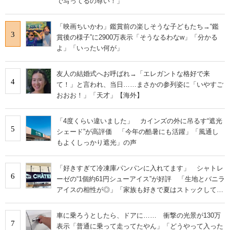
で写ってるの尊い！」
「映画ちいかわ」鑑賞前の楽しそうな子どもたち→“鑑
3
賞後の様子”に2900万表示「そうなるわなw」「分かる
よ」「いったい何が」
友人の結婚式へお呼ばれ→「エレガントな格好で来
4
て！」と言われ、当日……まさかの参列姿に「いやすご
おおお！」「天才」【海外】
「4度くらい違いました」 カインズの外に吊るす“遮光
5
シェード”が高評価 「今年の酷暑にも活躍」「風通し
もよくしっかり遮光」の声
「好きすぎて冷凍庫パンパンに入れてます」 シャトレ
6
ーゼの“1個約61円シューアイス”が好評 「生地とバニラ
アイスの相性が◎」「家族も好きで夏はストックして
る」
車に乗ろうとしたら、ドアに…… 衝撃の光景が130万
7
表示「普通に乗って走ってたやん」「どうやって入った