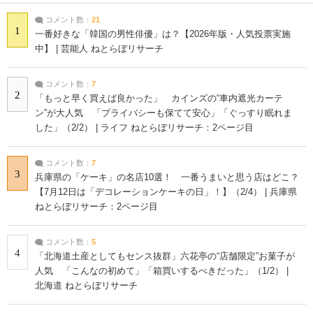
コメント数：
21
1
一番好きな「韓国の男性俳優」は？【2026年版・人気投票実施
中】 | 芸能人 ねとらぼリサーチ
コメント数：
7
2
「もっと早く買えば良かった」 カインズの“車内遮光カーテ
ン”が大人気 「プライバシーも保てて安心」「ぐっすり眠れま
した」（2/2） | ライフ ねとらぼリサーチ：2ページ目
コメント数：
7
3
兵庫県の「ケーキ」の名店10選！ 一番うまいと思う店はどこ？
【7月12日は「デコレーションケーキの日」！】（2/4） | 兵庫県
ねとらぼリサーチ：2ページ目
コメント数：
5
4
「北海道土産としてもセンス抜群」六花亭の“店舗限定”お菓子が
人気 「こんなの初めて」「箱買いするべきだった」（1/2） |
北海道 ねとらぼリサーチ