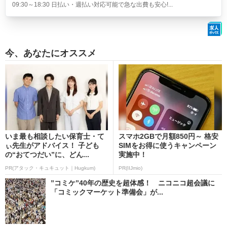
09:30～18:30 日払い・週払い対応可能で急な出費も安心!...
今、あなたにオススメ
いま最も相談したい保育士・て
スマホ2GBで月額850円～ 格安
ぃ先生がアドバイス！ 子ども
SIMをお得に使うキャンペーン
の“おてつだい”に、どん...
実施中！
PR(アタック・キュキュット｜Hugkum)
PR(IIJmio)
”コミケ”40年の歴史を超体感！ ニコニコ超会議に
「コミックマーケット準備会」が...