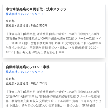
中古車販売店の車両引取・洗車スタッフ
株式会社ジャパン・リリーフ
東京都
正社員 / 派遣社員：時給1,500円
【仕事内容】[雇用形態] 派遣社員 [給与] <時給> 1500円 日収例:12,000円
(実働8h) 研修5日間:時給1,400円 [特徴] 未経験者活躍 フリーター活躍 マイ
カー通勤OK 研修・教育制度充実 即日勤務OK 交通費支給 ミドル活躍中 給
与前払い制度あり 早朝勤務 長期 週払い・日払いあり [勤務時間] 09:30～
18:30 日払い対応あり!急な出費も安心 日中中...
自動車販売店のフロント事務
株式会社ジャパン・リリーフ
東京都
正社員 / 派遣社員：時給1,700円
【仕事内容】[雇用形態] 派遣社員 [給与] <時給> 1700円 日収例:13,600円
(実働8h/日) 研修7日間:給与同条件 [特徴] 未経験者活躍 フリーター活躍 研
修・教育制度充実 高収入 交通費支給 ミドル活躍中 資格・スキルを活かせ
る 制服あり 給与前払い制度あり 長期 週払い・日払いあり [勤務時間]