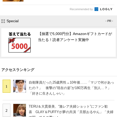
Recommended by
Special
- PR -
【抽選で5,000円分】Amazonギフトカードが
当たる！読者アンケート実施中
アクセスランキング
自衛隊員だった25歳男性→10年後……「マジで何があっ
1
たの？」 衝撃の“現在の姿”が180万再生「別人…？」
「好きに生きんしゃい」
TERU＆大貫亜美、“激レア夫婦ショット”にファン歓
2
喜 GLAY＆PUFFYが夢の共演「旦那おるやん」「夫婦