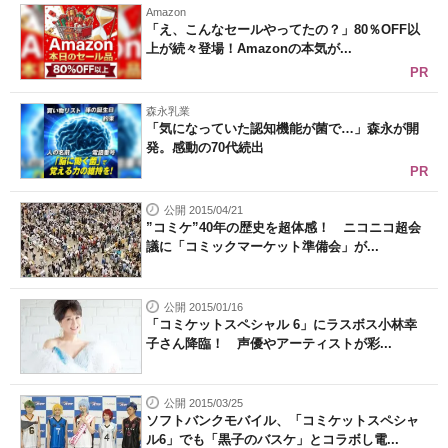
Amazon
「え、こんなセールやってたの？」80％OFF以
上が続々登場！Amazonの本気が...
PR
森永乳業
「気になっていた認知機能が菌で…」森永が開
発。感動の70代続出
PR
公開 2015/04/21
”コミケ”40年の歴史を超体感！ ニコニコ超会
議に「コミックマーケット準備会」が...
公開 2015/01/16
「コミケットスペシャル 6」にラスボス小林幸
子さん降臨！ 声優やアーティストが彩...
公開 2015/03/25
ソフトバンクモバイル、「コミケットスペシャ
ル6」でも「黒子のバスケ」とコラボし電...