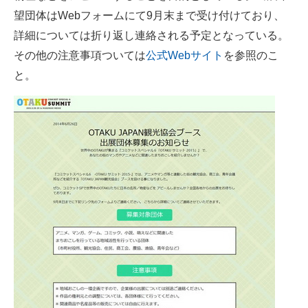
望団体はWebフォームにて9月末まで受け付けており、
企業向けIT製品の総合サイト
詳細については折り返し連絡される予定となっている。
IT製品の技術・比較・事例
その他の注意事項ついては
公式Webサイト
を参照のこ
と。
製造業のIT導入・活用を支援
モノづくり技術者専門サイト
エレクトロニクス専門サイト
電子設計の基本と応用
エネルギーの専門メディア
建設×テクノロジーの最前線
ちょっと気になるネットの話題