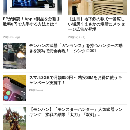
FPが解説！Apple製品を分割手
【注目】地下鉄の駅で一番涼し
数料0円で入手する方法とは？
い場所？まさかの場所にメッセ
ージ広告が登場
PR(Fav-Log)
PR(ねとらぼ)
モンハンの武器「ガンランス」を持つハンターの動
きを実写で完全再現！ シンクロ率1...
スマホ2GBで月額850円～ 格安SIMをお得に使うキ
ャンペーン実施中！
PR(IIJmio)
【モンハン】「モンスターハンター」人気武器ラン
キング 接戦の結果「太刀」「双剣」...