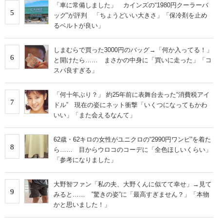
「車に常備しました」 カインズの“1980円クーラーバ
5
ッグ”が評判 「ちょうどいい大きさ」「保冷剤を止め
るベルトが良い」
しまむらで買った3000円のバッグ→「何か入ってる！」
6
と開けたら…… まさかの中身に「買いに走った」「コ
スパ良すぎる」
「何十年ぶり？」 約25年前に表舞台去った“消費税アイ
7
ドル” 現在の姿にネット衝撃「いくつになってもかわ
いい」「また会えるなんて」
62歳・62キロの女性がユニクロの“2990円ワンピ”を着た
8
ら…… 目からウロコのコーデに「全色ほしいくらい」
「参考になりました」
大野智ファン「私の夫、大野くんに似てて幸せ」→見て
9
みると…… ‟驚きの姿”に「最高すぎません？」「本物
かと思いました！」