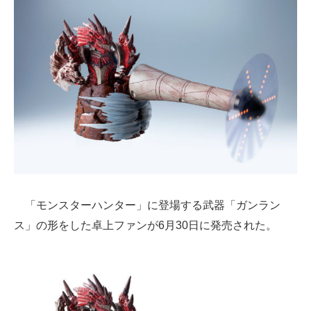
ITの今と未来を見通す
スマホと通信の最新トレンド
進化するPCとデバイスの未来
好きが集まる 比べて選べる
ビジネスと働き方のヒント
AI活用のいまが分かる
「モンスターハンター」に登場する武器「ガンラン
企業ITのトレンドを詳説
ス」の形をした卓上ファンが6月30日に発売された。
経営リーダーのコミュニティ
マーケ×ITの今がよく分かる
ITエンジニア向け専門サイト