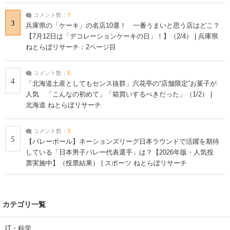
コメント数：
7
3
兵庫県の「ケーキ」の名店10選！ 一番うまいと思う店はどこ？
【7月12日は「デコレーションケーキの日」！】（2/4） | 兵庫県
ねとらぼリサーチ：2ページ目
コメント数：
5
4
「北海道土産としてもセンス抜群」六花亭の“店舗限定”お菓子が
人気 「こんなの初めて」「箱買いするべきだった」（1/2） |
北海道 ねとらぼリサーチ
コメント数：
3
5
【バレーボール】ネーションズリーグ日本ラウンドで活躍を期待
している「日本男子バレー代表選手」は？【2026年版・人気投
票実施中】（投票結果） | スポーツ ねとらぼリサーチ
カテゴリ一覧
IT・科学