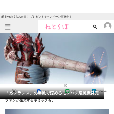
🎁 Switch 2もあたる！ プレゼントキャンペーン実施中！
ねとらぼメニュー
TOP
ニュース
エンタメ
クイズ
グルメ
地域
住まい
教育・育児
動物
リサーチ
2014/07/01 19:04（公開）
X
Share
LINE
hatena
会員記事
「ガンランス」の爆風で涼めるモンハン扇風機発売
ファンが発光するギミックも。
メディア
注目記事を集めた総合ページ