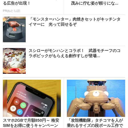
る広告が出現！
茂みに佇む姿が頼りにな...
PR(ねとらぼ)
「モンスターハンター」肉焼きセットがキッチンタ
イマーに 光って回せるぞ
スシローがモンハンとコラボ！ 武器モチーフのコ
ラボピックがもらえる創作すしが登場...
スマホ2GBで月額850円～ 格安
「攻殻機動隊」タチコマを人が
SIMをお得に使うキャンペーン
乗れるサイズの段ボール工作で