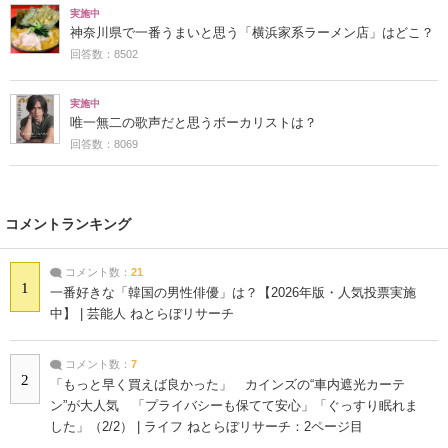
実施中
神奈川県で一番うまいと思う「横浜家系ラーメン店」はどこ？
回答数：8502
実施中
唯一無二の歌声だと思うボーカリストは？
回答数：8069
コメントランキング
コメント数：
21
1
一番好きな「韓国の男性俳優」は？【2026年版・人気投票実施
中】 | 芸能人 ねとらぼリサーチ
コメント数：
7
2
「もっと早く買えば良かった」 カインズの“車内遮光カーテ
ン”が大人気 「プライバシーも保てて安心」「ぐっすり眠れま
した」（2/2） | ライフ ねとらぼリサーチ：2ページ目