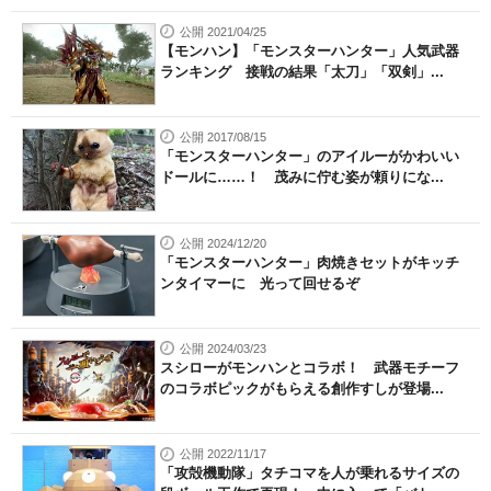
公開 2021/04/25
【モンハン】「モンスターハンター」人気武器
ランキング 接戦の結果「太刀」「双剣」...
公開 2017/08/15
「モンスターハンター」のアイルーがかわいい
ドールに……！ 茂みに佇む姿が頼りにな...
公開 2024/12/20
「モンスターハンター」肉焼きセットがキッチ
ンタイマーに 光って回せるぞ
公開 2024/03/23
スシローがモンハンとコラボ！ 武器モチーフ
のコラボピックがもらえる創作すしが登場...
公開 2022/11/17
「攻殻機動隊」タチコマを人が乗れるサイズの