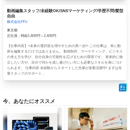
動画編集スタッフ/未経験OK/SNSマーケティング/学歴不問/髪型
自由
株式会社FFU
東京都
正社員：時給1,800円～2,400円
【仕事内容】<未来の選択肢を増やすための第一歩!> この仕事は、単に動
画を編集するだけではありません。 動画制作、マーケティング、ビジネス
の考え方を学び、自分自身の可能性を広げるための環境です。 将来的に独
立したい方や、自分で何かを成し遂げたい方にも必要なスキルを身につけ
られます。 仕事内容 未経験からスタートした先輩が多数活躍中! まずは先
輩スタッフのサポート...
今、あなたにオススメ