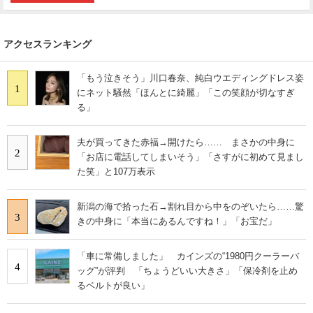
アクセスランキング
「もう泣きそう」川口春奈、純白ウエディングドレス姿
1
にネット騒然「ほんとに綺麗」「この笑顔が切なすぎ
る」
夫が買ってきた赤福→開けたら…… まさかの中身に
2
「お店に電話してしまいそう」「さすがに初めて見まし
た笑」と107万表示
新潟の海で拾った石→割れ目から中をのぞいたら……驚
3
きの中身に「本当にあるんですね！」「お宝だ」
「車に常備しました」 カインズの“1980円クーラーバ
4
ッグ”が評判 「ちょうどいい大きさ」「保冷剤を止め
るベルトが良い」