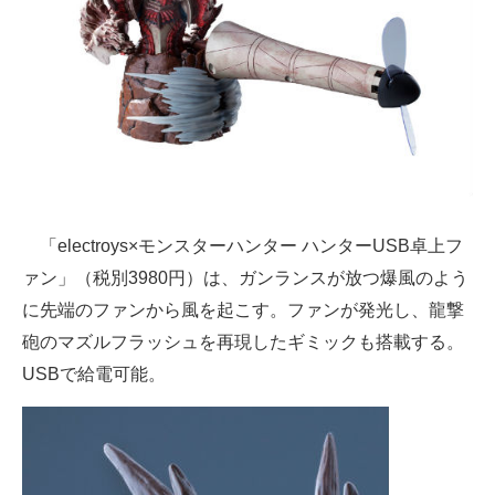
企業向けIT製品の総合サイト
IT製品の技術・比較・事例
製造業のIT導入・活用を支援
モノづくり技術者専門サイト
エレクトロニクス専門サイト
「electroys×モンスターハンター ハンターUSB卓上フ
電子設計の基本と応用
ァン」（税別3980円）は、ガンランスが放つ爆風のよう
に先端のファンから風を起こす。ファンが発光し、龍撃
エネルギーの専門メディア
砲のマズルフラッシュを再現したギミックも搭載する。
建設×テクノロジーの最前線
USBで給電可能。
ちょっと気になるネットの話題