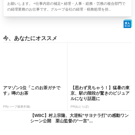
お願いします。 <仕事内容の補足> 経理・人事・総務・労務の複合部門で
の経理業務のお仕事です。グループ会社の経理・税務処理を担...
今、あなたにオススメ
アマゾン1位「このお茶ガチで
【思わず見ちゃう！】猛暑の東
す」噂のお茶
京、駅の階段が驚きのビジュア
ルになり話題に
PR(ハーブ健康本舗)
PR(ねとらぼ)
【WBC】村上宗隆、大逆転“サヨナラ打”の感動ワン
シーン公開 栗山監督の“一言”...