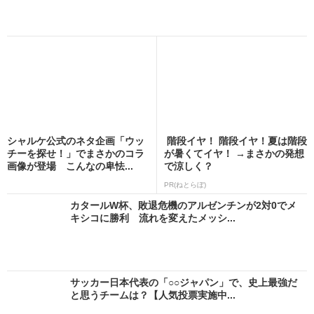
シャルケ公式のネタ企画「ウッ
階段イヤ！ 階段イヤ！夏は階段
チーを探せ！」でまさかのコラ
が暑くてイヤ！ →まさかの発想
画像が登場 こんなの卑怯...
で涼しく？
PR(ねとらぼ)
カタールW杯、敗退危機のアルゼンチンが2対0でメ
キシコに勝利 流れを変えたメッシ...
サッカー日本代表の「○○ジャパン」で、史上最強だ
と思うチームは？【人気投票実施中...