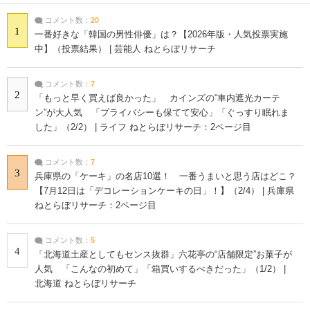
コメント数：
20
1
一番好きな「韓国の男性俳優」は？【2026年版・人気投票実施
中】（投票結果） | 芸能人 ねとらぼリサーチ
コメント数：
7
2
「もっと早く買えば良かった」 カインズの“車内遮光カーテ
ン”が大人気 「プライバシーも保てて安心」「ぐっすり眠れま
した」（2/2） | ライフ ねとらぼリサーチ：2ページ目
コメント数：
7
3
兵庫県の「ケーキ」の名店10選！ 一番うまいと思う店はどこ？
【7月12日は「デコレーションケーキの日」！】（2/4） | 兵庫県
ねとらぼリサーチ：2ページ目
コメント数：
5
4
「北海道土産としてもセンス抜群」六花亭の“店舗限定”お菓子が
人気 「こんなの初めて」「箱買いするべきだった」（1/2） |
北海道 ねとらぼリサーチ