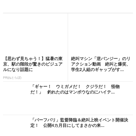
【思わず見ちゃう！】猛暑の東
絶叫マシン「逆バンジー」のリ
京、駅の階段が驚きのビジュア
アクション動画 絶叫と爆笑、
ルになり話題に
学生2人組のギャップがす...
PR(ねとらぼ)
「ギャー！ ウミガメだ！ クジラだ！ 怪物
だ！」 釣れたのはマンボウなのにハイテ...
「バーフバリ」監督降臨＆絶叫上映イベント開催決
定！ 公開4カ月目にしてまさかの来...