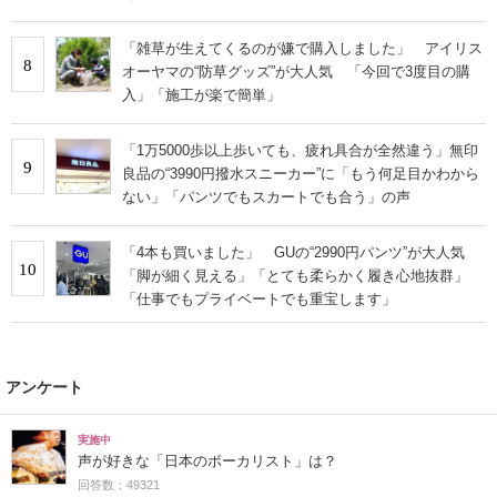
「雑草が生えてくるのが嫌で購入しました」 アイリス
8
オーヤマの“防草グッズ”が大人気 「今回で3度目の購
入」「施工が楽で簡単」
「1万5000歩以上歩いても、疲れ具合が全然違う」無印
9
良品の“3990円撥水スニーカー”に「もう何足目かわから
ない」「パンツでもスカートでも合う」の声
「4本も買いました」 GUの“2990円パンツ”が大人気
10
「脚が細く見える」「とても柔らかく履き心地抜群」
「仕事でもプライベートでも重宝します」
アンケート
実施中
声が好きな「日本のボーカリスト」は？
回答数：49321