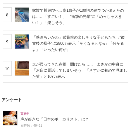
家族で川遊びへ→高1息子が100均の網でつかまえたの
8
は……「すごい！」 “衝撃の光景”に「めっちゃ大き
い！」「楽しそう」
「映画ちいかわ」鑑賞前の楽しそうな子どもたち→“鑑
9
賞後の様子”に2900万表示「そうなるわなw」「分かる
よ」「いったい何が」
夫が買ってきた赤福→開けたら…… まさかの中身に
10
「お店に電話してしまいそう」「さすがに初めて見まし
た笑」と107万表示
アンケート
実施中
声が好きな「日本のボーカリスト」は？
回答数：49461