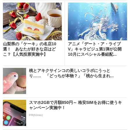
山梨県の「ケーキ」の名店10
アニメ「デート・ア・ライブ
選！ あなたが好きな店はど
V」キャラビジュ第1弾が公開
こ？【人気投票実施中】
10月にスペシャル番組配...
桃とアキクサインコの美しいコラボにうっと
り…… 「どっちが本物？」「桃から生まれ...
スマホ2GBで月額850円～ 格安SIMをお得に使うキ
ャンペーン実施中！
PR(IIJmio)