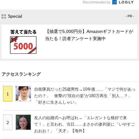
Recommended by
Special
- PR -
【抽選で5,000円分】Amazonギフトカードが
当たる！読者アンケート実施中
アクセスランキング
自衛隊員だった25歳男性→10年後……「マジで何があっ
1
たの？」 衝撃の“現在の姿”が180万再生「別人…？」
「好きに生きんしゃい」
友人の結婚式へお呼ばれ→「エレガントな格好で来
2
て！」と言われ、当日……まさかの参列姿に「いやすご
おおお！」「天才」【海外】