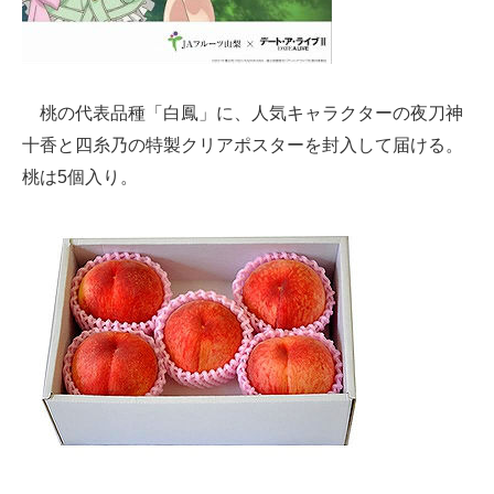
企業向けIT製品の総合サイト
IT製品の技術・比較・事例
桃の代表品種「白鳳」に、人気キャラクターの夜刀神
製造業のIT導入・活用を支援
十香と四糸乃の特製クリアポスターを封入して届ける。
モノづくり技術者専門サイト
桃は5個入り。
エレクトロニクス専門サイト
電子設計の基本と応用
エネルギーの専門メディア
建設×テクノロジーの最前線
ちょっと気になるネットの話題