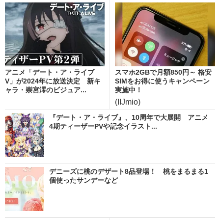
アニメ「デート・ア・ライブ
スマホ2GBで月額850円～ 格安
V」が2024年に放送決定 新キ
SIMをお得に使うキャンペーン
ャラ・崇宮澪のビジュア...
実施中！
(IIJmio)
『デート・ア・ライブ』、10周年で大展開 アニメ
4期ティーザーPVや記念イラスト...
デニーズに桃のデザート8品登場！ 桃をまるまる1
個使ったサンデーなど