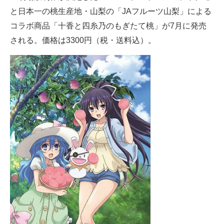
と日本一の桃生産地・山梨の「JAフルーツ山梨」による
ITの今と未来を見通す
コラボ商品「十香と四糸乃のもぎたて桃」が7月に発売
される。価格は3300円（税・送料込）。
スマホと通信の最新トレンド
進化するPCとデバイスの未来
好きが集まる 比べて選べる
ビジネスと働き方のヒント
AI活用のいまが分かる
企業ITのトレンドを詳説
経営リーダーのコミュニティ
マーケ×ITの今がよく分かる
ITエンジニア向け専門サイト