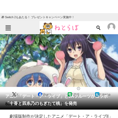
🎁 Switch 2もあたる！ プレゼントキャンペーン実施中！
ねとらぼメニュー
TOP
ニュース
エンタメ
クイズ
グルメ
地域
住まい
教育・育児
動物
リサーチ
2014/07/02 19:58（公開）
X
Share
LINE
hatena
会員記事
アニメ「デート・ア・ライブ」とJAフルーツがコラボ
「十香と四糸乃のもぎたて桃」を発売
桃に特製クリアポスターがついてくる。
メディア
劇場版制作が決定したアニメ「デート・ア・ライブII」
注目記事を集めた総合ページ