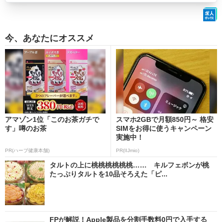
今、あなたにオススメ
アマゾン1位「このお茶ガチで
スマホ2GBで月額850円～ 格安
す」噂のお茶
SIMをお得に使うキャンペーン
実施中！
PR(ハーブ健康本舗)
PR(IIJmio)
タルトの上に桃桃桃桃桃桃…… キルフェボンが桃
たっぷりタルトを10品そろえた「ピ...
FPが解説！Apple製品を分割手数料0円で入手する