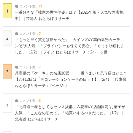
コメント数：
21
1
一番好きな「韓国の男性俳優」は？【2026年版・人気投票実施
中】 | 芸能人 ねとらぼリサーチ
コメント数：
7
2
「もっと早く買えば良かった」 カインズの“車内遮光カーテ
ン”が大人気 「プライバシーも保てて安心」「ぐっすり眠れま
した」（2/2） | ライフ ねとらぼリサーチ：2ページ目
コメント数：
7
3
兵庫県の「ケーキ」の名店10選！ 一番うまいと思う店はどこ？
【7月12日は「デコレーションケーキの日」！】（2/4） | 兵庫県
ねとらぼリサーチ：2ページ目
コメント数：
5
4
「北海道土産としてもセンス抜群」六花亭の“店舗限定”お菓子が
人気 「こんなの初めて」「箱買いするべきだった」（1/2） |
北海道 ねとらぼリサーチ