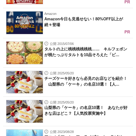
PR
Amazon
Amazon今日も見逃せない！80%OFF以上が
続々登場
PR
公開 2015/07/06
タルトの上に桃桃桃桃桃桃…… キルフェボン
が桃たっぷりタルトを10品そろえた「ピ...
公開 2025/05/20
チーズケーキ好きなら必見のお店などを紹介！
山梨県の「ケーキ」の名店10選！【人...
公開 2025/05/20
山梨県の「ケーキ」の名店10選！ あなたが好
きな店はどこ？【人気投票実施中】
公開 2023/08/28