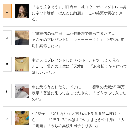
「もう泣きそう」川口春奈、純白ウエディングドレス姿
3
にネット騒然「ほんとに綺麗」「この笑顔が切なすぎ
る」
17歳長男の誕生日、母が自販機で買ってきたのは……
4
まさかのプレゼントに「キャーーー！！」「2年後に絶
対に真似したい」
妻が夫にプレゼントした“バンドTシャツ”→よく見る
5
と…… 驚きの正体に「天才!!!!」「お金払うから作って
ほしいレベル」
車に乗ろうとしたら、ドアに…… 衝撃の光景が130万
6
表示「普通に乗って走ってたやん」「どうやって入った
の!?」
小1息子に「足りない」と言われる学童弁当→開けた
7
ら…… 「1年生でこれはすごい」まさかの中身に「大
ご馳走」「うちの高校生男子より多い」