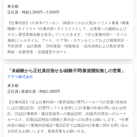
東京都
正社員：時給1,300円～2,500円
【仕事内容】<六本木>ワンホン・韓国ネイルが人気|ネイリスト募集 <募集
職種> ネイリスト <仕事内容> ネイリストとして、お客様への施術および
サロン運営業務全般を担当していただきます。 <主な業務内容> ・ネイル
施術(ジェルネイル、アート、ケア等) ・カウンセリングおよび接客対応 ・
予約管理 ・会計業務 ・SNS更新・情報発信 ・店内清掃および衛生管理 ・
商材・在庫管理 ・店舗運営サポート...
「未経験から正社員目指せる/経験不問/新規開拓無しの営業」
アデコ株式会社
東京都
正社員 / 派遣社員：時給1,900円
【仕事内容】<主な仕事内容> <業界屈指の専門メーカーでの営業>具体的
には(1)電話応対、(2)専門ソフトを使用した計算書の作成や問い合わせ対
応、(3)設計事務所・建設現場等への製品説明、(4)販売代理店へのルート
セールス、(5)製品説明会の開催と展示会への出席をお願いします。 <仕事
内容の補足> <業務内容補足>電話応対では製品や計算書に関する問い合わ
せ対応をお願いします。新規営業をお願いする...